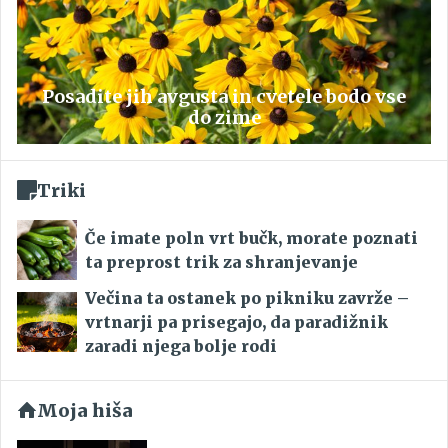
Posadite jih avgusta in cvetele bodo vse
do zime
Triki
Če imate poln vrt bučk, morate poznati
ta preprost trik za shranjevanje
Večina ta ostanek po pikniku zavrže –
vrtnarji pa prisegajo, da paradižnik
zaradi njega bolje rodi
Moja hiša