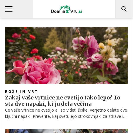
TEST LUBJA
ROŽE IN VRT
Zakaj vaše vrtnice ne cvetijo tako lepo? To
sta dve napaki, ki ju dela večina
Če vaše vrtnice ne cvetijo ali so videti šibke, verjetno delate dve
ključni napaki. Preverite, kaj svetujejo strokovnjaki za zdrave in
bujne vrtnice.