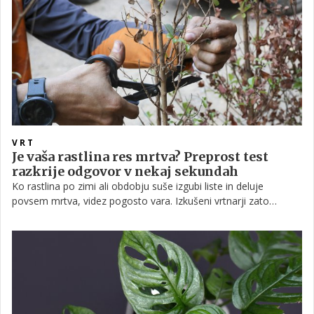
VRT
Je vaša rastlina res mrtva? Preprost test
razkrije odgovor v nekaj sekundah
Ko rastlina po zimi ali obdobju suše izgubi liste in deluje
povsem mrtva, videz pogosto vara. Izkušeni vrtnarji zato
priporočajo preprost "test lubja", ki je posebej uporaben pri
drevesih, grmovnicah, vrtnicah in drugih olesenelih rastlinah,
tudi nekaterih večjih lončnicah.