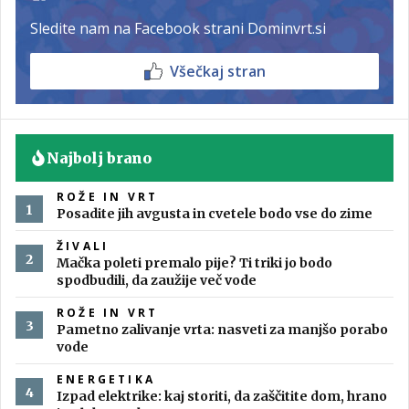
Sledite nam na Facebook strani Dominvrt.si
Všečkaj stran
Najbolj brano
ROŽE IN VRT
Posadite jih avgusta in cvetele bodo vse do zime
ŽIVALI
Mačka poleti premalo pije? Ti triki jo bodo
spodbudili, da zaužije več vode
ROŽE IN VRT
Pametno zalivanje vrta: nasveti za manjšo porabo
vode
ENERGETIKA
Izpad elektrike: kaj storiti, da zaščitite dom, hrano