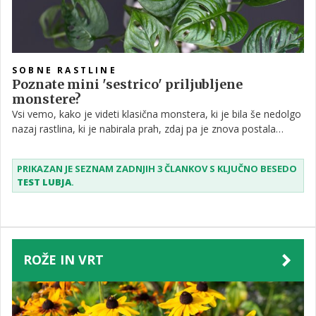
SOBNE RASTLINE
Poznate mini 'sestrico' priljubljene
monstere?
Vsi vemo, kako je videti klasična monstera, ki je bila še nedolgo
nazaj rastlina, ki je nabirala prah, zdaj pa je znova postala
kraljica domov. Tokrat vam predstavljamo še eno predstavnico
monster - in sicer monstero adansonii.
PRIKAZAN JE SEZNAM ZADNJIH 3 ČLANKOV S KLJUČNO BESEDO
TEST LUBJA
.
ROŽE IN VRT