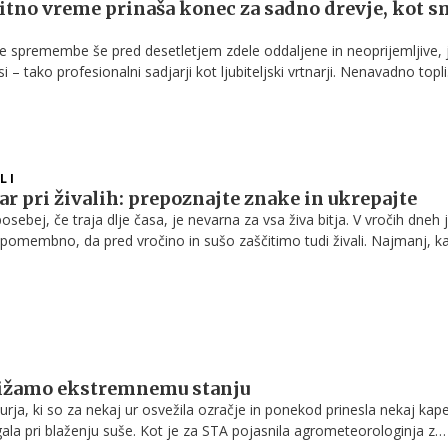
itno vreme prinaša konec za sadno drevje, kot 
 spremembe še pred desetletjem zdele oddaljene in neoprijemljive, j
– tako profesionalni sadjarji kot ljubiteljski vrtnarji. Nenavadno topli
ne spomladanske pozebe, vse pogostejši vročinski valovi in dolgotraj
lnica. Mile zime ne zmanjšajo populacije škodljivcev, zato se njihova
oda v zadnjih letih močno povečujeta. Vse to pomembno vpliva na
drevja, saj gre za trajne rastline, ki jih ni mogoče vsako leto prepro
to na gredi.
LI
ar pri živalih: prepoznajte znake in ukrepajte
osebej, če traja dlje časa, je nevarna za vsa živa bitja. V vročih dneh 
 pomembno, da pred vročino in sušo zaščitimo tudi živali. Najmanj, k
e, da jim zagotovite senco, svežo vodo in prepoznate znake morebitn
bližamo ekstremnemu stanju
urja, ki so za nekaj ur osvežila ozračje in ponekod prinesla nekaj kape
ala pri blaženju suše. Kot je za STA pojasnila agrometeorologinja z