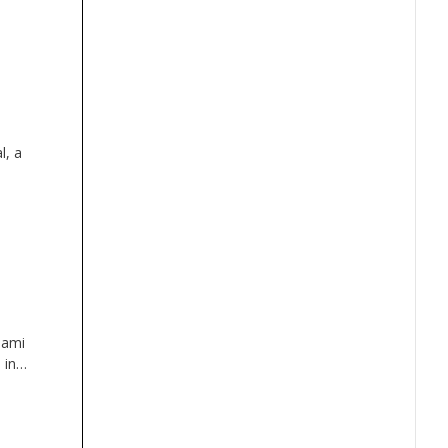
 na
l, a
rjajo
nami
 in
nice