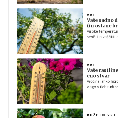
VRT
Vaše sadno d
(in ostane b
Visoke temperature
senčiti in zaščiti
VRT
Vaše rastlin
eno stvar
Vročina lahko hitro 
vlago v tleh tudi 
ROŽE IN VRT