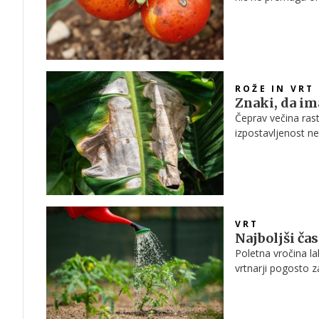
uspeva tako, kot bi 
ROŽE IN VRT
Znaki, da im
Čeprav večina ras
izpostavljenost n
strokovni viri, gre
rastline, še posebe
VRT
Najboljši čas
Poletna vročina lah
vrtnarji pogosto za
ni vedno najboljša