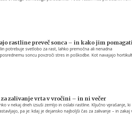
si želeli.
ajo rastline preveč sonca – in kako jim pomagat
tlin potrebuje svetlobo za rast, lahko premočna ali nenadna
eposrednemu soncu povzroči stres in poškodbe. Kot navajajo hortikult
 za pojav, znan kot sončni stres ali ožig listov, ki lahko močno oslabi
j v vročinskih valovih.
 za zalivanje vrta v vročini – in ni večer
ko v nekaj dneh izsuši zemljo in oslabi rastline. Ključno vprašanje, ki 
stavljajo, pa je: kdaj je dejansko najboljši čas za zalivanje – in zakaj
 izbira?