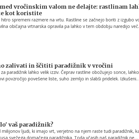
 med vročinskim valom ne delajte: rastlinam la
e kot koristite
o hitro spremeni razmere na vrtu. Rastline se začnejo boriti z izgubo v
tevilna običajna vrtnarska opravila pa lahko v tem obdobju naredijo več
Strokovnjaki svetujejo, katera dela je bolje prestaviti in kako rastlina
i ekstremne temperature.
 zalivati in ščititi paradižnik v vročini
 za paradižnik lahko velik izziv. Čeprav rastline obožujejo sonce, lahk
ovi povzročijo povešene liste, suho zemljo in slabši pridelek. Izkušeni
je pri visokih temperaturah najpomembnejša pravilna zaščita rastline.
lo' vaš paradižnik?
ilijonov ljudi, ki imajo vrt, verjetno na njem raste tudi paradižnik, ka
usa svežega domačega paradižnika. Toda včasih naš paradižnik ne