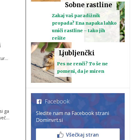
Sobne rastline
Zakaj vaš paradižnik
propada? Ena napaka lahko
uniči rastline – tako jih
rešite
i
Ljubljenčki
urni
Pes ne renči? To še ne
pomeni, da je miren
Facebook
si ga
Sledite nam na Facebook strani
 večer
Dominvrt.si
Všečkaj stran