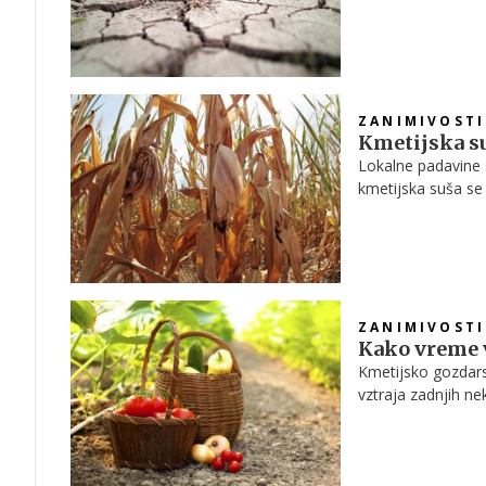
Agencije RS za oko
vrhu lestvice najm
ZANIMIVOSTI
Kmetijska su
Lokalne padavine s
kmetijska suša se
Dolenjskem, delu 
površinskega sloja
na Arsu.
ZANIMIVOSTI
Kako vreme v
Kmetijsko gozdars
vztraja zadnjih ne
zelenjave ter nji
nekoliko manjša, a