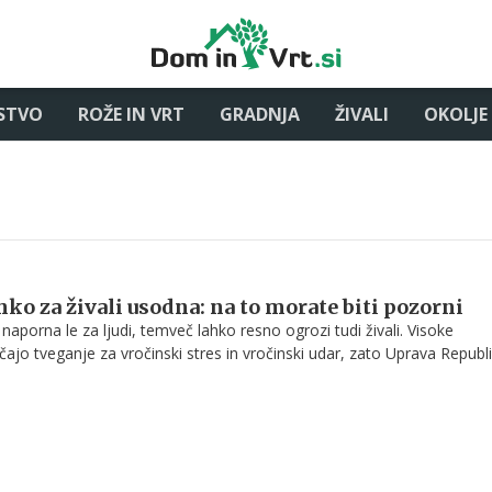
STVO
ROŽE IN VRT
GRADNJA
ŽIVALI
OKOLJE
hko za živali usodna: na to morate biti pozorni
 naporna le za ljudi, temveč lahko resno ogrozi tudi živali. Visoke
jo tveganje za vročinski stres in vročinski udar, zato Uprava Republ
hrano, veterinarstvo in varstvo rastlin lastnike hišnih ljubljenčkov, rej
 naj v vročih dneh poskrbijo za ustrezno zaščito živali.