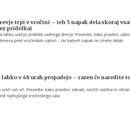
revje trpi v vročini – teh 5 napak dela skoraj vs
rez pridelka)
 lahko uničijo pridelek sadnega drevja. Preverite, kako pravilno zaliva
ti drevesa pred vročinskim valom – ter katerih napak ne smete delati.
e lahko v 48 urah propadejo – razen če naredite t
uniči vaš vrt. Preverite, kako pravilno zalivati, senčiti rastline in ohrani
sredi najhujšega vročinskega vala.