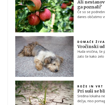
Ali nestanov
ga poznali?
Če so se podnebne
danes občutimo vsi 
zimski dnevi, poz
suše postajajo sta
številčnost in šk
uspevanje sadnega 
zamenjati kot sola
DOMAČE ŽIVA
Vročinski ud
Huda vročina, še p
zato še kako zelo
lahko naredite, j
toplotnega udara.
ROŽE IN VRT
Pri suši se 
Sredina lokalna ne
dežja, niso pomag