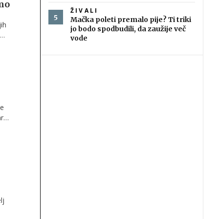
smo
ŽIVALI
Mačka poleti premalo pije? Ti triki
ih
jo bodo spodbudili, da zaužije več
vode
ne
sto
je
ar
ega
lj