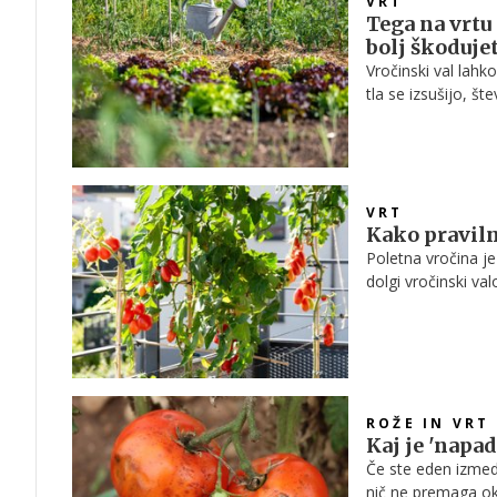
VRT
Tega na vrtu
bolj škodujet
Vročinski val lahk
tla se izsušijo, š
škode kot koristi. 
pomagati preživet
VRT
Kako pravilno
Poletna vročina je
dolgi vročinski val
vrtnarji vedo, da 
ROŽE IN VRT
Kaj je 'napad
Če ste eden izmed m
nič ne premaga ok