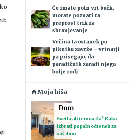
hko
Če imate poln vrt bučk,
morate poznati ta
ode,
preprost trik za
shranjevanje
m
Večina ta ostanek po
pikniku zavrže – vrtnarji
pa prisegajo, da
paradižnik zaradi njega
bolje rodi
o
Moja hiša
Dom
Svetla ali temna tla? Kako
izbrati popoln odtenek za
jti
vaš dom