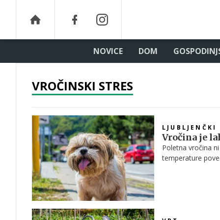
NOVICE
DOM
GOSPODINJ
VROČINSKI STRES
LJUBLJENČKI
Vročina je la
Poletna vročina ni
temperature poveča
Slovenije za varno 
prevoznike poziva,