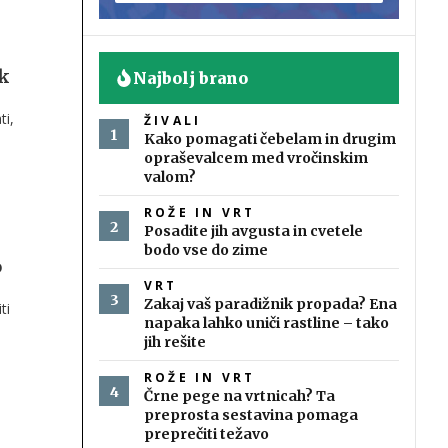
ak
Najbolj brano
ti,
ŽIVALI
Kako pomagati čebelam in drugim
opraševalcem med vročinskim
valom?
ROŽE IN VRT
Posadite jih avgusta in cvetele
bodo vse do zime
o
VRT
Zakaj vaš paradižnik propada? Ena
ti
napaka lahko uniči rastline – tako
jih rešite
ROŽE IN VRT
Črne pege na vrtnicah? Ta
preprosta sestavina pomaga
preprečiti težavo