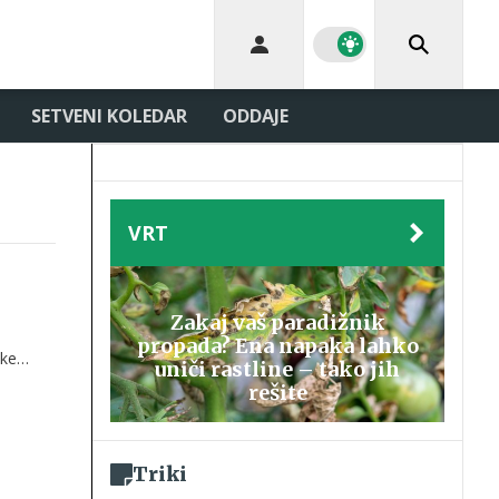
SETVENI KOLEDAR
ODDAJE
VRT
Zakaj vaš paradižnik
propada? Ena napaka lahko
ike
uniči rastline – tako jih
ce in
rešite
Triki