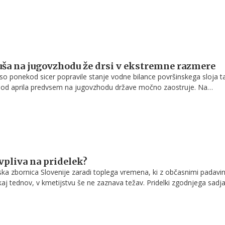
lje (Arso) Andreja Sušnik, kaže, da bo to spet leto, ki bo blizu ali celo
očnejših suš v državi.
ša na jugovzhodu že drsi v ekstremne razmere
o ponekod sicer popravile stanje vodne bilance površinskega sloja ta
 od aprila predvsem na jugovzhodu države močno zaostruje. Na
Posavja (Krško-Brežiško območje) in v delu Bele Krajine stanje
 tal tako že od sredine junija drsi v ekstremne sušne razmere, opoza
pliva na pridelek?
ka zbornica Slovenije zaradi toplega vremena, ki z občasnimi padavi
kaj tednov, v kmetijstvu še ne zaznava težav. Pridelki zgodnjega sadja
hova kakovost so večinoma dobri, medtem ko je količina pridelane pše
 je njena kakovost povprečna oz. dobra, so pojasnili za STA.