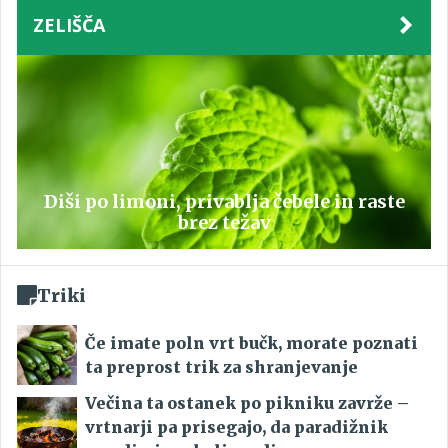
ZELIŠČA
Diši po limoni, privablja čebele in raste
brez težav
Triki
Če imate poln vrt bučk, morate poznati
ta preprost trik za shranjevanje
Večina ta ostanek po pikniku zavrže –
vrtnarji pa prisegajo, da paradižnik