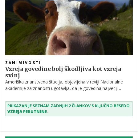
buri domišljijo tako rejcev kot znanstvenikov.
ZANIMIVOSTI
Vzreja govedine bolj škodljiva kot vzreja
svinj
Ameriška znanstvena študija, objavljena v reviji Nacionalne
akademije za znanosti ugotavlja, da je govedina največji
proizvajalec toplogrednih plinov od vseh proteinov živalskega
izvora v človeški prehrani. Manj kot pol kilograma govedine na
PRIKAZAN JE SEZNAM ZADNJIH 2 ČLANKOV S KLJUČNO BESEDO
primer povzroči enake posledice za segrevanje ozračja kot
VZREJA PERUTNINE
.
izgorevanje 3,8 litra bencina.