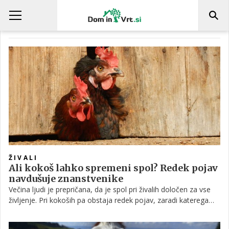
VZREJA PERUTNINE
ŽIVALI
Ali kokoš lahko spremeni spol? Redek pojav
navdušuje znanstvenike
Večina ljudi je prepričana, da je spol pri živalih določen za vse
življenje. Pri kokoših pa obstaja redek pojav, zaradi katerega
lahko samica začne razvijati lastnosti, značilne za petelina.
Čeprav ne gre za popolno spremembo spola, ta pojav že dolgo