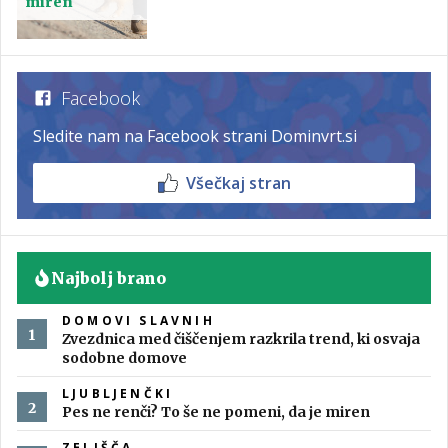
miren
Facebook
Sledite nam na Facebook strani Dominvrt.si
Všečkaj stran
Najbolj brano
DOMOVI SLAVNIH
Zvezdnica med čiščenjem razkrila trend, ki osvaja
sodobne domove
LJUBLJENČKI
Pes ne renči? To še ne pomeni, da je miren
ZELIŠČA