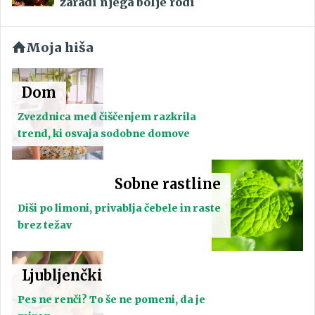
zaradi njega bolje rodi
Moja hiša
Dom
Zvezdnica med čiščenjem razkrila
trend, ki osvaja sodobne domove
Sobne rastline
Diši po limoni, privablja čebele in raste
brez težav
Ljubljenčki
Pes ne renči? To še ne pomeni, da je