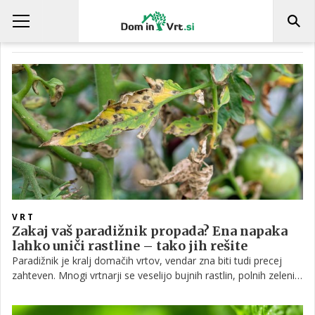
ZALIVANJE RASTLIN
VRT
Zakaj vaš paradižnik propada? Ena napaka
lahko uniči rastline – tako jih rešite
Paradižnik je kralj domačih vrtov, vendar zna biti tudi precej
zahteven. Mnogi vrtnarji se veselijo bujnih rastlin, polnih zelenih
plodov, nato pa v nekaj dneh opazijo, da se nekaj dogaja: listi
dobivajo rjave lise, rastlina izgublja moč, stebla venijo, plodovi