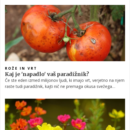
ROŽE IN VRT
Kaj je 'napadlo' vaš paradižnik?
Če ste eden izmed milijonov ljudi, ki imajo vrt, verjetno na njem
raste tudi paradižnik, kajti nič ne premaga okusa svežega
domačega paradižnika. Toda včasih naš paradižnik ne uspeva
tako, kot bi si želeli.