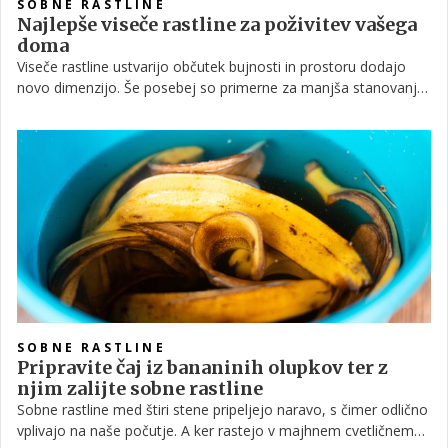
SOBNE RASTLINE
Najlepše viseče rastline za poživitev vašega
doma
Viseče rastline ustvarijo občutek bujnosti in prostoru dodajo
novo dimenzijo. Še posebej so primerne za manjša stanovanja,
saj omogočajo izkoriščanje navpičnega prostora. Poleg
estetskega učinka lahko z njimi popestrimo prazne kotičke,
police ali območja ob oknih.
SOBNE RASTLINE
Pripravite čaj iz bananinih olupkov ter z
njim zalijte sobne rastline
Sobne rastline med štiri stene pripeljejo naravo, s čimer odlično
vplivajo na naše počutje. A ker rastejo v majhnem cvetličnem