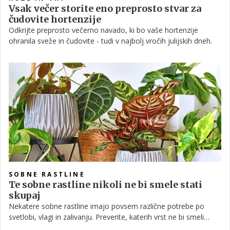
Vsak večer storite eno preprosto stvar za
čudovite hortenzije
Odkrijte preprosto večerno navado, ki bo vaše hortenzije
ohranila sveže in čudovite - tudi v najbolj vročih julijskih dneh.
SOBNE RASTLINE
Te sobne rastline nikoli ne bi smele stati
skupaj
Nekatere sobne rastline imajo povsem različne potrebe po
svetlobi, vlagi in zalivanju. Preverite, katerih vrst ne bi smeli
postaviti skupaj, če želite, da ostanejo zdrave in lepe.