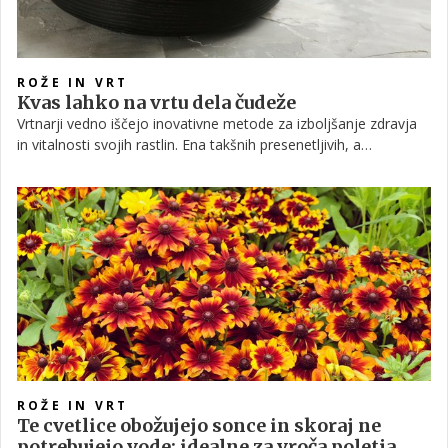
ROŽE IN VRT
Kvas lahko na vrtu dela čudeže
Vrtnarji vedno iščejo inovativne metode za izboljšanje zdravja
in vitalnosti svojih rastlin. Ena takšnih presenetljivih, a
učinkovitih tehnik je kvas za rože. Preberite, kako lahko ta
izboljša zdravje vaših cvetlic.
ROŽE IN VRT
Te cvetlice obožujejo sonce in skoraj ne
potrebujejo vode: idealne za vroča poletja