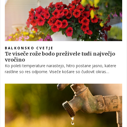
BALKONSKO CVETJE
Te viseče rože bodo preživele tudi največjo
vročino
Ko poleti temperature narastejo, hitro postane jasno, katere
rastline so res odporne. Viseče košare so čudovit okras
balkonov in teras, vendar se zaradi majhne količine zemlje hitro
segrejejo in izsušijo. Če izberemo prave rastline, lahko v
cvetočem balkonu uživamo vse do jeseni, tudi v najbolj vročih
dneh.