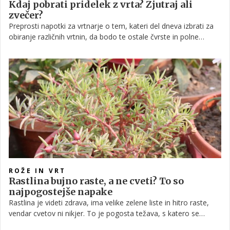
Kdaj pobrati pridelek z vrta? Zjutraj ali
zvečer?
Preprosti napotki za vrtnarje o tem, kateri del dneva izbrati za
obiranje različnih vrtnin, da bodo te ostale čvrste in polne
vitaminov.
ROŽE IN VRT
Rastlina bujno raste, a ne cveti? To so
najpogostejše napake
Rastlina je videti zdrava, ima velike zelene liste in hitro raste,
vendar cvetov ni nikjer. To je pogosta težava, s katero se
srečujejo številni ljubitelji rastlin. Vzrok pogosto ni bolezen,