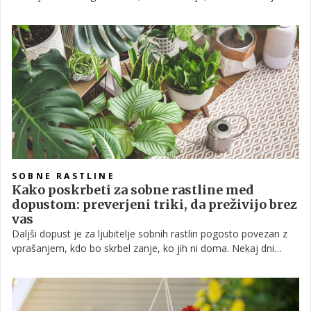
vrtnarska opravila pa lahko v tem obdobju naredijo več škode
kot koristi. Strokovnjaki svetujejo, katera dela je bolje prestaviti
in kako rastlinam pomagati preživeti ekstremne temperature.
SOBNE RASTLINE
Kako poskrbeti za sobne rastline med
dopustom: preverjeni triki, da preživijo brez
vas
Daljši dopust je za ljubitelje sobnih rastlin pogosto povezan z
vprašanjem, kdo bo skrbel zanje, ko jih ni doma. Nekaj dni
odsotnosti večina rastlin brez težav prenese, pri večtedenskih
počitnicah pa lahko napačna priprava pomeni ovenele liste,
suho zemljo ali celo propadle korenine.