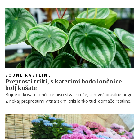
lončku, sčasoma porabijo vsa hranila v svoji prsti. Ta moramo
nato dodajati z gnojili. Preizkusite lahko, kako se obnesejo
povsem naravna.
SOBNE RASTLINE
Preprosti triki, s katerimi bodo lončnice
bolj košate
Bujne in košate lončnice niso stvar sreče, temveč pravilne nege.
Z nekaj preprostimi vrtnarskimi triki lahko tudi domače rastline
hitro postanejo bolj polne, zdrave in vizualno privlačne. V
nadaljevanju razkrivamo ključne nasvete, ki jih priporočajo
strokovnjaki.