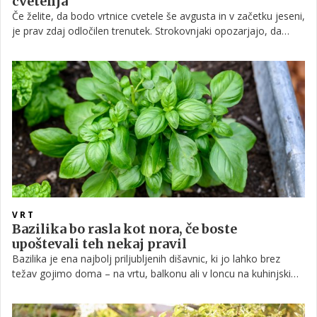
cvetenja
Če želite, da bodo vrtnice cvetele še avgusta in v začetku jeseni,
je prav zdaj odločilen trenutek. Strokovnjaki opozarjajo, da
lahko nekaj preprostih opravil močno vpliva na število novih
cvetov.
VRT
Bazilika bo rasla kot nora, če boste
upoštevali teh nekaj pravil
Bazilika je ena najbolj priljubljenih dišavnic, ki jo lahko brez
težav gojimo doma – na vrtu, balkonu ali v loncu na kuhinjski
polici. S pravilno nego bo bujno rasla, dolgo dišala in
zagotavljala sveže liste za omake, solate in pesto.