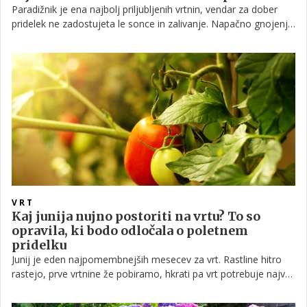
Paradižnik je ena najbolj priljubljenih vrtnin, vendar za dober
pridelek ne zadostujeta le sonce in zalivanje. Napačno gnojenje
lahko vodi do bujnega listja, a slabega nastajanja plodov.
Preverite, kaj paradižnik potrebuje, in se tako še pravi čas
pripravite na ukrepanje v naslednjih tednih.
VRT
Kaj junija nujno postoriti na vrtu? To so
opravila, ki bodo odločala o poletnem
pridelku
Junij je eden najpomembnejših mesecev za vrt. Rastline hitro
rastejo, prve vrtnine že pobiramo, hkrati pa vrt potrebuje največ
nege, zalivanja in zaščite pred vročino. Če bo letošnji junij bolj
suh, strokovnjaki opozarjajo, da bo pravilna oskrba ključna za