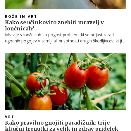
ROŽE IN VRT
Kako se učinkovito znebiti mravelj v
lončnicah?
Mravlje v lončnicah so pogost problem, ki se pojavi zaradi
ugodnih pogojev v zemlji ali prisotnosti drugih škodljivcev, ki jih
privlačijo.
VRT
Kako pravilno gnojiti paradižnik: trije
ključni trenutki za velik in zdrav pridelek