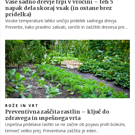
Vaše sadno drevje trpi v vročini – teh 5
napak dela skoraj vsak (in ostane brez
pridelka)
Visoke temperature lahko uničijo pridelek sadnega drevja.
Preverite, kako pravilno zalivati, senčiti in zaščititi drevesa pred
vročinskim valom – ter katerih napak ne smete delati.
ROŽE IN VRT
Preventivna zaščita rastlin – ključ do
zdravega in uspešnega vrta
Uspešna pridelava rastlin se ne začne ob pojavu prvih bolezni,
temveč veliko prej. Preventivna zaščita je eden