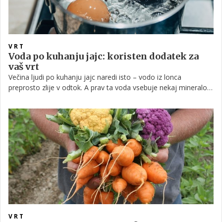
VRT
Voda po kuhanju jajc: koristen dodatek za
vaš vrt
Večina ljudi po kuhanju jajc naredi isto – vodo iz lonca
preprosto zlije v odtok. A prav ta voda vsebuje nekaj mineralov,
ki lahko koristijo rastlinam. Izkušeni vrtnarji jo zato pogosto
uporabijo za zalivanje, namesto da bi jo zavrgli.
VRT