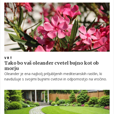
temveč nepravilna svetloba, neustrezno gnojenje, napačno
zalivanje ali pogoji, ki rastlini ne omogočajo cvetenja.
VRT
Tako bo vaš oleander cvetel bujno kot ob
morju
Oleander je ena najbolj priljubljenih mediteranskih rastlin, ki
navdušuje s svojimi bujnimi cvetovi in odpornostjo na vročino.