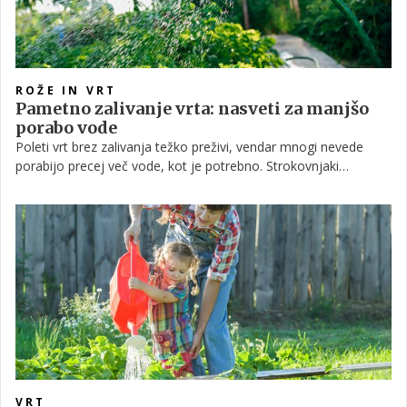
ROŽE IN VRT
Pametno zalivanje vrta: nasveti za manjšo
porabo vode
Poleti vrt brez zalivanja težko preživi, vendar mnogi nevede
porabijo precej več vode, kot je potrebno. Strokovnjaki
opozarjajo, da prihranek ni odvisen od tega, koliko zalivate,
temveč predvsem od tega, kako to počnete. Z nekaj
preprostimi spremembami lahko rastline ostanejo zdrave,
račun za vodo pa precej nižji.
VRT