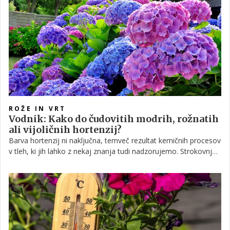
zdrav pridelek skozi vse poletje.
ROŽE IN VRT
Vodnik: Kako do čudovitih modrih, rožnatih
ali vijoličnih hortenzij?
Barva hortenzij ni naključna, temveč rezultat kemičnih procesov
v tleh, ki jih lahko z nekaj znanja tudi nadzorujemo. Strokovnjaki
za vrtnarstvo poudarjajo, da je spreminjanje barve cvetov
varno, če razumemo vpliv pH-vrednosti tal in mineralov,
predvsem aluminija, na razvoj cvetov.