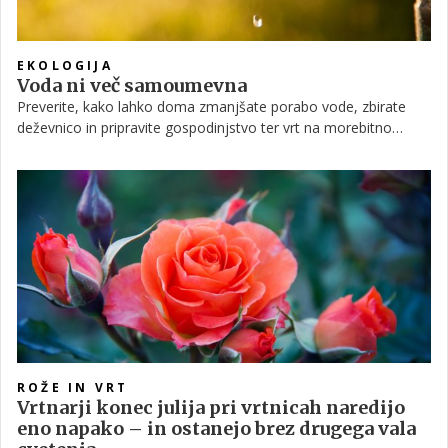
EKOLOGIJA
Voda ni več samoumevna
Preverite, kako lahko doma zmanjšate porabo vode, zbirate
deževnico in pripravite gospodinjstvo ter vrt na morebitno
pomanjkanje vode.
ROŽE IN VRT
Vrtnarji konec julija pri vrtnicah naredijo
eno napako – in ostanejo brez drugega vala