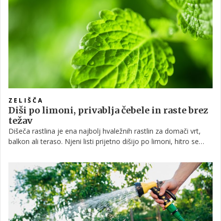
pa začnejo gniti.
ZELIŠČA
Diši po limoni, privablja čebele in raste brez
težav
Dišeča rastlina je ena najbolj hvaležnih rastlin za domači vrt,
balkon ali teraso. Njeni listi prijetno dišijo po limoni, hitro se
razrastejo in jih lahko uporabimo za čaj, napitke ali kuhinjo. Ob
pravilni negi bo ista rastlina uspevala več let.