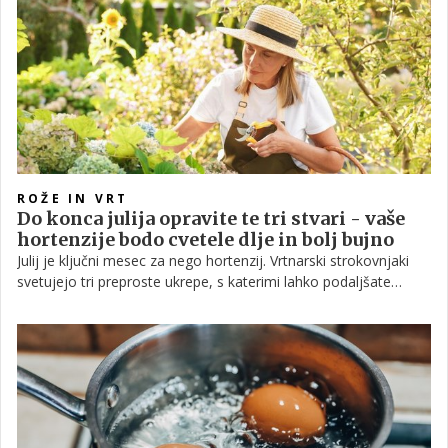
ROŽE IN VRT
Do konca julija opravite te tri stvari - vaše
hortenzije bodo cvetele dlje in bolj bujno
Julij je ključni mesec za nego hortenzij. Vrtnarski strokovnjaki
svetujejo tri preproste ukrepe, s katerimi lahko podaljšate
cvetenje, izboljšate zdravje rastline in poskrbite za bolj bujne
cvetove.