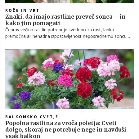
ROŽE IN VRT
Znaki, da imajo rastline preveč sonca – in
kako jim pomagati
Čeprav večina rastlin potrebuje svetlobo za rast, lahko
premočna ali nenadna izpostavljenost neposrednemu soncu
povzroči stres in poškodbe. Kot navajajo hortikulturni strokovni
viri, gre za pojav, znan kot sončni stres ali ožig listov, ki lahko
močno oslabi rastline, še posebej v vročinskih valovih.
BALKONSKO CVETJE
Popolna rastlina za vroča poletja: Cveti
dolgo, skoraj ne potrebuje nege in navduši
vsak balkon