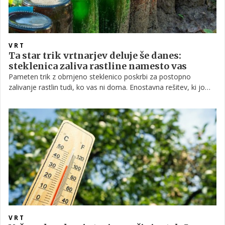
VRT
Ta star trik vrtnarjev deluje še danes:
steklenica zaliva rastline namesto vas
Pameten trik z obrnjeno steklenico poskrbi za postopno
zalivanje rastlin tudi, ko vas ni doma. Enostavna rešitev, ki jo
uporabljajo vrtnarji že desetletja.
VRT