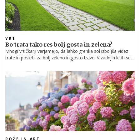
VRT
Bo trata tako res bolj gosta in zelena?
Mnogi vrtičkarji verjamejo, da lahko grenka sol izboljša videz
trate in poskrbi za bolj zeleno in gosto travo. V zadnjih letih se
ta gospodinjski izdelek pogosto omenja kot preprosta rešitev
za šibko in rumenkasto travo, vendar strokovnjaki opozarjajo,
da učinki niso vedno enaki in so odvisni od tal.
ROŽE IN VRT