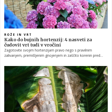
ROŽE IN VRT
Kako do bujnih hortenzij: 4 nasveti za
čudovit vrt tudi v vročini
Zagotovite svojim hortenzijam pravo nego s pravilnim
zalivanjem, premišljenim gnojenjem in zaščito korenin pred
izsušitvijo. Preberite praktične nasvete, kako z minimalnim
trudom ohraniti vitalnost rastlin tudi v najhujšem poletnem
vročinskem valu.