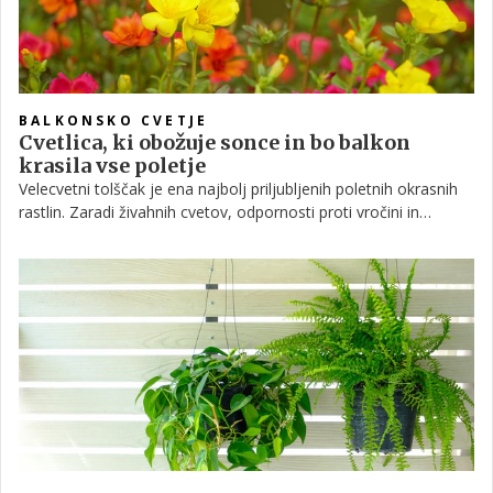
BALKONSKO CVETJE
Cvetlica, ki obožuje sonce in bo balkon
krasila vse poletje
Velecvetni tolščak je ena najbolj priljubljenih poletnih okrasnih
rastlin. Zaradi živahnih cvetov, odpornosti proti vročini in
majhnih zahtev pri negi je pogosta izbira za balkone, terase in
vrtove. Z nekaj pravilne nege lahko cveti več mesecev in ustvari
pravo barvno razkošje.