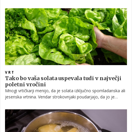
najpomembnejših ukrepov za ohranjanje zdravih in vitalnih
rastlin skozi celotno rastno sezono.
VRT
Tako bo vaša solata uspevala tudi v največji
poletni vročini
Mnogi vrtičkarji menijo, da je solata izključno spomladanska ali
jesenska vrtnina. Vendar strokovnjaki poudarjajo, da jo je
mogoče uspešno gojiti tudi sredi poletja, če ji zagotovimo
ustrezne pogoje in nekaj dodatne nege.