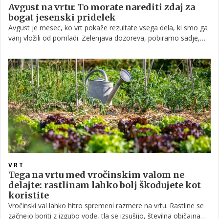
Avgust na vrtu: To morate narediti zdaj za
bogat jesenski pridelek
Avgust je mesec, ko vrt pokaže rezultate vsega dela, ki smo ga
vanj vložili od pomladi. Zelenjava dozoreva, pobiramo sadje,
hkrati pa vroči dnevi zahtevajo posebno skrb za rastline. Prav
avgusta se začne tudi priprava na jesenski del sezone.
VRT
Tega na vrtu med vročinskim valom ne
delajte: rastlinam lahko bolj škodujete kot
koristite
Vročinski val lahko hitro spremeni razmere na vrtu. Rastline se
začnejo boriti z izgubo vode, tla se izsušijo, številna običajna