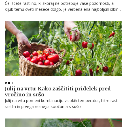
Če iščete rastlino, ki skoraj ne potrebuje vaše pozornosti, a
kljub temu cveti mesece dolgo, je verbena ena najboljših izbir
za balkon, teraso ali vrt. Ta priljubljena poletna cvetlica
navdušuje z bogatim cvetenjem, odlično prenaša vročino in
sušo, poleg tega pa privablja čebele in metulje.
VRT
Julij na vrtu: Kako zaščititi pridelek pred
vročino in sušo
Julij na vrtu pomeni kombinacijo visokih temperatur, hitre rasti
rastlin in prvega resnega soočanja s sušo.