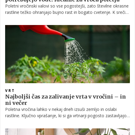
Poletni vročinski valovi so vse pogostejši, zato številne okrasne
rastline težko ohranjajo bujno rast in bogato cvetenje. K sreči
obstajajo cvetlice, ki tudi ob žgočem soncu in daljših sušnih
obdobjih ostanejo lepe, barvite in polne življenja.
VRT
Najboljši čas za zalivanje vrta v vročini – in
ni večer
Poletna vročina lahko v nekaj dneh izsuši zemljo in oslabi
rastline. Ključno vprašanje, ki si ga vrtnarji pogosto zastavljajo,
pa je: kdaj je dejansko najboljši čas za zalivanje – in zakaj večer
ni vedno najboljša izbira?