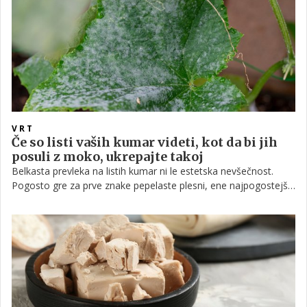
VRT
Če so listi vaših kumar videti, kot da bi jih
posuli z moko, ukrepajte takoj
Belkasta prevleka na listih kumar ni le estetska nevšečnost.
Pogosto gre za prve znake pepelaste plesni, ene najpogostejših
bolezni bučevk, ki lahko v kratkem času oslabi rastline in
zmanjša pridelek.