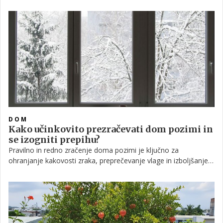
dobrobit in produktivnost kokoši nesnic. Zaradi tega lahko
nesnost pozimi drastično pade ali celo popolnoma preneha.
DOM
Kako učinkovito prezračevati dom pozimi in
se izogniti prepihu?
Pravilno in redno zračenje doma pozimi je ključno za
ohranjanje kakovosti zraka, preprečevanje vlage in izboljšanje
splošnega počutja, pri čemer ne smemo pozabiti tudi na
učinkovite načine za preprečevanje neprijetnega prepiha, ki
vpliva na udobje in ogrevalne stroške. Strokovnjaki pri tem
poudarjajo pomen ozaveščenosti in implementacije praktičnih
rešitev.