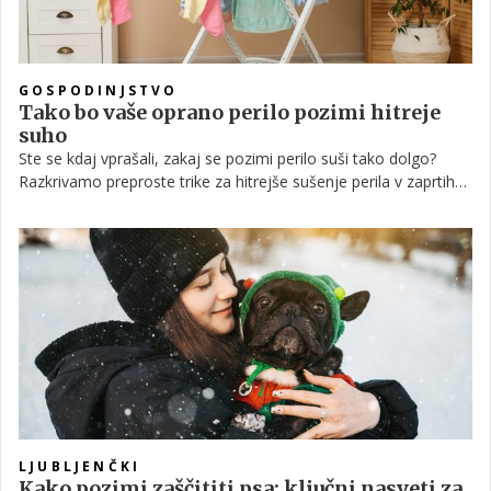
GOSPODINJSTVO
Tako bo vaše oprano perilo pozimi hitreje
suho
Ste se kdaj vprašali, zakaj se pozimi perilo suši tako dolgo?
Razkrivamo preproste trike za hitrejše sušenje perila v zaprtih
prostorih, ki bodo rešili to težavo in preprečili nastanek plesni
ter neprijetnih vonjav.
LJUBLJENČKI
Kako pozimi zaščititi psa: ključni nasveti za