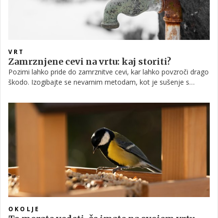
VRT
Zamrznjene cevi na vrtu: kaj storiti?
Pozimi lahko pride do zamrznitve cevi, kar lahko povzroči drago
škodo. Izogibajte se nevarnim metodam, kot je sušenje s
sušilcem za lase, in raje uporabite varne tehnike postopnega
segrevanja.
OKOLJE