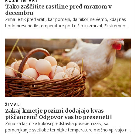
ROŽE IN VRT
Tako zaščitite rastline pred mrazom v
decembru
Zima je tik pred vrati, kar pomeni, da nikoli ne vemo, kdaj nas
bodo presenetile temperature pod ničlo in zmrzal. Ekstremno
nizke temperature pa ne prizadenejo le nas, ampak tudi naše
rastline, zato je še toliko bolj pomembno, da zanje poskrbimo
pravočasno.
ŽIVALI
Zakaj kmetje pozimi dodajajo kvas
piščancem? Odgovor vas bo presenetil
Zima za lastnike kokoši predstavlja poseben izziv, saj
pomanjkanje svetlobe ter nizke temperature močno vplivajo na