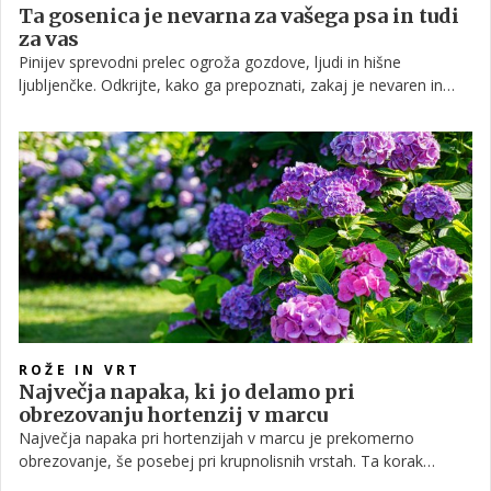
Ta gosenica je nevarna za vašega psa in tudi
za vas
Pinijev sprevodni prelec ogroža gozdove, ljudi in hišne
ljubljenčke. Odkrijte, kako ga prepoznati, zakaj je nevaren in
kako se zaščititi.
ROŽE IN VRT
Največja napaka, ki jo delamo pri
obrezovanju hortenzij v marcu
Največja napaka pri hortenzijah v marcu je prekomerno
obrezovanje, še posebej pri krupnolisnih vrstah. Ta korak
odstrani cvetne popke, ki se oblikujejo na lanskoletnih