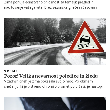
Zima ponuja edinstveno priložnost za temeljit pregled in
načrtovanje vašega vrta. Brez sezonske gneče in časovnih
pritiskov lahko ocenimo strukturo vrta, opazujemo potek
svetlobe ter sprejemamo premišljene odločitve. Zimsko
načrtovanje omogoča dolgoročne, trajnostne odločitve za lepši
in bolj funkcionalen zunanji prostor, z manj napora in stroškov.
VREME
Pozor! Velika nevarnost poledice in žledu
V zadnjih dneh je zima pokazala svojo moč. Po obilnem
sneženju, ki je bistveno ohromilo promet po državi, je nastopil
hud mraz, zdaj pa na nas 'preži' nova nevarnost – žled, ki lahko
lokalno povzroči tudi škodo na drevju in infrastrukturi. Največ
težav bo povzročala poledica, zato je za severovzhod države
razglašeno oranžno vremensko opozorilo.