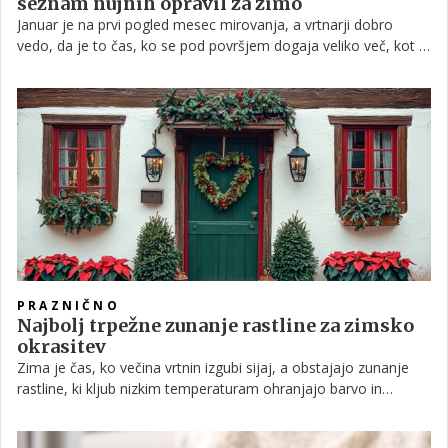
seznam nujnih opravil za zimo
Januar je na prvi pogled mesec mirovanja, a vrtnarji dobro
vedo, da je to čas, ko se pod površjem dogaja veliko več, kot je
videti.
PRAZNIČNO
Najbolj trpežne zunanje rastline za zimsko
okrasitev
Zima je čas, ko večina vrtnin izgubi sijaj, a obstajajo zunanje
rastline, ki kljub nizkim temperaturam ohranjajo barvo in
strukturo ter lahko postanejo čudovita osnova za božično
dekoracijo.