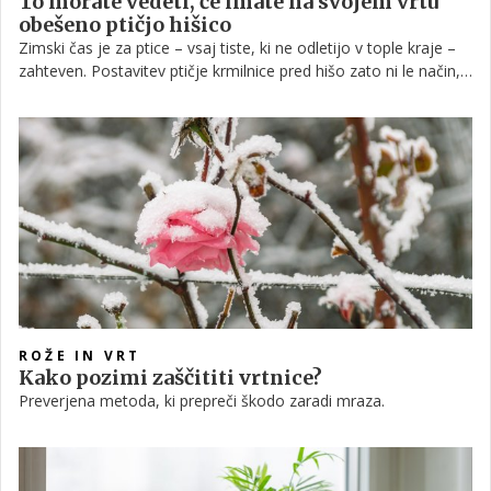
To morate vedeti, če imate na svojem vrtu
obešeno ptičjo hišico
Zimski čas je za ptice – vsaj tiste, ki ne odletijo v tople kraje –
zahteven. Postavitev ptičje krmilnice pred hišo zato ni le način,
kako jih privabiti na svoj vrt, ampak jim dejansko lahko pomaga
preživeti. Toda za to boste morali storiti več kot le vreči nekaj
ptičjih semen v krmilnico.
ROŽE IN VRT
Kako pozimi zaščititi vrtnice?
Preverjena metoda, ki prepreči škodo zaradi mraza.