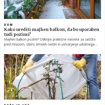
DOM
Kako urediti majhen balkon, da bo uporaben
tudi pozimi?
Majhen balkon pozimi? Odkrijte praktične nasvete za zaščito
pred mrazom, izbiro zimskih rastlin in ustvarjanje udobnega
kotička, ki ga boste radi uporabljali tudi v hladnih mesecih.