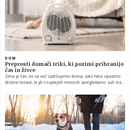
DOM
Preprosti domači triki, ki pozimi prihranijo
čas in živce
Zima je čas, ko se več zadržujemo doma, zato hitro opazimo
drobne težave, ki jih v toplejših mesecih spregledamo: suh zrak,
zaprašeni koti, počasno sušenje perila in občutek, da se nered
kopiči hitreje kot običajno.