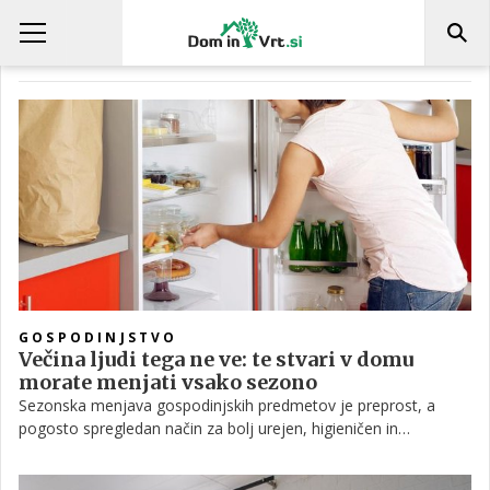
ZIMA
GOSPODINJSTVO
Večina ljudi tega ne ve: te stvari v domu
morate menjati vsako sezono
Sezonska menjava gospodinjskih predmetov je preprost, a
pogosto spregledan način za bolj urejen, higieničen in
funkcionalen dom. Sčasoma se v vsakem gospodinjstvu
naberejo stvari, ki se obrabijo, izgubijo učinkovitost ali