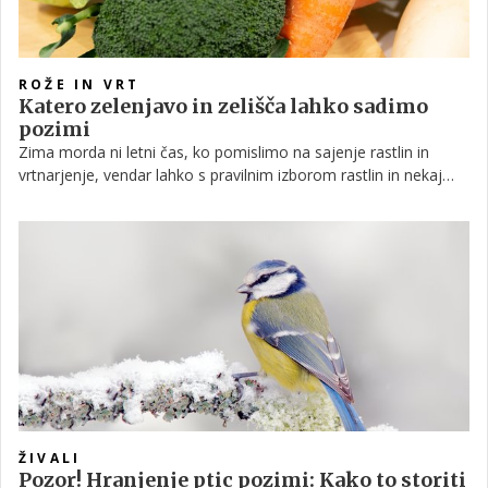
ROŽE IN VRT
Katero zelenjavo in zelišča lahko sadimo
pozimi
Zima morda ni letni čas, ko pomislimo na sajenje rastlin in
vrtnarjenje, vendar lahko s pravilnim izborom rastlin in nekaj
osnovne priprave tudi v hladnih mesecih pridelamo okusno
zelenjavo in uporabna zelišča. Čeprav marsikatere rastline ne
preživijo zime, pa so nekatere dovolj trpežne, da prenesejo
zmrzal in v vaš dom prinesejo okusne domače pridelke.
ŽIVALI
Pozor! Hranjenje ptic pozimi: Kako to storiti