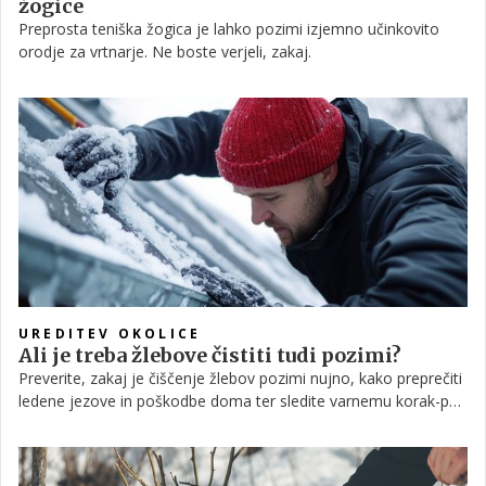
žogice
Preprosta teniška žogica je lahko pozimi izjemno učinkovito
orodje za vrtnarje. Ne boste verjeli, zakaj.
UREDITEV OKOLICE
Ali je treba žlebove čistiti tudi pozimi?
Preverite, zakaj je čiščenje žlebov pozimi nujno, kako preprečiti
ledene jezove in poškodbe doma ter sledite varnemu korak-po-
korak vodiču za zimsko vzdrževanje.