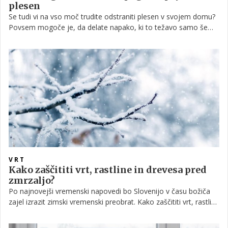
plesen
Se tudi vi na vso moč trudite odstraniti plesen v svojem domu?
Povsem mogoče je, da delate napako, ki to težavo samo še
poslabša. Preberite, ali morda ne ustvarjate pogojev, ki plesen
celo spodbujajo k rasti.
VRT
Kako zaščititi vrt, rastline in drevesa pred
zmrzaljo?
Po najnovejši vremenski napovedi bo Slovenijo v času božiča
zajel izrazit zimski vremenski preobrat. Kako zaščititi vrt, rastline
in drevesa pred zmrzaljo?