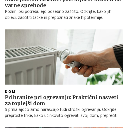
varne sprehode
Pozimi psi potrebujejo posebno zaščito. Odkrijte, kako jih
obleči, zaščititi tačke in prepoznati znake hipotermije.
DOM
Prihranite pri ogrevanju: Praktični nasveti
za toplejši dom
S prihajajočo zimo naraščajo tudi stroški ogrevanja. Odkrjite
preproste trike, kako učinkovito ogrevati svoj dom, preprečiti
izgubo toplote in znižati račune, ter poskrbite za zdravje in
udobje sebe in svojih najdražjih.