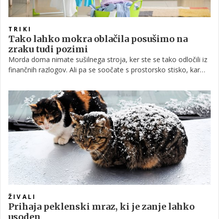
TRIKI
Tako lahko mokra oblačila posušimo na
zraku tudi pozimi
Morda doma nimate sušilnega stroja, ker ste se tako odločili iz
finančnih razlogov. Ali pa se soočate s prostorsko stisko, kar
pomeni, da vam primanjkuje tudi prostora, kamor bi lahko
večje količine mokrih oblačil razobesili. Ta težava postane še
toliko večja v hladnejšem delu leta, ko primanjkuje sončnih dni,
dodatna vlaga pa situacijo še oteži. Za vas imamo nekaj
nasvetov, kako lahko svoja oblačila v hladnih mesecih
učinkovito posušite v zaprtih prostorih.
ŽIVALI
Prihaja peklenski mraz, ki je zanje lahko
usoden