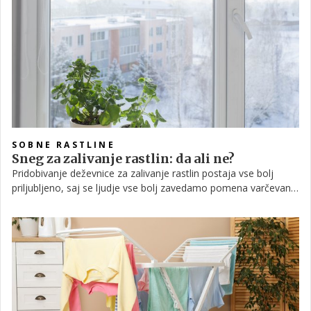
SOBNE RASTLINE
Sneg za zalivanje rastlin: da ali ne?
Pridobivanje deževnice za zalivanje rastlin postaja vse bolj
priljubljeno, saj se ljudje vse bolj zavedamo pomena varčevanja
z vodo. Toda če je deževnica za rastline zagotovo bolj primerna
kot voda iz pipe, ali to velja tudi za sneg? Preverili smo, kako
varno je zalivanje sobnih rastlin s stopljenim snegom.