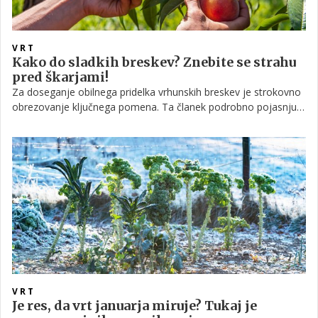
VRT
Kako do sladkih breskev? Znebite se strahu
pred škarjami!
Za doseganje obilnega pridelka vrhunskih breskev je strokovno
obrezovanje ključnega pomena. Ta članek podrobno pojasnjuje
optimalne metode rezi glede na letni čas, poudarja oblikovanje
zdrave strukture drevesa in učinkovito preprečevanje bolezni s
ciljem zagotavljanja dolgoročne rodnosti in vitalnosti breskve.
VRT
Je res, da vrt januarja miruje? Tukaj je