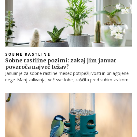
SOBNE RASTLINE
Sobne rastline pozimi: zakaj jim januar
povzroča največ težav?
Januar je za sobne rastline mesec potrpežljivosti in prilagojene
nege. Manj zalivanja, več svetlobe, zaščita pred suhim zrakom
in temperaturnimi šoki so ključni koraki, s katerimi bodo lažje
prestale zimo. Če jim v tem obdobju zagotovimo mir in stabilne
razmere, nas bodo spomladi nagradile z zdravo rastjo in novimi
listi.