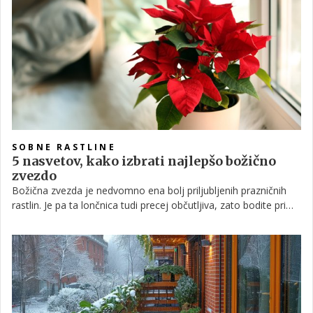
dveh mesecih, so sporočili iz ljubljanskega botaničnega vrta.
SOBNE RASTLINE
5 nasvetov, kako izbrati najlepšo božično
zvezdo
Božična zvezda je nedvomno ena bolj priljubljenih prazničnih
rastlin. Je pa ta lončnica tudi precej občutljiva, zato bodite pri
nakupu pozorni na nekatere dejavnike, ki kažejo na njeno slabo
stanje.