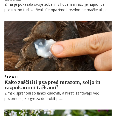
Zima je pokazala svoje zobe in v hudem mrazu je nujno, da
poskrbimo tudi za živali. Če opazimo brezdomne mačke ali pse,
najprej obvestimo lokalne reševalne organizacije ali zavetišča,
vendar je pozimi njihova odzivnost pogosto omejena, zato
lahko živalim v tako hudem mrazu pomagate tudi sami s
pripravo začasnih izoliranih zavetišč.
ŽIVALI
Kako zaščititi psa pred mrazom, soljo in
razpokanimi tačkami?
Zimski sprehodi so lahko čudoviti, a hkrati zahtevajo več
pozornosti, ko gre za dobrobit psa.