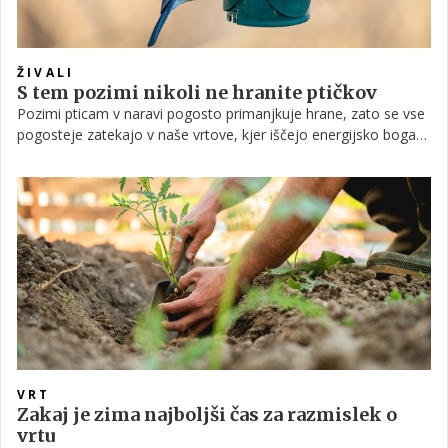
ŽIVALI
S tem pozimi nikoli ne hranite ptičkov
Pozimi pticam v naravi pogosto primanjkuje hrane, zato se vse
pogosteje zatekajo v naše vrtove, kjer iščejo energijsko bogate
vire, ki jim pomagajo vzdrževati telesno temperaturo v mrzlih
dneh. Ker je naravna hrana v tem času redka, jim mnogi
pomagamo s hranilniki.
VRT
Zakaj je zima najboljši čas za razmislek o
vrtu