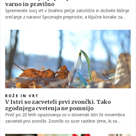
varno in pravilno
Spremenite svoj vrt v živahno ptičje zatočišče in doživite bližnje
srečanje z naravo! Spoznajte preproste, a ključne korake za
skrbno zimsko pomoč pticam, uživajte v njihovi prisotnosti ter
prispevajte k ohranjanju biotske raznovrstnosti z odgovornim
hranjenjem.
ROŽE IN VRT
V Istri so zacveteli prvi zvončki. Tako
zgodnjega cvetenja ne pomnijo
Prvič po 20 letih opazovanja so v slovenski Istri že novembra
zacveteli prvi zvončki. Zvončki so sicer rastline zime, ki se
prebudijo v njenem drugem delu. K zgodnjemu cvetenju sta
prispevala izrazita poletna suša in močno deževje v preteklih