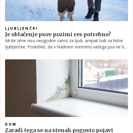
LJUBLJENČKI
Je oblačenje psov pozimi res potrebno?
Mrzle zime niso neugodne samo za ljudi, ampak tudi za hišne
ljubljenčke. Poskrbite, da v hladnem vremenu vašega psa ne bo
zeblo, tako da mu omogočite bivanje v toplem prostoru. Ker
vsak pes potrebuje tudi dnevno aktivnost na prostem, se
morda sprašujete, ali ga je takrat morda smiselno obleči?
DOM
Zaradi tega se na stenah pogosto pojavi