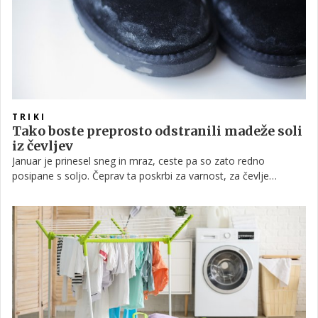
TRIKI
Tako boste preprosto odstranili madeže soli
iz čevljev
Januar je prinesel sneg in mraz, ceste pa so zato redno
posipane s soljo. Čeprav ta poskrbi za varnost, za čevlje
predstavlja pravo preizkušnjo. Ne glede na to, ali gre za usnjene
škornje, semiš ali športne čevlje, beli madeži soli hitro pokvarijo
videz in lahko material tudi trajno poškodujejo.