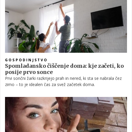
preprosto niso več primerne za uporabo. Redna sezonska
rotacija pomaga, da pravočasno preverimo, kaj je še uporabno,
kaj je treba očistiti in kaj zamenjati.
GOSPODINJSTVO
Spomladansko čiščenje doma: kje začeti, ko
posije prvo sonce
Prvi sončni žarki razkrijejo prah in nered, ki sta se nabrala čez
zimo – to je idealen čas za svež začetek doma.