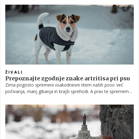
poganjkih. Namesto tega se osredotočite na odstranjevanje
suhih cvetov in poškodovanih vej nad zdravimi popki.
ŽIVALI
Prepoznajte zgodnje znake artritisa pri psu
Zima pogosto spremeni vsakodnevni ritem naših psov: več
počivanja, manj gibanja in krajši sprehodi. A prav te spremembe
lahko zakrijejo prve znake artritisa. Kot opozarjajo veterinarji,
lastniki upočasnjeno gibanje pogosto pripišejo starosti ali
mrazu, čeprav gre lahko za začetne težave s sklepi.