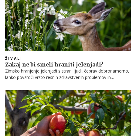
ŽIVALI
Zakaj ne bi smeli hraniti jelenjadi?
Zimsko hranjenje jelenjadi s strani ljudi, čeprav dobronamerno,
lahko povzroči vrsto resnih zdravstvenih problemov in
sprememb v vedenju. Strokovnjaki poudarjajo tveganje za
koruzno toksičnost, širjenje bolezni in agresijo, kar zahteva
premišljen pristop.