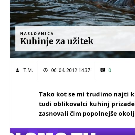
NASLOVNICA
Kuhinje za užitek
T.M.
06. 04. 2012 14.37
0
Tako kot se mi trudimo najti ka
tudi oblikovalci kuhinj prizade
zasnovali čim popolnejše okolj