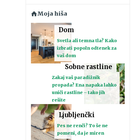
Moja hiša
Dom
Svetla ali temna tla? Kako
izbrati popoln odtenek za
vaš dom
Sobne rastline
Zakaj vaš paradižnik
propada? Ena napaka lahko
uniči rastline – tako jih
rešite
Ljubljenčki
Pes ne renči? To še ne
pomeni, da je miren