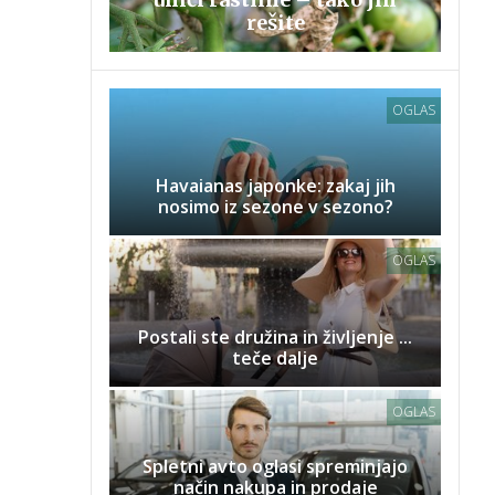
rešite
OGLAS
Havaianas japonke: zakaj jih
nosimo iz sezone v sezono?
OGLAS
Postali ste družina in življenje ...
teče dalje
OGLAS
Spletni avto oglasi spreminjajo
način nakupa in prodaje