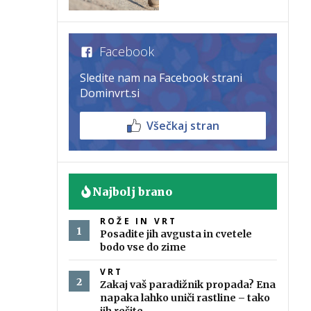
Facebook
Sledite nam na Facebook strani
Dominvrt.si
Všečkaj stran
Najbolj brano
ROŽE IN VRT
Posadite jih avgusta in cvetele
bodo vse do zime
VRT
Zakaj vaš paradižnik propada? Ena
napaka lahko uniči rastline – tako