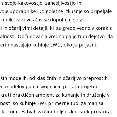
 s svojo kakovostjo, zanesljivostjo in
svoje uporabnike. Dolgoletne izkušnje so pripeljale
 oblikovalci ves čas še dopolnjujejo z
n očarljivimi detajli, ki pa gredo vedno v korak z
nalnosti. Občudovanja vredno pa je tudi dejstvo, da
erih nastajajo kuhinje EWE , okolju prijazni.
ših modelih, od klasičnih in očarljivo preprostih,
d modelov pa na svoj način pričara prijeten,
krati praktičen ambient za kuhanje in druženje v
tnosti so kuhinje EWE primerne tudi za manjša
aktičnih rešitvah za čim boljši izkoristek prostora,