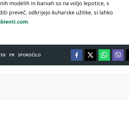
kšnih modelih in barvah so na voljo lepotice, s
 diši preveč, odkrijejo kuharske užitke, si lahko
bienti.com
.
TEK
PR
SPOROČILO