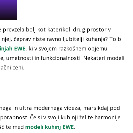
je prevzela bolj kot katerikoli drug prostor v
v njej, čeprav niste ravno ljubitelji kuhanja? To bi
hinjah EWE
, ki v svojem razkošnem objemu
e, umetnosti in funkcionalnosti. Nekateri modeli
ačni ceni.
nega in ultra modernega videza, marsikdaj pod
orabnost. Če si v svoji kuhinji želite harmonije
iščite med
modeli kuhinj EWE
.