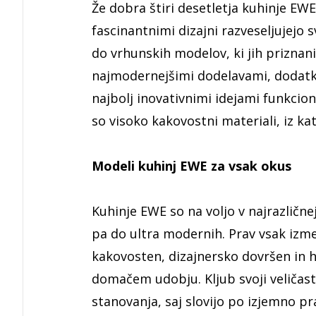
Že dobra štiri desetletja kuhinje EWE
fascinantnimi dizajni razveseljujejo 
do vrhunskih modelov, ki jih priznani
najmodernejšimi dodelavami, dodatki i
najbolj inovativnimi idejami funkcio
so visoko kakovostni materiali, iz kat
Modeli kuhinj EWE za vsak okus
Kuhinje EWE so na voljo v najrazličnej
pa do ultra modernih. Prav vsak izme
kakovosten, dizajnersko dovršen in h
domačem udobju. Kljub svoji veličas
stanovanja, saj slovijo po izjemno pr