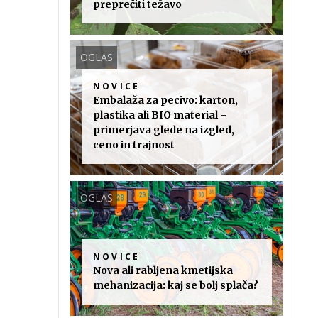
preprečiti težavo
OGLAS
NOVICE
Embalaža za pecivo: karton,
plastika ali BIO material –
primerjava glede na izgled,
ceno in trajnost
OGLAS
NOVICE
Nova ali rabljena kmetijska
mehanizacija: kaj se bolj splača?