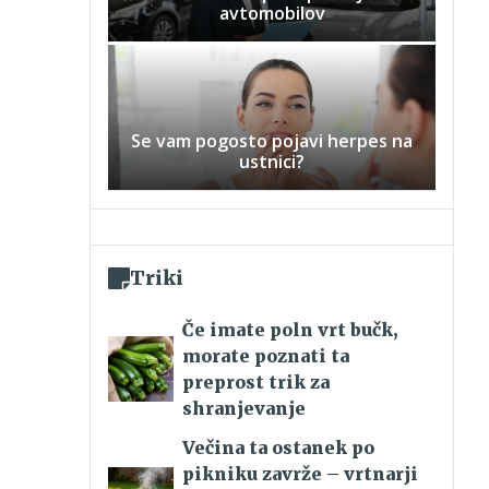
avtomobilov
Se vam pogosto pojavi herpes na
ustnici?
Triki
Če imate poln vrt bučk,
morate poznati ta
preprost trik za
shranjevanje
Večina ta ostanek po
pikniku zavrže – vrtnarji