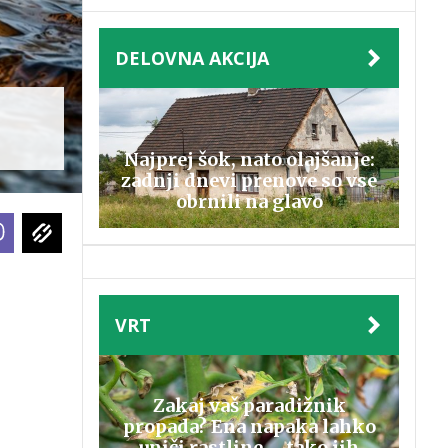
DELOVNA AKCIJA
Najprej šok, nato olajšanje:
zadnji dnevi prenove so vse
obrnili na glavo
VRT
Zakaj vaš paradižnik
propada? Ena napaka lahko
uniči rastline – tako jih