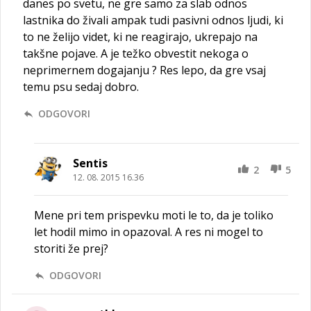
danes po svetu, ne gre samo za slab odnos
lastnika do živali ampak tudi pasivni odnos ljudi, ki
to ne želijo videt, ki ne reagirajo, ukrepajo na
takšne pojave. A je težko obvestit nekoga o
neprimernem dogajanju ? Res lepo, da gre vsaj
temu psu sedaj dobro.
ODGOVORI
Sentis
2
5
12. 08. 2015 16.36
Mene pri tem prispevku moti le to, da je toliko
let hodil mimo in opazoval. A res ni mogel to
storiti že prej?
ODGOVORI