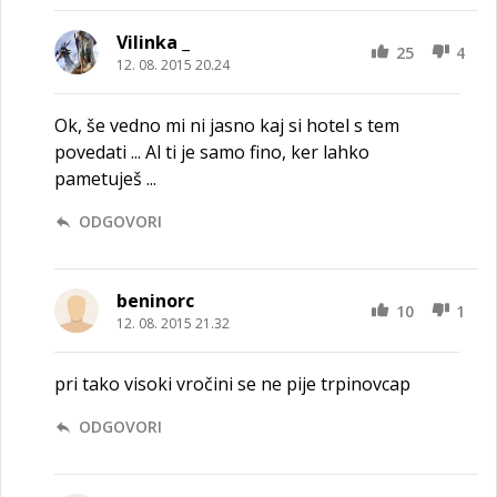
Vilinka _
25
4
12. 08. 2015 20.24
Ok, še vedno mi ni jasno kaj si hotel s tem
povedati ... Al ti je samo fino, ker lahko
pametuješ ...
ODGOVORI
beninorc
10
1
12. 08. 2015 21.32
pri tako visoki vročini se ne pije trpinovcap
ODGOVORI