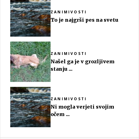
ZANIMIVOSTI
To je najgrši pes na svetu
ZANIMIVOSTI
Našel ga je v grozljivem
stanju ...
ZANIMIVOSTI
Ni mogla verjeti svojim
očem ...