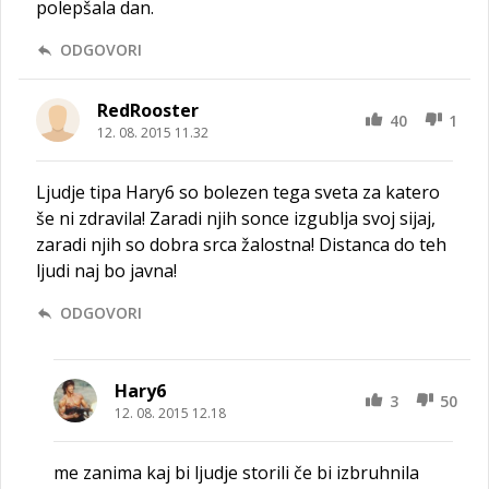
polepšala dan.
ODGOVORI
RedRooster
40
1
12. 08. 2015 11.32
Ljudje tipa Hary6 so bolezen tega sveta za katero
še ni zdravila! Zaradi njih sonce izgublja svoj sijaj,
zaradi njih so dobra srca žalostna! Distanca do teh
ljudi naj bo javna!
ODGOVORI
Hary6
3
50
12. 08. 2015 12.18
me zanima kaj bi ljudje storili če bi izbruhnila