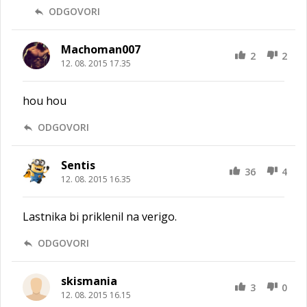
ODGOVORI
Machoman007
2
2
12. 08. 2015 17.35
hou hou
ODGOVORI
Sentis
36
4
12. 08. 2015 16.35
Lastnika bi priklenil na verigo.
ODGOVORI
skismania
3
0
12. 08. 2015 16.15