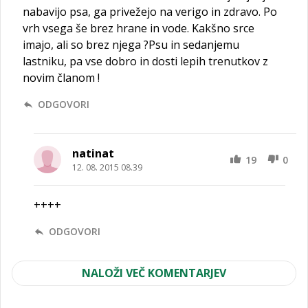
nabavijo psa, ga privežejo na verigo in zdravo. Po
vrh vsega še brez hrane in vode. Kakšno srce
imajo, ali so brez njega ?Psu in sedanjemu
lastniku, pa vse dobro in dosti lepih trenutkov z
novim članom !
ODGOVORI
natinat
19
0
12. 08. 2015 08.39
++++
ODGOVORI
NALOŽI VEČ KOMENTARJEV