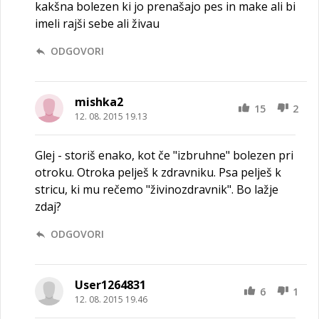
kakšna bolezen ki jo prenašajo pes in make ali bi
imeli rajši sebe ali živau
ODGOVORI
mishka2
15
2
12. 08. 2015 19.13
Glej - storiš enako, kot če "izbruhne" bolezen pri
otroku. Otroka pelješ k zdravniku. Psa pelješ k
stricu, ki mu rečemo "živinozdravnik". Bo lažje
zdaj?
ODGOVORI
User1264831
6
1
12. 08. 2015 19.46