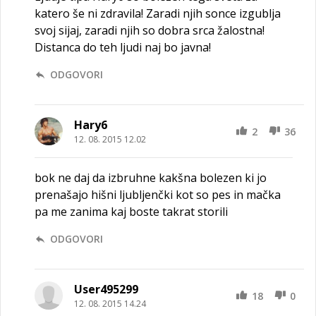
katero še ni zdravila! Zaradi njih sonce izgublja
svoj sijaj, zaradi njih so dobra srca žalostna!
Distanca do teh ljudi naj bo javna!
ODGOVORI
Hary6
2
36
12. 08. 2015 12.02
bok ne daj da izbruhne kakšna bolezen ki jo
prenašajo hišni ljubljenčki kot so pes in mačka
pa me zanima kaj boste takrat storili
ODGOVORI
User495299
18
0
12. 08. 2015 14.24