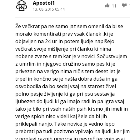
Apostol1
11
1
13. 08. 2015 05.44
Že večkrat pa ne samo jaz sem omenil da bi se
moralo komentirati prav vsak članek ,ki je
objavljen na 24 ur in potem ljudje napišejo
večkrat svoje mišljenje pri članku ki nima
nobene zveze s tem kar je v novici. Sočustvujem
z umrlim in njegovo družino samo pes ki je
privezan na verigo nima nič s tem deset let je
trpel in končno se je našla dobra duša in ga
osvobodila da bo sedaj vsaj na starost živel
polno pasje življenje ki ga pri psu sestavlja
ljubezen do ljudi ki ga imajo radi in pa igra vsaj
tako je bilo pri vseh naših psih ki smo jih imeli in
verige sploh niso videli kaj šele da bi jih
priklepali nanjo. Take novice je vedno lepo
prebrati pa tudi pozitvno vplivajo na ljudi ,ker jim
v poplavi raznih umorov in nesreč ter vojn vsaj