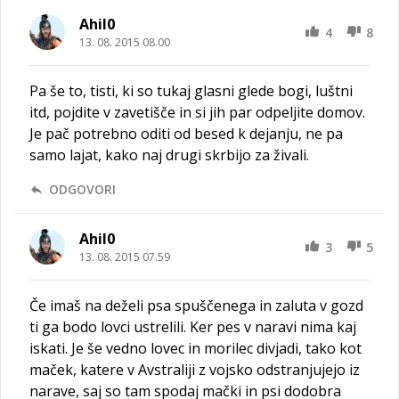
Ahil0
4
8
13. 08. 2015 08.00
Pa še to, tisti, ki so tukaj glasni glede bogi, luštni
itd, pojdite v zavetišče in si jih par odpeljite domov.
Je pač potrebno oditi od besed k dejanju, ne pa
samo lajat, kako naj drugi skrbijo za živali.
ODGOVORI
Ahil0
3
5
13. 08. 2015 07.59
Če imaš na deželi psa spuščenega in zaluta v gozd
ti ga bodo lovci ustrelili. Ker pes v naravi nima kaj
iskati. Je še vedno lovec in morilec divjadi, tako kot
maček, katere v Avstraliji z vojsko odstranjujejo iz
narave, saj so tam spodaj mački in psi dodobra