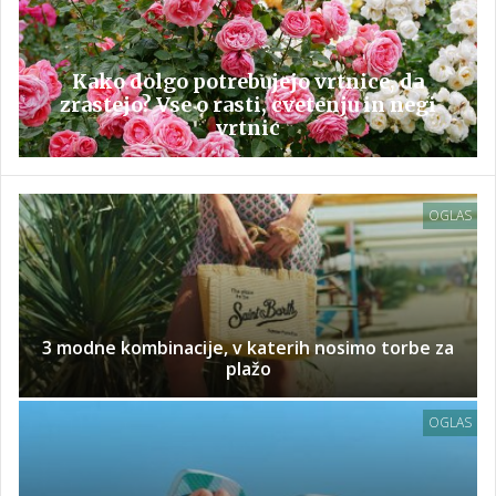
Kako dolgo potrebujejo vrtnice, da
zrastejo? Vse o rasti, cvetenju in negi
vrtnic
OGLAS
3 modne kombinacije, v katerih nosimo torbe za
plažo
OGLAS