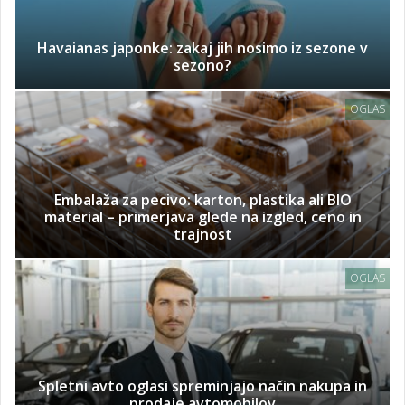
Havaianas japonke: zakaj jih nosimo iz sezone v
sezono?
OGLAS
Embalaža za pecivo: karton, plastika ali BIO
material – primerjava glede na izgled, ceno in
trajnost
OGLAS
Spletni avto oglasi spreminjajo način nakupa in
prodaje avtomobilov