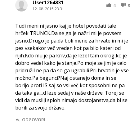
User1264831
4
8
12. 08. 2015 23.31
Tudi meni ni jasno kaj je hotel povedati tale
hrček TRUNCK.Da se ga je nažrl mi je povsem
jasno.Drugo je pa,da boli mene za hrvate in mi je
pes vsekakor več vreden kot pa bilo kateri od
njih.Kdo mu je pa kriv,da je lezel tam okrog,ko je
dobro vedel kako je stanje.Po moje se jim je celo
pridružil ne pa da so ga ugrabili.Pri hrvatih je vse
možno.Pa begunci?Naj ostanejo doma in se
borijo proti IS saj so vsi več kot sposobni ne pa
da taka ga....d leze sedaj v naše države. Torej se
vidi da musliji sploh nimajo dostojanstva,da bi se
borili za svojo državo.
ODGOVORI