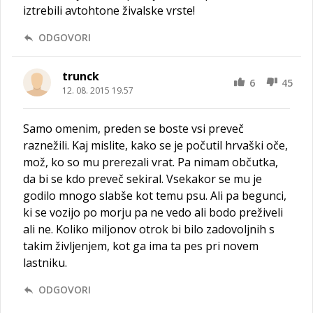
iztrebili avtohtone živalske vrste!
ODGOVORI
trunck
6
45
12. 08. 2015 19.57
Samo omenim, preden se boste vsi preveč
raznežili. Kaj mislite, kako se je počutil hrvaški oče,
mož, ko so mu prerezali vrat. Pa nimam občutka,
da bi se kdo preveč sekiral. Vsekakor se mu je
godilo mnogo slabše kot temu psu. Ali pa begunci,
ki se vozijo po morju pa ne vedo ali bodo preživeli
ali ne. Koliko miljonov otrok bi bilo zadovoljnih s
takim življenjem, kot ga ima ta pes pri novem
lastniku.
ODGOVORI