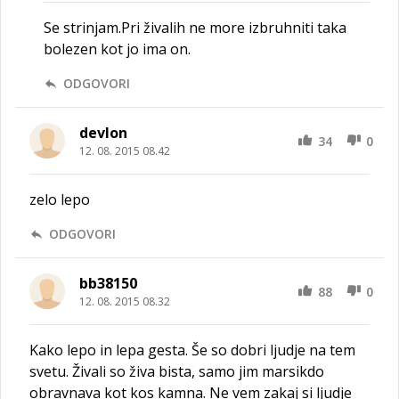
Se strinjam.Pri živalih ne more izbruhniti taka
bolezen kot jo ima on.
ODGOVORI
devlon
34
0
12. 08. 2015 08.42
zelo lepo
ODGOVORI
bb38150
88
0
12. 08. 2015 08.32
Kako lepo in lepa gesta. Še so dobri ljudje na tem
svetu. Živali so živa bista, samo jim marsikdo
obravnava kot kos kamna. Ne vem zakaj si ljudje