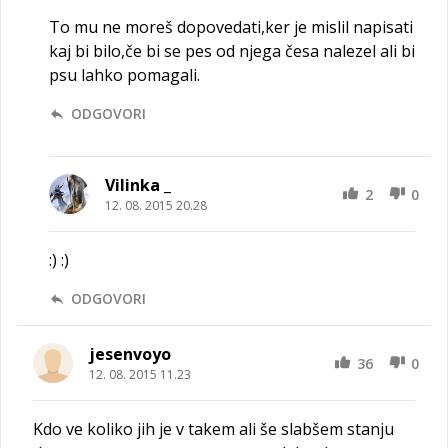
To mu ne moreš dopovedati,ker je mislil napisati
kaj bi bilo,če bi se pes od njega česa nalezel ali bi
psu lahko pomagali.
ODGOVORI
Vilinka _
2
0
12. 08. 2015 20.28
:) :)
ODGOVORI
jesenvoyo
36
0
12. 08. 2015 11.23
Kdo ve koliko jih je v takem ali še slabšem stanju