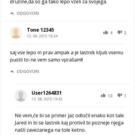
družine,da so ga tako lepo vzeli za svojega.
ODGOVORI
Tone 12345
4
2
12. 08. 2015 18.34
saj vse lepo in prav ampak a je lastnik kljub vsemu
pustil to-ne vem samo vprašam!!
ODGOVORI
User1264831
13
1
12. 08. 2015 19.42
Ne vem,če bi se primer jaz odločil enako kot tale
Jared in bi se lastnik kaj protivil bi pozneje njega
našli zavezanega na tole ketno.