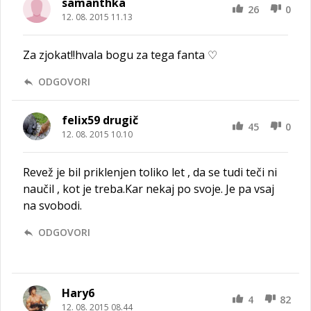
samanthka
26
0
12. 08. 2015 11.13
Za zjokat!!hvala bogu za tega fanta ♡
ODGOVORI
felix59 drugič
45
0
12. 08. 2015 10.10
Revež je bil priklenjen toliko let , da se tudi teči ni
naučil , kot je treba.Kar nekaj po svoje. Je pa vsaj
na svobodi.
ODGOVORI
Hary6
4
82
12. 08. 2015 08.44