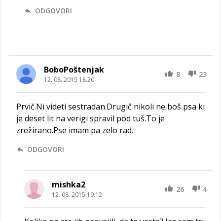
ODGOVORI
BoboPoštenjak
8
23
12. 08. 2015 18.20
Prvič.Ni videti sestradan.Drugič nikoli ne boš psa ki
je deset lit na verigi spravil pod tuš.To je
zrežirano.Pse imam pa zelo rad.
ODGOVORI
mishka2
26
4
12. 08. 2015 19.12