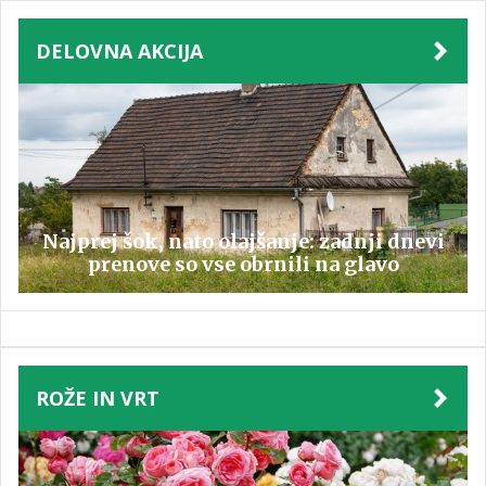
DELOVNA AKCIJA
Najprej šok, nato olajšanje: zadnji dnevi
prenove so vse obrnili na glavo
ROŽE IN VRT