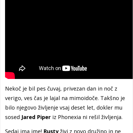
Nekoč je bil pes čuvaj, privezan dan in noč z
verigo, ves čas je lajal na mimoidoče. Takšno je
bilo njegovo življenje vsaj deset let, dokler mu
sosed
Jared Piper
iz Phonexia ni rešil življenja.
Sedaj ima ime!
Rusty
živi z novo družino in ne