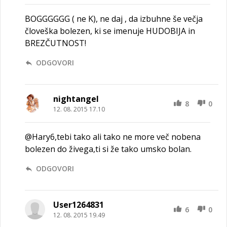
BOGGGGGG ( ne K), ne daj , da izbuhne še večja
človeška bolezen, ki se imenuje HUDOBIJA in
BREZČUTNOST!
ODGOVORI
nightangel
8
0
12. 08. 2015 17.10
@Hary6,tebi tako ali tako ne more več nobena
bolezen do živega,ti si že tako umsko bolan.
ODGOVORI
User1264831
6
0
12. 08. 2015 19.49