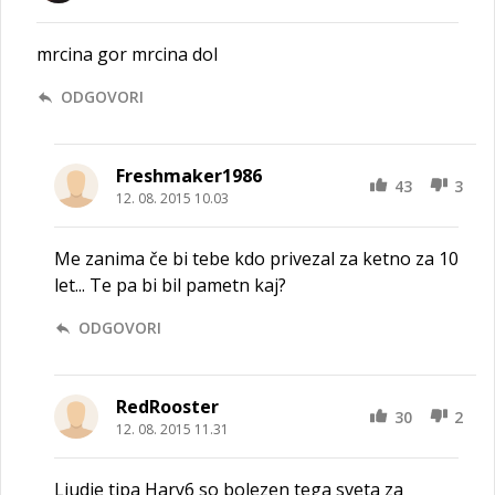
mrcina gor mrcina dol
ODGOVORI
Freshmaker1986
43
3
12. 08. 2015 10.03
Me zanima če bi tebe kdo privezal za ketno za 10
let... Te pa bi bil pametn kaj?
ODGOVORI
RedRooster
30
2
12. 08. 2015 11.31
Ljudje tipa Hary6 so bolezen tega sveta za