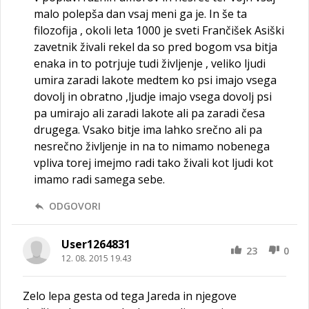
malo polepša dan vsaj meni ga je. In še ta
filozofija , okoli leta 1000 je sveti Frančišek Asiški
zavetnik živali rekel da so pred bogom vsa bitja
enaka in to potrjuje tudi življenje , veliko ljudi
umira zaradi lakote medtem ko psi imajo vsega
dovolj in obratno ,ljudje imajo vsega dovolj psi
pa umirajo ali zaradi lakote ali pa zaradi česa
drugega. Vsako bitje ima lahko srečno ali pa
nesrečno življenje in na to nimamo nobenega
vpliva torej imejmo radi tako živali kot ljudi kot
imamo radi samega sebe.
ODGOVORI
User1264831
23
0
12. 08. 2015 19.43
Zelo lepa gesta od tega Jareda in njegove