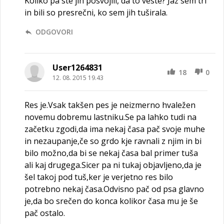
Koliko pa ste jih posvojili, da to veste? Jaz sem tri
in bili so presrečni, ko sem jih tuširala.
ODGOVORI
User1264831
18
0
12. 08. 2015 19.43
Res je.Vsak takšen pes je neizmerno hvaležen
novemu dobremu lastniku.Se pa lahko tudi na
začetku zgodi,da ima nekaj časa pač svoje muhe
in nezaupanje,če so grdo kje ravnali z njim in bi
bilo možno,da bi se nekaj časa bal primer tuša
ali kaj drugega.Sicer pa ni tukaj objavljeno,da je
šel takoj pod tuš,ker je verjetno res bilo
potrebno nekaj časa.Odvisno pač od psa glavno
je,da bo srečen do konca kolikor časa mu je še
pač ostalo.