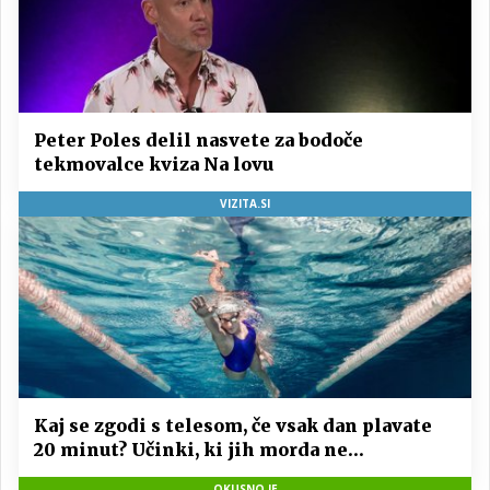
Peter Poles delil nasvete za bodoče
tekmovalce kviza Na lovu
VIZITA.SI
Kaj se zgodi s telesom, če vsak dan plavate
20 minut? Učinki, ki jih morda ne
pričakujete
OKUSNO.JE