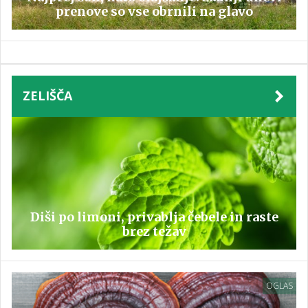
prenove so vse obrnili na glavo
ZELIŠČA
Diši po limoni, privablja čebele in raste
brez težav
OGLAS