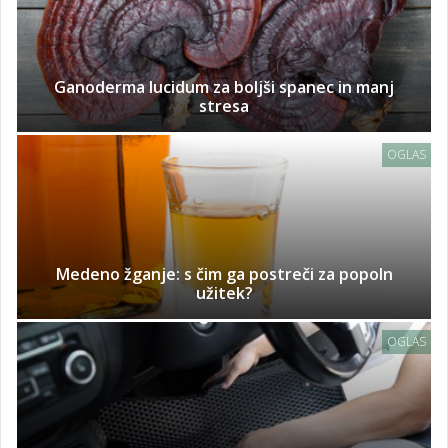
Ganoderma lucidum za boljši spanec in manj
stresa
OGLAS
Medeno žganje: s čim ga postreči za popoln
užitek?
OGLAS