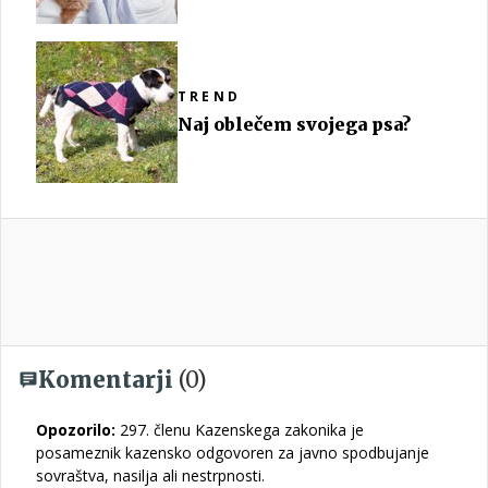
TREND
Naj oblečem svojega psa?
Komentarji
(0)
Opozorilo:
297. členu Kazenskega zakonika je
posameznik kazensko odgovoren za javno spodbujanje
sovraštva, nasilja ali nestrpnosti.