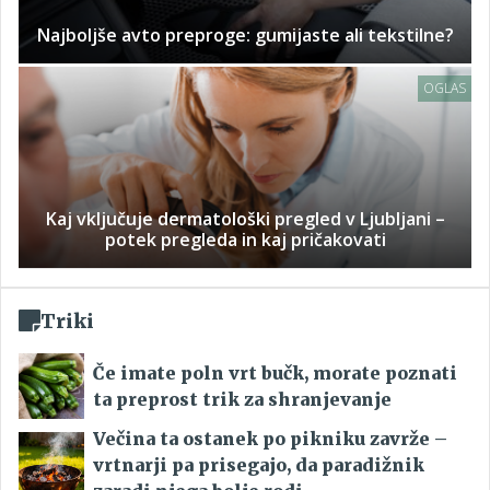
Najboljše avto preproge: gumijaste ali tekstilne?
OGLAS
Kaj vključuje dermatološki pregled v Ljubljani –
potek pregleda in kaj pričakovati
Triki
Če imate poln vrt bučk, morate poznati
ta preprost trik za shranjevanje
Večina ta ostanek po pikniku zavrže –
vrtnarji pa prisegajo, da paradižnik