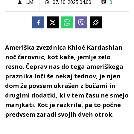
L.M.
07. 10. 2025 04.00
0
Ameriška zvezdnica Khloé Kardashian
noč čarovnic, kot kaže, jemlje zelo
resno. Čeprav nas do tega ameriškega
praznika loči še nekaj tednov, je njen
dom že povsem okrašen z bučami in
drugimi dodatki, ki v tem času ne smejo
manjkati. Kot je razkrila, pa to počne
predvsem zaradi svojih dveh otrok.