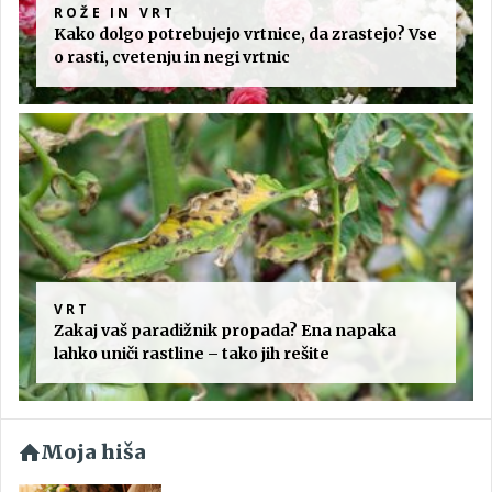
ROŽE IN VRT
Kako dolgo potrebujejo vrtnice, da zrastejo? Vse
o rasti, cvetenju in negi vrtnic
VRT
Zakaj vaš paradižnik propada? Ena napaka
lahko uniči rastline – tako jih rešite
Moja hiša