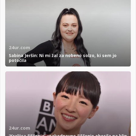
24ur.com
Sabina Jeršin: Ni mi žal za nobeno solzo, ki sem jo
potočila
24ur.com
'Kraljica čiščenja' vsakodnevno čiščenje obesila na klin