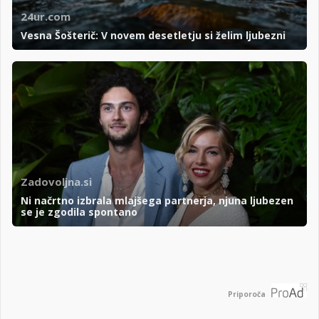
24ur.com
Vesna Šošterič: V novem desetletju si želim ljubezni
Zadovoljna.si
Ni načrtno izbrala mlajšega partnerja, njuna ljubezen
se je zgodila spontano
Priporoča