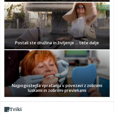
OGLAS
Postali ste družina in življenje ... teče dalje
Najpogostejša vprašanja v povezavi z zobnimi
luskami in zobnimi prevlekami
Triki