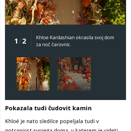
Khloe Kardashian okrasila svoj dom
1
/
2
za noč čarovnic.
Pokazala tudi čudovit kamin
Khloé je nato sledilce popeljala tudi v
notranjost svojega doma, v katerem je videti