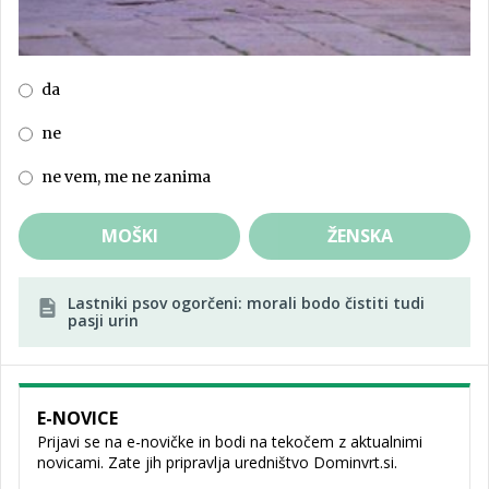
da
ne
ne vem, me ne zanima
MOŠKI
ŽENSKA
Lastniki psov ogorčeni: morali bodo čistiti tudi
pasji urin
E-NOVICE
Prijavi se na e-novičke in bodi na tekočem z aktualnimi
novicami. Zate jih pripravlja uredništvo Dominvrt.si.