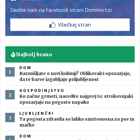
Sledite nam na Facebook strani Dominvrt.si
Všečkaj stran
Najbolj brano
DOM
Razmišljate o novi kuhinji? Oblikovalci opozarjajo,
da te barve izgubljajo priljubljenost
GOSPODINJSTVO
Ko začne grmeti, naredite najprej to: strokovnjaki
opozarjajo na pogosto napako
LJUBLJENČKI
Ta pogosta zdravila so lahko smrtonosna za pse in
mačke
DOM