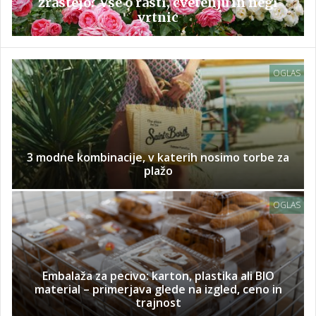
zrastejo? Vse o rasti, cvetenju in negi
vrtnic
OGLAS
3 modne kombinacije, v katerih nosimo torbe za
plažo
OGLAS
Embalaža za pecivo: karton, plastika ali BIO
material – primerjava glede na izgled, ceno in
trajnost