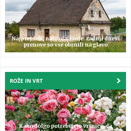
Najprej šok, nato olajšanje: zadnji dnevi
prenove so vse obrnili na glavo
ROŽE IN VRT
Kako dolgo potrebujejo vrtnice, da