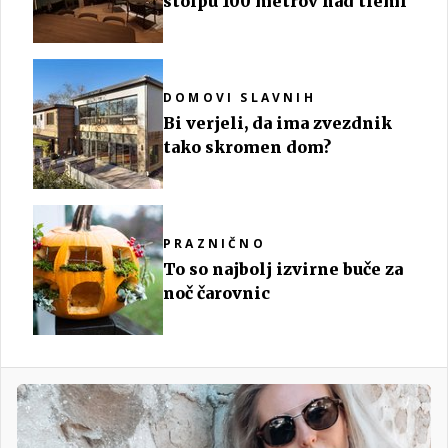
stolpu 100 metrov nad tlemi
DOMOVI SLAVNIH
Bi verjeli, da ima zvezdnik
tako skromen dom?
PRAZNIČNO
To so najbolj izvirne buče za
noč čarovnic