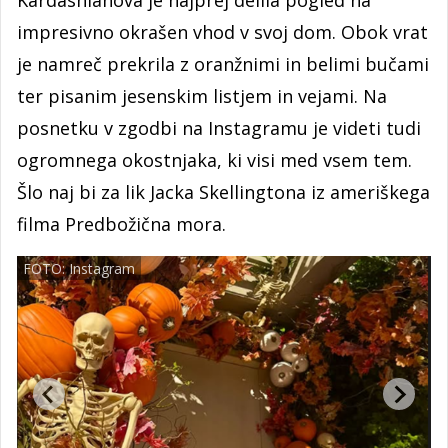
Kardashianova je najprej delila pogled na
impresivno okrašen vhod v svoj dom. Obok vrat
je namreč prekrila z oranžnimi in belimi bučami
ter pisanim jesenskim listjem in vejami. Na
posnetku v zgodbi na Instagramu je videti tudi
ogromnega okostnjaka, ki visi med vsem tem.
Šlo naj bi za lik Jacka Skellingtona iz ameriškega
filma Predbožična mora.
FOTO: Instagram