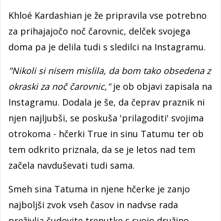
Khloé Kardashian je že pripravila vse potrebno
za prihajajočo noč čarovnic, delček svojega
doma pa je delila tudi s sledilci na Instagramu.
"Nikoli si nisem mislila, da bom tako obsedena z
okraski za noč čarovnic,"
je ob objavi zapisala na
Instagramu. Dodala je še, da čeprav praznik ni
njen najljubši, se poskuša 'prilagoditi' svojima
otrokoma - hčerki True in sinu Tatumu ter ob
tem odkrito priznala, da se je letos nad tem
začela navduševati tudi sama.
Smeh sina Tatuma in njene hčerke je zanjo
najboljši zvok vseh časov in nadvse rada
preživlja čudovite trenutke s svojo družino.