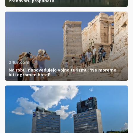
Preddvoru propadata
24ur.com
Na robu, napovedujejo vojno turizmu: 'Ne moremo
biti ogromen hotel'