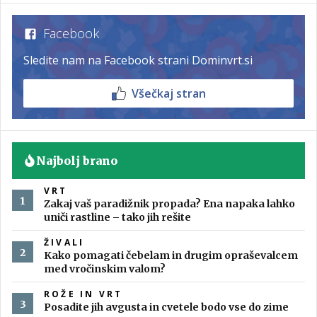
Facebook
Sledite nam na Facebook strani Dominvrt.si
Všečkaj stran
Najbolj brano
VRT
Zakaj vaš paradižnik propada? Ena napaka lahko
uniči rastline – tako jih rešite
ŽIVALI
Kako pomagati čebelam in drugim opraševalcem
med vročinskim valom?
ROŽE IN VRT
Posadite jih avgusta in cvetele bodo vse do zime