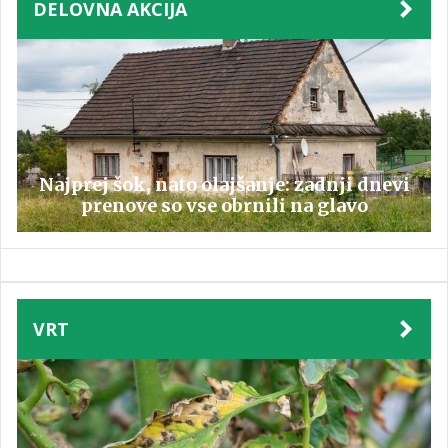
DELOVNA AKCIJA
Najprej šok, nato olajšanje: zadnji dnevi
prenove so vse obrnili na glavo
VRT