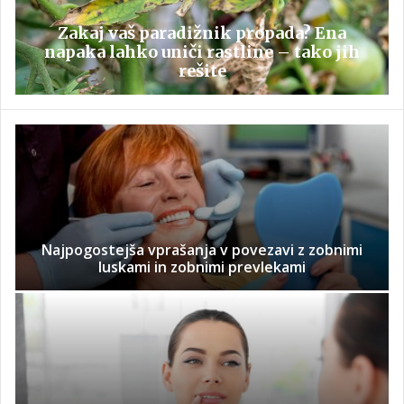
Zakaj vaš paradižnik propada? Ena
napaka lahko uniči rastline – tako jih
rešite
Najpogostejša vprašanja v povezavi z zobnimi
luskami in zobnimi prevlekami