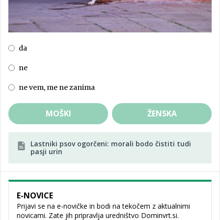
da
ne
ne vem, me ne zanima
MOŠKI
ŽENSKA
Lastniki psov ogorčeni: morali bodo čistiti tudi
pasji urin
E-NOVICE
Prijavi se na e-novičke in bodi na tekočem z aktualnimi
novicami. Zate jih pripravlja uredništvo Dominvrt.si.