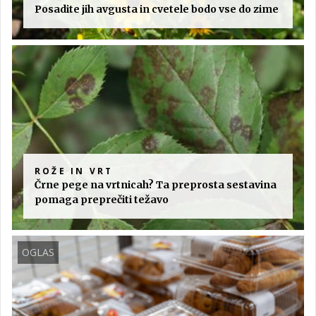
Posadite jih avgusta in cvetele bodo vse do zime
ROŽE IN VRT
Črne pege na vrtnicah? Ta preprosta sestavina
pomaga preprečiti težavo
OGLAS