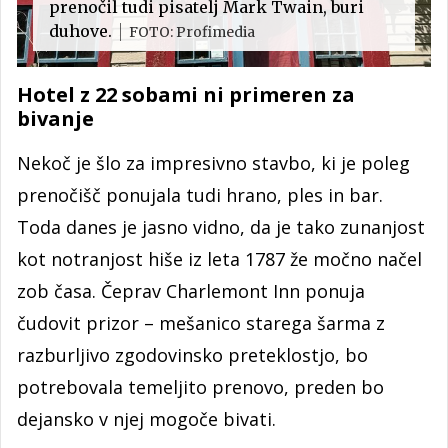
prenočil tudi pisatelj Mark Twain, buri
duhove.
FOTO: Profimedia
Hotel z 22 sobami ni primeren za
bivanje
Nekoč je šlo za impresivno stavbo, ki je poleg
prenočišč ponujala tudi hrano, ples in bar.
Toda danes je jasno vidno, da je tako zunanjost
kot notranjost hiše iz leta 1787 že močno načel
zob časa. Čeprav Charlemont Inn ponuja
čudovit prizor – mešanico starega šarma z
razburljivo zgodovinsko preteklostjo, bo
potrebovala temeljito prenovo, preden bo
dejansko v njej mogoče bivati.