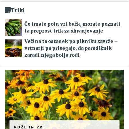
Triki
Če imate poln vrt bučk, morate poznati
ta preprost trik za shranjevanje
Večina ta ostanek po pikniku zavrže –
vrtnarji pa prisegajo, da paradižnik
zaradi njega bolje rodi
ROŽE IN VRT