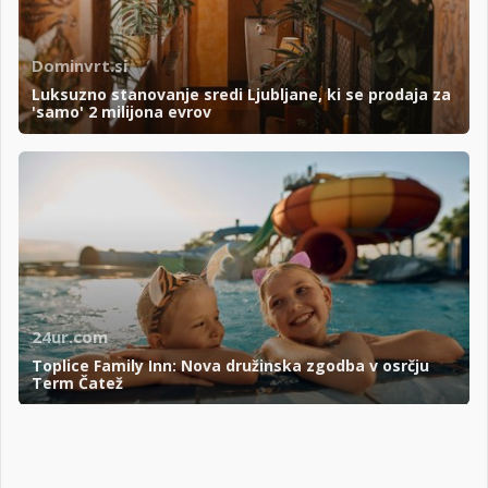
Dominvrt.si
Luksuzno stanovanje sredi Ljubljane, ki se prodaja za
'samo' 2 milijona evrov
24ur.com
Toplice Family Inn: Nova družinska zgodba v osrčju
Term Čatež