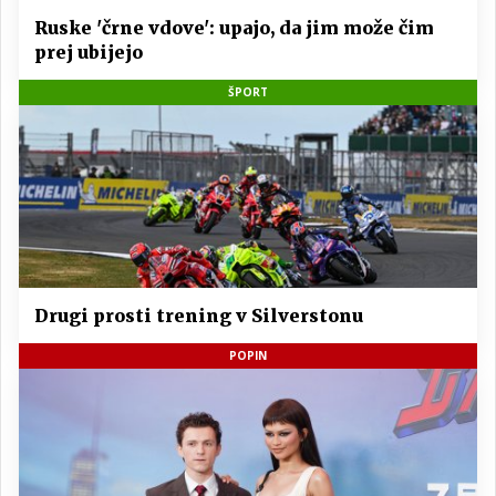
Ruske 'črne vdove': upajo, da jim može čim
prej ubijejo
ŠPORT
Drugi prosti trening v Silverstonu
POPIN