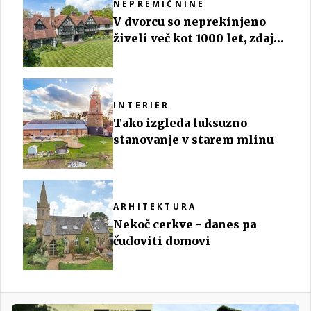
NEPREMIČNINE
V dvorcu so neprekinjeno
živeli več kot 1000 let, zdaj
ga prodajajo
INTERIER
Tako izgleda luksuzno
stanovanje v starem mlinu
ARHITEKTURA
Nekoč cerkve - danes pa
čudoviti domovi