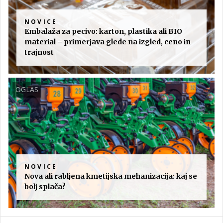
NOVICE
Embalaža za pecivo: karton, plastika ali BIO
material – primerjava glede na izgled, ceno in
trajnost
OGLAS
NOVICE
Nova ali rabljena kmetijska mehanizacija: kaj se
bolj splača?