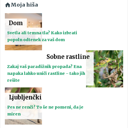
Moja hiša
Dom
Svetla ali temna tla? Kako izbrati
popoln odtenek za vaš dom
Sobne rastline
Zakaj vaš paradižnik propada? Ena
napaka lahko uniči rastline – tako jih
rešite
Ljubljenčki
Pes ne renči? To še ne pomeni, da je
miren