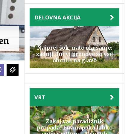
DELOVNA AKCIJA
zen
Najprej šok, nato olajšanje:
zadnji dnevi prenove so vse
obrnili na glavo
VRT
Zakaj vaš paradižnik
propada? Ena napaka lahko
uniči rastline – tako jih