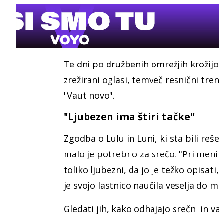
Te dni po družbenih omrežjih krožijo 
zrežirani oglasi, temveč resnični tre
"Vautinovo".
"Ljubezen ima štiri tačke"
Zgodba o Lulu in Luni, ki sta bili reš
malo je potrebno za srečo. "Pri meni s
toliko ljubezni, da jo je težko opisati
je svojo lastnico naučila veselja do m
Gledati jih, kako odhajajo srečni in 