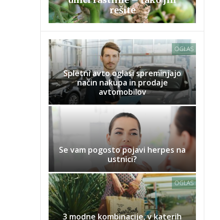
rešite
OGLAS
Spletni avto oglasi spreminjajo
način nakupa in prodaje
avtomobilov
Se vam pogosto pojavi herpes na
ustnici?
OGLAS
3 modne kombinacije, v katerih