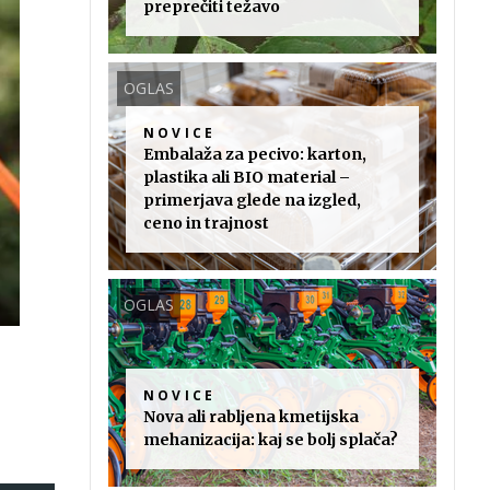
preprečiti težavo
OGLAS
NOVICE
Embalaža za pecivo: karton,
plastika ali BIO material –
primerjava glede na izgled,
ceno in trajnost
OGLAS
NOVICE
Nova ali rabljena kmetijska
mehanizacija: kaj se bolj splača?