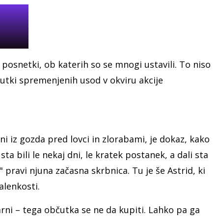
posnetki, ob katerih so se mnogi ustavili. To niso
nutki spremenjenih usod v okviru akcije
eni iz gozda pred lovci in zlorabami, je dokaz, kako
ta bili le nekaj dni, le kratek postanek, a dali sta
," pravi njuna začasna skrbnica. Tu je še Astrid, ki
alenkosti.
varni – tega občutka se ne da kupiti. Lahko pa ga