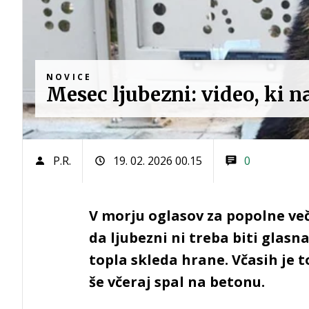
NOVICE
Mesec ljubezni: video, ki n
P.R.
19. 02. 2026 00.15
0
V morju oglasov za popolne ve
da ljubezni ni treba biti glasna,
topla skleda hrane. Včasih je t
še včeraj spal na betonu.