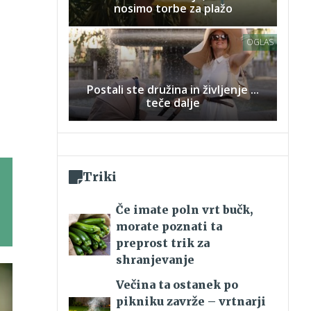
nosimo torbe za plažo
OGLAS
Postali ste družina in življenje ...
teče dalje
Triki
Če imate poln vrt bučk,
morate poznati ta
preprost trik za
shranjevanje
Večina ta ostanek po
pikniku zavrže – vrtnarji