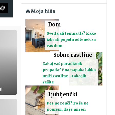
Moja hiša
Dom
Svetla ali temna tla? Kako
izbrati popoln odtenek za
vaš dom
Sobne rastline
Zakaj vaš paradižnik
propada? Ena napaka lahko
uniči rastline – tako jih
rešite
s!
Ljubljenčki
Pes ne renči? To še ne
pomeni, da je miren