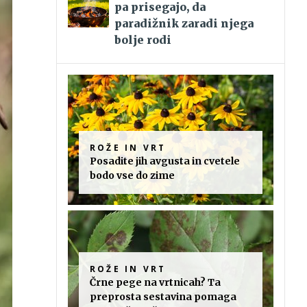
pa prisegajo, da
paradižnik zaradi njega
bolje rodi
ROŽE IN VRT
Posadite jih avgusta in cvetele
bodo vse do zime
ROŽE IN VRT
Črne pege na vrtnicah? Ta
preprosta sestavina pomaga