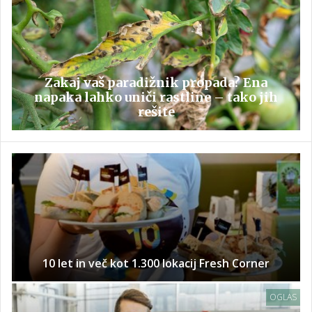
Zakaj vaš paradižnik propada? Ena
napaka lahko uniči rastline – tako jih
rešite
10 let in več kot 1.300 lokacij Fresh Corner
OGLAS