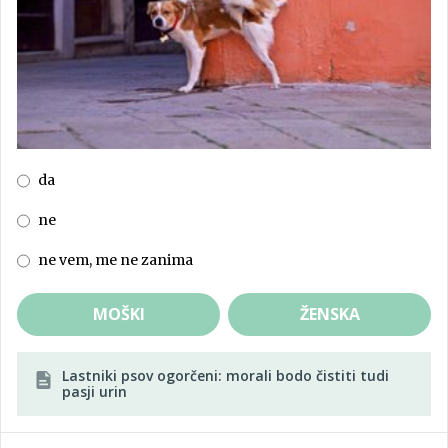
da
ne
ne vem, me ne zanima
MOŠKI
ŽENSKA
Lastniki psov ogorčeni: morali bodo čistiti tudi
pasji urin