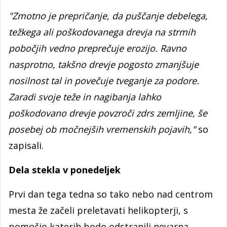
"Zmotno je prepričanje, da puščanje debelega,
težkega ali poškodovanega drevja na strmih
pobočjih vedno preprečuje erozijo. Ravno
nasprotno, takšno drevje pogosto zmanjšuje
nosilnost tal in povečuje tveganje za podore.
Zaradi svoje teže in nagibanja lahko
poškodovano drevje povzroči zdrs zemljine, še
posebej ob močnejših vremenskih pojavih,"
so
zapisali.
Dela stekla v ponedeljek
Prvi dan tega tedna so tako nebo nad centrom
mesta že začeli preletavati helikopterji, s
pomočjo katerih bodo odstranili nevarna