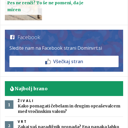
Pes ne renči? To še ne pomeni, da je
miren
Facebook
Sledite nam na Facebook strani Dominvrt.si
Všečkaj stran
Najbolj brano
ŽIVALI
Kako pomagati čebelam in drugim opraševalcem
med vročinskim valom?
VRT
Zakaj vaš paradižnik propada? Ena napaka lahko