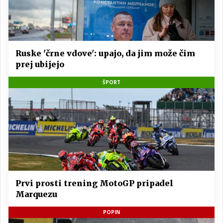
Ruske 'črne vdove': upajo, da jim može čim
prej ubijejo
ŠPORT
Prvi prosti trening MotoGP pripadel
Marquezu
POPIN