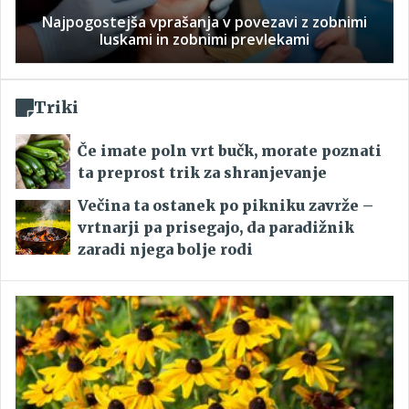
Najpogostejša vprašanja v povezavi z zobnimi
luskami in zobnimi prevlekami
Triki
Če imate poln vrt bučk, morate poznati
ta preprost trik za shranjevanje
Večina ta ostanek po pikniku zavrže –
vrtnarji pa prisegajo, da paradižnik
zaradi njega bolje rodi