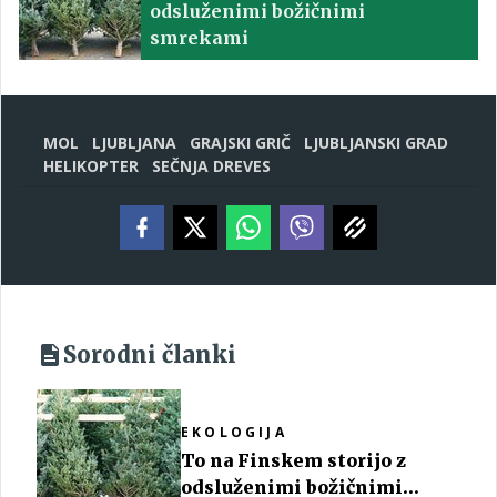
odsluženimi božičnimi
smrekami
MOL
LJUBLJANA
GRAJSKI GRIČ
LJUBLJANSKI GRAD
HELIKOPTER
SEČNJA DREVES
Sorodni članki
EKOLOGIJA
To na Finskem storijo z
odsluženimi božičnimi