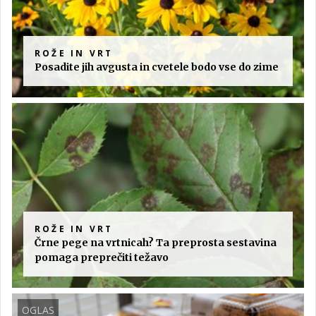
ROŽE IN VRT
Posadite jih avgusta in cvetele bodo vse do zime
ROŽE IN VRT
Črne pege na vrtnicah? Ta preprosta sestavina
pomaga preprečiti težavo
OGLAS