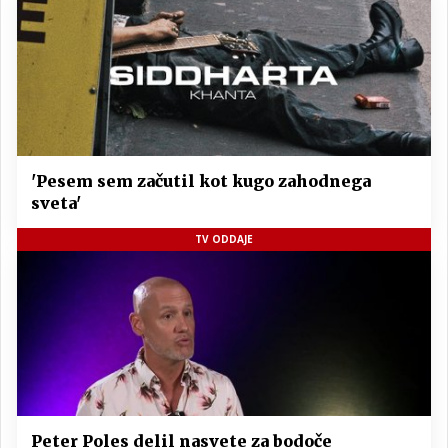
'Pesem sem začutil kot kugo zahodnega
sveta'
TV ODDAJE
Peter Poles delil nasvete za bodoče