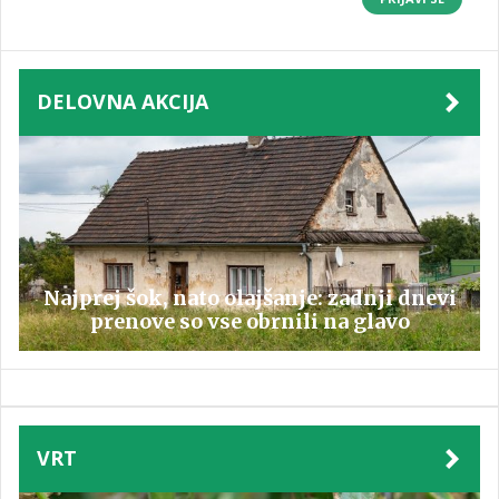
DELOVNA AKCIJA
Najprej šok, nato olajšanje: zadnji dnevi
prenove so vse obrnili na glavo
VRT