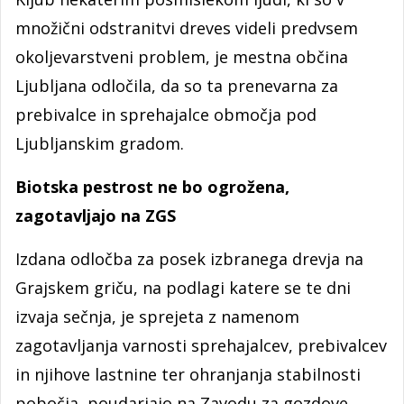
množični odstranitvi dreves videli predvsem
okoljevarstveni problem, je mestna občina
Ljubljana odločila, da so ta prenevarna za
prebivalce in sprehajalce območja pod
Ljubljanskim gradom.
Biotska pestrost ne bo ogrožena,
zagotavljajo na ZGS
Izdana odločba za posek izbranega drevja na
Grajskem griču, na podlagi katere se te dni
izvaja sečnja, je sprejeta z namenom
zagotavljanja varnosti sprehajalcev, prebivalcev
in njihove lastnine ter ohranjanja stabilnosti
pobočja, poudarjajo na Zavodu za gozdove.