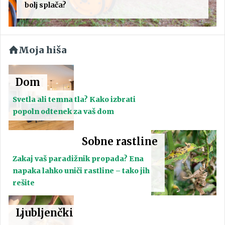
bolj splača?
Moja hiša
Dom
Svetla ali temna tla? Kako izbrati
popoln odtenek za vaš dom
Sobne rastline
Zakaj vaš paradižnik propada? Ena
napaka lahko uniči rastline – tako jih
rešite
Ljubljenčki