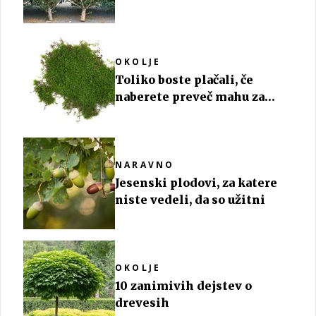
smrekami
OKOLJE
Toliko boste plačali, če
naberete preveč mahu za
jaslice
NARAVNO
Jesenski plodovi, za katere
niste vedeli, da so užitni
OKOLJE
10 zanimivih dejstev o
drevesih