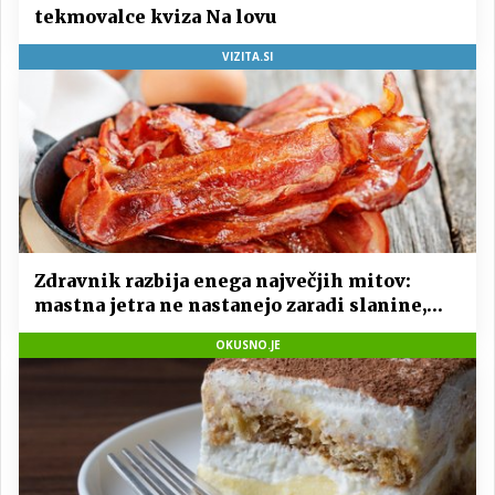
tekmovalce kviza Na lovu
VIZITA.SI
Zdravnik razbija enega največjih mitov:
mastna jetra ne nastanejo zaradi slanine,
temveč zaradi živila, ki ga imamo vsi radi
OKUSNO.JE