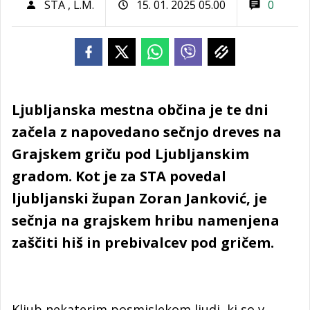
STA
,
L.M.
15. 01. 2025 05.00
0
Ljubljanska mestna občina je te dni
začela z napovedano sečnjo dreves na
Grajskem griču pod Ljubljanskim
gradom. Kot je za STA povedal
ljubljanski župan Zoran Janković, je
sečnja na grajskem hribu namenjena
zaščiti hiš in prebivalcev pod gričem.
Kljub nekaterim posmislekom ljudi, ki so v