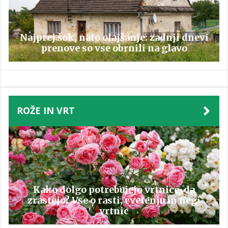
Najprej šok, nato olajšanje: zadnji dnevi
prenove so vse obrnili na glavo
ROŽE IN VRT
Kako dolgo potrebujejo vrtnice, da
zrastejo? Vse o rasti, cvetenju in negi
vrtnic