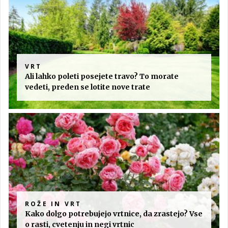
VRT
Ali lahko poleti posejete travo? To morate
vedeti, preden se lotite nove trate
ROŽE IN VRT
Kako dolgo potrebujejo vrtnice, da zrastejo? Vse
o rasti, cvetenju in negi vrtnic