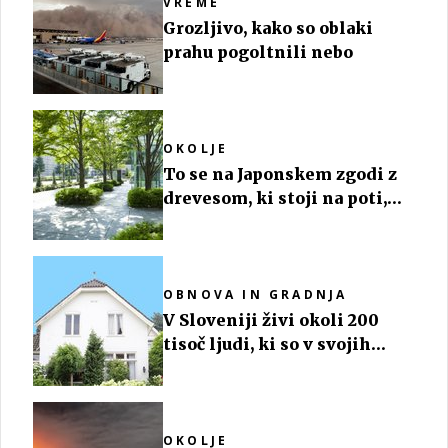
VREME
Grozljivo, kako so oblaki
prahu pogoltnili nebo
OKOLJE
To se na Japonskem zgodi z
drevesom, ki stoji na poti,
kjer želijo zgraditi cesto
OBNOVA IN GRADNJA
V Sloveniji živi okoli 200
tisoč ljudi, ki so v svojih
domovih ogroženi
OKOLJE