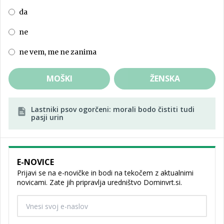
da
ne
ne vem, me ne zanima
MOŠKI
ŽENSKA
Lastniki psov ogorčeni: morali bodo čistiti tudi
pasji urin
E-NOVICE
Prijavi se na e-novičke in bodi na tekočem z aktualnimi
novicami. Zate jih pripravlja uredništvo Dominvrt.si.