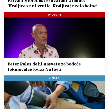
Parvani Violet ostro o Ariani Grande:
'Kraljica se ni vrnila. Kraljica je zelo bolna'
TV ODDAJE
Peter Poles delil nasvete za bodoče
tekmovalce kviza Na lovu
VIZITA.SI