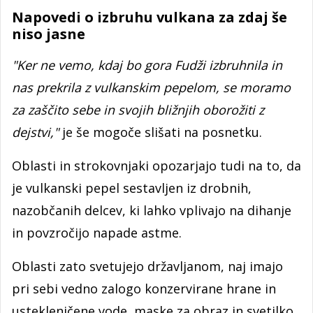
Napovedi o izbruhu vulkana za zdaj še
niso jasne
"Ker ne vemo, kdaj bo gora Fudži izbruhnila in
nas prekrila z vulkanskim pepelom, se moramo
za zaščito sebe in svojih bližnjih oborožiti z
dejstvi,"
je še mogoče slišati na posnetku.
Oblasti in strokovnjaki opozarjajo tudi na to, da
je vulkanski pepel sestavljen iz drobnih,
nazobčanih delcev, ki lahko vplivajo na dihanje
in povzročijo napade astme.
Oblasti zato svetujejo državljanom, naj imajo
pri sebi vedno zalogo konzervirane hrane in
ustekleničene vode, maske za obraz in svetilko.