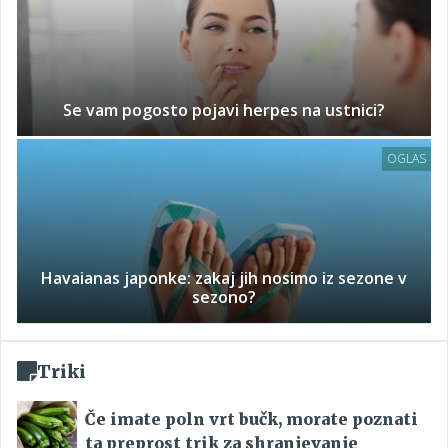
Se vam pogosto pojavi herpes na ustnici?
OGLAS
Havaianas japonke: zakaj jih nosimo iz sezone v
sezono?
Triki
Če imate poln vrt bučk, morate poznati
ta preprost trik za shranjevanje