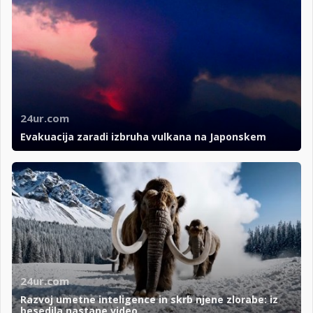
24ur.com
Evakuacija zaradi izbruha vulkana na Japonskem
24ur.com
Razvoj umetne inteligence in skrb njene zlorabe: iz
besedila nastane video