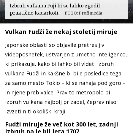
Izbruh vulkana Fuji bi se lahko zgodil
praktično kadarkoli.
FOTO: Profimedia
Vulkan Fudži že nekaj stoletij miruje
Japonske oblasti so objavile pretresljiv
videoposnetek, ustvarjen z umetno inteligenco,
ki prikazuje, kako bi lahko bil videti izbruh
vulkana Fudži in kakšne bi bile posledice tega
za samo mesto Tokio – ki se nahaja pod goro –
in njene prebivalce. Prav to metropolo bi
izbruh vulkana najbolj prizadel, čeprav niso
izvzeti niti okoliški kraji.
Fudži miruje že več kot 300 let, zadnji
izbruh pa je bil leta 1707