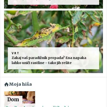
VRT
Zakaj vaš paradižnik propada? Ena napaka
lahko uniči rastline – tako jih rešite
Moja hiša
Dom