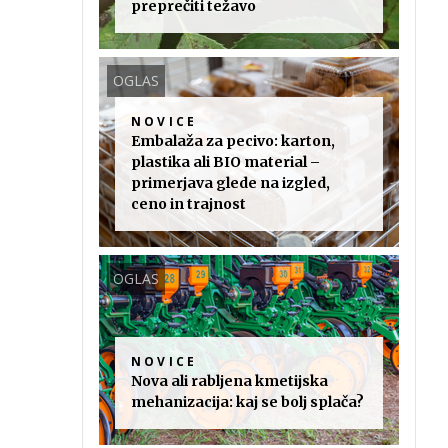
preprečiti težavo
OGLAS
NOVICE
Embalaža za pecivo: karton,
plastika ali BIO material –
primerjava glede na izgled,
ceno in trajnost
OGLAS
NOVICE
Nova ali rabljena kmetijska
mehanizacija: kaj se bolj splača?