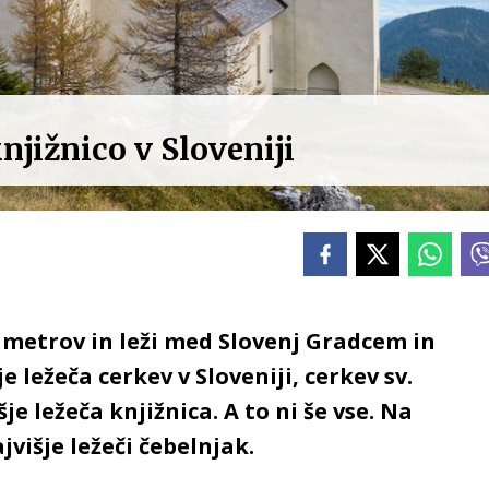
njižnico v Sloveniji
99 metrov in leži med Slovenj Gradcem in
 ležeča cerkev v Sloveniji, cerkev sv.
e ležeča knjižnica. A to ni še vse. Na
ajvišje ležeči čebelnjak.