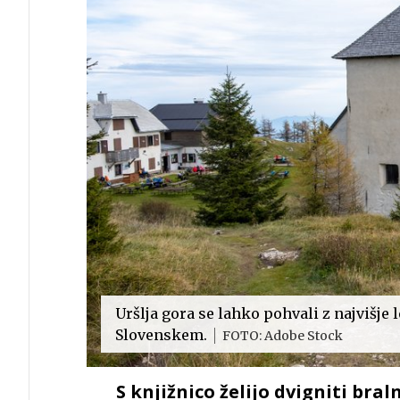
Uršlja gora se lahko pohvali z najvišje 
Slovenskem.
FOTO: Adobe Stock
S knjižnico želijo dvigniti bral