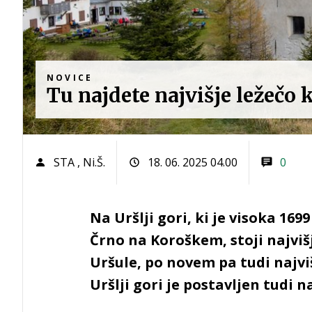
NOVICE
Tu najdete najvišje ležečo k
STA
,
Ni.Š.
18. 06. 2025 04.00
0
Na Uršlji gori, ki je visoka 16
Črno na Koroškem, stoji najvišje
Uršule, po novem pa tudi najvišj
Uršlji gori je postavljen tudi n