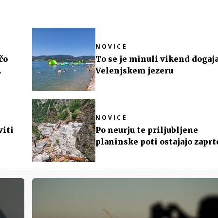
NOVICE
čo
To se je minuli vikend dogaja
Velenjskem jezeru
NOVICE
viti
Po neurju te priljubljene
planinske poti ostajajo zaprt