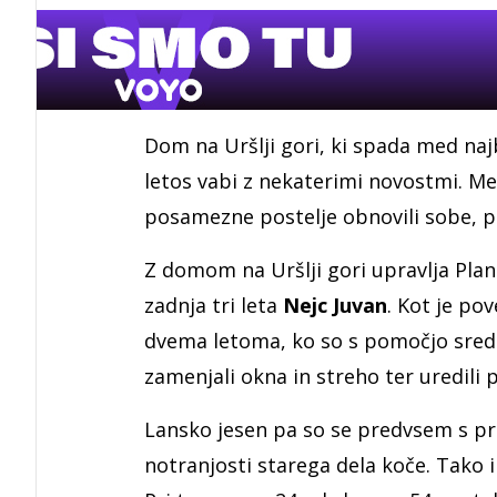
Dom na Uršlji gori, ki spada med na
letos vabi z nekaterimi novostmi. M
posamezne postelje obnovili sobe, p
Z domom na Uršlji gori upravlja Pla
zadnja tri leta
Nejc Juvan
. Kot je po
dvema letoma, ko so s pomočjo sreds
zamenjali okna in streho ter uredili 
Lansko jesen pa so se predvsem s pr
notranjosti starega dela koče. Tako 