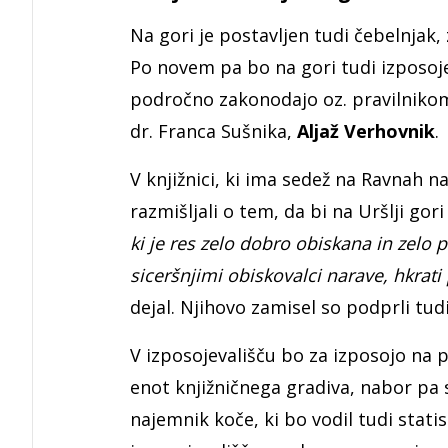
Na gori je postavljen tudi čebelnjak, z
Po novem pa bo na gori tudi izposojev
področno zakonodajo oz. pravilnikom,
dr. Franca Sušnika,
Aljaž Verhovnik
.
V knjižnici, ki ima sedež na Ravnah 
razmišljali o tem, da bi na Uršlji gori
ki je res zelo dobro obiskana in zelo 
siceršnjimi obiskovalci narave, hkrat
dejal. Njihovo zamisel so podprli tud
V izposojevališču bo za izposojo na
enot knjižničnega gradiva, nabor pa 
najemnik koče, ki bo vodil tudi statis