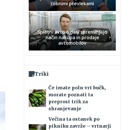
zobnimi prevlekami
OGLAS
Spletni avto oglasi spreminjajo
način nakupa in prodaje
avtomobilov
Triki
Če imate poln vrt bučk,
morate poznati ta
preprost trik za
shranjevanje
Večina ta ostanek po
pikniku zavrže – vrtnarji