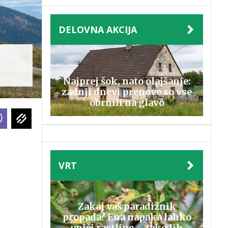
DELOVNA AKCIJA
Najprej šok, nato olajšanje:
zadnji dnevi prenove so vse
obrnili na glavo
VRT
Zakaj vaš paradižnik
propada? Ena napaka lahko
uniči rastline – tako jih