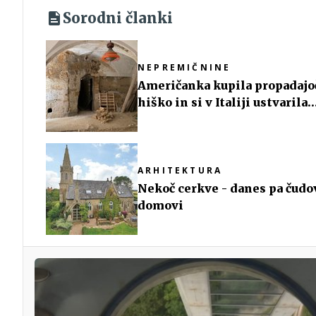
Sorodni članki
NEPREMIČNINE
Američanka kupila propadajo
hiško in si v Italiji ustvarila
počitniški raj
ARHITEKTURA
Nekoč cerkve - danes pa čudo
domovi