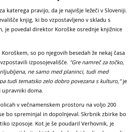
a katerega pravijo, da je najvišje ležeči v Sloveniji.
ališče knjig, ki bo vzpostavljeno v skladu s
 je povedal direktor Koroške osrednje knjižnice
na Koroškem, so po njegovih besedah že nekaj časa
 vzpostavili izposojevališče.
"Gre namreč za točko,
priljubljena, ne samo med planinci, tudi med
i pa tudi tematsko zelo dobro povezana s kulturo,"
je
i upravniki doma.
 policah v večnamenskem prostoru na voljo 200
se bo spreminjal in dopolnjeval. Skrbnik zbirke bo
tiko izposoje. Kot je še poudaril Verhovnik, je