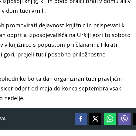
posoji knjig, ki jih bodo bralci brali v domu ali v
 v dom tudi vrnili.
h promovirati dejavnost knjižnic in prispevati k
dan odprtja izposojevališča na Uršlji gori to soboto
 v knjižnico s popustom pri članarini. Hkrati
lji gori, prejeli tudi posebno priložnostno
 pohodnike bo ta dan organiziran tudi pravljični
e sicer odprt od maja do konca septembra vsak
o nedelje.
VA