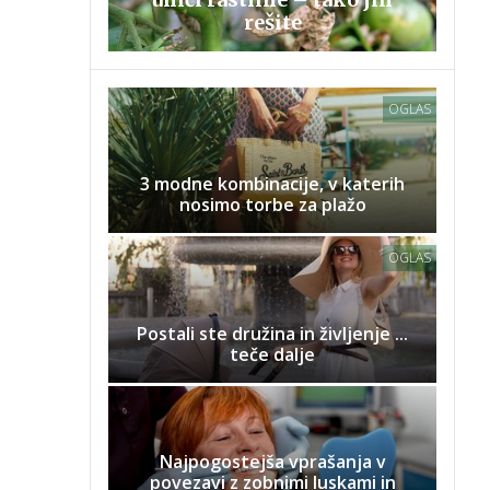
rešite
OGLAS
3 modne kombinacije, v katerih
nosimo torbe za plažo
OGLAS
Postali ste družina in življenje ...
teče dalje
Najpogostejša vprašanja v
povezavi z zobnimi luskami in