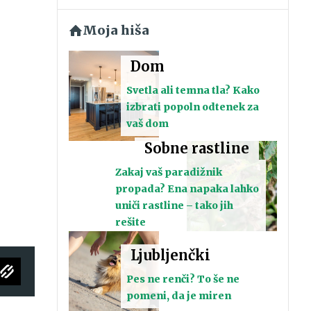
Moja hiša
Dom
Svetla ali temna tla? Kako
izbrati popoln odtenek za
vaš dom
Sobne rastline
Zakaj vaš paradižnik
propada? Ena napaka lahko
uniči rastline – tako jih
rešite
Ljubljenčki
Pes ne renči? To še ne
pomeni, da je miren