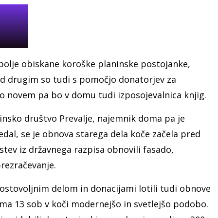
jbolje obiskane koroške planinske postojanke,
ed drugim so tudi s pomočjo donatorjev za
o novem pa bo v domu tudi izposojevalnica knjig.
ninsko društvo Prevalje, najemnik doma pa je
vedal, se je obnova starega dela koče začela pred
tev iz državnega razpisa obnovili fasado,
prezračevanje.
ostovoljnim delom in donacijami lotili tudi obnove
ima 13 sob v koči modernejšo in svetlejšo podobo.