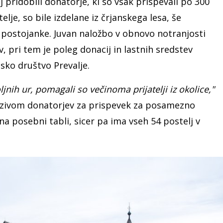
 pridobili donatorje, ki so vsak prispevali po 300
lje, so bile izdelane iz črjanskega lesa, še
e postojanke. Juvan naložbo v obnovo notranjosti
, pri tem je poleg donacij in lastnih sredstev
sko društvo Prevalje.
jnih ur, pomagali so večinoma prijatelji iz okolice,"
odzivom donatorjev za prispevek za posamezno
 na posebni tabli, sicer pa ima vseh 54 postelj v