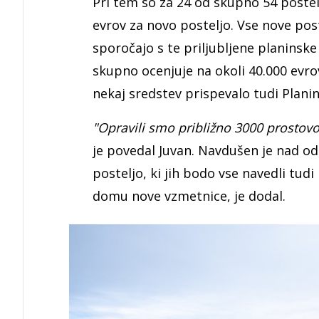
Pri tem so za 24 od skupno 54 postelj
evrov za novo posteljo. Vse nove poste
sporočajo s te priljubljene planinsk
skupno ocenjuje na okoli 40.000 evrov
nekaj sredstev prispevalo tudi Planin
"Opravili smo približno 3000 prostovol
je povedal Juvan. Navdušen je nad 
posteljo, ki jih bodo vse navedli tudi
domu nove vzmetnice, je dodal.