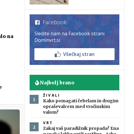
Facebook
Sledite nam na Facebook strani
lo na
Dominvrt.si
Všečkaj stran
Najbolj brano
e
ŽIVALI
Kako pomagati čebelam in drugim
opraševalcem med vročinskim
valom?
VRT
Zakaj vaš paradižnik propada? Ena