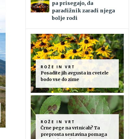
pa prisegajo, da
paradižnik zaradi njega
bolje rodi
ROŽE IN VRT
Posadite jih avgusta in cvetele
bodo vse do zime
ROŽE IN VRT
Črne pege na vrtnicah? Ta
preprosta sestavina pomaga