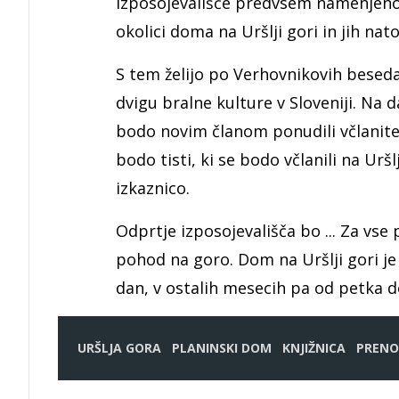
izposojevališče predvsem namenjeno iz
okolici doma na Uršlji gori in jih nato
S tem želijo po Verhovnikovih beseda
dvigu bralne kulture v Sloveniji. Na 
bodo novim članom ponudili včlanitev
bodo tisti, ki se bodo včlanili na Urš
izkaznico.
Odprtje izposojevališča bo ... Za vse
pohod na goro. Dom na Uršlji gori j
dan, v ostalih mesecih pa od petka d
URŠLJA GORA
PLANINSKI DOM
KNJIŽNICA
PRENO