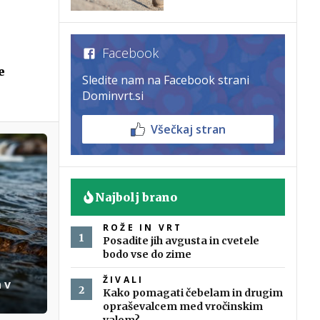
Facebook
e
Sledite nam na Facebook strani
Dominvrt.si
Všečkaj stran
Najbolj brano
ROŽE IN VRT
Posadite jih avgusta in cvetele
bodo vse do zime
ŽIVALI
 v
Kako pomagati čebelam in drugim
opraševalcem med vročinskim