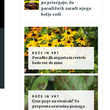
pa prisegajo, da
paradižnik zaradi njega
bolje rodi
ROŽE IN VRT
Posadite jih avgusta in cvetele
bodo vse do zime
ROŽE IN VRT
Črne pege na vrtnicah? Ta
preprosta sestavina pomaga