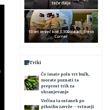
teče dalje
10 let in več kot 1.300 lokacij Fresh
Corner
Triki
Če imate poln vrt bučk,
morate poznati ta
preprost trik za
shranjevanje
Večina ta ostanek po
pikniku zavrže – vrtnarji