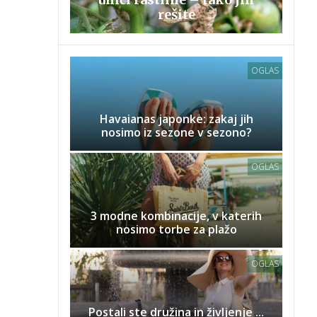
rešite
OGLAS
Havaianas japonke: zakaj jih
nosimo iz sezone v sezono?
OGLAS
3 modne kombinacije, v katerih
nosimo torbe za plažo
OGLAS
Postali ste družina in življenje ...