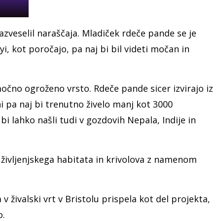
razveselil naraščaja. Mladiček rdeče pande se je
i, kot poročajo, pa naj bi bil videti močan in
 močno ogroženo vrsto. Rdeče pande sicer izvirajo iz
ni pa naj bi trenutno živelo manj kot 3000
i lahko našli tudi v gozdovih Nepala, Indije in
življenjskega habitata in krivolova z namenom
 živalski vrt v Bristolu prispela kot del projekta,
o.