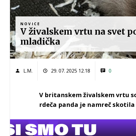
NOVICE
V živalskem vrtu na svet p
mladička
L.M.
29. 07. 2025 12.18
0
V britanskem živalskem vrtu so
rdeča panda je namreč skotila