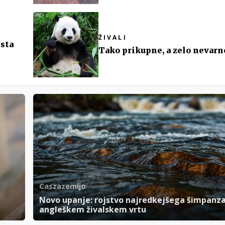
ŽIVALI
sta
Tako prikupne, a zelo nevarn
Caszazemljo
Novo upanje: rojstvo najredkejšega šimpanza
angleškem živalskem vrtu