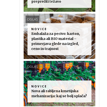
preprečiti težavo
OGLAS
NOVICE
Embalaža za pecivo: karton,
plastika ali BIO material –
primerjava glede na izgled,
ceno in trajnost
OGLAS
NOVICE
Nova ali rabljena kmetijska
mehanizacija: kaj se bolj splača?