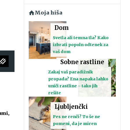
Moja hiša
Dom
Svetla ali temna tla? Kako
izbrati popoln odtenek za
vaš dom
Sobne rastline
Zakaj vaš paradižnik
propada? Ena napaka lahko
uniči rastline – tako jih
rešite
Ljubljenčki
ami,
Pes ne renči? To še ne
pomeni, da je miren