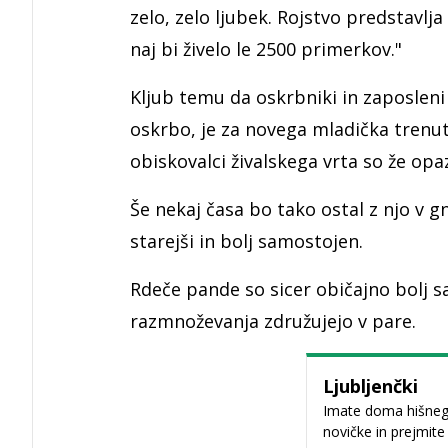
zelo, zelo ljubek. Rojstvo predstavlja
naj bi živelo le 2500 primerkov."
Kljub temu da oskrbniki in zaposleni
oskrbo, je za novega mladička tren
obiskovalci živalskega vrta so že op
Še nekaj časa bo tako ostal z njo v g
starejši in bolj samostojen.
Rdeče pande so sicer običajno bolj 
razmnoževanja združujejo v pare.
Ljubljenčki
Imate doma hišnega 
novičke in prejmite