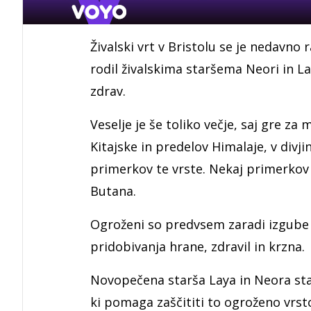
Živalski vrt v Bristolu se je nedavno 
rodil živalskima staršema Neori in Lay
zdrav.
Veselje je še toliko večje, saj gre za
Kitajske in predelov Himalaje, v divji
primerkov te vrste. Nekaj primerkov b
Butana.
Ogroženi so predvsem zaradi izgube 
pridobivanja hrane, zdravil in krzna.
Novopečena starša Laya in Neora sta v
ki pomaga zaščititi to ogroženo vrst