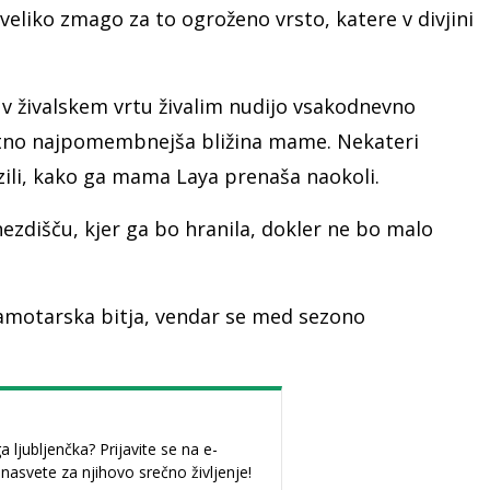
 veliko zmago za to ogroženo vrsto, katere v divjini
 v živalskem vrtu živalim nudijo vsakodnevno
utno najpomembnejša bližina mame. Nekateri
azili, kako ga mama Laya prenaša naokoli.
nezdišču, kjer ga bo hranila, dokler ne bo malo
samotarska bitja, vendar se med sezono
ljubljenčka? Prijavite se na e-
 nasvete za njihovo srečno življenje!