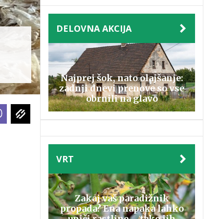
DELOVNA AKCIJA
Najprej šok, nato olajšanje:
zadnji dnevi prenove so vse
obrnili na glavo
VRT
Zakaj vaš paradižnik
propada? Ena napaka lahko
uniči rastline – tako jih