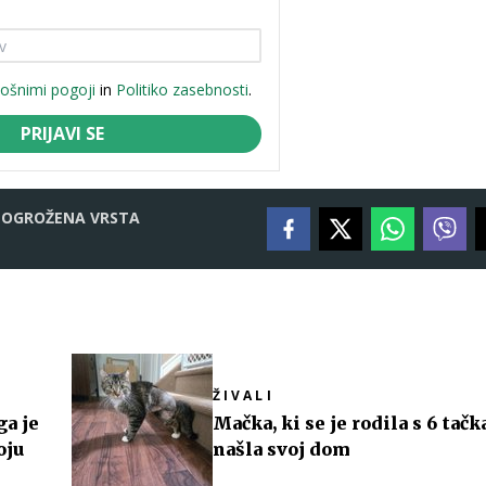
lošnimi pogoji
in
Politiko zasebnosti
.
PRIJAVI SE
OGROŽENA VRSTA
ŽIVALI
ga je
Mačka, ki se je rodila s 6 tačk
oju
našla svoj dom