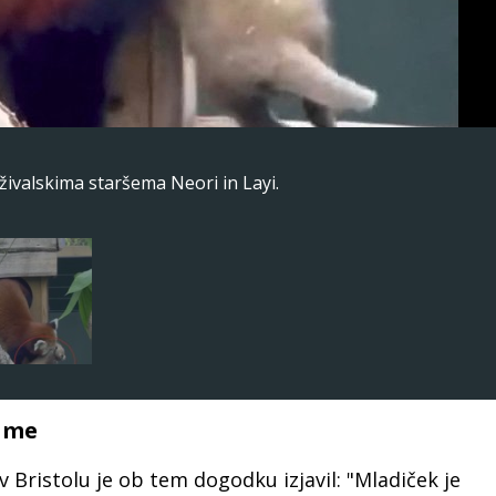
živalskima staršema Neori in Layi.
ame
v Bristolu je ob tem dogodku izjavil: "Mladiček je