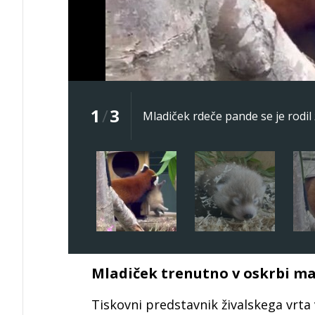
1
/
3
Mladiček rdeče pande se je rodil 
Mladiček trenutno v oskrbi m
Tiskovni predstavnik živalskega vrta 