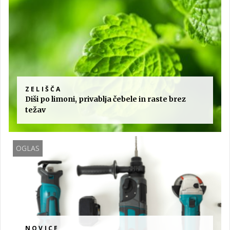
ZELIŠČA
Diši po limoni, privablja čebele in raste brez
težav
OGLAS
NOVICE