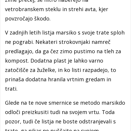
vetrobranskem steklu in strehi avta, kjer
povzročajo škodo.
V zadnjih letih listja marsiko s svoje trate sploh
ne pograbi. Nekateri strokovnjaki namreč
predlagajo, da ga čez zimo pustimo na tleh za
kompost. Dodatna plast je lahko varno
zatočišče za žuželke, in ko listi razpadejo, to
prinaša dodatna hranila vrtnim gredam in
trati.
Glede na te nove smernice se metodo marsikdo
odloči preizkusiti tudi na svojem vrtu. Toda
pozor, tudi če listja ne boste odstranjevali s
trate, ga nikar ne puščajte na svojem