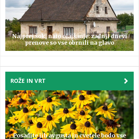
Najprej šok, nato olajšanje: zadnji dnevi
prenove so vse obrnili na glavo
ROŽE IN VRT
Posadite jih avgusta in cvetele bodo vse