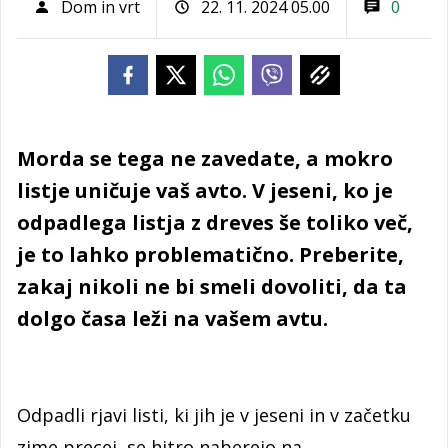
Dom in vrt
22. 11. 2024 05.00
0
Morda se tega ne zavedate, a mokro
listje uničuje vaš avto. V jeseni, ko je
odpadlega listja z dreves še toliko več,
je to lahko problematično. Preberite,
zakaj nikoli ne bi smeli dovoliti, da ta
dolgo časa leži na vašem avtu.
Odpadli rjavi listi, ki jih je v jeseni in v začetku
zime precej, se hitro naberejo na