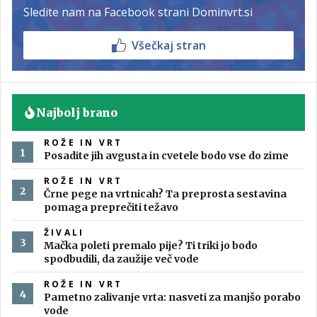
Sledite nam na Facebook strani Dominvrt.si
Všečkaj stran
Najbolj brano
ROŽE IN VRT
Posadite jih avgusta in cvetele bodo vse do zime
ROŽE IN VRT
Črne pege na vrtnicah? Ta preprosta sestavina
pomaga preprečiti težavo
ŽIVALI
Mačka poleti premalo pije? Ti triki jo bodo
spodbudili, da zaužije več vode
ROŽE IN VRT
Pametno zalivanje vrta: nasveti za manjšo porabo
vode