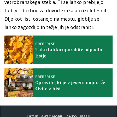
vetrobranskega stekla. Ti se lahko prebijejo
tudi v odprtine za dovod zraka ali okoli tesnil.
Dlje kot listi ostanejo na mestu, globlje se
lahko zagozdijo in težje jih je odstraniti.
PREBERI ŠE
Tako lahko uporabite odpadlo
listje
PREBERI ŠE
Opravilo, ki je v jeseni nujno, če
živite v hiši
LISTJE
AVTOMOBIL
AVTO
JESEN