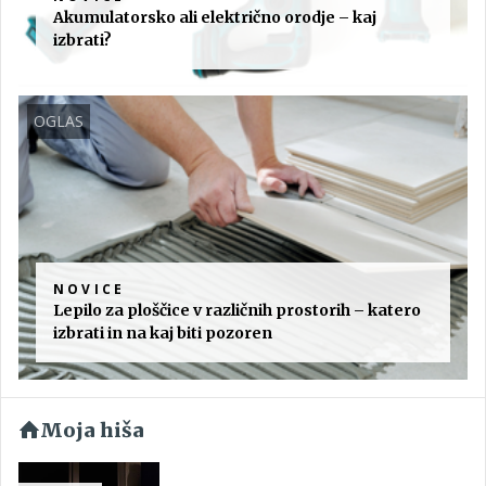
Akumulatorsko ali električno orodje – kaj
izbrati?
OGLAS
NOVICE
Lepilo za ploščice v različnih prostorih – katero
izbrati in na kaj biti pozoren
Moja hiša