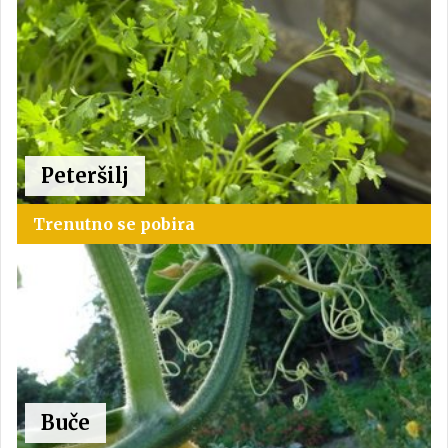
Peteršilj
Trenutno se pobira
Buče