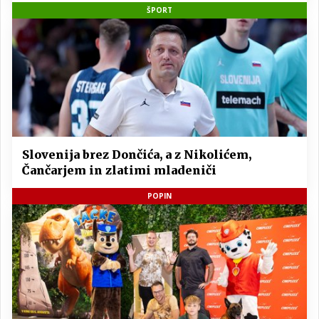
ŠPORT
Slovenija brez Dončića, a z Nikolićem,
Čančarjem in zlatimi mladeniči
POPIN