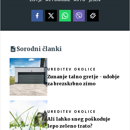
Sorodni članki
UREDITEV OKOLICE
Zunanje talno gretje - udobje
za brezskrbno zimo
UREDITEV OKOLICE
Ali lahko sneg poškoduje
lepo zeleno trato?