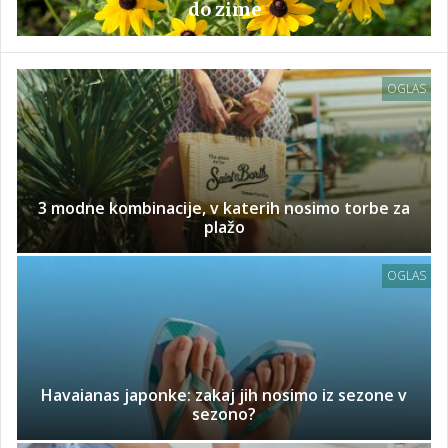
do zime
OGLAS
3 modne kombinacije, v katerih nosimo torbe za
plažo
OGLAS
Havaianas japonke: zakaj jih nosimo iz sezone v
sezono?