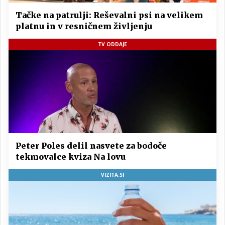
Tačke na patrulji: Reševalni psi na velikem
platnu in v resničnem življenju
TV ODDAJE
Peter Poles delil nasvete za bodoče
tekmovalce kviza Na lovu
VIZITA.SI