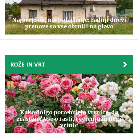
Najprej šok, nato olajšanje: zadnji dnevi
prenove so vse obrnili na glavo
ROŽE IN VRT
Kako dolgo potrebujejo vrtnice, da
zrastejo? Vse o rasti, cvetenju in negi
vrtnic