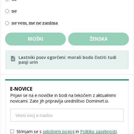
ne
ne vem, me ne zanima
MOŠKI
ŽENSKA
Lastniki psov ogorčeni: morali bodo čistiti tudi
pasji urin
E-NOVICE
Prijavi se na e-novičke in bodi na tekočem z aktualnimi
novicami. Zate jih pripravlja uredništvo Dominvrt.si.
Strinjam se s
splošnimi pogoji
in
Politiko zasebnosti
.