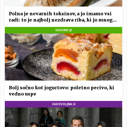
Polna je nevarnih toksinov, a jo imamo vsi
radi: to je najbolj nezdrava riba, ki jo mnogi
redno uživajo
OKUSNO.JE
Bolj sočno kot jogurtovo: poletno pecivo, ki
vedno uspe
ZADOVOLJNA.SI