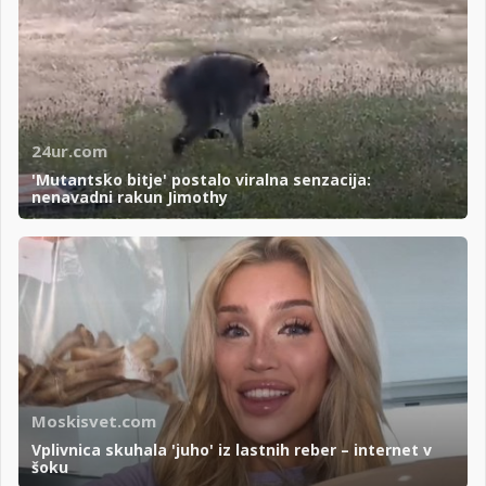
24ur.com
'Mutantsko bitje' postalo viralna senzacija:
nenavadni rakun Jimothy
Moskisvet.com
Vplivnica skuhala 'juho' iz lastnih reber – internet v
šoku