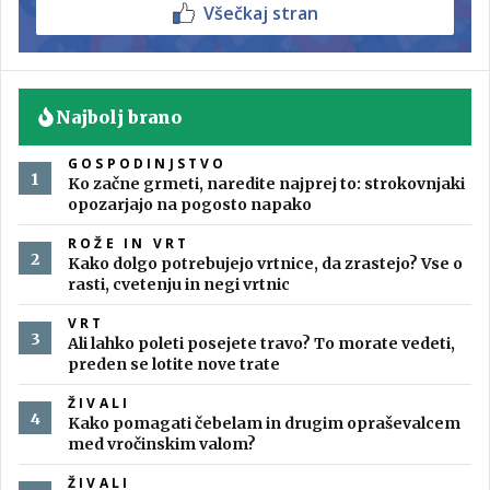
Všečkaj stran
Najbolj brano
GOSPODINJSTVO
Ko začne grmeti, naredite najprej to: strokovnjaki
opozarjajo na pogosto napako
ROŽE IN VRT
Kako dolgo potrebujejo vrtnice, da zrastejo? Vse o
rasti, cvetenju in negi vrtnic
VRT
Ali lahko poleti posejete travo? To morate vedeti,
preden se lotite nove trate
ŽIVALI
Kako pomagati čebelam in drugim opraševalcem
med vročinskim valom?
ŽIVALI