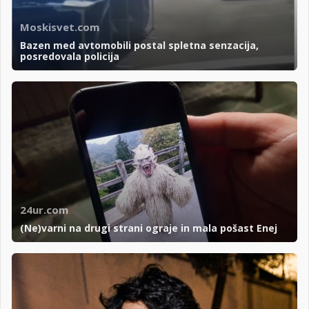
Moskisvet.com
Bazen med avtomobili postal spletna senzacija,
posredovala policija
24ur.com
(Ne)varni na drugi strani ograje in mala pošast Enej