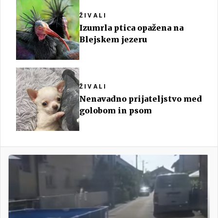
ŽIVALI
Izumrla ptica opažena na
Blejskem jezeru
ŽIVALI
Nenavadno prijateljstvo med
golobom in psom