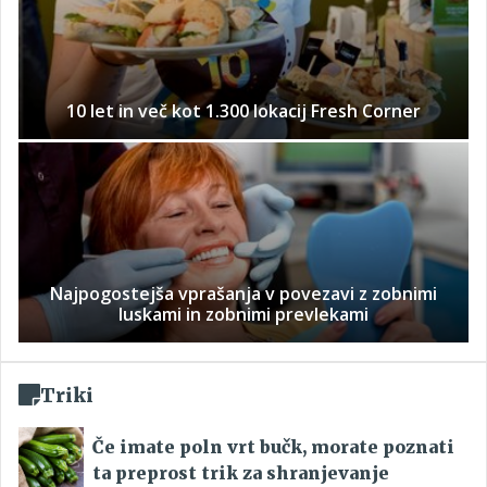
10 let in več kot 1.300 lokacij Fresh Corner
Najpogostejša vprašanja v povezavi z zobnimi
luskami in zobnimi prevlekami
Triki
Če imate poln vrt bučk, morate poznati
ta preprost trik za shranjevanje