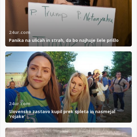
24ur.com
Panika na ulicah in strah, da bo najhuje šele prišlo
24ur.com
Slovensko zastavo kupil prek spleta in nasmejal
'rojake'