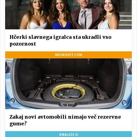
Hčerki slavnega igralca sta ukradli vso
pozornost
MOSKISVET.COM
Zakaj novi avtomobili nimajo več rezervne
gume?
BIBALEZE.SI