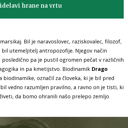
idelavi hrane na vrtu
 marsikaj. Bil je naravoslovec, raziskovalec, filozof,
e bil utemeljitelj antropozofije. Njegov način
n, posledično pa je pustil ogromen pečat v različnih
dagogika in pa kmetijstvo. Biodinamik
Drago
a biodinamike, označil za človeka, ki je bil pred
il vedno razumljen pravilno, a ravno on je tisti, ki
iveti, da bomo ohranili našo prelepo zemljo