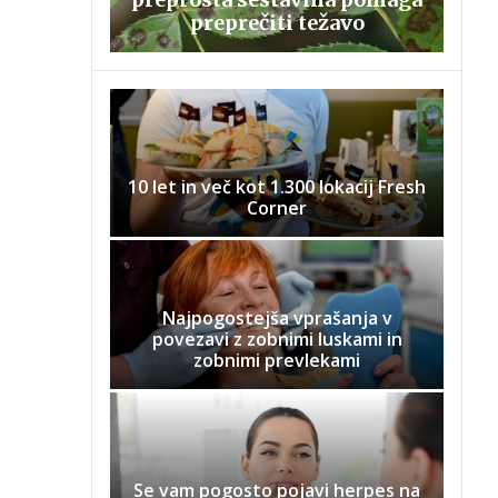
preprečiti težavo
10 let in več kot 1.300 lokacij Fresh
Corner
Najpogostejša vprašanja v
povezavi z zobnimi luskami in
zobnimi prevlekami
Se vam pogosto pojavi herpes na