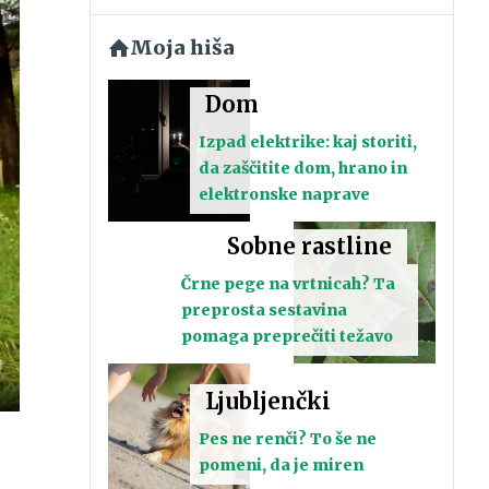
Moja hiša
Dom
Izpad elektrike: kaj storiti,
da zaščitite dom, hrano in
elektronske naprave
Sobne rastline
Črne pege na vrtnicah? Ta
preprosta sestavina
pomaga preprečiti težavo
Ljubljenčki
elozaslonski
ačin
Pes ne renči? To še ne
pomeni, da je miren