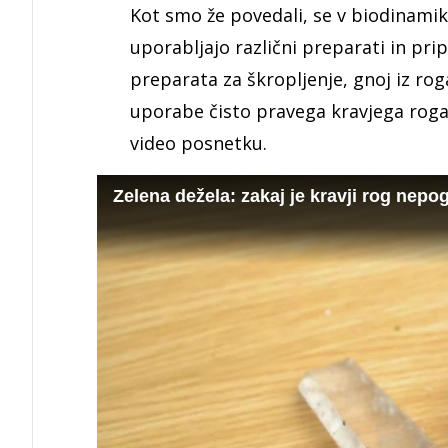
Kot smo že povedali, se v biodinamiki
uporabljajo različni preparati in pri
preparata za škropljenje, gnoj iz ro
uporabe čisto pravega kravjega roga
video posnetku.
Zelena dežela: zakaj je kravji rog nepog