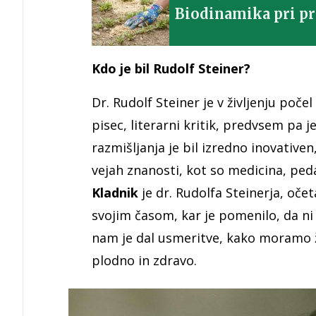
Biodinamika pri pr
Kdo je bil Rudolf Steiner?
Dr. Rudolf Steiner je v življenju počel
pisec, literarni kritik, predvsem pa j
razmišljanja je bil izredno inovative
vejah znanosti, kot so medicina, pe
Kladnik
je dr. Rudolfa Steinerja, očet
svojim časom, kar je pomenilo, da ni b
nam je dal usmeritve, kako moramo ž
plodno in zdravo.