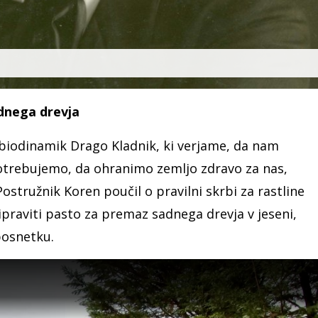
dnega drevja
di biodinamik Drago Kladnik, ki verjame, da nam
potrebujemo, da ohranimo zemljo zdravo za nas,
 Postružnik Koren poučil o pravilni skrbi za rastline
ipraviti pasto za premaz sadnega drevja v jeseni,
posnetku.