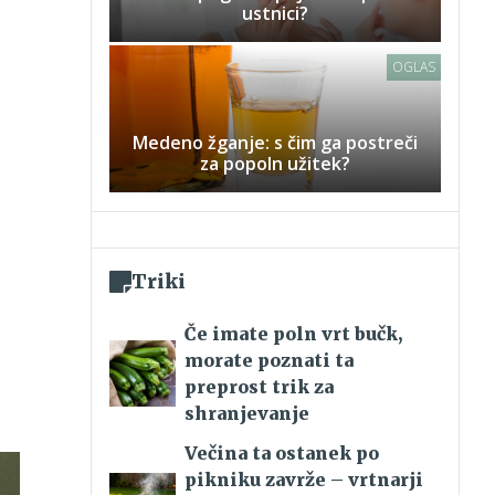
ustnici?
OGLAS
Medeno žganje: s čim ga postreči
za popoln užitek?
Triki
Če imate poln vrt bučk,
morate poznati ta
preprost trik za
shranjevanje
Večina ta ostanek po
pikniku zavrže – vrtnarji