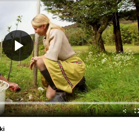
Predvajaj
C
n
ki