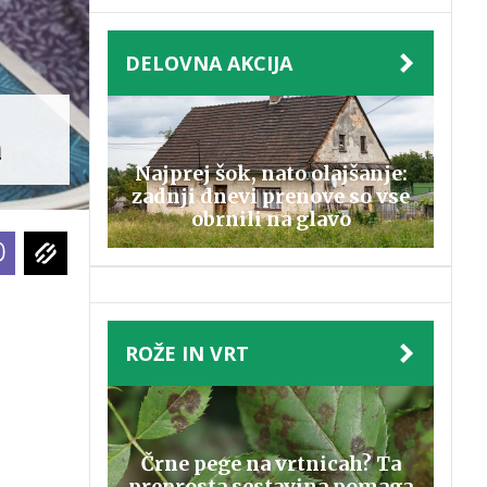
DELOVNA AKCIJA
a
Najprej šok, nato olajšanje:
zadnji dnevi prenove so vse
obrnili na glavo
ROŽE IN VRT
Črne pege na vrtnicah? Ta
preprosta sestavina pomaga