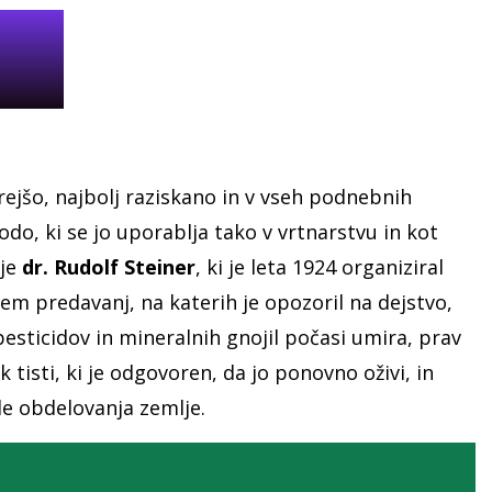
ejšo, najbolj raziskano in v vseh podnebnih
o, ki se jo uporablja tako v vrtnarstvu in kot
je
dr. Rudolf Steiner
, ki je leta 1924 organiziral
osem predavanj, na katerih je opozoril na dejstvo,
esticidov in mineralnih gnojil počasi umira, prav
k tisti, ki je odgovoren, da jo ponovno oživi, in
e obdelovanja zemlje.