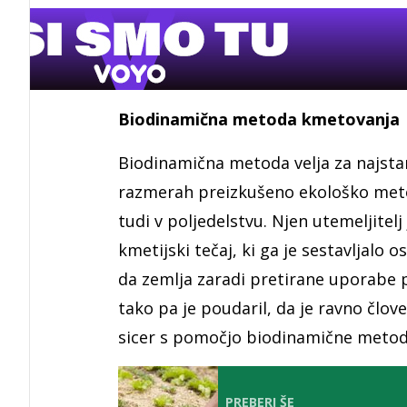
Biodinamična metoda kmetovanja
Biodinamična metoda velja za najstar
razmerah preizkušeno ekološko metod
tudi v poljedelstvu. Njen utemeljitelj 
kmetijski tečaj, ki ga je sestavljalo 
da zemlja zaradi pretirane uporabe p
tako pa je poudaril, da je ravno člove
sicer s pomočjo biodinamične metod
PREBERI ŠE