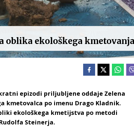
a oblika ekološkega kmetovanj
kratni epizodi priljubljene oddaje Zelena
ga kmetovalca po imenu Drago Kladnik.
 obliki ekološkega kmetijstva po metodi
udolfa Steinerja.