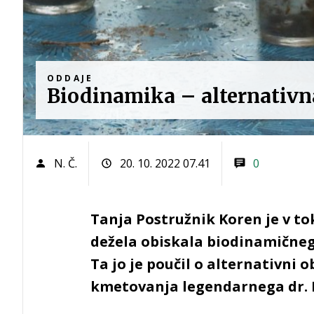
ODDAJE
Biodinamika – alternativn
N. Č.
20. 10. 2022 07.41
0
Tanja Postružnik Koren je v to
dežela obiskala biodinamične
Ta jo je poučil o alternativni
kmetovanja legendarnega dr. R