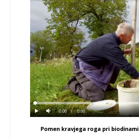
Loaded
:
0%
Current
0:00
/
Duration
0:00
Predvajaj
Tiho
Time
Pomen kravjega roga pri biodinami