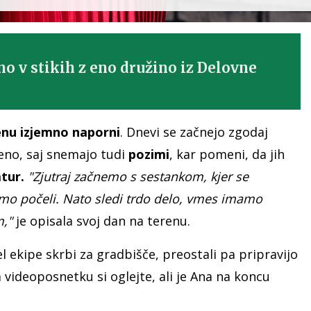
no v stikih z eno družino iz Delovne
enu izjemno naporni
. Dnevi se začnejo zgodaj
eno, saj snemajo tudi
pozimi
, kar pomeni, da jih
tur.
"Zjutraj začnemo s sestankom, kjer se
mo počeli. Nato sledi trdo delo, vmes imamo
m,"
je opisala svoj dan na terenu.
l ekipe skrbi za gradbišče, preostali pa pripravijo
videoposnetku si oglejte, ali je Ana na koncu