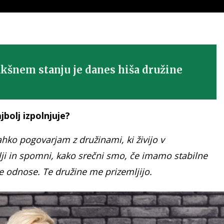
akšnem stanju je danes hiša družine
jbolj izpolnjuje?
ahko pogovarjam z družinami, ki živijo v
lji in spomni, kako srečni smo, če imamo stabilne
ke odnose. Te družine me prizemljijo.