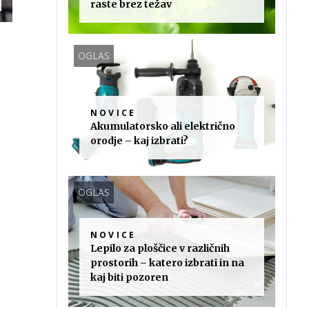
raste brez težav
OGLAS
NOVICE
Akumulatorsko ali električno
orodje – kaj izbrati?
OGLAS
NOVICE
Lepilo za ploščice v različnih
prostorih – katero izbrati in na
kaj biti pozoren