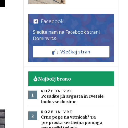
Facebook
Sledite nam na Facebook strani
Dominvrt.si
Všečkaj stran
Najbolj brano
ROŽE IN VRT
Posadite jih avgusta in cvetele
bodo vse do zime
ROŽE IN VRT
Črne pege na vrtnicah? Ta
preprosta sestavina pomaga