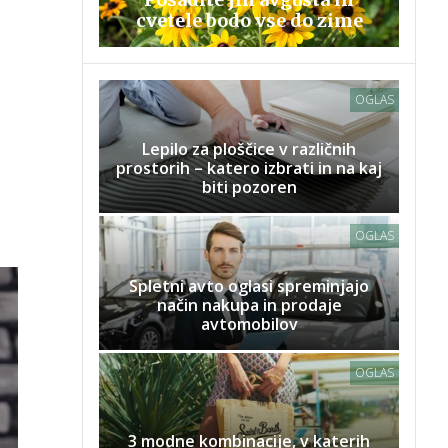
cvetele bodo vse do zime
OGLAS
Lepilo za ploščice v različnih
prostorih – katero izbrati in na kaj
biti pozoren
OGLAS
Spletni avto oglasi spreminjajo
način nakupa in prodaje
avtomobilov
OGLAS
3 modne kombinacije, v katerih