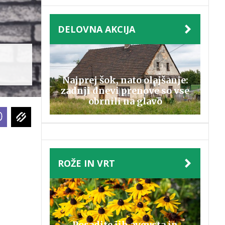
DELOVNA AKCIJA
Najprej šok, nato olajšanje:
zadnji dnevi prenove so vse
obrnili na glavo
ROŽE IN VRT
Posadite jih avgusta in