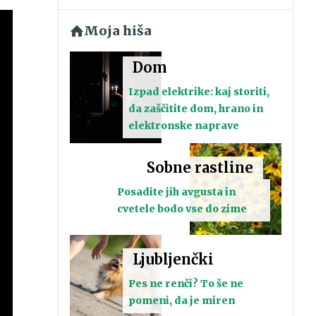
Moja hiša
Dom
Izpad elektrike: kaj storiti,
da zaščitite dom, hrano in
elektronske naprave
Sobne rastline
Posadite jih avgusta in
cvetele bodo vse do zime
Ljubljenčki
Pes ne renči? To še ne
pomeni, da je miren