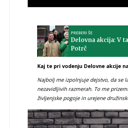
PREBERI ŠE
Delovna akcija: V t
Potrč
Kaj te pri vodenju Delovne akcije na
Najbolj me izpolnjuje dejstvo, da se l
nezavidljivih razmerah. To me prizem
življenjske pogoje in urejene družins