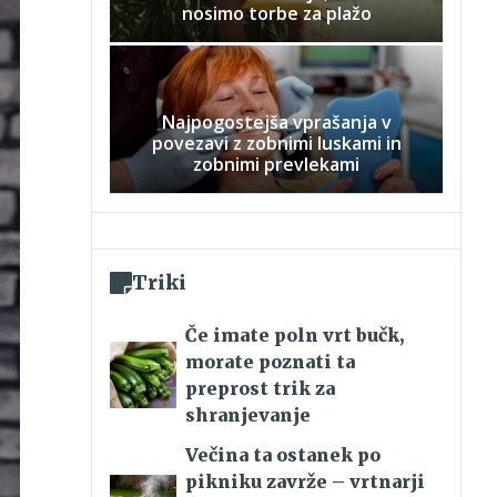
nosimo torbe za plažo
Najpogostejša vprašanja v
povezavi z zobnimi luskami in
zobnimi prevlekami
Triki
Če imate poln vrt bučk,
morate poznati ta
preprost trik za
shranjevanje
Večina ta ostanek po
pikniku zavrže – vrtnarji