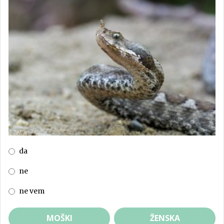
da
ne
ne vem
MOŠKI
ŽENSKA