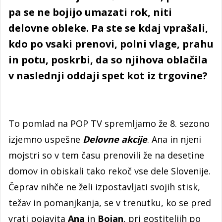
pa se ne bojijo umazati rok, niti
delovne obleke. Pa ste se kdaj vprašali,
kdo po vsaki prenovi, polni vlage, prahu
in potu, poskrbi, da so njihova oblačila
v naslednji oddaji spet kot iz trgovine?
To pomlad na POP TV spremljamo že 8. sezono
izjemno uspešne
Delovne akcije
. Ana in njeni
mojstri so v tem času prenovili že na desetine
domov in obiskali tako rekoč vse dele Slovenije.
Čeprav nihče ne želi izpostavljati svojih stisk,
težav in pomanjkanja, se v trenutku, ko se pred
vrati pojavita
Ana
in
Bojan
, pri gostiteljih po