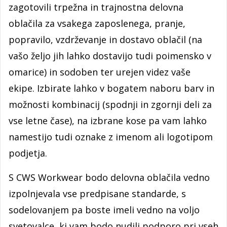
zagotovili trpežna in trajnostna delovna
oblačila za vsakega zaposlenega, pranje,
popravilo, vzdrževanje in dostavo oblačil (na
vašo željo jih lahko dostavijo tudi poimensko v
omarice) in sodoben ter urejen videz vaše
ekipe. Izbirate lahko v bogatem naboru barv in
možnosti kombinacij (spodnji in zgornji deli za
vse letne čase), na izbrane kose pa vam lahko
namestijo tudi oznake z imenom ali logotipom
podjetja.
S CWS Workwear bodo delovna oblačila vedno
izpolnjevala vse predpisane standarde, s
sodelovanjem pa boste imeli vedno na voljo
svetovalce, ki vam bodo nudili podporo pri vseh