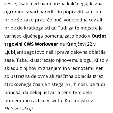
veste, vsak med nami pozna kakšnega, ki zna
ogromno stvari narediti in popraviti sam, kar
pride še kako prav, če poči vodovodna cev ali
pride do kratkega stika. Tudi za te mojstre je
varnost ključnega pomena, zato bodo v
Outlet
trgovini CWS Workwear
na Kranjčevi 22
v
Ljubljani zagotovo našli prava delovna oblačila
zase. Taka, ki ustrezajo njihovemu slogu. Ki so v
skladu z njihovim znanjem in vrednotami. Ker
so ustrezna delovna ali zaščitna oblačila izraz
strokovnega znanja tistega, ki jih nosi, pa tudi
ponosa, da nekaj ustvarja ter s tem dela
pomembno razliko v svetu. Kot mojstri v
Delovni akciji
!