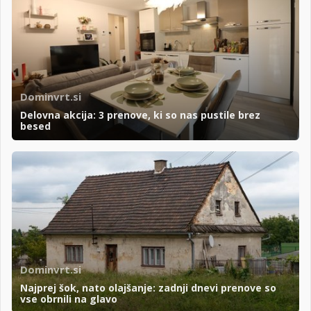
Dominvrt.si
Delovna akcija: 3 prenove, ki so nas pustile brez
besed
Dominvrt.si
Najprej šok, nato olajšanje: zadnji dnevi prenove so
vse obrnili na glavo