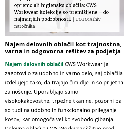
opremo ali higienska oblačila: CWS
Workwear kolekcije so premišljene – do
najmanjših podrobnosti.
FOTO: Arhiv
naročnika
Najem delovnih oblačil kot trajnostna,
varna in odgovorna rešitev za podjetja
Najem delovnih oblačil
CWS Workwear je
zagotovilo za udobno in varno delo, saj oblačila
izdelujejo tako, da trajajo čim dlje in so prijetna
za nošenje. Uporabljajo samo
visokokakovostne, trpežne tkanine, pozorni pa
so tudi na udobno in funkcionalno prileganje
kosov, kar omogoča veliko svobodo gibanja.
Delovna oblačila CWS Workwear ščitijo pred