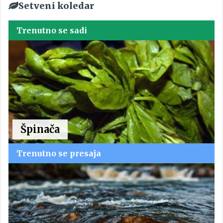
Setveni koledar
Trenutno se sadi
Špinača
Trenutno se presaja