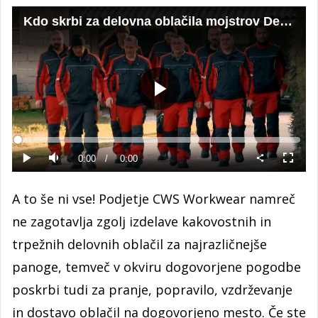
Kdo skrbi za delovna oblačila mojstrov Delovne akcije?
Predvajaj
Loaded
:
0%
Current
0:00
/
Duration
0:00
Predvajaj
Tiho
Celoza
način
Time
A to še ni vse! Podjetje CWS Workwear namreč
ne zagotavlja zgolj izdelave kakovostnih in
trpežnih delovnih oblačil za najrazličnejše
panoge, temveč v okviru dogovorjene pogodbe
poskrbi tudi za pranje, popravilo, vzdrževanje
in dostavo oblačil na dogovorjeno mesto. Če ste