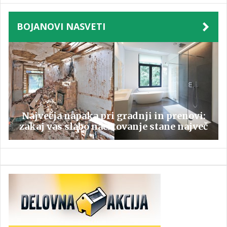
BOJANOVI NASVETI
Največja napaka pri gradnji in prenovi:
zakaj vas slabo načrtovanje stane največ