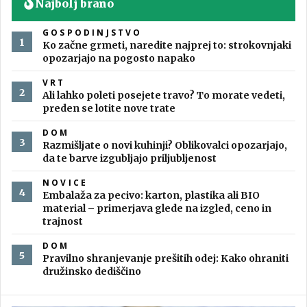
Najbolj brano
GOSPODINJSTVO
Ko začne grmeti, naredite najprej to: strokovnjaki
opozarjajo na pogosto napako
VRT
Ali lahko poleti posejete travo? To morate vedeti,
preden se lotite nove trate
DOM
Razmišljate o novi kuhinji? Oblikovalci opozarjajo,
da te barve izgubljajo priljubljenost
NOVICE
Embalaža za pecivo: karton, plastika ali BIO
material – primerjava glede na izgled, ceno in
trajnost
DOM
Pravilno shranjevanje prešitih odej: Kako ohraniti
družinsko dediščino