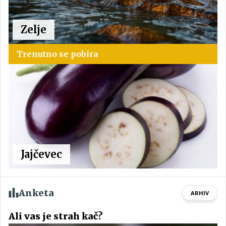
Zelje
Trenutno se pobira
Jajčevec
Anketa
ARHIV
Ali vas je strah kač?