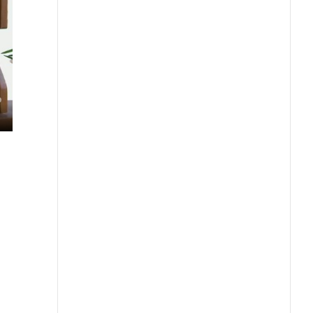
elozaslonski
ačin