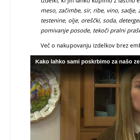
Izdelki, ki jih lahko kupimo z lastno
meso, začimbe, sir, ribe, vino, sadje, z
testenine, olje, oreščki, soda, deter
pomivanje posode, tekoči pralni praš
Več o nakupovanju izdelkov brez emb
Kako lahko sami poskrbimo za našo ze