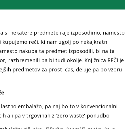
da si nekatere predmete raje izposodimo, namesto
i kupujemo reči, ki nam zgolj po nekajkratni
 namesto nakupa ta predmet izposodili, bi na ta
r, razbremenili pa bi tudi okolje. Knjižnica REČI je
nejših predmetov za prosti čas, deluje pa po vzoru
že
z lastno embalažo, pa naj bo to v konvencionalni
ih ali pa v trgovinah z 'zero waste' ponudbo.