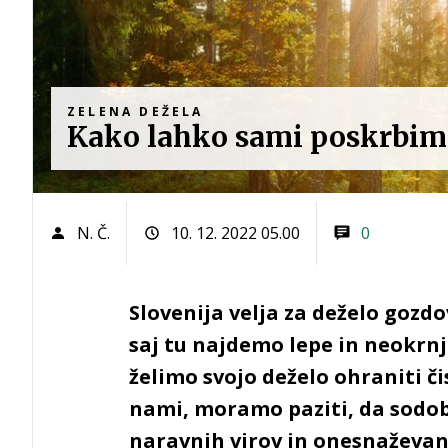
ZELENA DEŽELA
Kako lahko sami poskrbimo
N. Č.
10. 12. 2022 05.00
0
Slovenija velja za deželo gozdo
saj tu najdemo lepe in neokrnj
želimo svojo deželo ohraniti čis
nami, moramo paziti, da sodob
naravnih virov in onesnaževanj