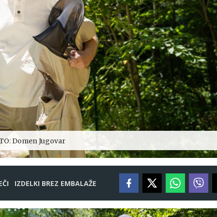
TO: Domen Jugovar
EČI
IZDELKI BREZ EMBALAŽE