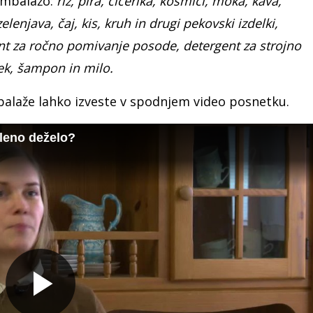
 embalažo:
riž, pira, čičerika, kosmiči, moka, kava,
elenjava, čaj, kis, kruh in drugi pekovski izdelki,
gent za ročno pomivanje posode, detergent za strojno
ek, šampon in milo.
alaže lahko izveste v spodnjem video posnetku.
leno deželo?