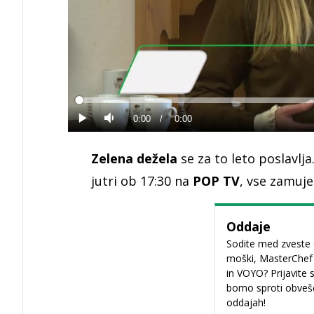
Loaded
:
0%
Current
0:00
/
Duration
0:00
Predvajaj
Tiho
Time
Zelena dežela
se za to leto poslavlj
jutri ob 17:30 na
POP TV
, vse zamuj
Oddaje
Sodite med zveste 
moški, MasterChef i
in VOYO? Prijavite 
bomo sproti obvešča
oddajah!