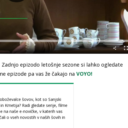
Predvajaj
C
n
a. Zadnjo epizodo letošnje sezone si lahko ogledate
ene epizode pa vas že čakajo na
VOYO!
oboževalce šovov, kot so Sanjski
n Kmetija? Radi gledate serije, filme
se na naše e-novičke, v katerih vas
li o vseh novostih v naših šovih in