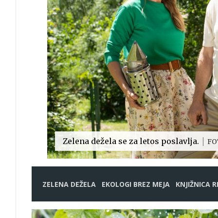
Zelena dežela se za letos poslavlja.
FO
ZELENA DEŽELA
EKOLOGI BREZ MEJA
KNJIŽNICA R