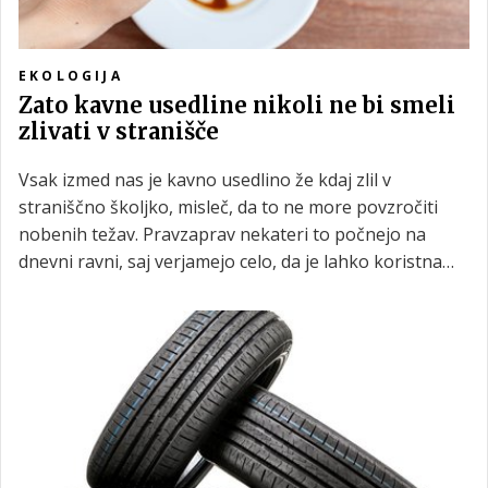
EKOLOGIJA
Zato kavne usedline nikoli ne bi smeli
zlivati v stranišče
Vsak izmed nas je kavno usedlino že kdaj zlil v
straniščno školjko, misleč, da to ne more povzročiti
nobenih težav. Pravzaprav nekateri to počnejo na
dnevni ravni, saj verjamejo celo, da je lahko koristna
kot nevtralizator vonjav. Preberite, zakaj to ne drži in
zakaj bi morali za kavno usedlino vsekakor najti drugo
odlagališče.