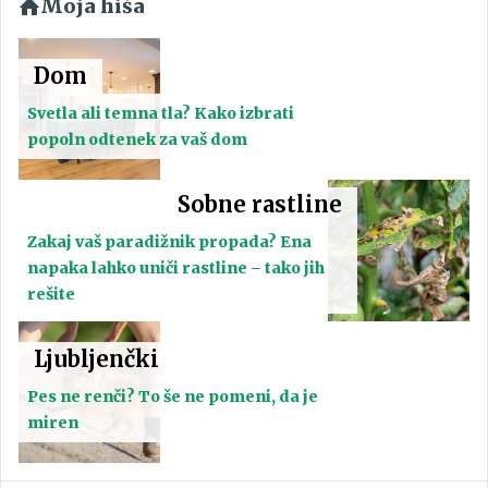
Moja hiša
Dom
Svetla ali temna tla? Kako izbrati
popoln odtenek za vaš dom
Sobne rastline
Zakaj vaš paradižnik propada? Ena
napaka lahko uniči rastline – tako jih
rešite
Ljubljenčki
Pes ne renči? To še ne pomeni, da je
miren