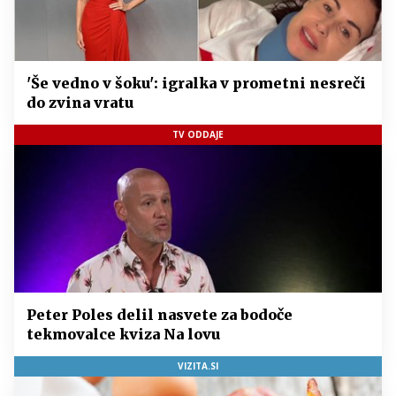
'Še vedno v šoku': igralka v prometni nesreči
do zvina vratu
TV ODDAJE
Peter Poles delil nasvete za bodoče
tekmovalce kviza Na lovu
VIZITA.SI