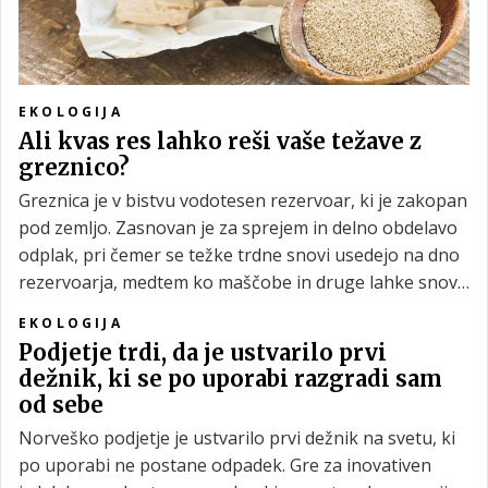
EKOLOGIJA
Ali kvas res lahko reši vaše težave z
greznico?
Greznica je v bistvu vodotesen rezervoar, ki je zakopan
pod zemljo. Zasnovan je za sprejem in delno obdelavo
odplak, pri čemer se težke trdne snovi usedejo na dno
rezervoarja, medtem ko maščobe in druge lahke snovi
plavajo na vrhu. Težava nastane, ko se ta napolni in
EKOLOGIJA
zamaši. Po nekaterih nasvetih naj bi v ta namen
Podjetje trdi, da je ustvarilo prvi
učinkovito deloval kvas, pa je to res?
dežnik, ki se po uporabi razgradi sam
od sebe
Norveško podjetje je ustvarilo prvi dežnik na svetu, ki
po uporabi ne postane odpadek. Gre za inovativen