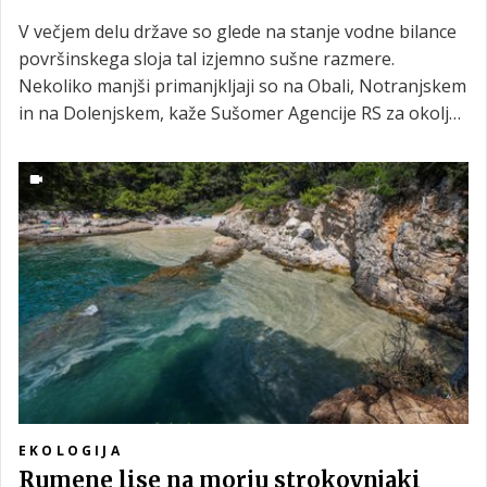
V večjem delu države so glede na stanje vodne bilance
površinskega sloja tal izjemno sušne razmere.
Nekoliko manjši primanjkljaji so na Obali, Notranjskem
in na Dolenjskem, kaže Sušomer Agencije RS za okolje
(Arso). Nekaj olajšanja bodo prinesle padavine v
prihodnjih dneh in nekoliko nižje temperature.
EKOLOGIJA
Rumene lise na morju strokovnjaki