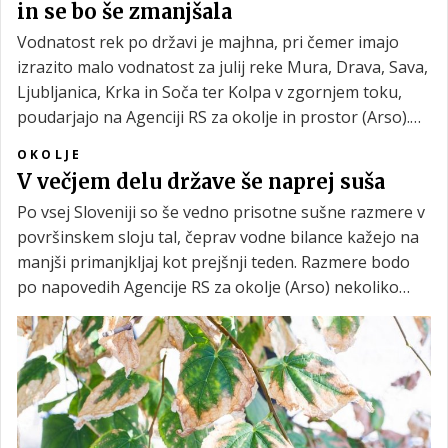
in se bo še zmanjšala
Vodnatost rek po državi je majhna, pri čemer imajo
izrazito malo vodnatost za julij reke Mura, Drava, Sava,
Ljubljanica, Krka in Soča ter Kolpa v zgornjem toku,
poudarjajo na Agenciji RS za okolje in prostor (Arso).
Tudi v prihodnjih dneh bo vodnatost rek ostala mala in
OKOLJE
se bo zelo počasi še zmanjševala.
V večjem delu države še naprej suša
Po vsej Sloveniji so še vedno prisotne sušne razmere v
površinskem sloju tal, čeprav vodne bilance kažejo na
manjši primanjkljaj kot prejšnji teden. Razmere bodo
po napovedih Agencije RS za okolje (Arso) nekoliko
izboljšale padavine v prihodnjih dneh, vendar še ne
bodo v celoti nadomestile primanjkljaja.