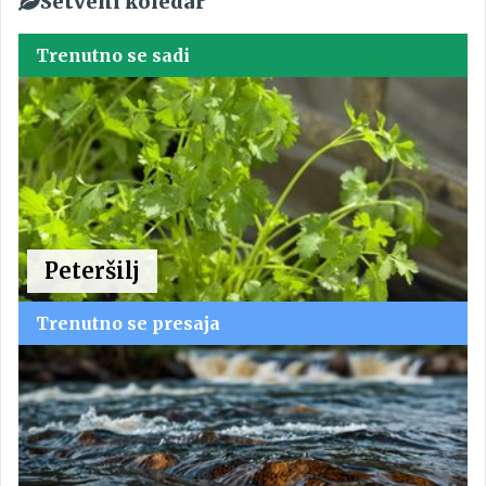
Setveni koledar
Trenutno se sadi
Peteršilj
Trenutno se presaja