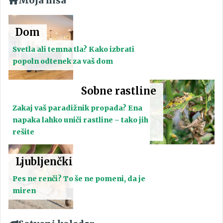
Moja hiša
Dom
Svetla ali temna tla? Kako izbrati
popoln odtenek za vaš dom
Sobne rastline
Zakaj vaš paradižnik propada? Ena
napaka lahko uniči rastline – tako jih
rešite
Ljubljenčki
Pes ne renči? To še ne pomeni, da je
miren