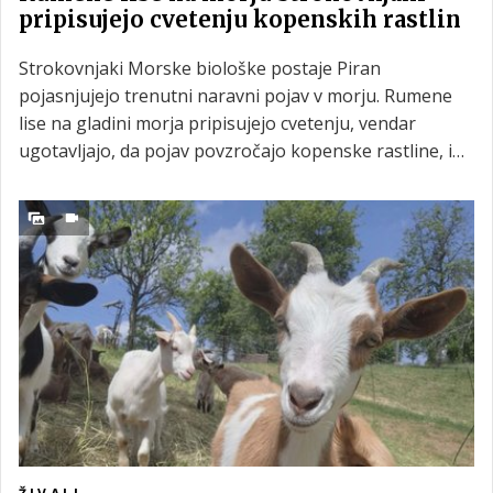
pripisujejo cvetenju kopenskih rastlin
Strokovnjaki Morske biološke postaje Piran
pojasnjujejo trenutni naravni pojav v morju. Rumene
lise na gladini morja pripisujejo cvetenju, vendar
ugotavljajo, da pojav povzročajo kopenske rastline, in
ne morske alge, so sporočili z morske biološke
postaje.