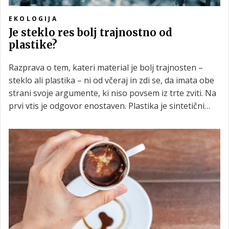
EKOLOGIJA
Je steklo res bolj trajnostno od
plastike?
Razprava o tem, kateri material je bolj trajnosten –
steklo ali plastika – ni od včeraj in zdi se, da imata obe
strani svoje argumente, ki niso povsem iz trte zviti. Na
prvi vtis je odgovor enostaven. Plastika je sintetični
material, ki zastruplja naše oceane, gozdove in
travnike, medtem ko steklo izhaja iz narave, je
uporabno dlje časa in ga je mogoče reciklirati znova in
znova. Pa je stvar res tako preprosta? Bomo z
zamenjavo plastike za steklo doprinesli k čistejši
zemlji?