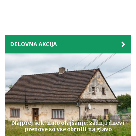
DELOVNA AKCIJA
Najprej šok, nato olajšanje: zadnji dnevi
prenove so vse obrnili na glavo