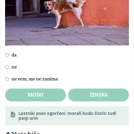
da
ne
ne vem, me ne zanima
MOŠKI
ŽENSKA
Lastniki psov ogorčeni: morali bodo čistiti tudi
pasji urin