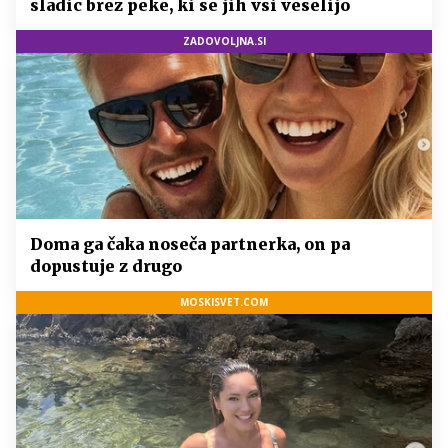
sladic brez peke, ki se jih vsi veselijo
ZADOVOLJNA.SI
Doma ga čaka noseča partnerka, on pa
dopustuje z drugo
MOSKISVET.COM