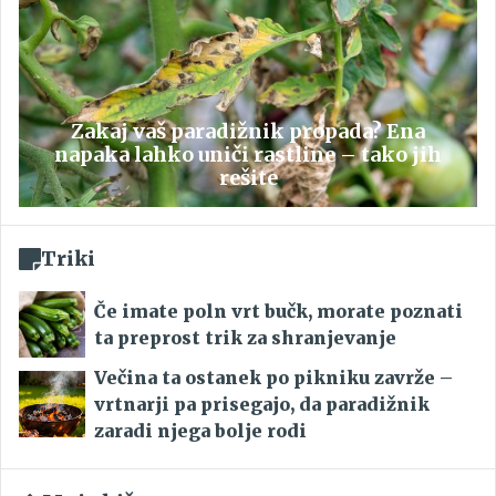
Zakaj vaš paradižnik propada? Ena
napaka lahko uniči rastline – tako jih
rešite
Triki
Če imate poln vrt bučk, morate poznati
ta preprost trik za shranjevanje
Večina ta ostanek po pikniku zavrže –
vrtnarji pa prisegajo, da paradižnik
zaradi njega bolje rodi