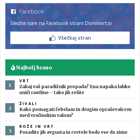
Facebook
Sledite nam na Facebook strani Dominvrt.si
Všečkaj stran
Najbolj brano
VRT
Zakaj vaš paradižnik propada? Ena napaka lahko
uniči rastline – tako jih rešite
ŽIVALI
Kako pomagati čebelam in drugim opraševalcem
med vročinskim valom?
ROŽE IN VRT
Posadite jih avgusta in cvetele bodo vse do zime