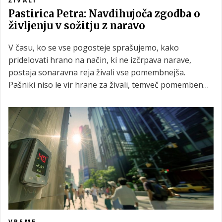
ŽIVALI
Pastirica Petra: Navdihujoča zgodba o
življenju v sožitju z naravo
V času, ko se vse pogosteje sprašujemo, kako
pridelovati hrano na način, ki ne izčrpava narave,
postaja sonaravna reja živali vse pomembnejša.
Pašniki niso le vir hrane za živali, temveč pomemben
prostor izjemne biotske raznovrstnosti in varovalo
pred zaraščanjem krajine. V takšnem okolju svojo pot
gradi tudi pastirica Petra, ki je pred enajstimi leti
mestno življenje zamenjala za življenje med bloškimi
travniki in gozdovi.
VREME