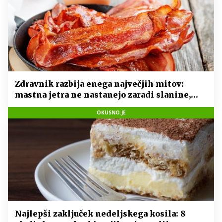
Zdravnik razbija enega največjih mitov:
mastna jetra ne nastanejo zaradi slanine,
temveč zaradi živila, ki ga imamo vsi radi
OKUSNO.JE
Najlepši zaključek nedeljskega kosila: 8