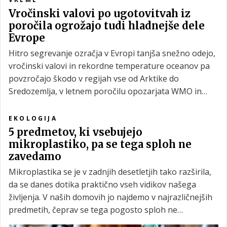
Vročinski valovi po ugotovitvah iz
poročila ogrožajo tudi hladnejše dele
Evrope
Hitro segrevanje ozračja v Evropi tanjša snežno odejo,
vročinski valovi in rekordne temperature oceanov pa
povzročajo škodo v regijah vse od Arktike do
Sredozemlja, v letnem poročilu opozarjata WMO in
Copernicus.
EKOLOGIJA
5 predmetov, ki vsebujejo
mikroplastiko, pa se tega sploh ne
zavedamo
Mikroplastika se je v zadnjih desetletjih tako razširila,
da se danes dotika praktično vseh vidikov našega
življenja. V naših domovih jo najdemo v najrazličnejših
predmetih, čeprav se tega pogosto sploh ne
zavedamo.