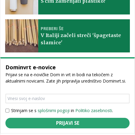
S čim zamenjati plastiko?
PREBERI ŠE
V Italiji začeli streči 'špagetaste
slamice'
Dominvrt e-novice
Prijavi se na e-novičke Dom in vrt in bodi na tekočem z
aktualnimi novicami. Zate jih pripravlja uredništvo Dominvrt.si.
Strinjam se s
splošnimi pogoji
in
Politiko zasebnosti
.
PRIJAVI SE