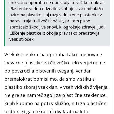
enkratno uporabo ne uporabljajte več kot enkrat.
Plastenke vedno odvrzite v zabojnik za embalažo
oziroma plastiko, saj razgradnja ene plastenke v
naravi traja tudi več tisoč let, pri tem pa se
sproščajo škodljive snovi, ki ogrožajo zdravje ljudi.
Čiščenje plastike iz okolja prav tako predstavlja
velik strošek.
Vsekakor enkratna uporaba tako imenovane
'nevarne plastike' za človeško telo verjetno ne
bo povzročila bistvenih tveganj, vendar
premalokrat pomislimo, da smo v stiku s
plastiko skoraj vsak dan, v vseh vidikih življenja.
Ne gre se namreč zgolj za plastične steklenice,
ki jih kupimo na poti v službo, niti za plastičen
pribor, ki ga enkrat ali dvakrat na leto