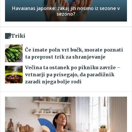
Havaianas japonke: zakaj jih nosimo iz sezone v
sezono?
Triki
Če imate poln vrt bučk, morate poznati
ta preprost trik za shranjevanje
Večina ta ostanek po pikniku zavrže –
vrtnarji pa prisegajo, da paradižnik
zaradi njega bolje rodi