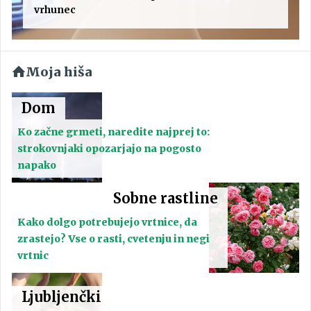
vrhunec
Moja hiša
Dom
Ko začne grmeti, naredite najprej to:
strokovnjaki opozarjajo na pogosto
napako
Sobne rastline
Kako dolgo potrebujejo vrtnice, da
zrastejo? Vse o rasti, cvetenju in negi
vrtnic
Ljubljenčki