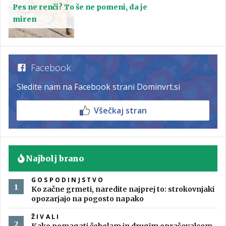
Pes ne renči? To še ne pomeni, da je
miren
Facebook
Sledite nam na Facebook strani Dominvrt.si
Všečkaj stran
Najbolj brano
GOSPODINJSTVO
Ko začne grmeti, naredite najprej to: strokovnjaki
opozarjajo na pogosto napako
ŽIVALI
Kako pomagati čebelam in drugim opraševalcem