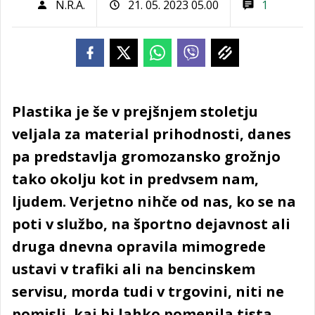
N.R.A.
21. 05. 2023 05.00
1
Plastika je še v prejšnjem stoletju
veljala za material prihodnosti, danes
pa predstavlja gromozansko grožnjo
tako okolju kot in predvsem nam,
ljudem. Verjetno nihče od nas, ko se na
poti v službo, na športno dejavnost ali
druga dnevna opravila mimogrede
ustavi v trafiki ali na bencinskem
servisu, morda tudi v trgovini, niti ne
pomisli, kaj bi lahko pomenila tista