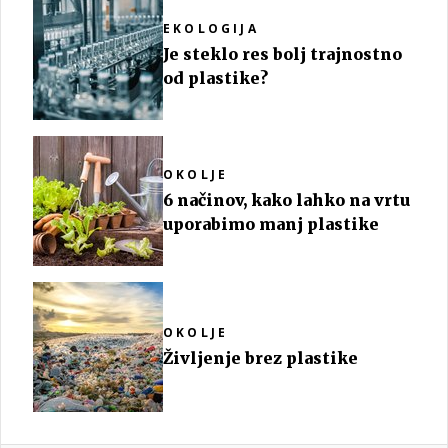
EKOLOGIJA
Je steklo res bolj trajnostno
od plastike?
OKOLJE
6 načinov, kako lahko na vrtu
uporabimo manj plastike
OKOLJE
Življenje brez plastike