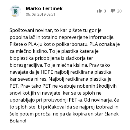
Marko Tertinek
3
20
06. 08. 2019 08.51
Spoštovani novinar, to kar pišete tu gor je
popolna laž in totalno nepreverjene informacije.
Pišete o PLA-ju kot o polikarbonatu. PLA oznaka je
za mlečno kislino. To je plastika katera je
bioplastika pridobljena iz sladkorja ter
biorazgradljiva. To je mlečna kislina. Prav tako
navajate da je HDPE najbolj reciklirana plastika,
kar seveda ni res. Najbolj reciklirana plastika je
PET. Prav tako PET ne vsebuje nobenih škodljivih
snovi kot jih vi navajate, ker se te sploh ne
uporabljajo pri proizvodnji PET-a. Od novinarja, če
to sploh ste, bi pričakoval da se najprej izobrazi in
šele potem poroča, ne pa da kopira en star članek.
Bolano!