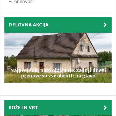
ODGOVORI
DELOVNA AKCIJA
Najprej šok, nato olajšanje: zadnji dnevi
prenove so vse obrnili na glavo
ROŽE IN VRT