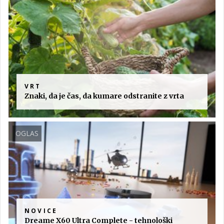
VRT
Znaki, da je čas, da kumare odstranite z vrta
OGLAS
NOVICE
Dreame X60 Ultra Complete - tehnološki