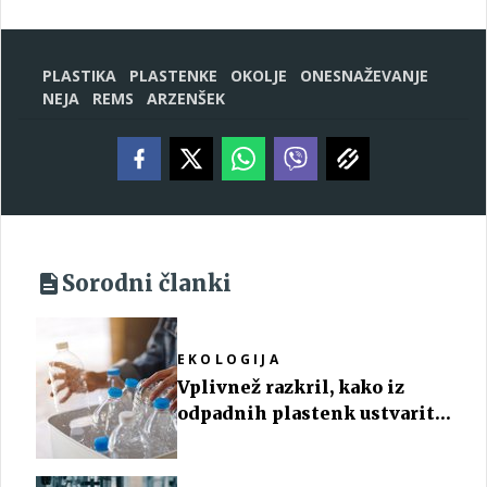
PLASTIKA
PLASTENKE
OKOLJE
ONESNAŽEVANJE
NEJA
REMS
ARZENŠEK
Sorodni članki
EKOLOGIJA
Vplivnež razkril, kako iz
odpadnih plastenk ustvariti
pripomoček za nego sobnih
rastlin