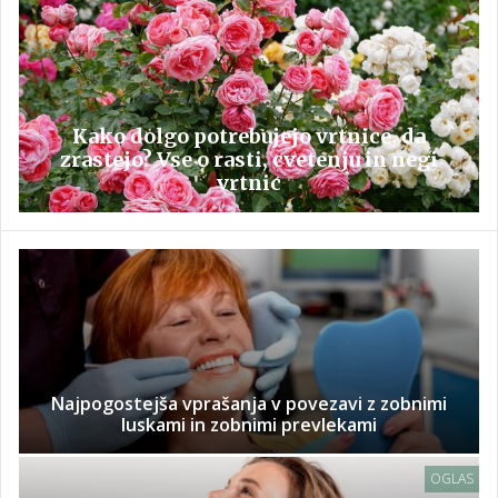
Kako dolgo potrebujejo vrtnice, da
zrastejo? Vse o rasti, cvetenju in negi
vrtnic
Najpogostejša vprašanja v povezavi z zobnimi
luskami in zobnimi prevlekami
OGLAS