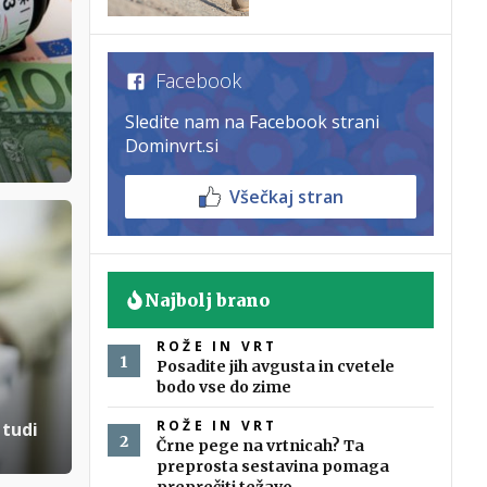
Facebook
Sledite nam na Facebook strani
Dominvrt.si
Všečkaj stran
Najbolj brano
ROŽE IN VRT
Posadite jih avgusta in cvetele
bodo vse do zime
ROŽE IN VRT
 tudi
Črne pege na vrtnicah? Ta
preprosta sestavina pomaga