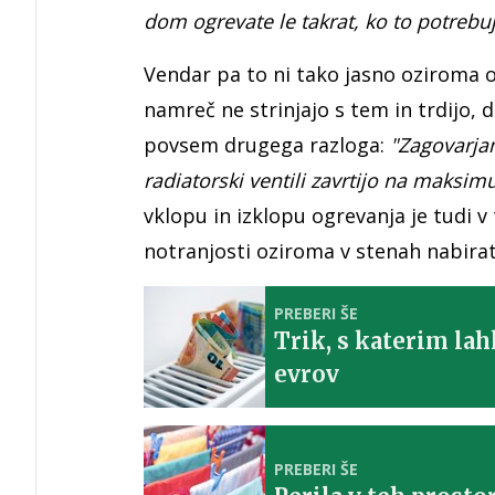
dom ogrevate le takrat, ko to potrebuj
Vendar pa to ni tako jasno oziroma o
namreč ne strinjajo s tem in trdijo, 
povsem drugega razloga:
"Zagovarjam
radiatorski ventili zavrtijo na maks
vklopu in izklopu ogrevanja je tudi v 
notranjosti oziroma v stenah nabirat
PREBERI ŠE
Trik, s katerim lah
evrov
PREBERI ŠE