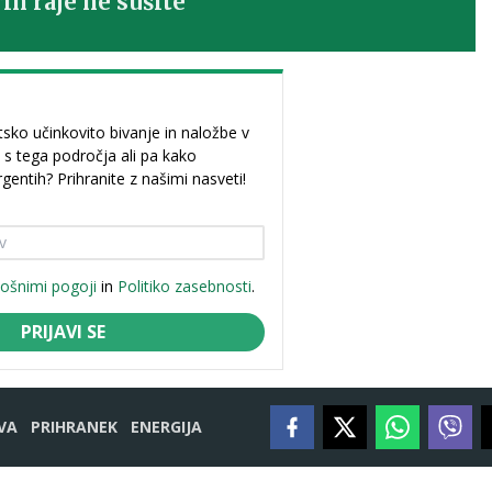
ih raje ne sušite
sko učinkovito bivanje in naložbe v
 s tega področja ali pa kako
rgentih? Prihranite z našimi nasveti!
lošnimi pogoji
in
Politiko zasebnosti
.
PRIJAVI SE
VA
PRIHRANEK
ENERGIJA