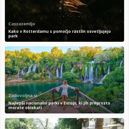
Caszazemljo
Kako v Rotterdamu s pomočjo rastlin osvetljujejo
park
Zadovoljna.si
Najlepši nacionalni parki v Evropi, ki jih preprosto
morate obiskati