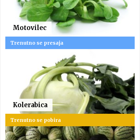
Motovilec
Trenutno se presaja
Kolerabica
Trenutno se pobira