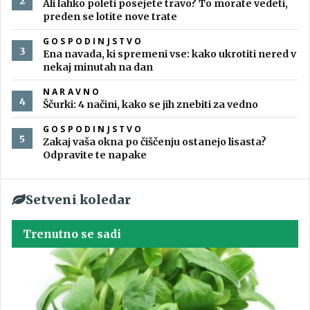
Ali lahko poleti posejete travo? To morate vedeti,
preden se lotite nove trate
GOSPODINJSTVO
Ena navada, ki spremeni vse: kako ukrotiti nered v
nekaj minutah na dan
NARAVNO
Ščurki: 4 načini, kako se jih znebiti za vedno
GOSPODINJSTVO
Zakaj vaša okna po čiščenju ostanejo lisasta?
Odpravite te napake
Setveni koledar
Trenutno se sadi