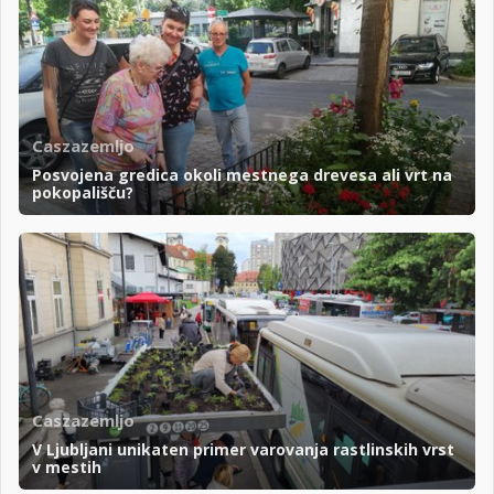
Caszazemljo
Posvojena gredica okoli mestnega drevesa ali vrt na
pokopališču?
Caszazemljo
V Ljubljani unikaten primer varovanja rastlinskih vrst
v mestih