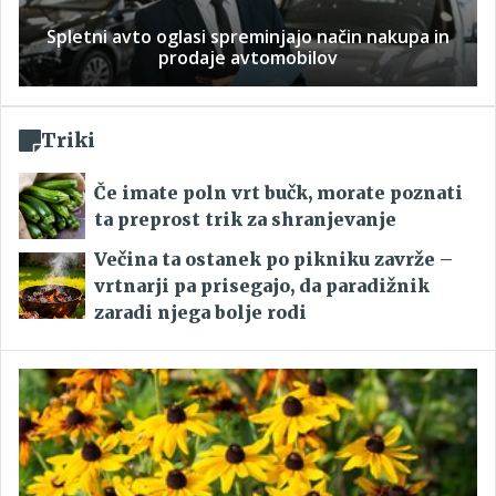
Spletni avto oglasi spreminjajo način nakupa in
prodaje avtomobilov
Triki
Če imate poln vrt bučk, morate poznati
ta preprost trik za shranjevanje
Večina ta ostanek po pikniku zavrže –
vrtnarji pa prisegajo, da paradižnik
zaradi njega bolje rodi