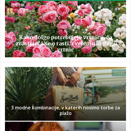
Kako dolgo potrebujejo vrtnice, da
zrastejo? Vse o rasti, cvetenju in negi
vrtnic
OGLAS
3 modne kombinacije, v katerih nosimo torbe za
plažo