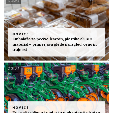
OGLAS
NOVICE
Embalaža za pecivo: karton, plastika ali BIO
material – primerjava glede na izgled, ceno in
trajnost
OGLAS
NOVICE
Nova ali rabljena kmetijska mehanizacija: kaj se