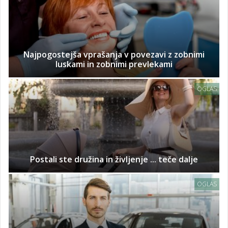
Najpogostejša vprašanja v povezavi z zobnimi
luskami in zobnimi prevlekami
OGLAS
Postali ste družina in življenje ... teče dalje
OGLAS