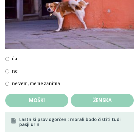
da
ne
ne vem, me ne zanima
MOŠKI
ŽENSKA
Lastniki psov ogorčeni: morali bodo čistiti tudi
pasji urin