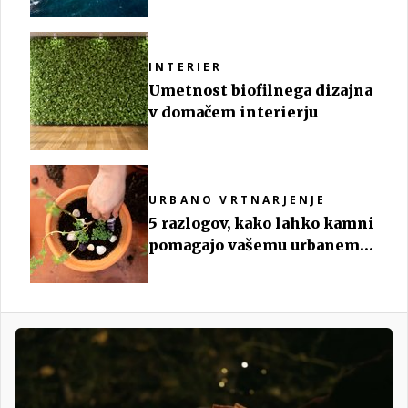
iluzija, ki je postala globalni
pojav
INTERIER
Umetnost biofilnega dizajna
v domačem interierju
URBANO VRTNARJENJE
5 razlogov, kako lahko kamni
pomagajo vašemu urbanemu
vrtičku