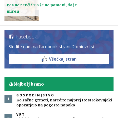
Pes ne renči? To še ne pomeni, da je
miren
Facebook
Sledite nam na Facebook strani Dominvrt.si
Všečkaj stran
Najbolj brano
GOSPODINJSTVO
Ko začne grmeti, naredite najprej to: strokovnjaki
opozarjajo na pogosto napako
VRT