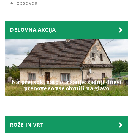
ODGOVORI
DELOVNA AKCIJA
Najprej šok, nato olajšanje: zadnji dnevi
prenove so vse obrnili na glavo
ROŽE IN VRT