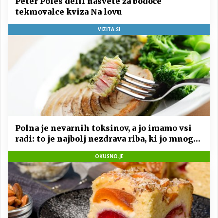
Peter Poles delil nasvete za bodoče
tekmovalce kviza Na lovu
VIZITA.SI
Polna je nevarnih toksinov, a jo imamo vsi
radi: to je najbolj nezdrava riba, ki jo mnogi
redno uživajo
OKUSNO.JE