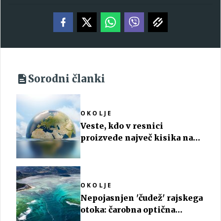
Sorodni članki
OKOLJE
Veste, kdo v resnici
proizvede največ kisika na
Zemlji?
OKOLJE
Nepojasnjen 'čudež' rajskega
otoka: čarobna optična