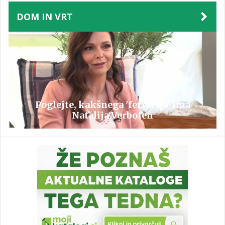
DOM IN VRT
Poglejte, kakšnega 'ferrarija' ima
Natalija Verboten