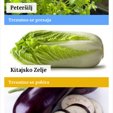
Peteršilj
Trenutno se presaja
Kitajsko Zelje
Trenutno se pobira