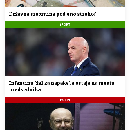
Državna srebrnina pod eno streho?
ŠPORT
Infantinu 'žal za napake', a ostaja na mestu
predsednika
POPIN