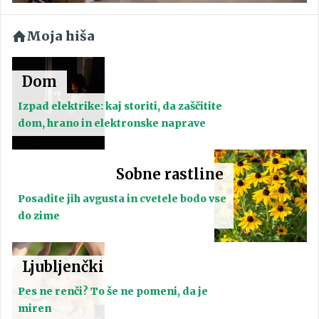
Moja hiša
Dom
Izpad elektrike: kaj storiti, da zaščitite
dom, hrano in elektronske naprave
Sobne rastline
Posadite jih avgusta in cvetele bodo vse
do zime
Ljubljenčki
Pes ne renči? To še ne pomeni, da je
miren