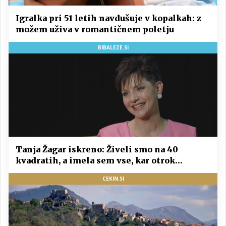
Igralka pri 51 letih navdušuje v kopalkah: z
možem uživa v romantičnem poletju
BIBALEZE.SI
Tanja Žagar iskreno: Živeli smo na 40
kvadratih, a imela sem vse, kar otrok
potrebuje
CEKIN.SI