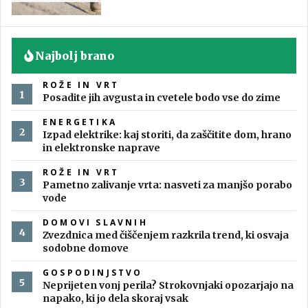
Najbolj brano
ROŽE IN VRT
Posadite jih avgusta in cvetele bodo vse do zime
ENERGETIKA
Izpad elektrike: kaj storiti, da zaščitite dom, hrano
in elektronske naprave
ROŽE IN VRT
Pametno zalivanje vrta: nasveti za manjšo porabo
vode
DOMOVI SLAVNIH
Zvezdnica med čiščenjem razkrila trend, ki osvaja
sodobne domove
GOSPODINJSTVO
Neprijeten vonj perila? Strokovnjaki opozarjajo na
napako, ki jo dela skoraj vsak