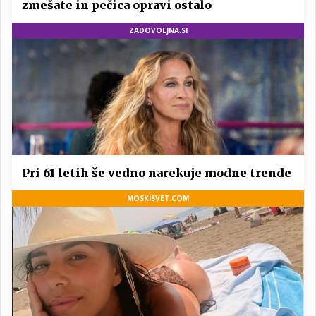
zmešate in pečica opravi ostalo
ZADOVOLJNA.SI
Pri 61 letih še vedno narekuje modne trende
MOSKISVET.COM