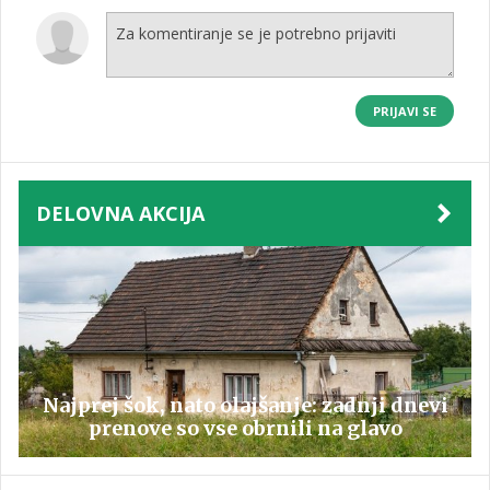
PRIJAVI SE
DELOVNA AKCIJA
Najprej šok, nato olajšanje: zadnji dnevi
prenove so vse obrnili na glavo