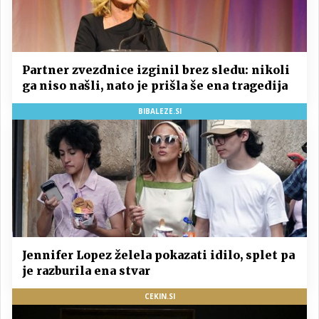
Partner zvezdnice izginil brez sledu: nikoli
ga niso našli, nato je prišla še ena tragedija
BIBALEZE.SI
Jennifer Lopez želela pokazati idilo, splet pa
je razburila ena stvar
CEKIN.SI