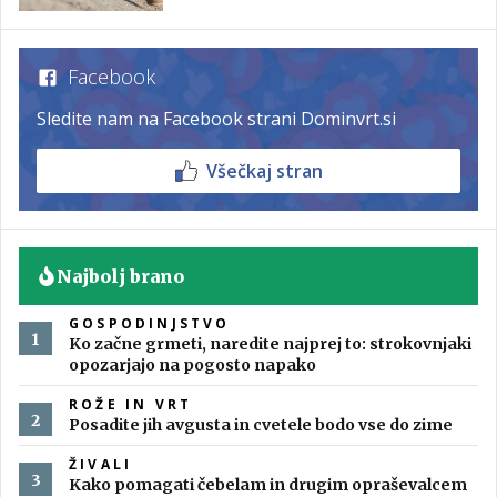
Facebook
Sledite nam na Facebook strani Dominvrt.si
Všečkaj stran
Najbolj brano
GOSPODINJSTVO
Ko začne grmeti, naredite najprej to: strokovnjaki
opozarjajo na pogosto napako
ROŽE IN VRT
Posadite jih avgusta in cvetele bodo vse do zime
ŽIVALI
Kako pomagati čebelam in drugim opraševalcem