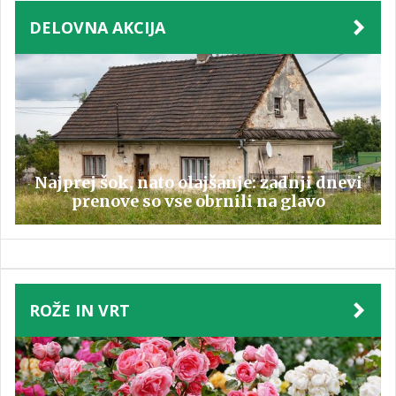
DELOVNA AKCIJA
Najprej šok, nato olajšanje: zadnji dnevi
prenove so vse obrnili na glavo
ROŽE IN VRT