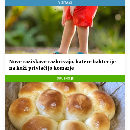
VIZITA.SI
Nove raziskave razkrivajo, katere bakterije
na koži privlačijo komarje
OKUSNO.JE