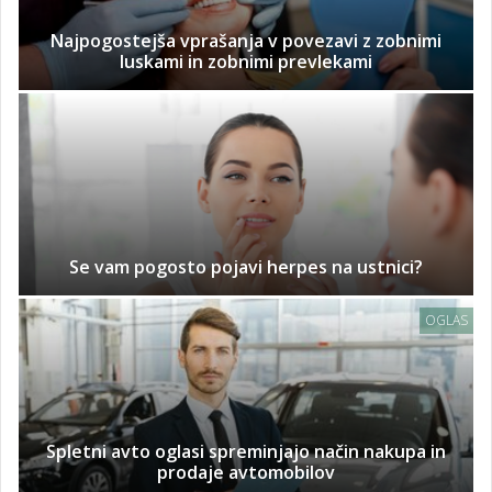
Najpogostejša vprašanja v povezavi z zobnimi
luskami in zobnimi prevlekami
Se vam pogosto pojavi herpes na ustnici?
OGLAS
Spletni avto oglasi spreminjajo način nakupa in
prodaje avtomobilov