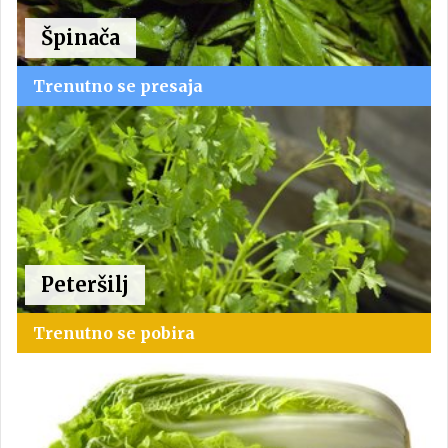
Špinača
Trenutno se presaja
Peteršilj
Trenutno se pobira