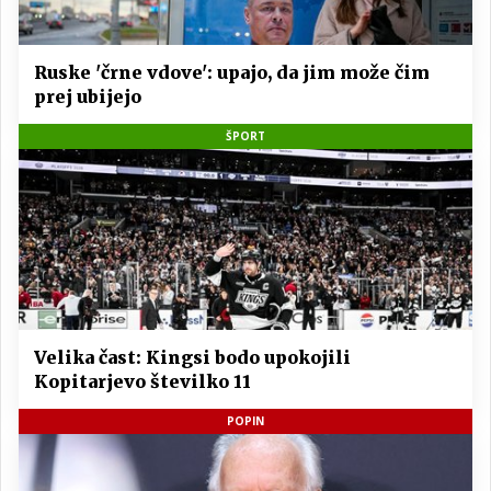
Ruske 'črne vdove': upajo, da jim može čim
prej ubijejo
ŠPORT
Velika čast: Kingsi bodo upokojili
Kopitarjevo številko 11
POPIN