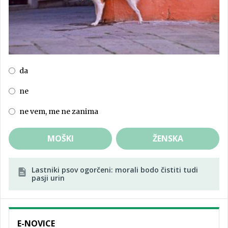
da
ne
ne vem, me ne zanima
MOŠKI
ŽENSKA
Lastniki psov ogorčeni: morali bodo čistiti tudi
pasji urin
E-NOVICE