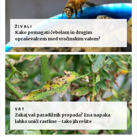
ŽIVALI
Kako pomagati čebelam in drugim
opraševalcem med vročinskim valom?
VRT
Zakaj vaš paradižnik propada? Ena napaka
lahko uniči rastline – tako jih rešite