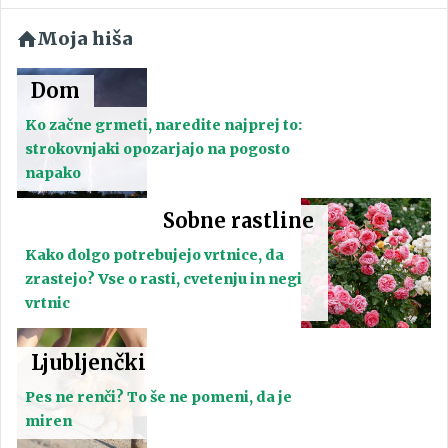
Moja hiša
Dom
Ko začne grmeti, naredite najprej to:
strokovnjaki opozarjajo na pogosto
napako
Sobne rastline
Kako dolgo potrebujejo vrtnice, da
zrastejo? Vse o rasti, cvetenju in negi
vrtnic
Ljubljenčki
Pes ne renči? To še ne pomeni, da je
miren