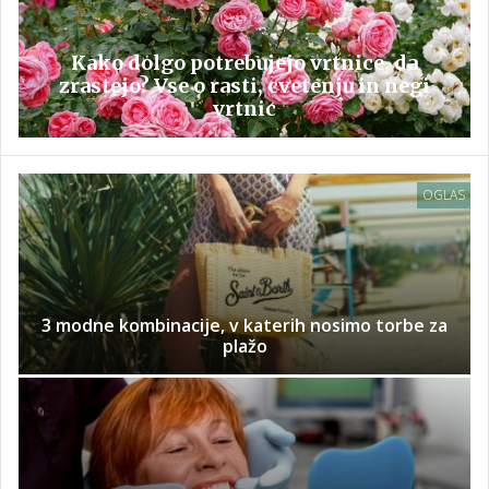
Kako dolgo potrebujejo vrtnice, da
zrastejo? Vse o rasti, cvetenju in negi
vrtnic
OGLAS
3 modne kombinacije, v katerih nosimo torbe za
plažo