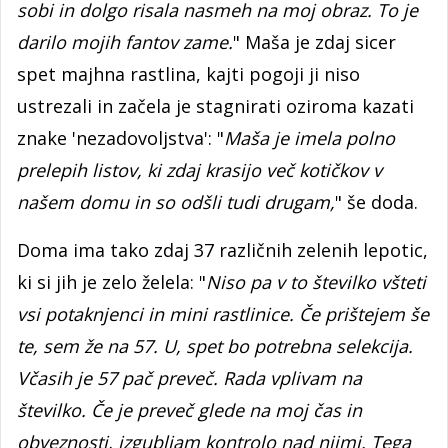
sobi in dolgo risala nasmeh na moj obraz. To je
darilo mojih fantov zame.
" Maša je zdaj sicer
spet majhna rastlina, kajti pogoji ji niso
ustrezali in začela je stagnirati oziroma kazati
znake 'nezadovoljstva': "
Maša je imela polno
prelepih listov, ki zdaj krasijo več kotičkov v
našem domu in so odšli tudi drugam,
" še doda.
Doma ima tako zdaj 37 različnih zelenih lepotic,
ki si jih je zelo želela: "
Niso pa v to številko všteti
vsi potaknjenci in mini rastlinice. Če prištejem še
te, sem že na 57. U, spet bo potrebna selekcija.
Včasih je 57 pač preveč. Rada vplivam na
številko. Če je preveč glede na moj čas in
obveznosti, izgubljam kontrolo nad njimi. Tega