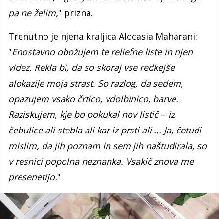
pa ne želim,
" prizna.
Trenutno je njena kraljica Alocasia Maharani:
"
Enostavno obožujem te reliefne liste in njen
videz. Rekla bi, da so skoraj vse redkejše
alokazije moja strast. So razlog, da sedem,
opazujem vsako črtico, vdolbinico, barve.
Raziskujem, kje bo pokukal nov listič
–
iz
čebulice ali stebla ali kar iz prsti ali ... Ja, četudi
mislim, da jih poznam in sem jih naštudirala, so
v resnici popolna neznanka. Vsakič znova me
presenetijo.
"