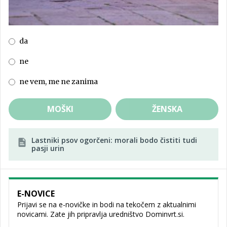
da
ne
ne vem, me ne zanima
MOŠKI
ŽENSKA
Lastniki psov ogorčeni: morali bodo čistiti tudi
pasji urin
E-NOVICE
Prijavi se na e-novičke in bodi na tekočem z aktualnimi
novicami. Zate jih pripravlja uredništvo Dominvrt.si.