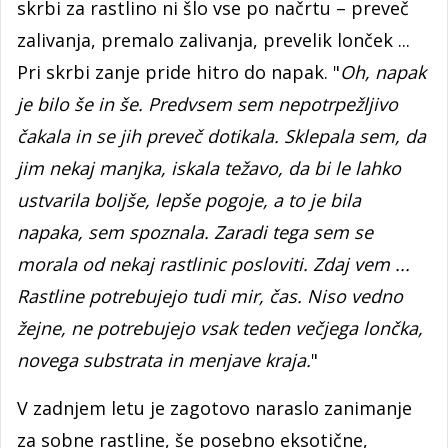
skrbi za rastlino ni šlo vse po načrtu – preveč
zalivanja, premalo zalivanja, prevelik lonček ...
Pri skrbi zanje pride hitro do napak. "
Oh, napak
je bilo še in še. Predvsem sem nepotrpežljivo
čakala in se jih preveč dotikala. Sklepala sem, da
jim nekaj manjka, iskala težavo, da bi le lahko
ustvarila boljše, lepše pogoje, a to je bila
napaka, sem spoznala. Zaradi tega sem se
morala od nekaj rastlinic posloviti. Zdaj vem ...
Rastline potrebujejo tudi mir, čas. Niso vedno
žejne, ne potrebujejo vsak teden večjega lončka,
novega substrata in menjave kraja.
"
V zadnjem letu je zagotovo naraslo zanimanje
za sobne rastline, še posebno eksotične,