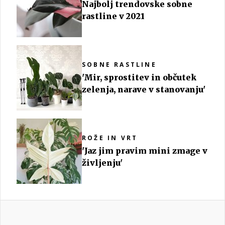
Najbolj trendovske sobne
rastline v 2021
SOBNE RASTLINE
'Mir, sprostitev in občutek
zelenja, narave v stanovanju'
ROŽE IN VRT
'Jaz jim pravim mini zmage v
življenju'