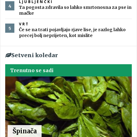
LJUBLJENČKI
Ta pogosta zdravila so lahko smrtonosna za pse in
mačke
VRT
Če se na trati pojavljajo rjave lise, je razlog lahko
precej bolj neprijeten, kot mislite
Setveni koledar
Trenutno se sadi
Špinača