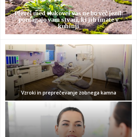
Plevel med tlakovci vas ne bo več jezil:
pomagajo vam stvari, ki jih imate v
kuhinji
Vzroki in preprečevanje zobnega kamna