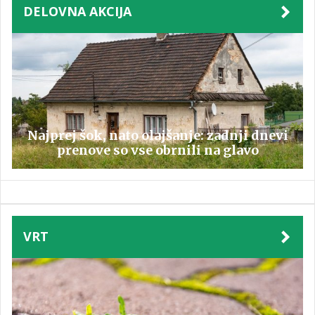
DELOVNA AKCIJA
Najprej šok, nato olajšanje: zadnji dnevi
prenove so vse obrnili na glavo
VRT