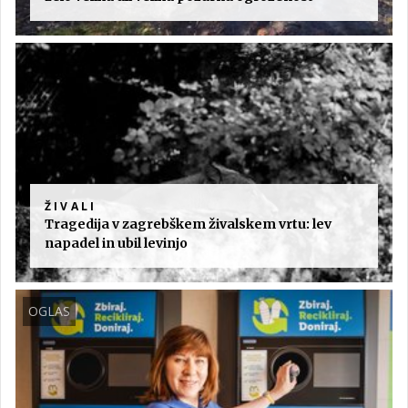
ŽIVALI
Tragedija v zagrebškem živalskem vrtu: lev
napadel in ubil levinjo
OGLAS