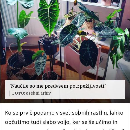
'Naučile so me predvsem potrpežljivosti.'
FOTO: osebni arhiv
Ko se prvič podamo v svet sobnih rastlin, lahko
občutimo tudi slabo voljo, ker se še učimo in