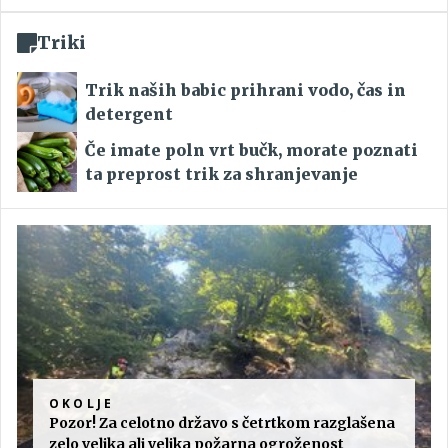
Triki
Trik naših babic prihrani vodo, čas in
detergent
Če imate poln vrt bučk, morate poznati
ta preprost trik za shranjevanje
OKOLJE
Pozor! Za celotno državo s četrtkom razglašena
zelo velika ali velika požarna ogroženost