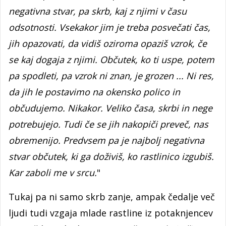
negativna stvar, pa skrb, kaj z njimi v času
odsotnosti. Vsekakor jim je treba posvečati čas,
jih opazovati, da vidiš oziroma opaziš vzrok, če
se kaj dogaja z njimi. Občutek, ko ti uspe, potem
pa spodleti, pa vzrok ni znan, je grozen ... Ni res,
da jih le postavimo na okensko polico in
občudujemo. Nikakor. Veliko časa, skrbi in nege
potrebujejo. Tudi če se jih nakopiči preveč, nas
obremenijo. Predvsem pa je najbolj negativna
stvar občutek, ki ga doživiš, ko rastlinico izgubiš.
Kar zaboli me v srcu.
"
Tukaj pa ni samo skrb zanje, ampak čedalje več
ljudi tudi vzgaja mlade rastline iz potaknjencev