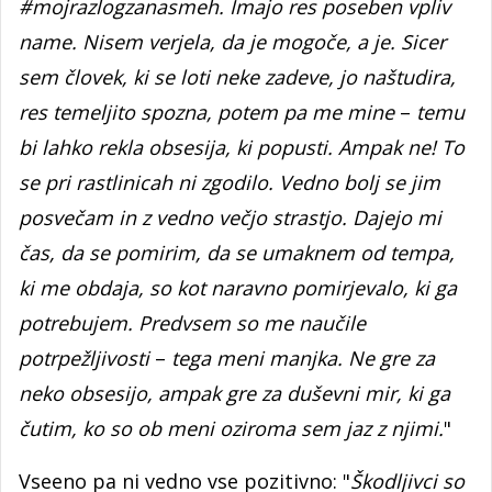
#mojrazlogzanasmeh. Imajo res poseben vpliv
name. Nisem verjela, da je mogoče, a je. Sicer
sem človek, ki se loti neke zadeve, jo naštudira,
res temeljito spozna, potem pa me mine
–
temu
bi lahko rekla obsesija, ki popusti. Ampak ne! To
se pri rastlinicah ni zgodilo. Vedno bolj se jim
posvečam in z vedno večjo strastjo. Dajejo mi
čas, da se pomirim, da se umaknem od tempa,
ki me obdaja, so kot naravno pomirjevalo, ki ga
potrebujem. Predvsem so me naučile
potrpežljivosti
–
tega meni manjka. Ne gre za
neko obsesijo, ampak gre za duševni mir, ki ga
čutim, ko so ob meni oziroma sem jaz z njimi.
"
Vseeno pa ni vedno vse pozitivno: "
Škodljivci so