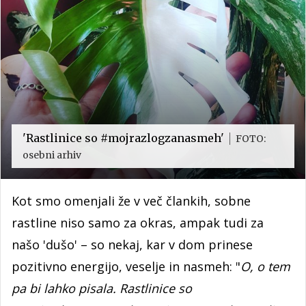
'Rastlinice so #mojrazlogzanasmeh'
FOTO:
osebni arhiv
Kot smo omenjali že v več člankih, sobne
rastline niso samo za okras, ampak tudi za
našo 'dušo' – so nekaj, kar v dom prinese
pozitivno energijo, veselje in nasmeh: "
O, o tem
pa bi lahko pisala. Rastlinice so