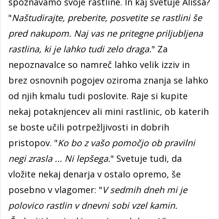
spoznavamo svoje rastline. In kaj svetuje Alissa?
"
Naštudirajte, preberite, posvetite se rastlini še
pred nakupom. Naj vas ne pritegne priljubljena
rastlina, ki je lahko tudi zelo draga.
" Za
nepoznavalce so namreč lahko velik izziv in
brez osnovnih pogojev oziroma znanja se lahko
od njih kmalu tudi poslovite. Raje si kupite
nekaj potaknjencev ali mini rastlinic, ob katerih
se boste učili potrpežljivosti in dobrih
pristopov. "
Ko bo z vašo pomočjo ob pravilni
negi zrasla ... Ni lepšega.
" Svetuje tudi, da
vložite nekaj denarja v ostalo opremo, še
posebno v vlagomer: "
V sedmih dneh mi je
polovico rastlin v dnevni sobi vzel kamin.