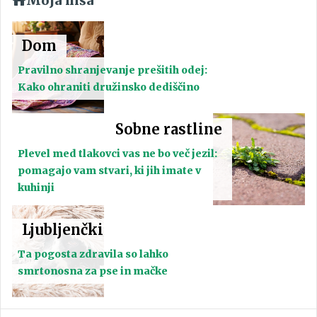
Moja hiša
Dom
Pravilno shranjevanje prešitih odej:
Kako ohraniti družinsko dediščino
Sobne rastline
Plevel med tlakovci vas ne bo več jezil:
pomagajo vam stvari, ki jih imate v
kuhinji
Ljubljenčki
Ta pogosta zdravila so lahko
smrtonosna za pse in mačke