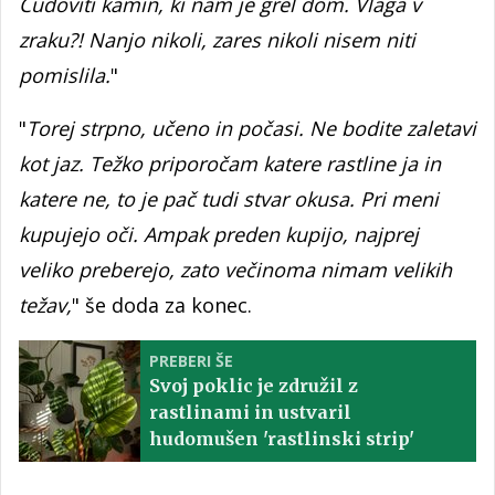
Čudoviti kamin, ki nam je grel dom. Vlaga v
zraku?! Nanjo nikoli, zares nikoli nisem niti
pomislila.
"
"
Torej strpno, učeno in počasi. Ne bodite zaletavi
kot jaz. Težko priporočam katere rastline ja in
katere ne, to je pač tudi stvar okusa. Pri meni
kupujejo oči. Ampak preden kupijo, najprej
veliko preberejo, zato večinoma nimam velikih
težav,
" še doda za konec.
PREBERI ŠE
Svoj poklic je združil z
rastlinami in ustvaril
hudomušen 'rastlinski strip'