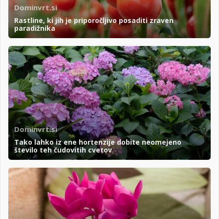
Dominvrt.si
Rastline, ki jih je priporočljivo posaditi zraven
paradižnika
Dominvrt.si
Tako lahko iz ene hortenzije dobite neomejeno
število teh čudovitih cvetov