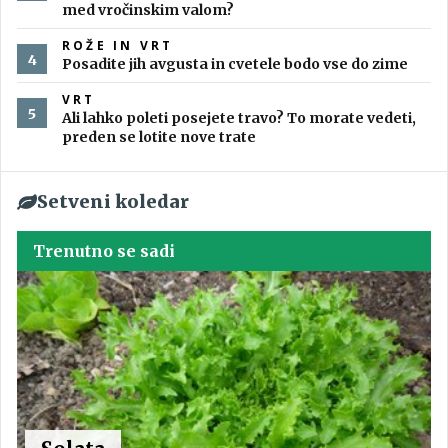
med vročinskim valom?
ROŽE IN VRT
Posadite jih avgusta in cvetele bodo vse do zime
VRT
Ali lahko poleti posejete travo? To morate vedeti,
preden se lotite nove trate
Setveni koledar
Trenutno se sadi