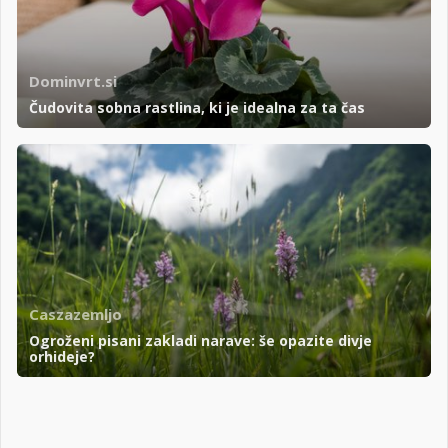
Dominvrt.si
Čudovita sobna rastlina, ki je idealna za ta čas
Caszazemljo
Ogroženi pisani zakladi narave: še opazite divje
orhideje?