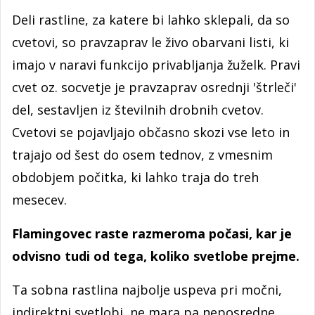
Deli rastline, za katere bi lahko sklepali, da so
cvetovi, so pravzaprav le živo obarvani listi, ki
imajo v naravi funkcijo privabljanja žuželk. Pravi
cvet oz. socvetje je pravzaprav osrednji 'štrleči'
del, sestavljen iz številnih drobnih cvetov.
Cvetovi se pojavljajo občasno skozi vse leto in
trajajo od šest do osem tednov, z vmesnim
obdobjem počitka, ki lahko traja do treh
mesecev.
Flamingovec raste razmeroma počasi, kar je
odvisno tudi od tega, koliko svetlobe prejme.
Ta sobna rastlina najbolje uspeva pri močni,
indirektni svetlobi, ne mara pa neposredne