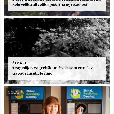
zelo velika ali velika požarna ogroženost
ŽIVALI
Tragedija v zagrebškem živalskem vrtu: lev
napadel in ubil levinjo
OGLAS