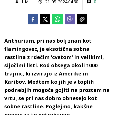
L.M.
21. 05. 2024 04.30
0
Anthurium, pri nas bolj znan kot
flamingovec, je eksotična sobna
rastlina z rdečim 'cvetom' in velikimi,
sijočimi listi. Rod obsega okoli 1000
trajnic, ki izvirajo iz Amerike in
Karibov. Medtem ko jih je v toplih
podnebjih mogoče gojiti na prostem na
vrtu, se pri nas dobro obnesejo kot
sobne rastline. Poglejmo, kakšne
pogoje za to potrebujejo.