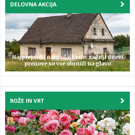
DELOVNA AKCIJA
Najprej šok, nato olajšanje: zadnji dnevi
prenove so vse obrnili na glavo
ROŽE IN VRT