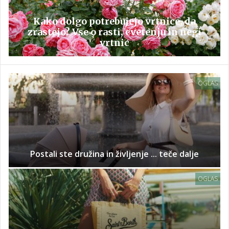
Kako dolgo potrebujejo vrtnice, da
zrastejo? Vse o rasti, cvetenju in negi
vrtnic
OGLAS
Postali ste družina in življenje ... teče dalje
OGLAS