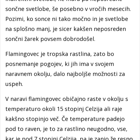
sončne svetlobe, še posebno v vročih mesecih.
Pozimi, ko sonce ni tako močno in je svetlobe
na splošno manj, je sicer kakšen neposreden
sončni žarek povsem dobrodošel.
Flamingovec je tropska rastlina, zato bo
posnemanje pogojev, ki jih ima v svojem
naravnem okolju, dalo najboljše možnosti za
uspeh.
V naravi flamingovec običajno raste v okolju s
temperaturo okoli 15 stopinj Celzija ali raje
kakšno stopinjo več. Če temperature padejo
pod to raven, je to za rastlino neugodno, vse,
kar je pod 7 stopinj Celzija, pa je zanjo že resno