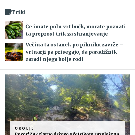
Triki
Če imate poln vrt bučk, morate poznati
ta preprost trik za shranjevanje
Večina ta ostanek po pikniku zavrže –
vrtnarji pa prisegajo, da paradižnik
zaradi njega bolje rodi
OKOLJE
Pozor! Za celotno državo s četrtkom razglašena