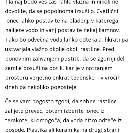
Tla naj bodo ves čas rahlo vlažna in nikoli ne
dovolite, da se popolnoma izsušijo. Cvetlični
lonec lahko postavite na pladenj, v katerega
nalijete vodo in vanj postavite nekaj kamnov.
Tako bo odvečna voda lahko odtekala, hkrati pa
ustvarjala vlažno okolje okoli rastline. Pred
ponovnim zalivanjem pustite, da se zgornji del
zemlje posuši na dotik, kar je v notranjem
prostoru verjetno enkrat tedensko – v vročih
dneh pa nekoliko pogosteje.
Če se vam pogosto zgodi, da sobne rastline
zalijete preveč, potem izberite lonec iz
terakote, ki omogoča, da voda hitro odteče iz
posode. Plastika ali keramika na drugi strani