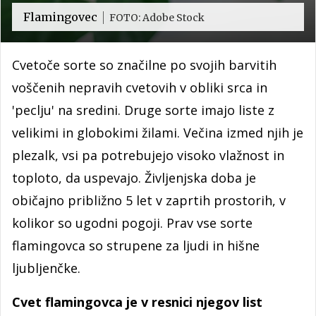
Flamingovec
FOTO: Adobe Stock
Cvetoče sorte so značilne po svojih barvitih
voščenih nepravih cvetovih v obliki srca in
'peclju' na sredini. Druge sorte imajo liste z
velikimi in globokimi žilami. Večina izmed njih je
plezalk, vsi pa potrebujejo visoko vlažnost in
toploto, da uspevajo. Življenjska doba je
običajno približno 5 let v zaprtih prostorih, v
kolikor so ugodni pogoji. Prav vse sorte
flamingovca so strupene za ljudi in hišne
ljubljenčke.
Cvet flamingovca je v resnici njegov list