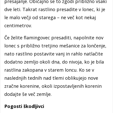
presajanje. Običajno se to zgodi približno vsaki
dve leti. Takrat rastlino presadite v lonec, ki je
le malo večji od starega – ne več kot nekaj
centimetrov.
Če želite flamingovec presaditi, napolnite nov
lonec s približno tretjino mešanice za lončenje,
nato rastlino postavite vanj in rahlo natlačite
dodatno zemljo okoli dna, do nivoja, ko je bila
rastlina zakopana v starem loncu. Ko se v
naslednjih tednih nad tlemi oblikujejo nove
zračne korenine, okoli izpostavljenih korenin
dodajte še več zemlje.
Pogosti škodljivci