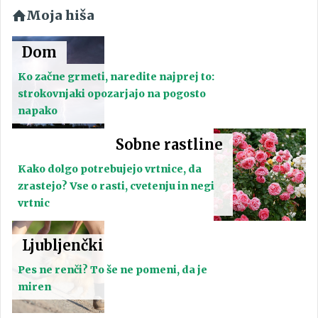
Moja hiša
Dom
Ko začne grmeti, naredite najprej to:
strokovnjaki opozarjajo na pogosto
napako
Sobne rastline
Kako dolgo potrebujejo vrtnice, da
zrastejo? Vse o rasti, cvetenju in negi
vrtnic
Ljubljenčki
Pes ne renči? To še ne pomeni, da je
miren