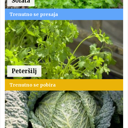
Solata
Trenutno se presaja
Peteršilj
Trenutno se pobira