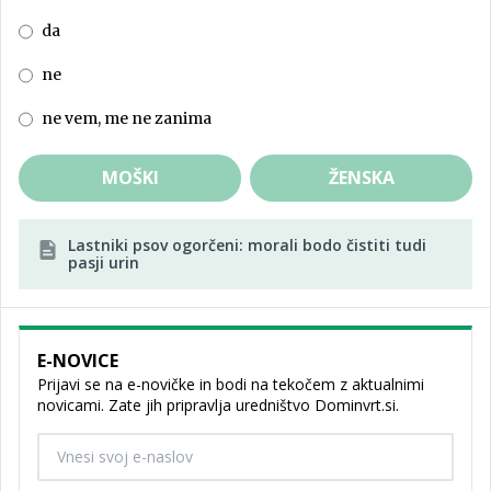
da
ne
ne vem, me ne zanima
MOŠKI
ŽENSKA
Lastniki psov ogorčeni: morali bodo čistiti tudi
pasji urin
E-NOVICE
Prijavi se na e-novičke in bodi na tekočem z aktualnimi
novicami. Zate jih pripravlja uredništvo Dominvrt.si.