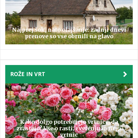
Najprej šok, nato olajšanje: zadnji dnevi
prenove so vse obrnili na glavo
ROŽE IN VRT
Kako dolgo potrebujejo vrtnice, da
zrastejo? Vse o rasti, cvetenju in negi
vrtnic