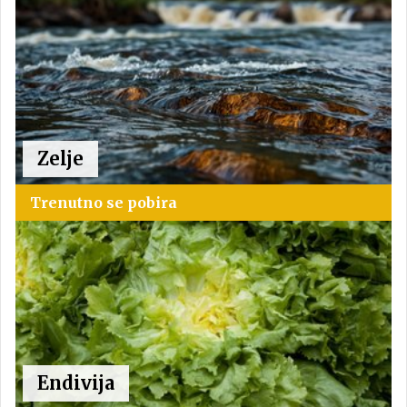
Zelje
Trenutno se pobira
Endivija