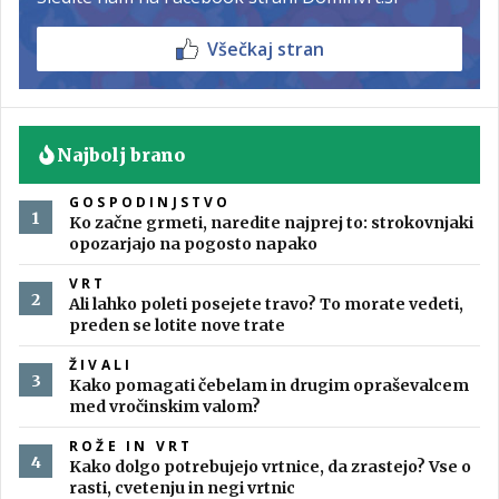
Všečkaj stran
Najbolj brano
GOSPODINJSTVO
Ko začne grmeti, naredite najprej to: strokovnjaki
opozarjajo na pogosto napako
VRT
Ali lahko poleti posejete travo? To morate vedeti,
preden se lotite nove trate
ŽIVALI
Kako pomagati čebelam in drugim opraševalcem
med vročinskim valom?
ROŽE IN VRT
Kako dolgo potrebujejo vrtnice, da zrastejo? Vse o
rasti, cvetenju in negi vrtnic