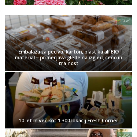
OGLAS
Embalaža za pecivo: karton, plastika ali BIO
material – primerjava glede na izgled, ceno in
trajnost
10 let in več kot 1.300 lokacij Fresh Corner
OGLAS