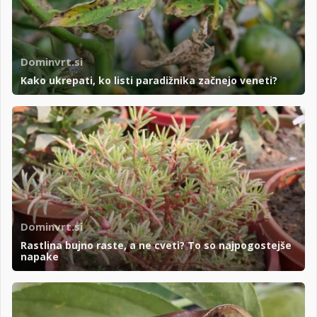
Dominvrt.si
Kako ukrepati, ko listi paradižnika začnejo veneti?
Dominvrt.si
Rastlina bujno raste, a ne cveti? To so najpogostejše
napake