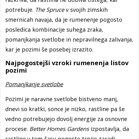
potrebuje.
The Spruce
v svojih zimskih
smernicah navaja, da je rumenenje pogosto
posledica kombinacije suhega zraka,
pomanjkanja svetlobe in nepravilnega zalivanja,
kar je pozimi še posebej izrazito.
Najpogostejši vzroki rumenenja listov
pozimi
Pomanjkanje svetlobe
Pozimi je naravne svetlobe bistveno manj,
dnevi so kratki, sonce je nizko, rastline pa še
vedno potrebujejo dovolj energije za osnovne
procese.
Better Homes Gardens
izpostavlja, da
rastline v tem času pogosto trpijo zaradi