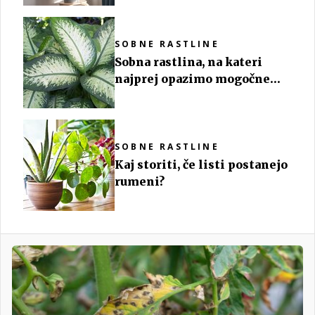
SOBNE RASTLINE
Sobna rastlina, na kateri
najprej opazimo mogočne
zelene liste
SOBNE RASTLINE
Kaj storiti, če listi postanejo
rumeni?