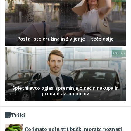
Postali ste družina in življenje ... teče dalje
OGLAS
Spletni avto oglasi spreminjajo način nakupa in
prodaje avtomobilov
Triki
Če imate poln vrt bučk, morate poznati