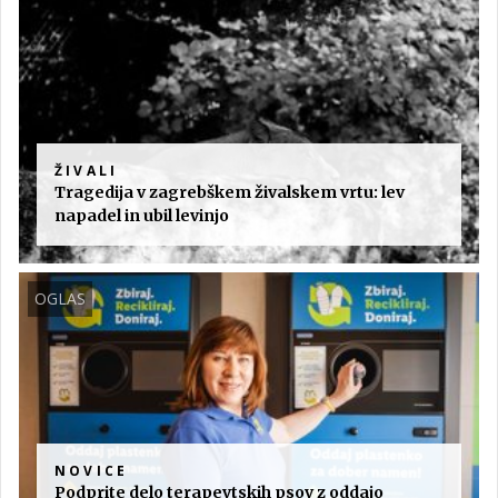
ŽIVALI
Tragedija v zagrebškem živalskem vrtu: lev
napadel in ubil levinjo
OGLAS
NOVICE
Podprite delo terapevtskih psov z oddajo