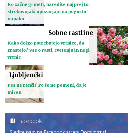
Ko začne grmeti, naredite najprej to:
strokovnjaki opozarjajo na pogosto
napako
Sobne rastline
Kako dolgo potrebujejo vrtnice, da
zrastejo? Vse o rasti, cvetenju in negi
vrtnic
Ljubljenčki
Pes ne renči? To še ne pomeni, da je
miren
Facebook
Sledite nam na Facebook strani Dominvrt.si