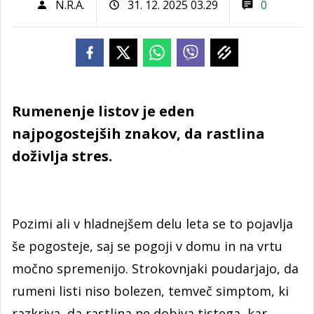
N.R.A.
31. 12. 2025 03.29
0
Rumenenje listov je eden
najpogostejših znakov, da rastlina
doživlja stres.
Pozimi ali v hladnejšem delu leta se to pojavlja
še pogosteje, saj se pogoji v domu in na vrtu
močno spremenijo. Strokovnjaki poudarjajo, da
rumeni listi niso bolezen, temveč simptom, ki
razkriva, da rastlina ne dobiva tistega, kar