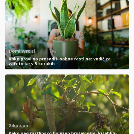
Dominvrt.si
Kako pravilno presaditi sobne rastline: vodič za
začetnike v 5 korakih
24ur.com
Kako nad rastlinsko bolezen hrušev ožig, ki lahko