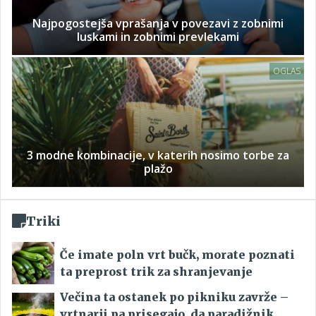
Najpogostejša vprašanja v povezavi z zobnimi
luskami in zobnimi prevlekami
OGLAS
3 modne kombinacije, v katerih nosimo torbe za
plažo
Triki
Če imate poln vrt bučk, morate poznati
ta preprost trik za shranjevanje
Večina ta ostanek po pikniku zavrže –
vrtnarji pa prisegajo, da paradižnik