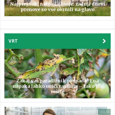
Najprej šok, nato olajšanje: zadnji dnevi
prenove so vse obrnili na glavo
VRT
Zakaj vaš paradižnik propada? Ena
napaka lahko uniči rastline – tako jih
rešite
OGLAS