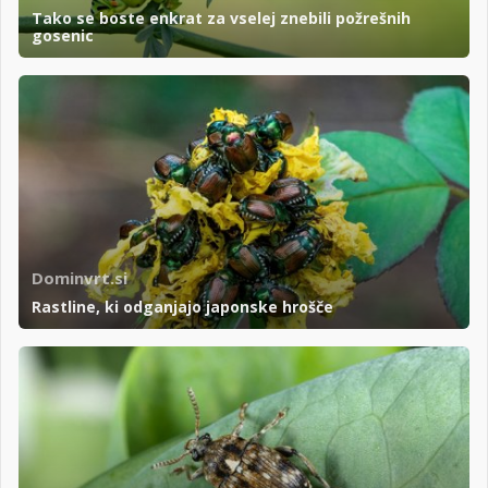
Tako se boste enkrat za vselej znebili požrešnih
gosenic
Dominvrt.si
Rastline, ki odganjajo japonske hrošče