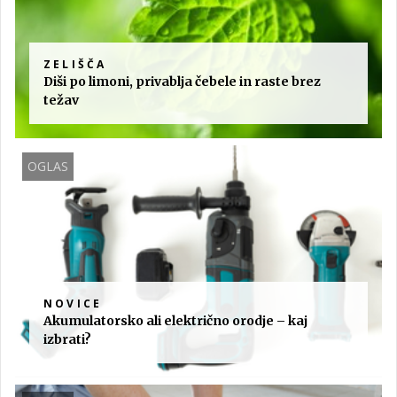
ZELIŠČA
Diši po limoni, privablja čebele in raste brez
težav
OGLAS
NOVICE
Akumulatorsko ali električno orodje – kaj
izbrati?