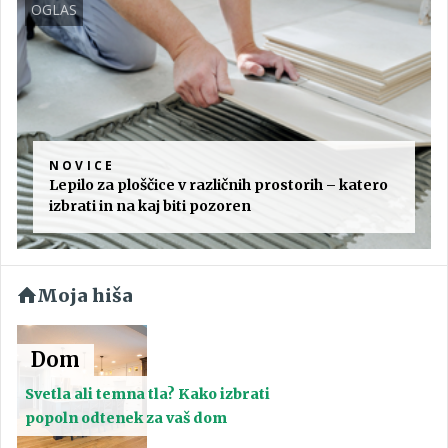
OGLAS
NOVICE
Lepilo za ploščice v različnih prostorih – katero
izbrati in na kaj biti pozoren
Moja hiša
Dom
Svetla ali temna tla? Kako izbrati
popoln odtenek za vaš dom