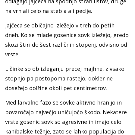
odlagajo jajčeca na spodnjo stran listov, druge
na vrh ali celo na stebla ali peclje.
Jajčeca se običajno izležejo v treh do petih
dneh. Ko se mlade gosenice sovk izležejo, gredo
skozi štiri do šest različnih stopenj, odvisno od
vrste.
Ličinke so ob izleganju precej majhne, z vsako
stopnjo pa postopoma rastejo, dokler ne
dosežejo dolžine okoli pet centimetrov.
Med larvalno fazo se sovke aktivno hranijo in
povzročajo največjo uničujočo škodo. Nekatere
vrste gosenic sovk so agresivne in imajo celo
kanibalske težnje, zato se lahko populacija do