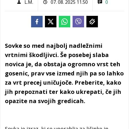
L.M.
07. 08. 2025 11.50
0
Sovke so med najbolj nadležnimi
vrtnimi škodljivci. Še posebej slaba
novica je, da obstaja ogromno vrst teh
gosenic, prav vse izmed njih pa so lahko
za vrt precej uničujoče. Preberite, kako
jih prepoznati ter kako ukrepati, če jih
opazite na svojih gredicah.
Sovka je izraz, ki se uporablja za ličinke in