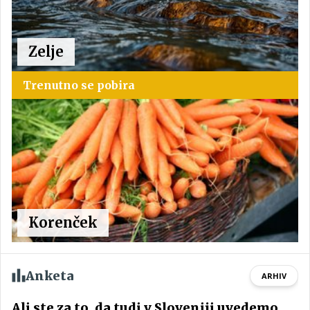
Zelje
Trenutno se pobira
Korenček
Anketa
ARHIV
Ali ste za to, da tudi v Sloveniji uvedemo