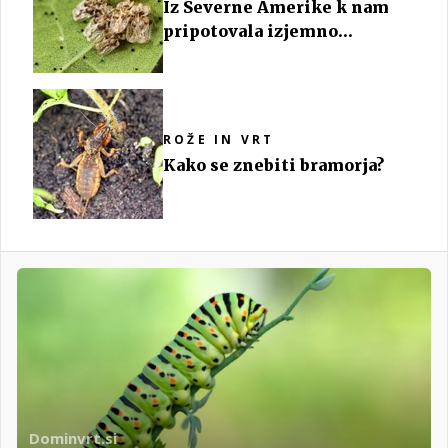
Iz Severne Amerike k nam
pripotovala izjemno
invazivna žuželka
ROŽE IN VRT
Kako se znebiti bramorja?
Dominvrt.si