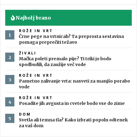
Najbolj brano
ROŽE IN VRT
Črne pege na vrtnicah? Ta preprosta sestavina
pomaga preprečiti težavo
ŽIVALI
Mačka poleti premalo pije? Ti triki jo bodo
spodbudili, da zaužije več vode
ROŽE IN VRT
Pametno zalivanje vrta: nasveti za manjšo porabo
vode
ROŽE IN VRT
Posadite jih avgusta in cvetele bodo vse do zime
DOM
Svetla ali temna tla? Kako izbrati popoln odtenek
za vaš dom