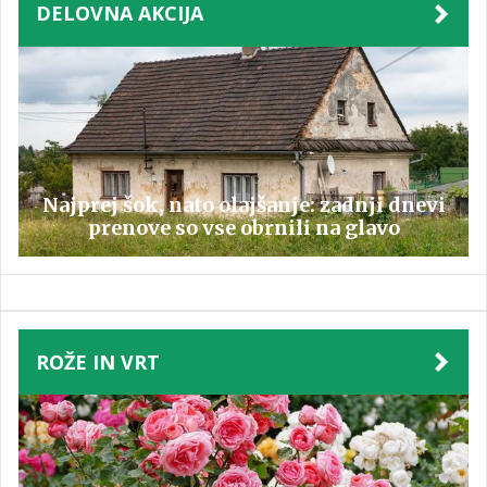
DELOVNA AKCIJA
Najprej šok, nato olajšanje: zadnji dnevi
prenove so vse obrnili na glavo
ROŽE IN VRT