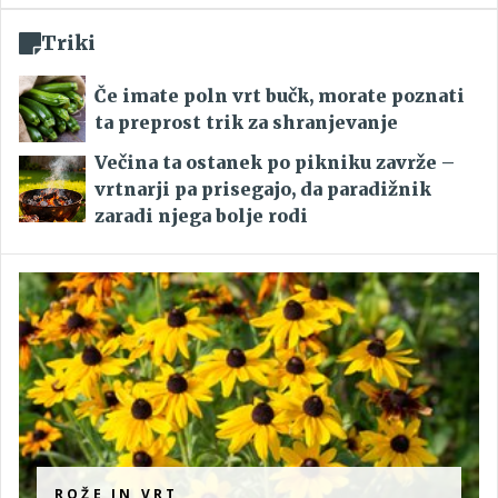
Triki
Če imate poln vrt bučk, morate poznati
ta preprost trik za shranjevanje
Večina ta ostanek po pikniku zavrže –
vrtnarji pa prisegajo, da paradižnik
zaradi njega bolje rodi
ROŽE IN VRT