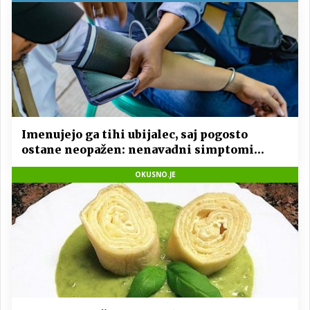
Imenujejo ga tihi ubijalec, saj pogosto
ostane neopažen: nenavadni simptomi
visokega holesterola
OKUSNO.JE