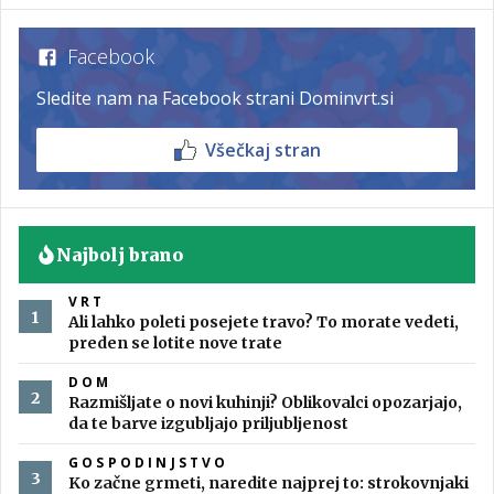
Facebook
Sledite nam na Facebook strani Dominvrt.si
Všečkaj stran
Najbolj brano
VRT
Ali lahko poleti posejete travo? To morate vedeti,
preden se lotite nove trate
DOM
Razmišljate o novi kuhinji? Oblikovalci opozarjajo,
da te barve izgubljajo priljubljenost
GOSPODINJSTVO
Ko začne grmeti, naredite najprej to: strokovnjaki