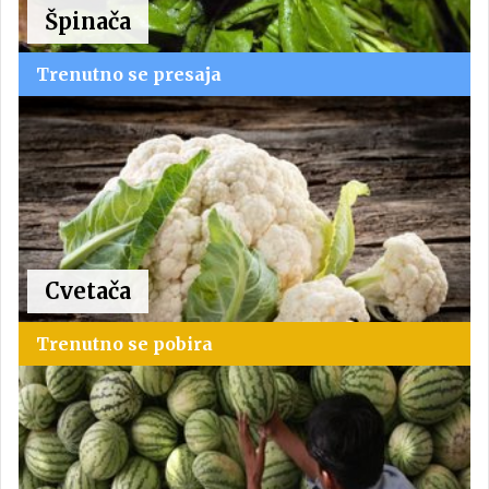
Špinača
Trenutno se presaja
Cvetača
Trenutno se pobira