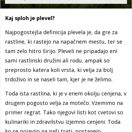
Kaj sploh je plevel?
Najpogostejša definicija plevela je, da gre za
rastline, ki rastejo na napačnem mestu, ter se
tam zelo hitro širijo. Pleveli ne pripadajo eni
sami rastlinski družini ali rodu, ampak so
preprosto katera koli vrsta, ki velja za bolj
trdoživo in se naseli tam, kjer je ne želimo.
Toda ista rastlina, ki je v enem okolju cenjena, v
drugem pogosto velja za motečo. Vzemimo na
primer regrat. Tako njegovi listi kot cvetovi so
kulinariki in zdravilstvu izjemno cenjeni. Toda
ko se pojavijo na naši trati, postanejo