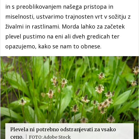
in s preoblikovanjem našega pristopa in
miselnosti, ustvarimo trajnosten vrt v sožitju z
živalmi in rastlinami. Morda lahko za začetek
plevel pustimo na eni ali dveh gredicah ter
opazujemo, kako se nam to obnese.
Plevela ni potrebno odstranjevati za vsako
ceno.
FOTO: Adobe Stock