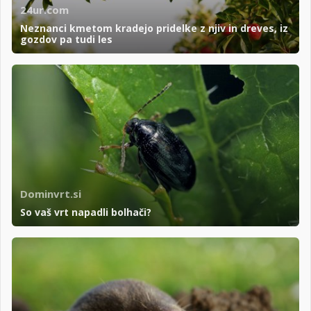
24ur.com
Neznanci kmetom kradejo pridelke z njiv in dreves, iz
gozdov pa tudi les
Dominvrt.si
So vaš vrt napadli bolhači?