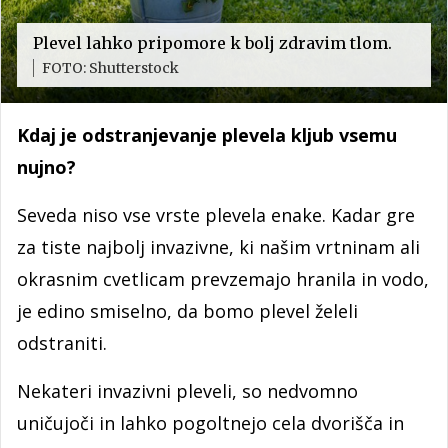
Plevel lahko pripomore k bolj zdravim tlom.
FOTO: Shutterstock
Kdaj je odstranjevanje plevela kljub vsemu
nujno?
Seveda niso vse vrste plevela enake. Kadar gre
za tiste najbolj invazivne, ki našim vrtninam ali
okrasnim cvetlicam prevzemajo hranila in vodo,
je edino smiselno, da bomo plevel želeli
odstraniti.
Nekateri invazivni pleveli, so nedvomno
uničujoči in lahko pogoltnejo cela dvorišča in