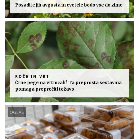
Posadite jih avgusta in cvetele bodo vse do zime
ROŽE IN VRT
Črne pege na vrtnicah? Ta preprosta sestavina
pomaga preprečiti težavo
OGLAS