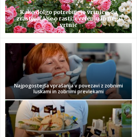
Kako dolgo potrebujejo vrtnice, da
zrastejo? Vse o rasti, cvetenju in negi
vrtnic
Najpogostejša vprašanja v povezavi z zobnimi
luskami in zobnimi prevlekami