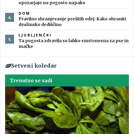
opozarjajo na pogosto napako
DOM
Pravilno shranjevanje prešitih odej: Kako ohraniti
družinsko dediščino
LJUBLJENČKI
Ta pogosta zdravila so lahko smrtonosna za pse in
mačke
Setveni koledar
Trenutno se sadi