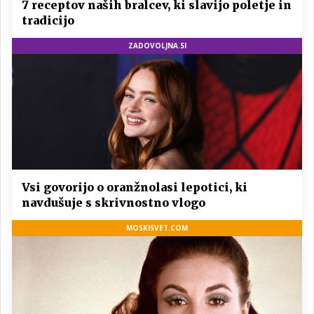
7 receptov naših bralcev, ki slavijo poletje in
tradicijo
ZADOVOLJNA.SI
Vsi govorijo o oranžnolasi lepotici, ki
navdušuje s skrivnostno vlogo
MOSKISVET.COM