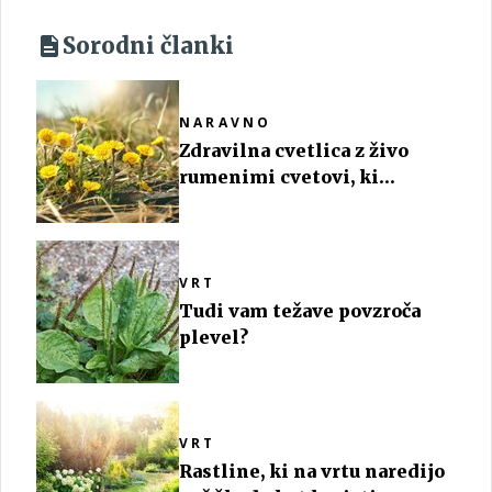
Sorodni članki
NARAVNO
Zdravilna cvetlica z živo
rumenimi cvetovi, ki
spominjajo na regrat
VRT
Tudi vam težave povzroča
plevel?
VRT
Rastline, ki na vrtu naredijo