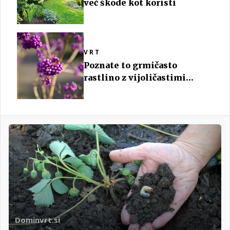
več škode kot koristi
VRT
Poznate to grmičasto
rastlino z vijoličastimi
plodovi?
Dominvrt.si