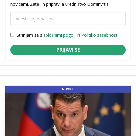
novicami. Zate jih pripravlja uredništvo Dominvrt.si.
Strinjam se s
splošnimi pogoji
in
Politiko zasebnosti
.
PRIJAVI SE
NOVICE