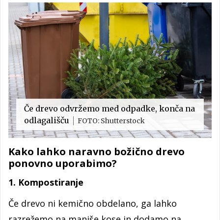
Če drevo odvržemo med odpadke, konča na
odlagališču
FOTO: Shutterstock
Kako lahko naravno božično drevo
ponovno uporabimo?
1. Kompostiranje
Če drevo ni kemično obdelano, ga lahko
razrežemo na manjše kose in dodamo na