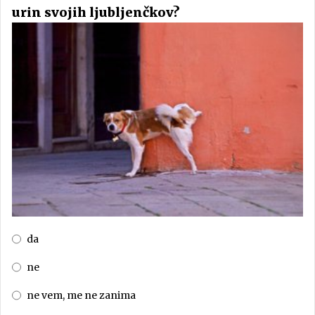
urin svojih ljubljenčkov?
da
ne
ne vem, me ne zanima