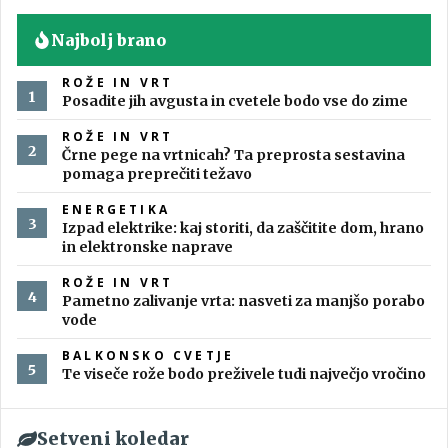
Najbolj brano
ROŽE IN VRT
Posadite jih avgusta in cvetele bodo vse do zime
ROŽE IN VRT
Črne pege na vrtnicah? Ta preprosta sestavina
pomaga preprečiti težavo
ENERGETIKA
Izpad elektrike: kaj storiti, da zaščitite dom, hrano
in elektronske naprave
ROŽE IN VRT
Pametno zalivanje vrta: nasveti za manjšo porabo
vode
BALKONSKO CVETJE
Te viseče rože bodo preživele tudi največjo vročino
Setveni koledar