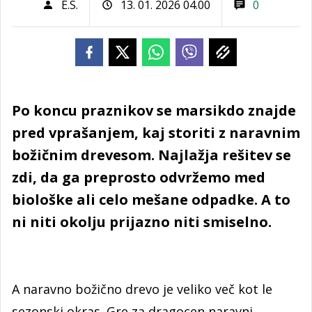
E.S.
13. 01. 2026 04.00
0
Po koncu praznikov se marsikdo znajde
pred vprašanjem, kaj storiti z naravnim
božičnim drevesom. Najlažja rešitev se
zdi, da ga preprosto odvržemo med
biološke ali celo mešane odpadke. A to
ni niti okolju prijazno niti smiselno.
A naravno božično drevo je veliko več kot le
sezonski okras. Gre za dragocen naravni