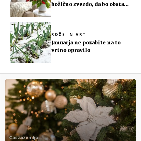
božično zvezdo, da bo obstala
celo leto
ROŽE IN VRT
Januarja ne pozabite na to
vrtno opravilo
Caszazemljo