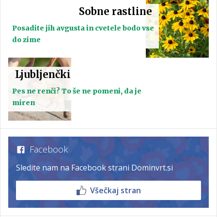
Sobne rastline
Posadite jih avgusta in cvetele bodo vse
do zime
Ljubljenčki
Pes ne renči? To še ne pomeni, da je
miren
Facebook
Sledite nam na Facebook strani Dominvrt.si
Všečkaj stran