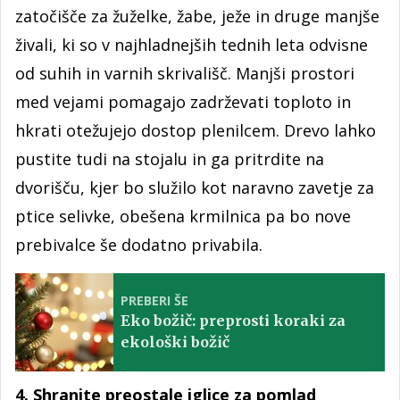
zatočišče za žuželke, žabe, ježe in druge manjše
živali, ki so v najhladnejših tednih leta odvisne
od suhih in varnih skrivališč. Manjši prostori
med vejami pomagajo zadrževati toploto in
hkrati otežujejo dostop plenilcem. Drevo lahko
pustite tudi na stojalu in ga pritrdite na
dvorišču, kjer bo služilo kot naravno zavetje za
ptice selivke, obešena krmilnica pa bo nove
prebivalce še dodatno privabila.
PREBERI ŠE
Eko božič: preprosti koraki za
ekološki božič
4. Shranite preostale iglice za pomlad