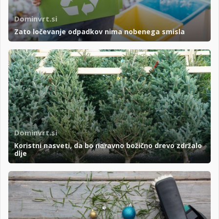
Dominvrt.si
Zato ločevanje odpadkov nima nobenega smisla
Dominvrt.si
Koristni nasveti, da bo naravno božično drevo zdržalo
dlje