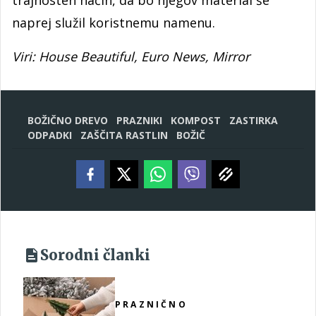
trajnosten način, da bo njegov material še
naprej služil koristnemu namenu.
Viri: House Beautiful, Euro News, Mirror
BOŽIČNO DREVO
PRAZNIKI
KOMPOST
ZASTIRKA
ODPADKI
ZAŠČITA RASTLIN
BOŽIČ
Sorodni članki
PRAZNIČNO