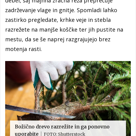
debel, saj majhna zračna reža preprečuje
zadrževanje vlage in gnitje. Spomladi lahko
zastirko pregledate, krhke veje in stebla
razrežete na manjše koščke ter jih pustite na
mestu, da se še naprej razgrajujejo brez
motenja rasti.
Božično drevo razrežite in ga ponovno
uporabite
FOTO: Shutterstock