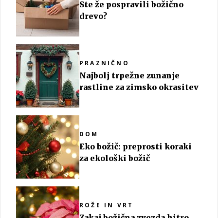
Ste že pospravili božično
drevo?
PRAZNIČNO
Najbolj trpežne zunanje
rastline za zimsko okrasitev
DOM
Eko božič: preprosti koraki
za ekološki božič
ROŽE IN VRT
Zakaj božična zvezda hitro