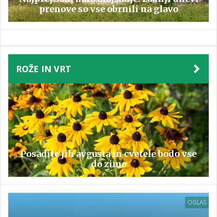
prenove so vse obrnili na glavo
ROŽE IN VRT
Posadite jih avgusta in cvetele bodo vse
do zime
OGLAS