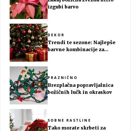
izgubi barvo
DEKOR
Trendi te sezone: Najlepše
barvne kombinacije za
božično drevo
PRAZNIČNO
Brezplačna popravljalnica
božičnih lučk in okraskov
SOBNE RASTLINE
Tako morate skrbeti za