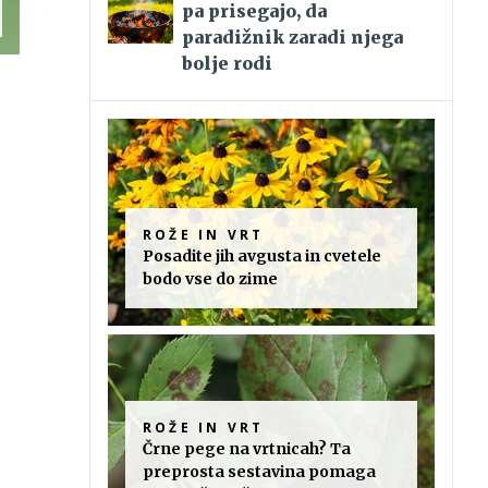
pa prisegajo, da
paradižnik zaradi njega
bolje rodi
ROŽE IN VRT
Posadite jih avgusta in cvetele
bodo vse do zime
ROŽE IN VRT
Črne pege na vrtnicah? Ta
preprosta sestavina pomaga