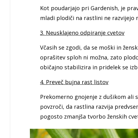
Kot poudarjajo pri Gardenish, je pra
mladi plodiči na rastlini ne razvijejo 
3. Neusklajeno odpiranje cvetov
Včasih se zgodi, da se moški in žensk
oprašitev sploh ni možna, zato plodo
običajno stabilizira in pridelek se izb
4. Preveč bujna rast listov
Prekomerno gnojenje z dušikom ali s
povzroči, da rastlina razvija predvse
pogosto zmanjša tvorbo ženskih cvet