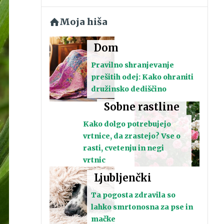
Moja hiša
Dom
Pravilno shranjevanje
prešitih odej: Kako ohraniti
družinsko dediščino
Sobne rastline
Kako dolgo potrebujejo
vrtnice, da zrastejo? Vse o
rasti, cvetenju in negi
vrtnic
Ljubljenčki
Ta pogosta zdravila so
lahko smrtonosna za pse in
mačke