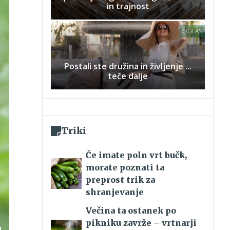
in trajnost
OGLAS
Postali ste družina in življenje ...
teče dalje
Triki
Če imate poln vrt bučk,
morate poznati ta
preprost trik za
shranjevanje
Večina ta ostanek po
pikniku zavrže – vrtnarji