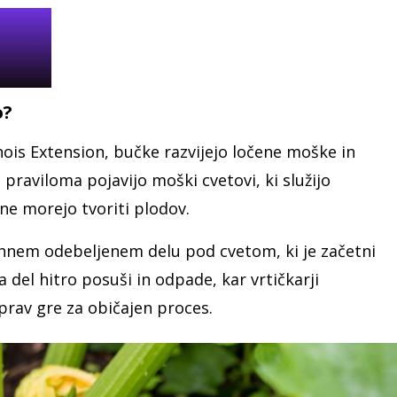
o?
inois Extension, bučke razvijejo ločene moške in
e praviloma pojavijo moški cvetovi, ki služijo
e morejo tvoriti plodov.
hnem odebeljenem delu pod cvetom, ki je začetni
a del hitro posuši in odpade, kar vrtičkarji
rav gre za običajen proces.