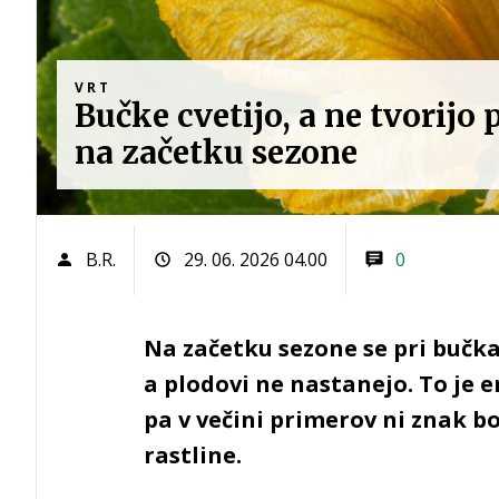
VRT
Bučke cvetijo, a ne tvorijo
na začetku sezone
B.R.
29. 06. 2026 04.00
0
Na začetku sezone se pri bučka
a plodovi ne nastanejo. To je 
pa v večini primerov ni znak b
rastline.