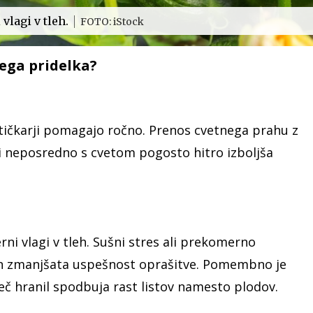
lagi v tleh.
FOTO: iStock
ega pridelka?
rtičkarji pomagajo ročno. Prenos cvetnega prahu z
i neposredno s cvetom pogosto hitro izboljša
i vlagi v tleh. Sušni stres ali prekomerno
e in zmanjšata uspešnost oprašitve. Pomembno je
eč hranil spodbuja rast listov namesto plodov.