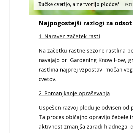
Bučke cvetijo, a ne tvorijo plodov?
FOT
Najpogostejši razlogi za odso
1. Naraven začetek rasti
Na začetku rastne sezone rastlina 
navajajo pri Gardening Know How, gr
rastlina najprej vzpostavi močan veg
cvetov.
2. Pomanjkanje opraševanja
Uspešen razvoj plodu je odvisen od 
Ta proces običajno opravijo čebele i
aktivnost zmanjša zaradi hladnega, 