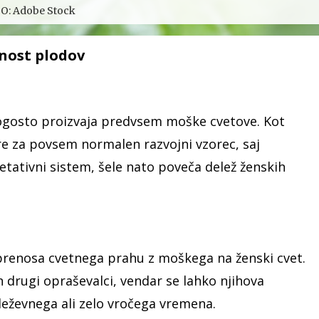
O: Adobe Stock
tnost plodov
pogosto proizvaja predvsem moške cvetove. Kot
e za povsem normalen razvojni vzorec, saj
etativni sistem, šele nato poveča delež ženskih
prenosa cvetnega prahu z moškega na ženski cvet.
n drugi opraševalci, vendar se lahko njihova
deževnega ali zelo vročega vremena.