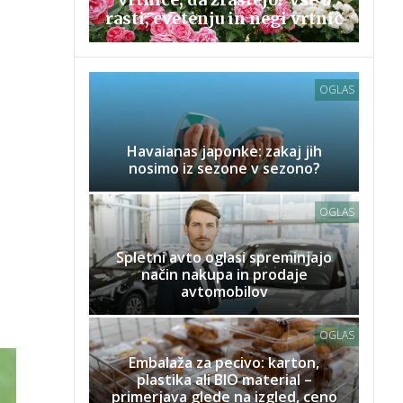
rasti, cvetenju in negi vrtnic
OGLAS
Havaianas japonke: zakaj jih
nosimo iz sezone v sezono?
OGLAS
Spletni avto oglasi spreminjajo
način nakupa in prodaje
avtomobilov
OGLAS
Embalaža za pecivo: karton,
plastika ali BIO material –
primerjava glede na izgled, ceno