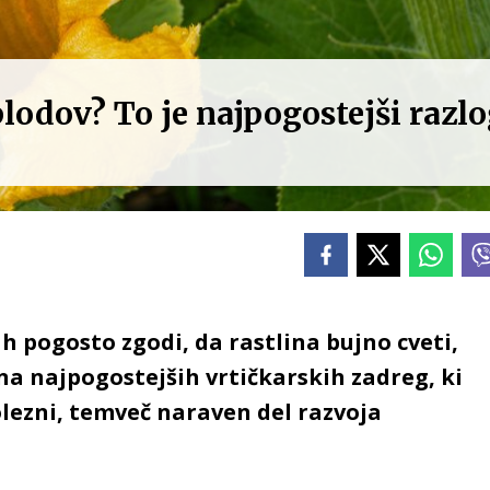
 plodov? To je najpogostejši razl
h pogosto zgodi, da rastlina bujno cveti,
ena najpogostejših vrtičkarskih zadreg, ki
olezni, temveč naraven del razvoja