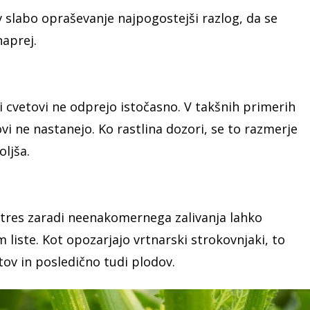
v slabo opraševanje najpogostejši razlog, da se
naprej.
i cvetovi ne odprejo istočasno. V takšnih primerih
vi ne nastanejo. Ko rastlina dozori, se to razmerje
oljša.
tres zaradi neenakomernega zalivanja lahko
m liste. Kot opozarjajo vrtnarski strokovnjaki, to
ov in posledično tudi plodov.