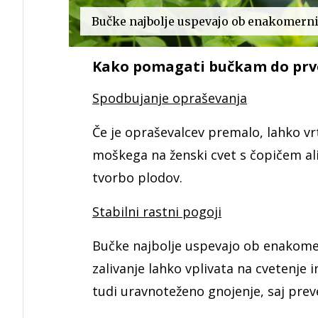
Bučke najbolje uspevajo ob enakomerni v
Kako pomagati bučkam do prv
Spodbujanje opraševanja
Če je opraševalcev premalo, lahko v
moškega na ženski cvet s čopičem al
tvorbo plodov.
Stabilni rastni pogoji
Bučke najbolje uspevajo ob enakomern
zalivanje lahko vplivata na cvetenj
tudi uravnoteženo gnojenje, saj prev