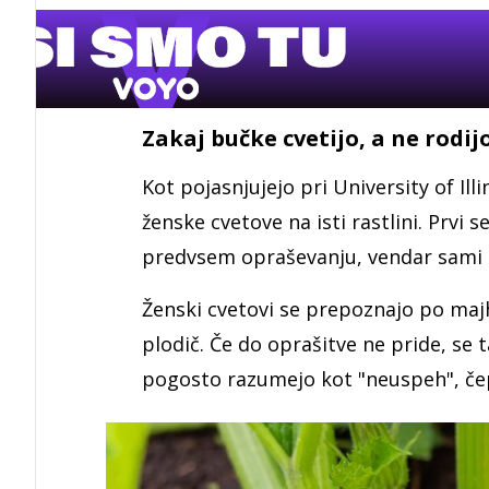
Zakaj bučke cvetijo, a ne rodij
Kot pojasnjujejo pri University of Ill
ženske cvetove na isti rastlini. Prvi s
predvsem opraševanju, vendar sami n
Ženski cvetovi se prepoznajo po maj
plodič. Če do oprašitve ne pride, se t
pogosto razumejo kot "neuspeh", čep