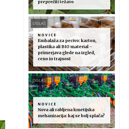
preprečiti težavo
OGLAS
NOVICE
Embalaža za pecivo: karton,
plastika ali BIO material –
primerjava glede na izgled,
ceno in trajnost
OGLAS
NOVICE
Nova ali rabljena kmetijska
mehanizacija: kaj se bolj splača?