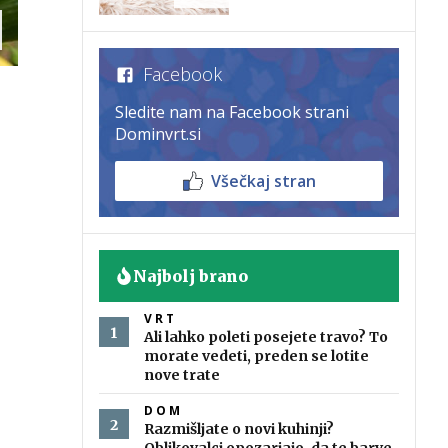
Facebook
Sledite nam na Facebook strani
Dominvrt.si
Všečkaj stran
Najbolj brano
VRT
Ali lahko poleti posejete travo? To
morate vedeti, preden se lotite
nove trate
DOM
Razmišljate o novi kuhinji?