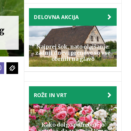
DELOVNA AKCIJA
og
Najprej šok, nato olajšanje:
zadnji dnevi prenove so vse
obrnili na glavo
ROŽE IN VRT
Kako dolgo potrebujejo
vrtnice, da zrastejo? Vse o