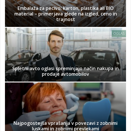
Embalaža za pecivo: karton, plastika ali BIO
material – primerjava glede na izgled, ceno in
trajnost
OGLAS
Spletni avto oglasi spreminjajo način nakupa in
prodaje avtomobilov
Najpogostejša vprašanja v povezavi z zobnimi
luskami in zobnimi prevlekami