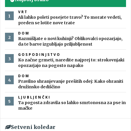
VRT
Ali lahko poleti posejete travo? To morate vedeti,
preden se lotite nove trate
DOM
Razmišljate o novi kuhinji? Oblikovalci opozarjajo,
da te barve izgubljajo priljubljenost
GOSPODINJSTVO
Ko začne grmeti, naredite najprej to: strokovnjaki
opozarjajo na pogosto napako
DOM
Pravilno shranjevanje prešitih odej: Kako ohraniti
družinsko dediščino
LJUBLJENČKI
Ta pogosta zdravila so lahko smrtonosna za pse in
mačke
Setveni koledar