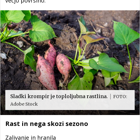
večjo površino.
Sladki krompir je toploljubna rastlina.
FOTO:
Adobe Stock
Rast in nega skozi sezono
Zalivanje in hranila