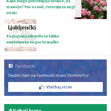
Kako dolgo potrebujejo vrtnice, da
zrastejo? Vse o rasti, cvetenju in negi
vrtnic
Ljubljenčki
Ta pogosta zdravila so lahko
smrtonosna za pse in mačke
Facebook
Sledite nam na Facebook strani Dominvrt.si
Všečkaj stran
Najbolj brano