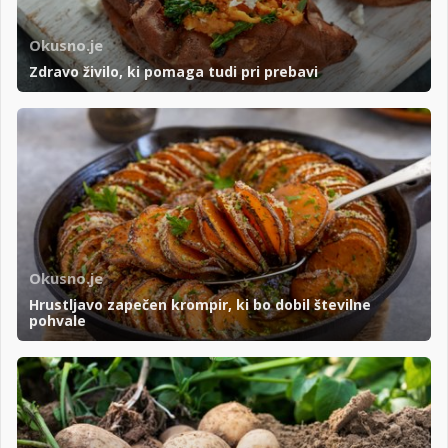
Okusno.je
Zdravo živilo, ki pomaga tudi pri prebavi
Okusno.je
Hrustljavo zapečen krompir, ki bo dobil številne
pohvale