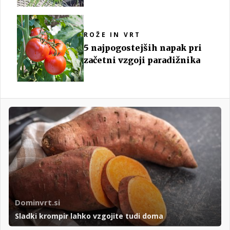
ROŽE IN VRT
5 najpogostejših napak pri
začetni vzgoji paradižnika
Dominvrt.si
Sladki krompir lahko vzgojite tudi doma