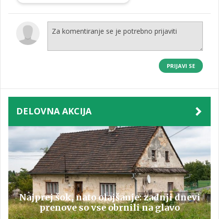
PRIJAVI SE
DELOVNA AKCIJA
Najprej šok, nato olajšanje: zadnji dnevi
prenove so vse obrnili na glavo