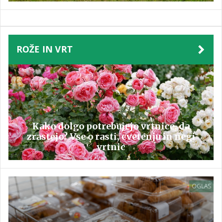
ROŽE IN VRT
Kako dolgo potrebujejo vrtnice, da
zrastejo? Vse o rasti, cvetenju in negi
vrtnic
OGLAS