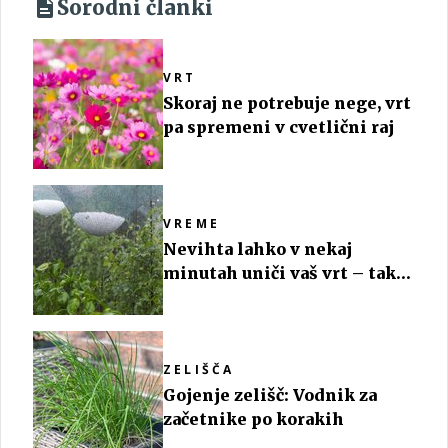
Sorodni članki
VRT
Skoraj ne potrebuje nege, vrt
pa spremeni v cvetlični raj
VREME
Nevihta lahko v nekaj
minutah uniči vaš vrt – tako
ga pravočasno zaščitite
ZELIŠČA
Gojenje zelišč: Vodnik za
začetnike po korakih