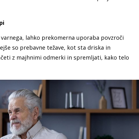
pi
a varnega, lahko prekomerna uporaba povzroči
jše so prebavne težave, kot sta driska in
začeti z majhnimi odmerki in spremljati, kako telo