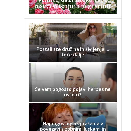
rasti, cvetenju in negi vrtnic
OGLAS
Postali ste družina in življenje ...
teče dalje
Se vam pogosto pojavi herpes na
ustnici?
Najpogostejša vprašanja v
povezavi z zobnimi luskami in