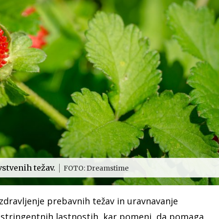
vstvenih težav.
FOTO: Dreamstime
 zdravljenje prebavnih težav in uravnavanje
adstringentnih lastnostih, kar pomeni, da pomaga