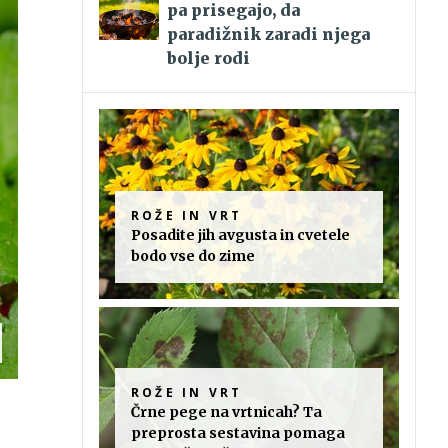
pa prisegajo, da
paradižnik zaradi njega
bolje rodi
ROŽE IN VRT
Posadite jih avgusta in cvetele
bodo vse do zime
ROŽE IN VRT
Črne pege na vrtnicah? Ta
preprosta sestavina pomaga