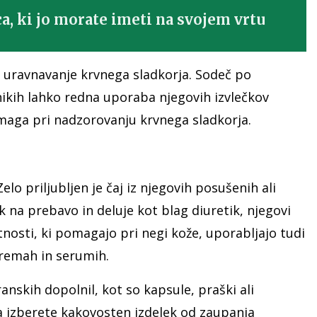
a, ki jo morate imeti na svojem vrtu
na uravnavanje krvnega sladkorja. Sodeč po
lnikih lahko redna uporaba njegovih izvlečkov
pomaga pri nadzorovanju krvnega sladkorja.
lo priljubljen je čaj iz njegovih posušenih ali
ek na prebavo in deluje kot blag diuretik, njegovi
stnosti, ki pomagajo pri negi kože, uporabljajo tudi
kremah in serumih.
anskih dopolnil, kot so kapsule, praški ali
 izberete kakovosten izdelek od zaupanja