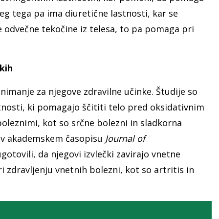
leg tega pa ima diuretične lastnosti, kar se
e odvečne tekočine iz telesa, to pa pomaga pri
kih
imanje za njegove zdravilne učinke. Študije so
nosti, ki pomagajo ščititi telo pred oksidativnim
boleznimi, kot so srčne bolezni in sladkorna
eni v akademskem časopisu
Journal of
ugotovili, da njegovi izvlečki zavirajo vnetne
i zdravljenju vnetnih bolezni, kot so artritis in