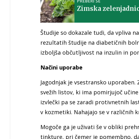
PREBERI ŠE
Zimska zelenjadnic
Študije so dokazale tudi, da vpliva 
rezultatih študije na diabetičnih bo
izboljša občutljivost na inzulin in 
Načini uporabe
Jagodnjak je vsestransko uporaben. Ze
svežih listov, ki ima pomirjujoč učin
izvlečki pa se zaradi protivnetnih la
v kozmetiki. Nahajajo se v različnih 
Mogoče ga je uživati še v obliki prehr
tinkture, pri čemer je pomembno, da