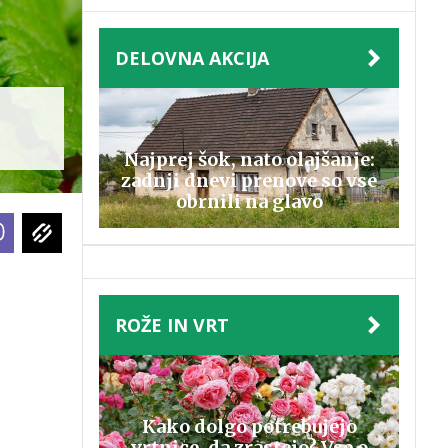
DELOVNA AKCIJA
Najprej šok, nato olajšanje:
zadnji dnevi prenove so vse
obrnili na glavo
ROŽE IN VRT
Kako dolgo potrebujejo
vrtnice, da zrastejo? Vse o