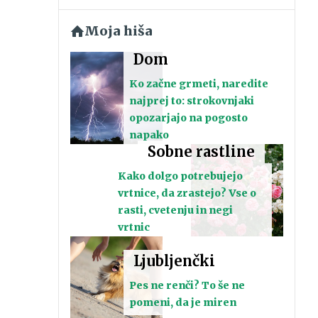
Moja hiša
Dom
Ko začne grmeti, naredite
najprej to: strokovnjaki
opozarjajo na pogosto
napako
Sobne rastline
Kako dolgo potrebujejo
vrtnice, da zrastejo? Vse o
rasti, cvetenju in negi
vrtnic
Ljubljenčki
Pes ne renči? To še ne
pomeni, da je miren