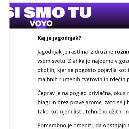
Kaj je jagodnjak?
Jagodnjak je rastlina iz družine
rožni
vsem svetu. Zlahka jo najdemo v gozdo
okoljih, kjer se pogosto pojavlja kot
majhnih rumenih cvetovih in rdečih p
Čeprav je na pogled privlačna, okus
blagi in brez prave arome, zato se ji
tako kot njeni listi, tehnično užitni i
Pomembno je omeniti, da obstajajo tud