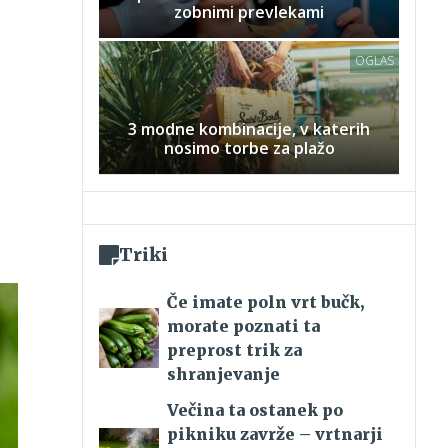
zobnimi prevlekami
OGLAS
3 modne kombinacije, v katerih
nosimo torbe za plažo
Triki
Če imate poln vrt bučk,
morate poznati ta
preprost trik za
shranjevanje
Večina ta ostanek po
pikniku zavrže – vrtnarji