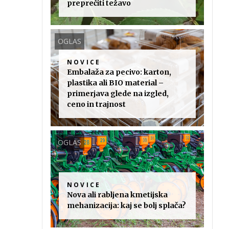
preprečiti težavo
OGLAS
NOVICE
Embalaža za pecivo: karton,
plastika ali BIO material –
primerjava glede na izgled,
ceno in trajnost
OGLAS
NOVICE
Nova ali rabljena kmetijska
mehanizacija: kaj se bolj splača?