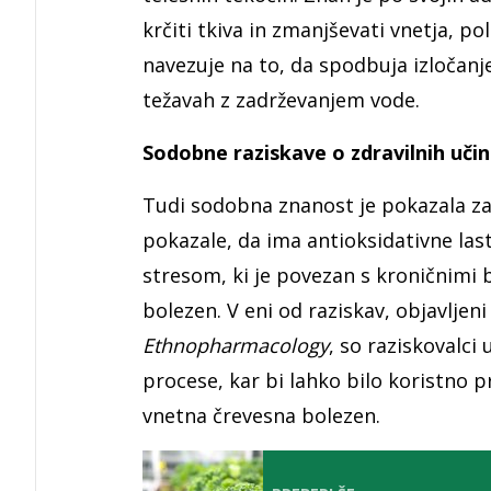
krčiti tkiva in zmanjševati vnetja, po
navezuje na to, da spodbuja izločanj
težavah z zadrževanjem vode.
Sodobne raziskave o zdravilnih učin
Tudi sodobna znanost je pokazala zan
pokazale, da ima antioksidativne last
stresom, ki je povezan s kroničnimi 
bolezen. V eni od raziskav, objavlj
Ethnopharmacology
, so raziskovalci 
procese, kar bi lahko bilo koristno pr
vnetna črevesna bolezen.