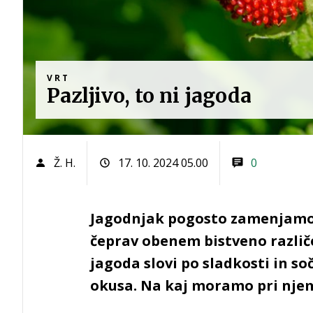
VRT
Pazljivo, to ni jagoda
Ž. H.
17. 10. 2024 05.00
0
Jagodnjak pogosto zamenjamo z
čeprav obenem bistveno razli
jagoda slovi po sladkosti in so
okusa. Na kaj moramo pri njem 