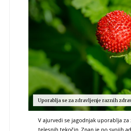
Uporablja se za zdravljenje raznih zdra
V ajurvedi se jagodnjak uporablja za
telesnih tekočin. Znan je po svojih 