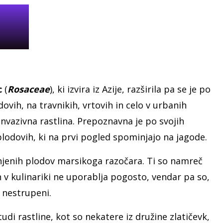
c
(
Rosaceae
), ki izvira iz Azije, razširila pa se je po
vih, na travnikih, vrtovih in celo v urbanih
 invazivna rastlina. Prepoznavna je po svojih
lodovih, ki na prvi pogled spominjajo na jagode.
 njenih plodov marsikoga razočara. Ti so namreč
h v kulinariki ne uporablja pogosto, vendar pa so,
n nestrupeni.
i rastline, kot so nekatere iz družine zlatičevk,