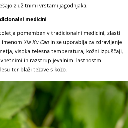
mešajo z užitnimi vrstami jagodnjaka.
dicionalni medicini
stoletja pomemben v tradicionalni medicini, zlasti
pod imenom
Xia Ku Cao
in se uporablja za zdravljenje
vnetja, visoka telesna temperatura, kožni izpuščaji,
ivnetnimi in razstrupljevalnimi lastnostmi
esu ter blaži težave s kožo.