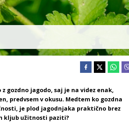
 gozdno jagodo, saj je na videz enak,
čen, predvsem v okusu. Medtem ko gozdna
čnosti, je plod jagodnjaka praktično brez
kljub užitnosti paziti?