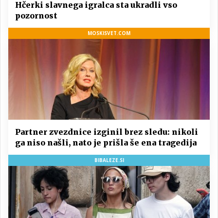
Hčerki slavnega igralca sta ukradli vso
pozornost
MOSKISVET.COM
Partner zvezdnice izginil brez sledu: nikoli
ga niso našli, nato je prišla še ena tragedija
BIBALEZE.SI