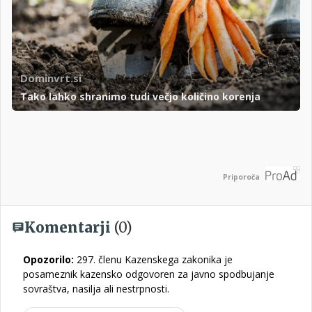
Dominvrt.si
Tako lahko shranimo tudi večjo količino korenja
Priporoča
Komentarji
(0)
Opozorilo:
297. členu Kazenskega zakonika je
posameznik kazensko odgovoren za javno spodbujanje
sovraštva, nasilja ali nestrpnosti.