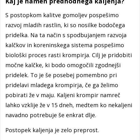
Kaj je namen predhodnega kaljenja?
S postopkom kalitve gomoljev pospešimo
razvoj mladih rastlin, ki so nosilke bodočega
pridelka. Na ta način s spodbujanjem razvoja
kalčkov in koreninskega sistema pospešimo
biološki proces rasti krompirja. Cilj je pridobiti
močne kalčke, ki bodo omogočili zgodnejši
pridelek. To je še posebej pomembno pri
pridelavi mladega krompirja, če ga želimo
pobirati že v maju. Kaljeni krompir namreč
lahko vzklije že v 15 dneh, medtem ko nekaljeni
navadno potrebuje še enkrat dlje.
Postopek kaljenja je zelo preprost.