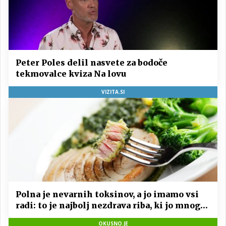
Peter Poles delil nasvete za bodoče
tekmovalce kviza Na lovu
VIZITA.SI
Polna je nevarnih toksinov, a jo imamo vsi
radi: to je najbolj nezdrava riba, ki jo mnogi
redno uživajo
OKUSNO.JE