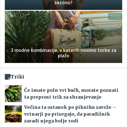
sezono?
OGLAS
3 modne kombinacije, v katerih nosimo torbe za
plažo
Triki
Če imate poln vrt bučk, morate poznati
ta preprost trik za shranjevanje
Večina ta ostanek po pikniku zavrže –
vrtnarji pa prisegajo, da paradižnik
zaradi njega bolje rodi