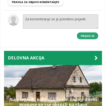
PRAVILA ZA OBJAVO KOMENTARJEV
PRIJAVI SE
DELOVNA AKCIJA
Najprej šok, nato olajšanje: zadnji dnevi
prenove so vse obrnili na glavo