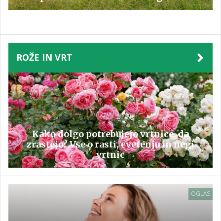
ROŽE IN VRT
Kako dolgo potrebujejo vrtnice, da
zrastejo? Vse o rasti, cvetenju in negi
vrtnic
OGLAS