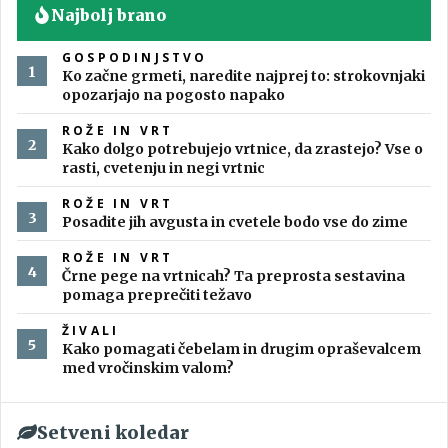
Najbolj brano
GOSPODINJSTVO
Ko začne grmeti, naredite najprej to: strokovnjaki
opozarjajo na pogosto napako
ROŽE IN VRT
Kako dolgo potrebujejo vrtnice, da zrastejo? Vse o
rasti, cvetenju in negi vrtnic
ROŽE IN VRT
Posadite jih avgusta in cvetele bodo vse do zime
ROŽE IN VRT
Črne pege na vrtnicah? Ta preprosta sestavina
pomaga preprečiti težavo
ŽIVALI
Kako pomagati čebelam in drugim opraševalcem
med vročinskim valom?
Setveni koledar