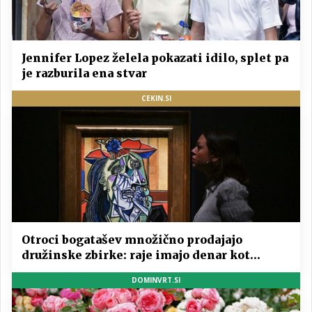
Jennifer Lopez želela pokazati idilo, splet pa
je razburila ena stvar
CEKIN.SI
Otroci bogatašev množično prodajajo
družinske zbirke: raje imajo denar kot
umetnine
DOMINVRT.SI