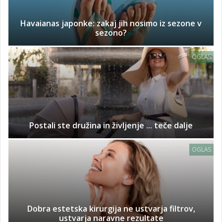
Havaianas japonke: zakaj jih nosimo iz sezone v
sezono?
OGLAS
Postali ste družina in življenje ... teče dalje
OGLAS
Dobra estetska kirurgija ne ustvarja filtrov,
ustvarja naravne rezultate