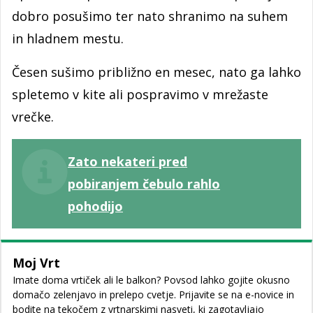
dobro posušimo ter nato shranimo na suhem
in hladnem mestu.
Česen sušimo približno en mesec, nato ga lahko
spletemo v kite ali pospravimo v mrežaste
vrečke.
Zato nekateri pred
pobiranjem čebulo rahlo
pohodijo
Moj Vrt
Imate doma vrtiček ali le balkon? Povsod lahko gojite okusno
domačo zelenjavo in prelepo cvetje. Prijavite se na e-novice in
bodite na tekočem z vrtnarskimi nasveti, ki zagotavljajo