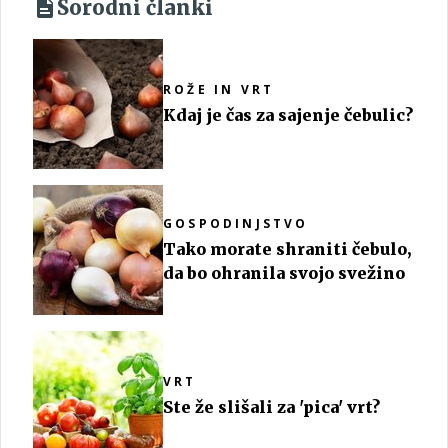
Sorodni članki
ROŽE IN VRT
Kdaj je čas za sajenje čebulic?
GOSPODINJSTVO
Tako morate shraniti čebulo,
da bo ohranila svojo svežino
VRT
Ste že slišali za 'pica' vrt?