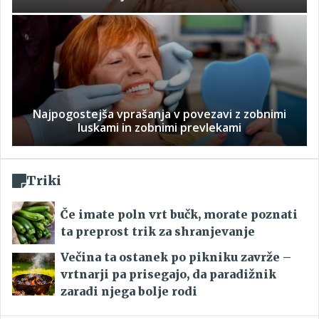
Najpogostejša vprašanja v povezavi z zobnimi
luskami in zobnimi prevlekami
Triki
Če imate poln vrt bučk, morate poznati
ta preprost trik za shranjevanje
Večina ta ostanek po pikniku zavrže –
vrtnarji pa prisegajo, da paradižnik
zaradi njega bolje rodi