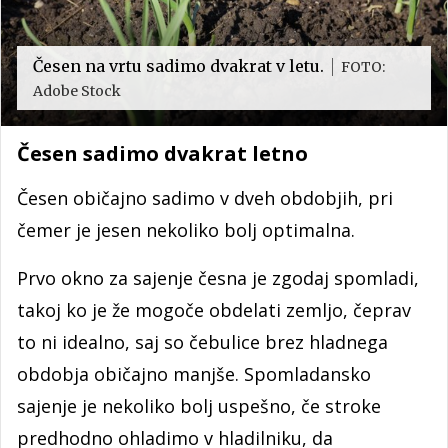
Česen na vrtu sadimo dvakrat v letu.
FOTO:
Adobe Stock
Česen sadimo dvakrat letno
Česen običajno sadimo v dveh obdobjih, pri
čemer je jesen nekoliko bolj optimalna.
Prvo okno za sajenje česna je zgodaj spomladi,
takoj ko je že mogoče obdelati zemljo, čeprav
to ni idealno, saj so čebulice brez hladnega
obdobja običajno manjše. Spomladansko
sajenje je nekoliko bolj uspešno, če stroke
predhodno ohladimo v hladilniku, da