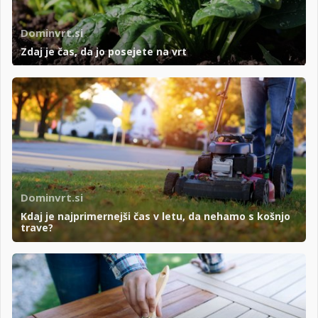
Dominvrt.si
Zdaj je čas, da jo posejete na vrt
Dominvrt.si
Kdaj je najprimernejši čas v letu, da nehamo s košnjo
trave?