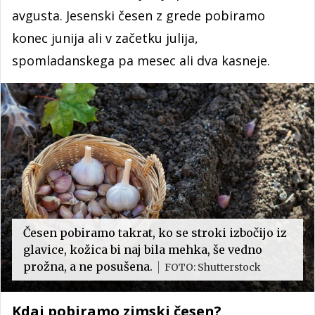
avgusta. Jesenski česen z grede pobiramo
konec junija ali v začetku julija,
spomladanskega pa mesec ali dva kasneje.
Česen pobiramo takrat, ko se stroki izbočijo iz
glavice, kožica bi naj bila mehka, še vedno
prožna, a ne posušena.
FOTO: Shutterstock
Kdaj pobiramo zimski česen?