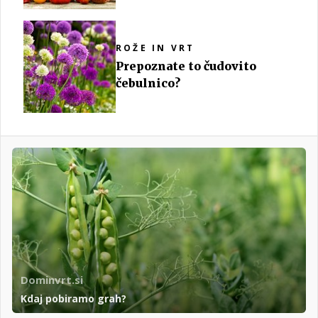
ROŽE IN VRT
Prepoznate to čudovito
čebulnico?
Dominvrt.si
Kdaj pobiramo grah?