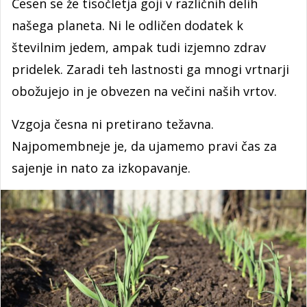
Česen se že tisočletja goji v različnih delih
našega planeta. Ni le odličen dodatek k
številnim jedem, ampak tudi izjemno zdrav
pridelek. Zaradi teh lastnosti ga mnogi vrtnarji
obožujejo in je obvezen na večini naših vrtov.
Vzgoja česna ni pretirano težavna.
Najpomembneje je, da ujamemo pravi čas za
sajenje in nato za izkopavanje.