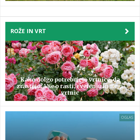
ROŽE IN VRT
Kako dolgo potrebujejo vrtnice, da
zrastejo? Vse o rasti, cvetenju in negi
vrtnic
OGLAS