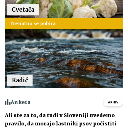
Cvetača
Trenutno se pobira
Radič
Anketa
ARHIV
Ali ste za to, da tudi v Sloveniji uvedemo
pravilo, da morajo lastniki psov počistiti