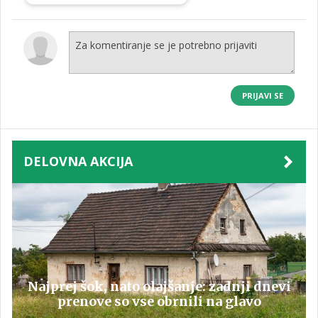
PRIJAVI SE
DELOVNA AKCIJA
Najprej šok, nato olajšanje: zadnji dnevi
prenove so vse obrnili na glavo