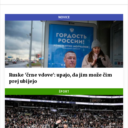
NOVICE
Ruske 'črne vdove': upajo, da jim može čim
prej ubijejo
ŠPORT