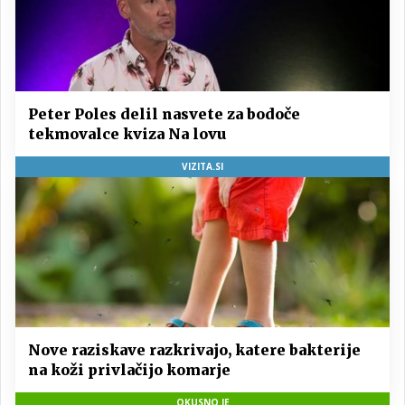
Peter Poles delil nasvete za bodoče
tekmovalce kviza Na lovu
VIZITA.SI
Nove raziskave razkrivajo, katere bakterije
na koži privlačijo komarje
OKUSNO.JE