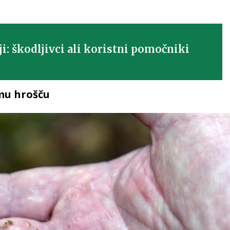
ji: škodljivci ali koristni pomočniki
mu hrošču