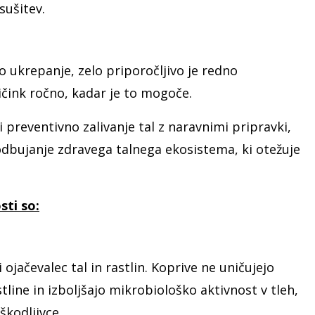
zsušitev.
 ukrepanje, zelo priporočljivo je redno
ičink ročno, kadar je to mogoče.
i preventivno zalivanje tal z naravnimi pripravki,
podbujanje zdravega talnega ekosistema, ki otežuje
ti so:
ojačevalec tal in rastlin. Koprive ne uničujejo
line in izboljšajo mikrobiološko aktivnost v tleh,
škodljivce.