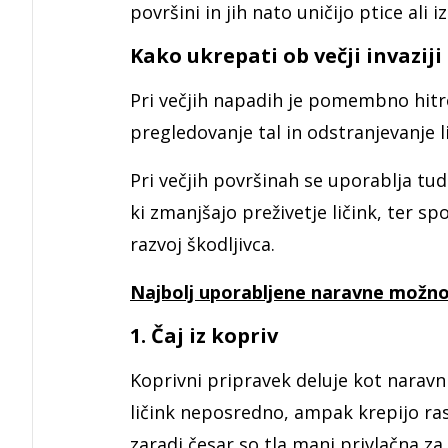
površini in jih nato uničijo ptice ali i
Kako ukrepati ob večji invaziji
Pri večjih napadih je pomembno hitro
pregledovanje tal in odstranjevanje l
Pri večjih površinah se uporablja tud
ki zmanjšajo preživetje ličink, ter s
razvoj škodljivca.
Najbolj uporabljene naravne možnos
1. Čaj iz kopriv
Koprivni pripravek deluje kot naravni 
ličink neposredno, ampak krepijo rast
zaradi česar so tla manj privlačna za 