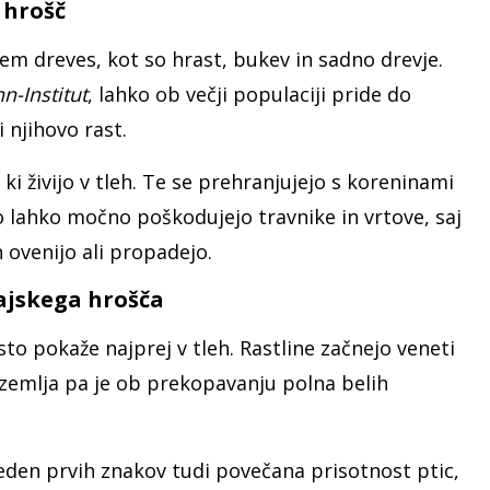
 hrošč
tjem dreves, kot so hrast, bukev in sadno drevje.
n-Institut
, lahko ob večji populaciji pride do
 njihovo rast.
ki živijo v tleh. Te se prehranjujejo s koreninami
ko lahko močno poškodujejo travnike in vrtove, saj
 ovenijo ali propadejo.
ajskega hrošča
o pokaže najprej v tleh. Rastline začnejo veneti
, zemlja pa je ob prekopavanju polna belih
 eden prvih znakov tudi povečana prisotnost ptic,