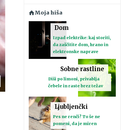
Moja hiša
Dom
Izpad elektrike: kaj storiti,
da zaščitite dom, hrano in
elektronske naprave
Sobne rastline
Diši po limoni, privablja
čebele in raste brez težav
Ljubljenčki
Pes ne renči? To še ne
pomeni, da je miren