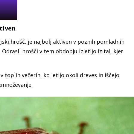
ktiven
ski hrošč, je najbolj aktiven v poznih pomladnih
 Odrasli hrošči v tem obdobju izletijo iz tal, kjer
 toplih večerih, ko letijo okoli dreves in iščejo
azmnoževanje.