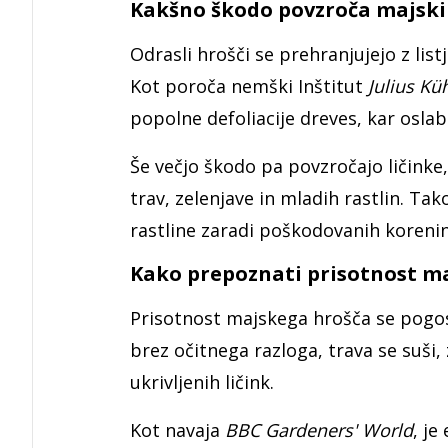
Kakšno škodo povzroča majski
Odrasli hrošči se prehranjujejo z lis
Kot poroča nemški Inštitut
Julius Küh
popolne defoliacije dreves, kar oslabi
Še večjo škodo pa povzročajo ličinke, 
trav, zelenjave in mladih rastlin. Ta
rastline zaradi poškodovanih korenin
Kako prepoznati prisotnost m
Prisotnost majskega hrošča se pogost
brez očitnega razloga, trava se suši
ukrivljenih ličink.
Kot navaja
BBC Gardeners' World
, je