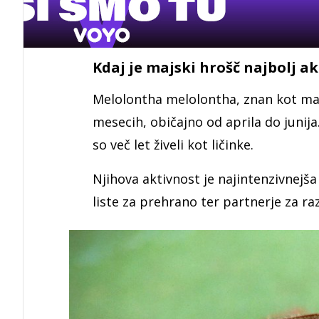
Kdaj je majski hrošč najbolj a
Melolontha melolontha, znan kot maj
mesecih, običajno od aprila do junija.
so več let živeli kot ličinke.
Njihova aktivnost je najintenzivnejša v
liste za prehrano ter partnerje za r