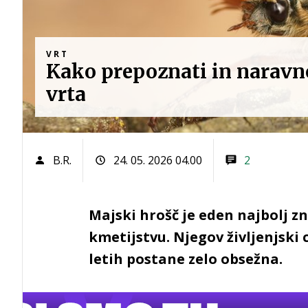
VRT
Kako prepoznati in naravn
vrta
B.R.
24. 05. 2026 04.00
2
Majski hrošč je eden najbolj zn
kmetijstvu. Njegov življenjski 
letih postane zelo obsežna.