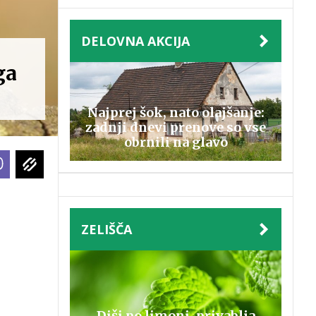
DELOVNA AKCIJA
ga
Najprej šok, nato olajšanje:
zadnji dnevi prenove so vse
obrnili na glavo
ZELIŠČA
Diši po limoni, privablja