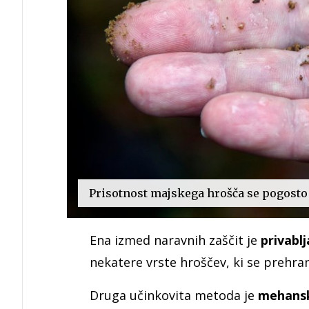
Prisotnost majskega hrošča se pogosto 
Ena izmed naravnih zaščit je
privablj
nekatere vrste hroščev, ki se prehran
Druga učinkovita metoda je
mehansk