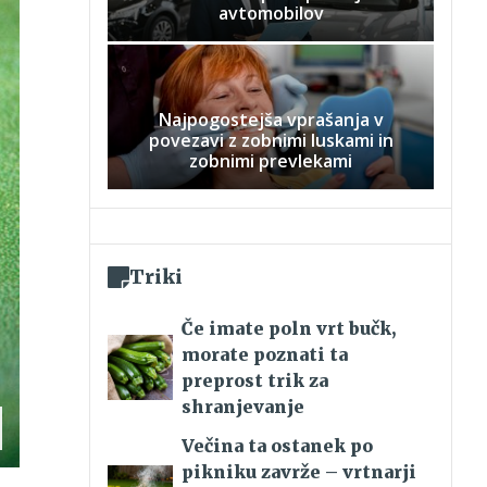
avtomobilov
Najpogostejša vprašanja v
povezavi z zobnimi luskami in
zobnimi prevlekami
Triki
Če imate poln vrt bučk,
morate poznati ta
preprost trik za
shranjevanje
Večina ta ostanek po
pikniku zavrže – vrtnarji