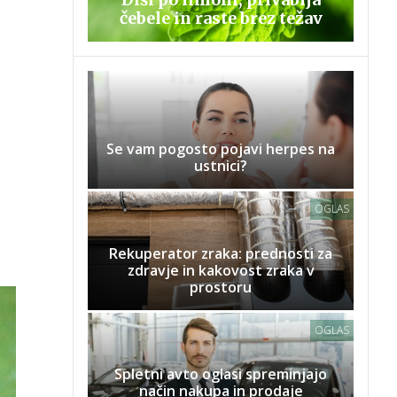
čebele in raste brez težav
Se vam pogosto pojavi herpes na
ustnici?
OGLAS
Rekuperator zraka: prednosti za
zdravje in kakovost zraka v
prostoru
OGLAS
Spletni avto oglasi spreminjajo
način nakupa in prodaje