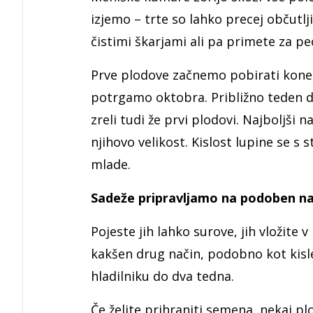
izjemo – trte so lahko precej občutlji
čistimi škarjami ali pa primete za pe
Prve plodove začnemo pobirati konec 
potrgamo oktobra. Približno teden dn
zreli tudi že prvi plodovi. Najboljši n
njihovo velikost. Kislost lupine se s 
mlade.
Sadeže pripravljamo na podoben n
Pojeste jih lahko surove, jih vložite 
kakšen drug način, podobno kot kisl
hladilniku do dva tedna.
Če želite prihraniti semena, nekaj plo