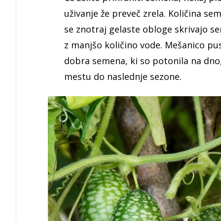
uživanje že preveč zrela. Količina se
se znotraj gelaste obloge skrivajo se
z manjšo količino vode. Mešanico pus
dobra semena, ki so potonila na dno,
mestu do naslednje sezone.