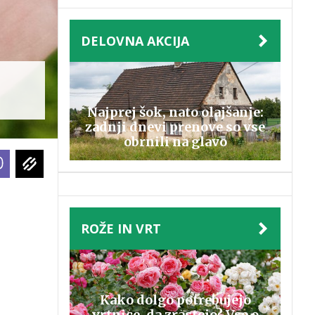
DELOVNA AKCIJA
Najprej šok, nato olajšanje:
zadnji dnevi prenove so vse
obrnili na glavo
ROŽE IN VRT
Kako dolgo potrebujejo
vrtnice, da zrastejo? Vse o