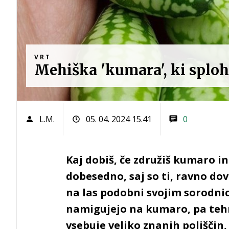
VRT
Mehiška 'kumara', ki splo
L.M.
05. 04. 2024 15.41
0
Kaj dobiš, če združiš kumaro in
dobesedno, saj so ti, ravno dov
na las podobni svojim sorodni
namigujejo na kumaro, pa tehn
vsebuje veliko znanih poljščin,