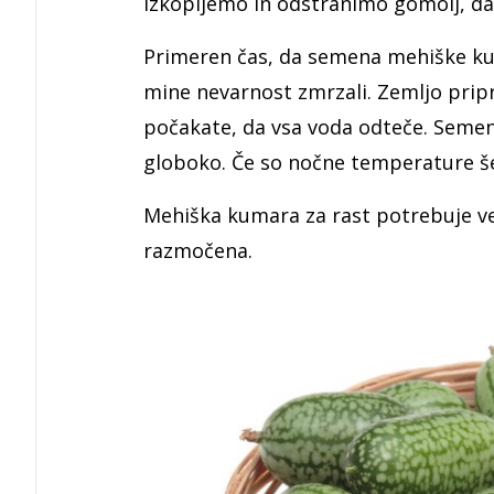
izkopljemo in odstranimo gomolj, da
Primeren čas, da semena mehiške kum
mine nevarnost zmrzali. Zemljo priprav
počakate, da vsa voda odteče. Semena
globoko. Če so nočne temperature še 
Mehiška kumara za rast potrebuje vel
razmočena.