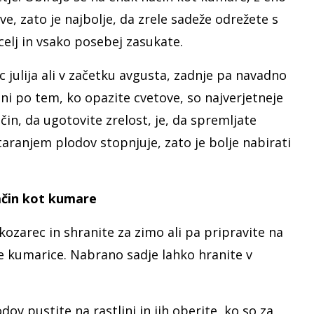
ve, zato je najbolje, da zrele sadeže odrežete s
celj in vsako posebej zasukate.
julija ali v začetku avgusta, zadnje pa navadno
i po tem, ko opazite cvetove, so najverjetneje
ačin, da ugotovite zrelost, je, da spremljate
staranjem plodov stopnjuje, zato je bolje nabirati
ačin kot kumare
v kozarec in shranite za zimo ali pa pripravite na
e kumarice. Nabrano sadje lahko hranite v
dov pustite na rastlini in jih oberite, ko so za