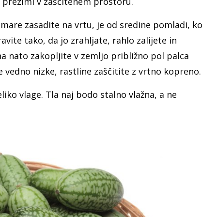
 prezimi v zaščitenem prostoru.
are zasadite na vrtu, je od sredine pomladi, ko
ite tako, da jo zrahljate, rahlo zalijete in
 nato zakopljite v zemljo približno pol palca
vedno nizke, rastline zaščitite z vrtno kopreno.
iko vlage. Tla naj bodo stalno vlažna, a ne