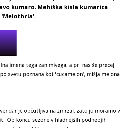
 pravo kumaro. Mehiška kisla kumarica
'Melothria'.
lna imena tega zanimivega, a pri nas še precej
po svetu poznana kot 'cucamelon', mišja melona
 vendar je občutljiva na zmrzal, zato jo moramo v
iti. Ob koncu sezone v hladnejših podnebjih