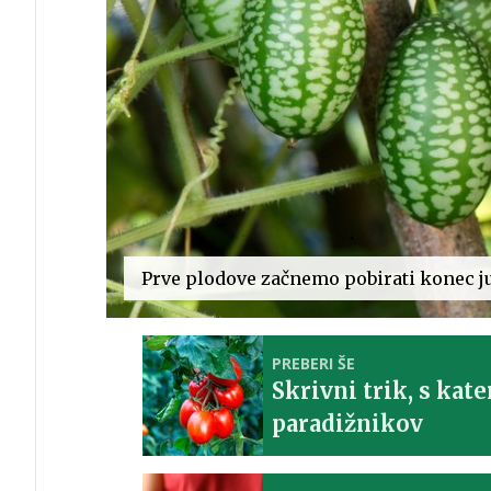
Prve plodove začnemo pobirati konec jul
PREBERI ŠE
Skrivni trik, s kat
paradižnikov