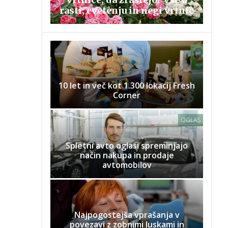
rasti, cvetenju in negi vrtnic
10 let in več kot 1.300 lokacij Fresh
Corner
OGLAS
Spletni avto oglasi spreminjajo
način nakupa in prodaje
avtomobilov
Najpogostejša vprašanja v
povezavi z zobnimi luskami in