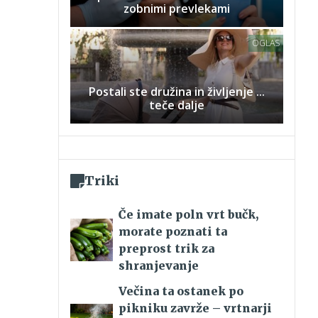
zobnimi prevlekami
OGLAS
Postali ste družina in življenje ...
teče dalje
Triki
Če imate poln vrt bučk,
morate poznati ta
preprost trik za
shranjevanje
Večina ta ostanek po
pikniku zavrže – vrtnarji