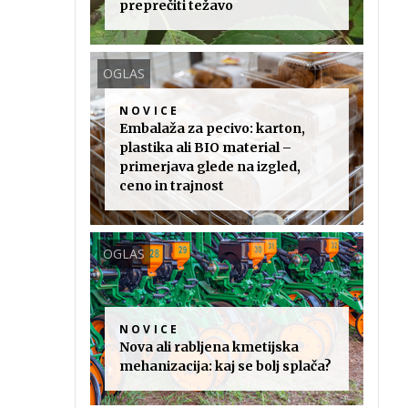
preprečiti težavo
OGLAS
NOVICE
Embalaža za pecivo: karton,
plastika ali BIO material –
primerjava glede na izgled,
ceno in trajnost
OGLAS
NOVICE
Nova ali rabljena kmetijska
mehanizacija: kaj se bolj splača?