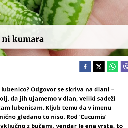
h ni kumara
 lubenico? Odgovor se skriva na dlani –
olj, da jih ujamemo v dlan, veliki sadeži
cam lubenicam. Kljub temu da v imenu
ično gledano to niso. Rod 'Cucumis'
 vključno z bučami, vendar le ena vrsta, to