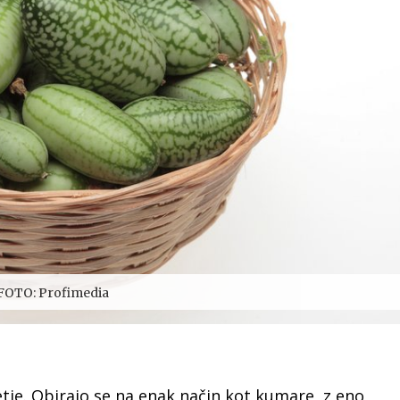
FOTO: Profimedia
tje. Obirajo se na enak način kot kumare, z eno