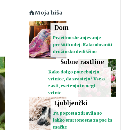
Moja hiša
Dom
Pravilno shranjevanje
prešitih odej: Kako ohraniti
družinsko dediščino
Sobne rastline
Kako dolgo potrebujejo
vrtnice, da zrastejo? Vse o
rasti, cvetenju in negi
vrtnic
Ljubljenčki
Ta pogosta zdravila so
lahko smrtonosna za pse in
mačke