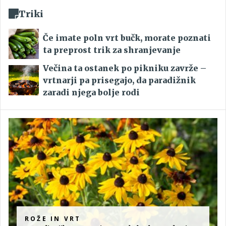
Triki
Če imate poln vrt bučk, morate poznati
ta preprost trik za shranjevanje
Večina ta ostanek po pikniku zavrže –
vrtnarji pa prisegajo, da paradižnik
zaradi njega bolje rodi
ROŽE IN VRT