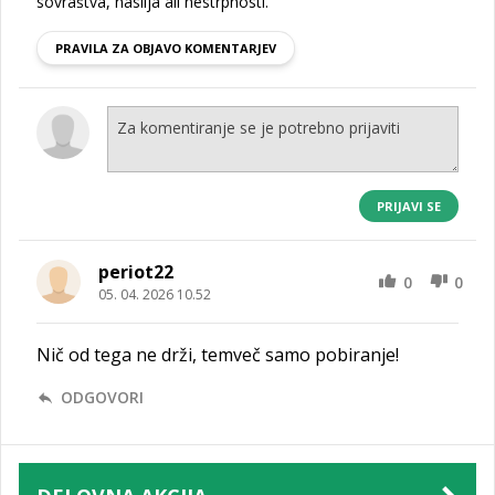
sovraštva, nasilja ali nestrpnosti.
PRAVILA ZA OBJAVO KOMENTARJEV
PRIJAVI SE
periot22
0
0
05. 04. 2026 10.52
Nič od tega ne drži, temveč samo pobiranje!
ODGOVORI