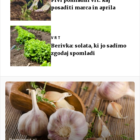
posaditi marca in aprila
VRT
Berivka: solata, ki jo sadimo
zgodaj spomladi
Dominvrt.si