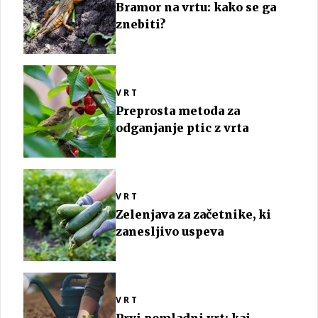
Bramor na vrtu: kako se ga
znebiti?
VRT
Preprosta metoda za
odganjanje ptic z vrta
VRT
Zelenjava za začetnike, ki
zanesljivo uspeva
VRT
Prvi pomladni vrt: kaj