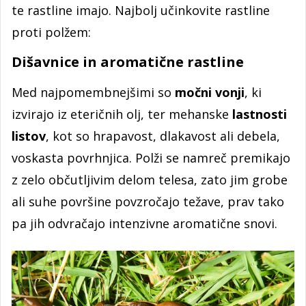
te rastline imajo. Najbolj učinkovite rastline
proti polžem:
Dišavnice in aromatične rastline
Med najpomembnejšimi so
močni vonji
, ki
izvirajo iz eteričnih olj, ter mehanske
lastnosti
listov
, kot so hrapavost, dlakavost ali debela,
voskasta povrhnjica. Polži se namreč premikajo
z zelo občutljivim delom telesa, zato jim grobe
ali suhe površine povzročajo težave, prav tako
pa jih odvračajo intenzivne aromatične snovi.