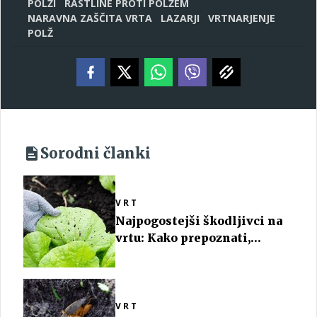
POLŽI
RASTLINE PROTI POLŽEM
NARAVNA ZAŠČITA VRTA
LAZARJI
VRTNARJENJE
POLŽ
Sorodni članki
VRT
Najpogostejši škodljivci na
vrtu: Kako prepoznati,
ustaviti in preprečiti napade
VRT