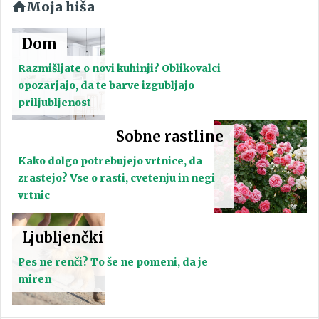
Moja hiša
Dom
Razmišljate o novi kuhinji? Oblikovalci
opozarjajo, da te barve izgubljajo
priljubljenost
Sobne rastline
Kako dolgo potrebujejo vrtnice, da
zrastejo? Vse o rasti, cvetenju in negi
vrtnic
Ljubljenčki
Pes ne renči? To še ne pomeni, da je
miren