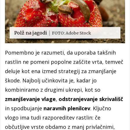
Polž na jagodi
FOTO: Adobe Stock
Pomembno je razumeti, da uporaba takšnih
rastlin ne pomeni popolne zaščite vrta, temveč
deluje kot ena izmed strategij za zmanjšanje
škode. Najbolj učinkovita je, kadar jo
kombiniramo z drugimi ukrepi, kot so
zmanjševanje vlage
,
odstranjevanje skrivališč
in spodbujanje
naravnih plenilcev
. Ključno
vlogo ima tudi razporeditev rastlin: če
občutljive vrste obdamo z manj privlačnimi,