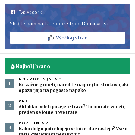
Facebook
Sledite nam na Facebook strani Dominvrt.si
Všečkaj stran
Najbolj brano
GOSPODINJSTVO
Ko začne grmeti, naredite najprej to: strokovnjaki
opozarjajo na pogosto napako
VRT
Ali lahko poleti posejete travo? To morate vedeti,
preden se lotite nove trate
ROŽE IN VRT
Kako dolgo potrebujejo vrtnice, da zrastejo? Vse o
rasti, cvetenju in negi vrtnic