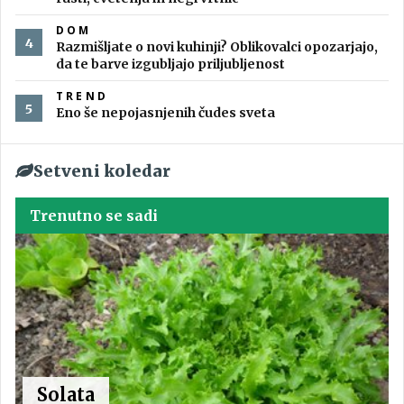
DOM
Razmišljate o novi kuhinji? Oblikovalci opozarjajo,
da te barve izgubljajo priljubljenost
TREND
Eno še nepojasnjenih čudes sveta
Setveni koledar
Trenutno se sadi
Solata