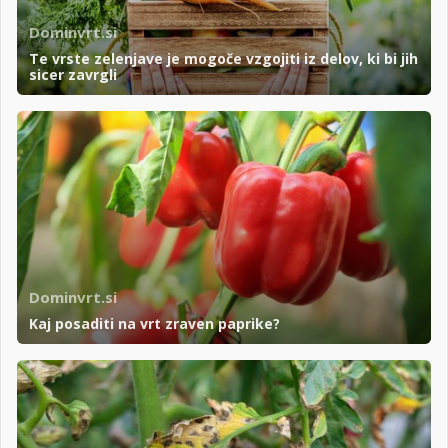
Dominvrt.si
Te vrste zelenjave je mogoče vzgojiti iz delov, ki bi jih
sicer zavrgli
Dominvrt.si
Kaj posaditi na vrt zraven paprike?