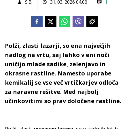
S.B.
31. 03. 2026 04.00
1
Polži, zlasti lazarji, so ena največjih
nadlog na vrtu, saj lahko v eni noči
uničijo mlade sadike, zelenjavo in
okrasne rastline. Namesto uporabe
kemikalij se vse več vrtičkarjev odloča
za naravne rešitve. Med najbolj
učinkovitimi so prav določene rastline.
Polži, zlasti
invazivni lazarji
, so v zadnjih letih