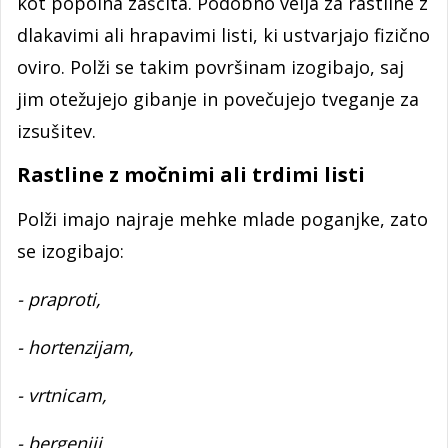
kot popolna zaščita. Podobno velja za rastline z
dlakavimi ali hrapavimi listi, ki ustvarjajo fizično
oviro. Polži se takim površinam izogibajo, saj
jim otežujejo gibanje in povečujejo tveganje za
izsušitev.
Rastline z močnimi ali trdimi listi
Polži imajo najraje mehke mlade poganjke, zato
se izogibajo:
- praproti,
- hortenzijam,
- vrtnicam,
- bergeniji.