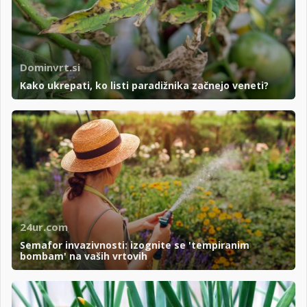
Dominvrt.si
Kako ukrepati, ko listi paradižnika začnejo veneti?
24ur.com
Semafor invazivnosti: izognite se 'tempiranim
bombam' na vaših vrtovih