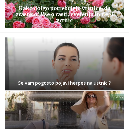
Kako dolgo potrebujejo vrtnice, da
zrastejo? Vse o rasti, cvetenju in negi
vrtnic
Se vam pogosto pojavi herpes na ustnici?
OGLAS