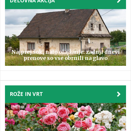
DELOVNA AKCIJA
Najprej šok, nato olajšanje: zadnji dnevi
prenove so vse obrnili na glavo
ROŽE IN VRT