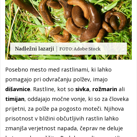
Nadležni lazarji
FOTO: Adobe Stock
Posebno mesto med rastlinami, ki lahko
pomagajo pri odvračanju polžev, imajo
dišavnice
. Rastline, kot so
sivka
,
rožmarin
ali
timijan
, oddajajo močne vonje, ki so za človeka
prijetni, za polže pa pogosto moteči. Njihova
prisotnost v bližini občutljivih rastlin lahko
zmanjša verjetnost napada, čeprav ne deluje