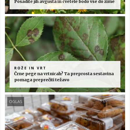
Posadite jih avgusta in cvetele bodo vse do zime
ROŽE IN VRT
Črne pege na vrtnicah? Ta preprosta sestavina
pomaga preprečiti težavo
OGLAS