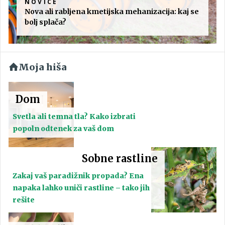
NOVICE
Nova ali rabljena kmetijska mehanizacija: kaj se
bolj splača?
Moja hiša
Dom
Svetla ali temna tla? Kako izbrati
popoln odtenek za vaš dom
Sobne rastline
Zakaj vaš paradižnik propada? Ena
napaka lahko uniči rastline – tako jih
rešite