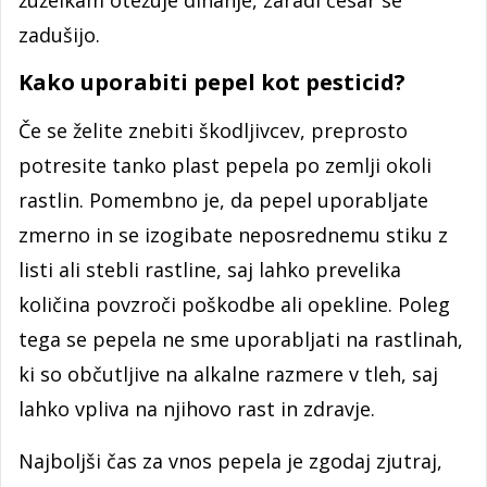
žuželkam otežuje dihanje, zaradi česar se
zadušijo.
Kako uporabiti pepel kot pesticid?
Če se želite znebiti škodljivcev, preprosto
potresite tanko plast pepela po zemlji okoli
rastlin. Pomembno je, da pepel uporabljate
zmerno in se izogibate neposrednemu stiku z
listi ali stebli rastline, saj lahko prevelika
količina povzroči poškodbe ali opekline. Poleg
tega se pepela ne sme uporabljati na rastlinah,
ki so občutljive na alkalne razmere v tleh, saj
lahko vpliva na njihovo rast in zdravje.
Najboljši čas za vnos pepela je zgodaj zjutraj,