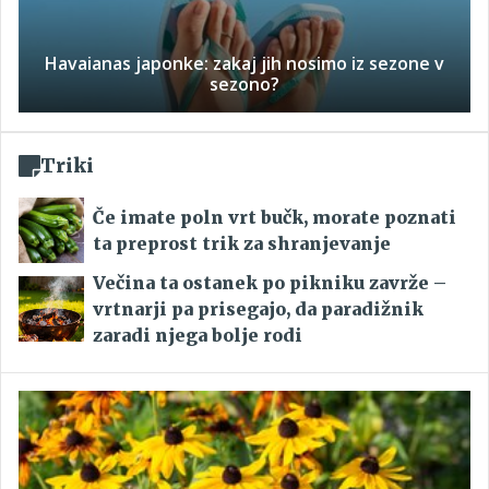
Havaianas japonke: zakaj jih nosimo iz sezone v
sezono?
Triki
Če imate poln vrt bučk, morate poznati
ta preprost trik za shranjevanje
Večina ta ostanek po pikniku zavrže –
vrtnarji pa prisegajo, da paradižnik
zaradi njega bolje rodi