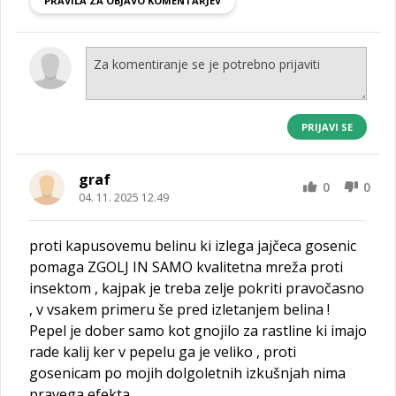
PRAVILA ZA OBJAVO KOMENTARJEV
PRIJAVI SE
graf
0
0
04. 11. 2025 12.49
proti kapusovemu belinu ki izlega jajčeca gosenic
pomaga ZGOLJ IN SAMO kvalitetna mreža proti
insektom , kajpak je treba zelje pokriti pravočasno
, v vsakem primeru še pred izletanjem belina !
Pepel je dober samo kot gnojilo za rastline ki imajo
rade kalij ker v pepelu ga je veliko , proti
gosenicam po mojih dolgoletnih izkušnjah nima
pravega efekta