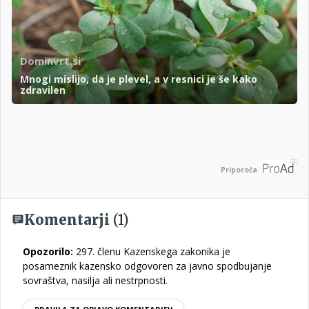
Dominvrt.si
Mnogi mislijo, da je plevel, a v resnici je še kako
zdravilen
Priporoča
Komentarji
(1)
Opozorilo:
297. členu Kazenskega zakonika je
posameznik kazensko odgovoren za javno spodbujanje
sovraštva, nasilja ali nestrpnosti.