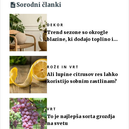
Sorodni članki
DEKOR
Trend sezone so okrogle
blazine, ki dodajo toplino in
igrivost
ROŽE IN VRT
Ali lupine citrusov res lahko
koristijo sobnim rastlinam?
VRT
To je najlepša sorta grozdja
na svetu