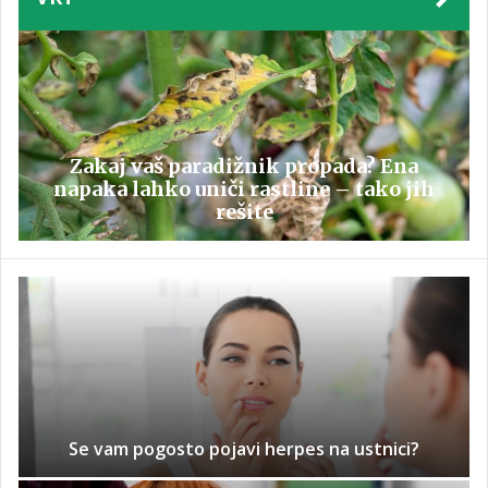
Zakaj vaš paradižnik propada? Ena
napaka lahko uniči rastline – tako jih
rešite
Se vam pogosto pojavi herpes na ustnici?