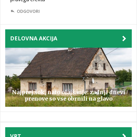
ODGOVORI
DELOVNA AKCIJA
Najprej šok, nato olajšanje: zadnji dnevi
prenove so vse obrnili na glavo
VRT