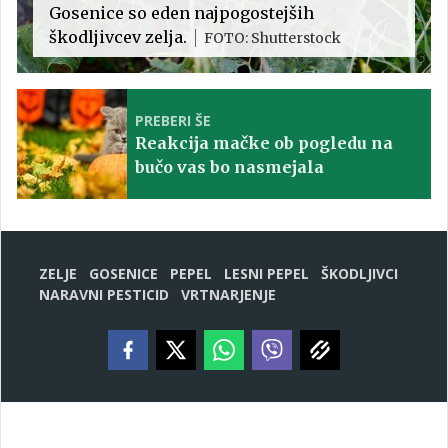
Gosenice so eden najpogostejših
škodljivcev zelja.
FOTO: Shutterstock
PREBERI ŠE
Reakcija mačke ob pogledu na
bučo vas bo nasmejala
ZELJE
GOSENICE
PEPEL
LESNI PEPEL
ŠKODLJIVCI
NARAVNI PESTICID
VRTNARJENJE