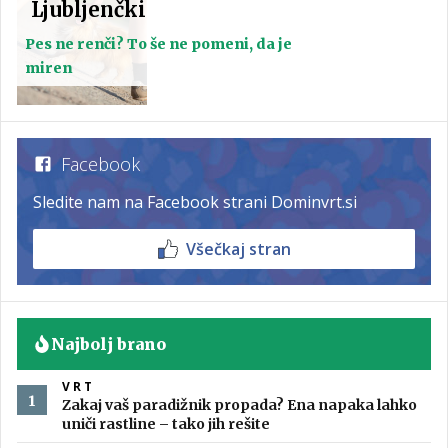
Ljubljenčki
Pes ne renči? To še ne pomeni, da je
miren
Facebook
Sledite nam na Facebook strani Dominvrt.si
Všečkaj stran
Najbolj brano
VRT
Zakaj vaš paradižnik propada? Ena napaka lahko
uniči rastline – tako jih rešite