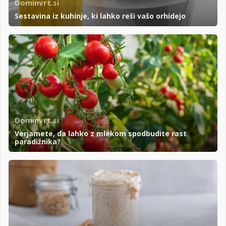
Dominvrt.si
Sestavina iz kuhinje, ki lahko reši vašo orhidejo
Dominvrt.si
Verjamete, da lahko z mlekom spodbudite rast
paradižnika?