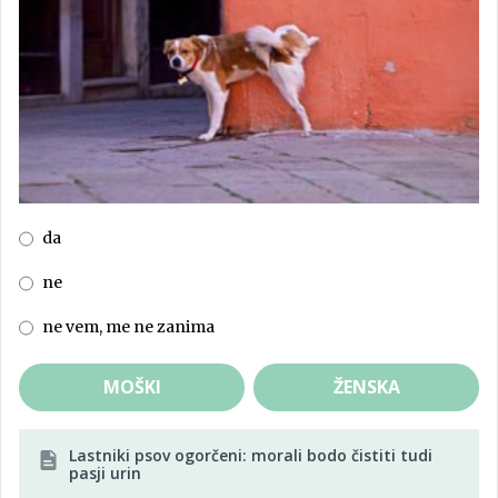
da
ne
ne vem, me ne zanima
MOŠKI
ŽENSKA
Lastniki psov ogorčeni: morali bodo čistiti tudi
pasji urin