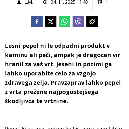
L.M.
04. 11. 2025 11.48
1
Lesni pepel ni le odpadni produkt v
kaminu ali peči, ampak je dragocen vir
hranil za vaš vrt. Jeseni in pozimi ga
lahko uporabite celo za vzgojo
zdravega zelja. Pravzaprav lahko pepel
z vrta prežene najpogostejšega
škodljivca te vrtnine.
Pepel, ki ostane, potem ko les zgori, vam lahko