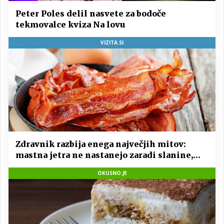
Peter Poles delil nasvete za bodoče
tekmovalce kviza Na lovu
VIZITA.SI
Zdravnik razbija enega največjih mitov:
mastna jetra ne nastanejo zaradi slanine,
temveč zaradi živila, ki ga imamo vsi radi
OKUSNO.JE