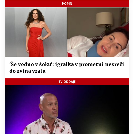
POPIN
'Še vedno v šoku': igralka v prometni nesreči
do zvina vratu
TV ODDAJE