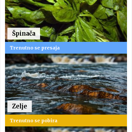
Špinača
Trenutno se presaja
Zelje
Trenutno se pobira