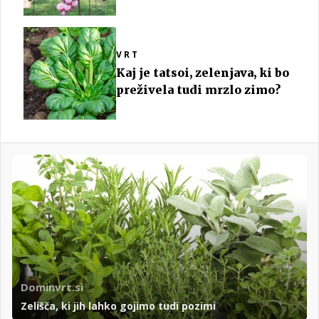
VRT
Kaj je tatsoi, zelenjava, ki bo
preživela tudi mrzlo zimo?
Dominvrt.si
Zelišča, ki jih lahko gojimo tudi pozimi