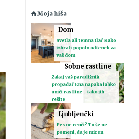
Moja hiša
Dom
Svetla ali temna tla? Kako
izbrati popoln odtenek za
vaš dom
Sobne rastline
Zakaj vaš paradižnik
propada? Ena napaka lahko
uniči rastline – tako jih
rešite
Ljubljenčki
Pes ne renči? To še ne
pomeni, da je miren