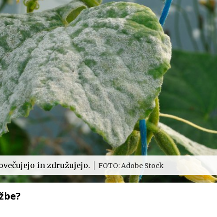
ovečujejo in združujejo.
FOTO: Adobe Stock
užbe?