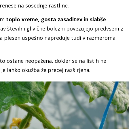
renese na sosednje rastline.
sem
toplo vreme, gosta zasaditev in slabše
v številni glivične bolezni povezujejo predvsem z
a plesen uspešno napreduje tudi v razmeroma
o ostane neopažena, dokler se na listih ne
 je lahko okužba že precej razširjena.