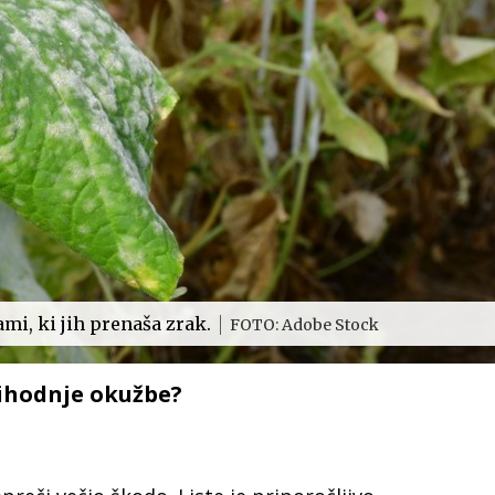
mi, ki jih prenaša zrak.
FOTO: Adobe Stock
rihodnje okužbe?