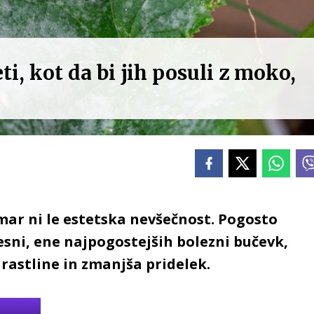
ti, kot da bi jih posuli z moko,
mar ni le estetska nevšečnost. Pogosto
esni, ene najpogostejših bolezni bučevk,
 rastline in zmanjša pridelek.