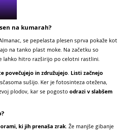
esen na kumarah?
 Almanac, se pepelasta plesen sprva pokaže kot
jajo na tanko plast moke. Na začetku so
hko hitro razširijo po celotni rastlini.
te povečujejo in združujejo
.
Listi začnejo
e sčasoma sušijo. Ker je fotosinteza otežena,
azvoj plodov, kar se pogosto
odrazi v slabšem
o?
orami, ki jih prenaša zrak
. Že manjše gibanje