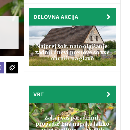
DELOVNA AKCIJA
Najprej šok, nato olajšanje:
zadnji dnevi prenove so vse
obrnili na glavo
VRT
Zakaj vaš paradižnik
propada? Ena napaka lahko
uniči rastline – tako jih