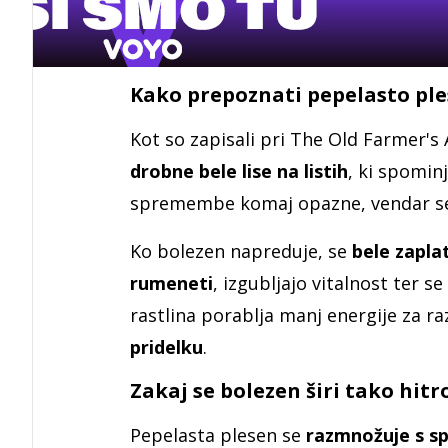
Kako prepoznati pepelasto pl
Kot so zapisali pri The Old Farmer's
drobne bele lise na listih
, ki spomin
spremembe komaj opazne, vendar se la
Ko bolezen napreduje, se
bele zapla
rumeneti
, izgubljajo vitalnost ter s
rastlina porablja manj energije za r
pridelku
.
Zakaj se bolezen širi tako hitr
Pepelasta plesen se
razmnožuje s sp