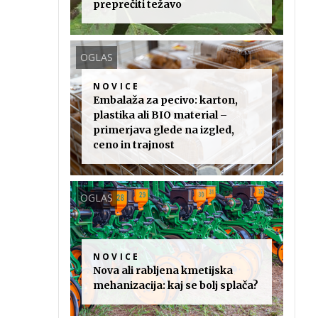
preprečiti težavo
OGLAS
NOVICE
Embalaža za pecivo: karton,
plastika ali BIO material –
primerjava glede na izgled,
ceno in trajnost
OGLAS
NOVICE
Nova ali rabljena kmetijska
mehanizacija: kaj se bolj splača?