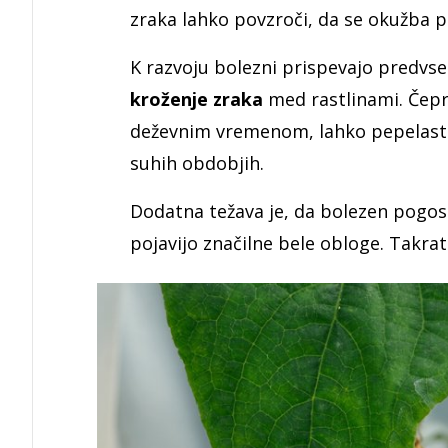
zraka lahko povzroči, da se okužba p
K razvoju bolezni prispevajo predv
kroženje zraka
med rastlinami. Čepra
deževnim vremenom, lahko pepelast
suhih obdobjih.
Dodatna težava je, da bolezen pogost
pojavijo značilne bele obloge. Takrat