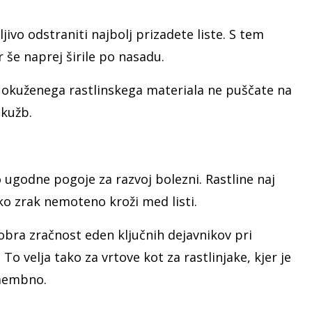
ljivo odstraniti najbolj prizadete liste. S tem
r še naprej širile po nasadu.
 okuženega rastlinskega materiala ne puščate na
okužb.
ugodne pogoje za razvoj bolezni. Rastline naj
ko zrak nemoteno kroži med listi.
bra zračnost eden ključnih dejavnikov pri
To velja tako za vrtove kot za rastlinjake, kjer je
membno.