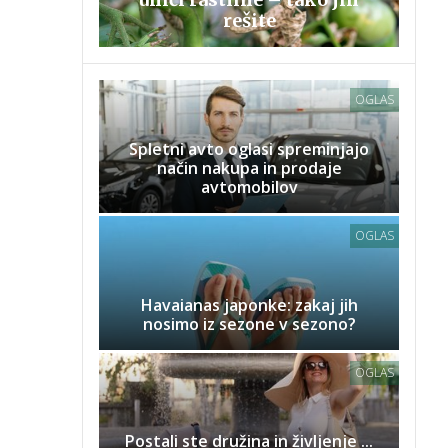
rešite
OGLAS
Spletni avto oglasi spreminjajo
način nakupa in prodaje
avtomobilov
OGLAS
Havaianas japonke: zakaj jih
nosimo iz sezone v sezono?
OGLAS
Postali ste družina in življenje ...