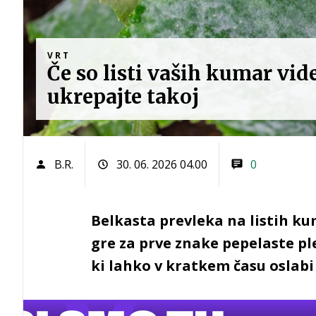
VRT
Če so listi vaših kumar vide
ukrepajte takoj
B.R.
30. 06. 2026 04.00
0
Belkasta prevleka na listih ku
gre za prve znake pepelaste pl
ki lahko v kratkem času oslabi