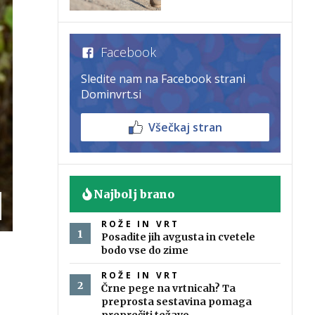
Facebook
Sledite nam na Facebook strani
Dominvrt.si
Všečkaj stran
Najbolj brano
ROŽE IN VRT
Posadite jih avgusta in cvetele
bodo vse do zime
ROŽE IN VRT
Črne pege na vrtnicah? Ta
preprosta sestavina pomaga