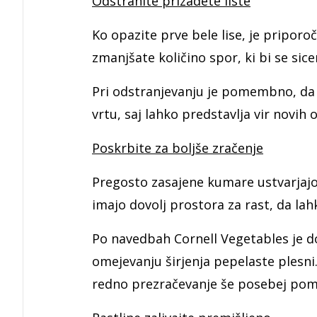
Odstranite prizadete liste
Ko opazite prve bele lise, je priporoč
zmanjšate količino spor, ki bi se sice
Pri odstranjevanju je pomembno, da
vrtu, saj lahko predstavlja vir novih 
Poskrbite za boljše zračenje
Pregosto zasajene kumare ustvarjajo 
imajo dovolj prostora za rast, da lah
Po navedbah Cornell Vegetables je do
omejevanju širjenja pepelaste plesni. 
redno prezračevanje še posebej po