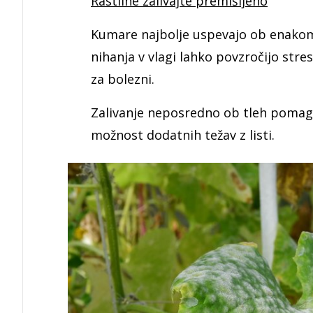
Rastline zalivajte premišljeno
Kumare najbolje uspevajo ob enakomer
nihanja v vlagi lahko povzročijo stre
za bolezni.
Zalivanje neposredno ob tleh pomag
možnost dodatnih težav z listi.