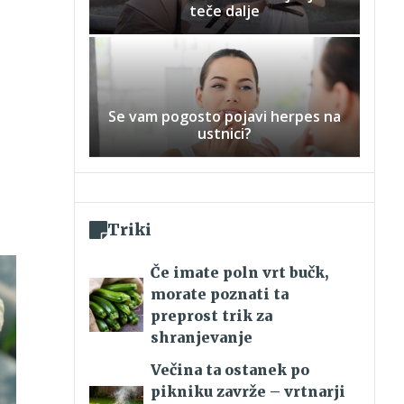
teče dalje
Se vam pogosto pojavi herpes na
ustnici?
Triki
Če imate poln vrt bučk,
morate poznati ta
preprost trik za
shranjevanje
Večina ta ostanek po
pikniku zavrže – vrtnarji