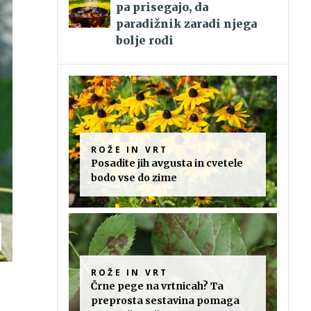
pa prisegajo, da
paradižnik zaradi njega
bolje rodi
ROŽE IN VRT
Posadite jih avgusta in cvetele
bodo vse do zime
ROŽE IN VRT
Črne pege na vrtnicah? Ta
preprosta sestavina pomaga