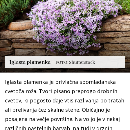
Iglasta plamenka
FOTO: Shutterstock
Iglasta plamenka je privlačna spomladanska
cvetoča roža. Tvori pisano preprogo drobnih
cvetov, ki pogosto daje vtis razlivanja po tratah
ali prelivanja čez skalne stene. Običajno je
posajena na večje površine. Na voljo je v nekaj
različnih pastelnih barvah, pa tudi v drznih