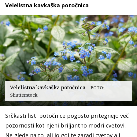
Velelistna kavkaška potočnica
Velelistna kavkaška potočnica
FOTO:
Shutterstock
Srčkasti listi potočnice pogosto pritegnejo več
pozornosti kot njeni briljantno modri cvetovi.
Ne glede na to, ali jo gojite zaradi cvetov ali