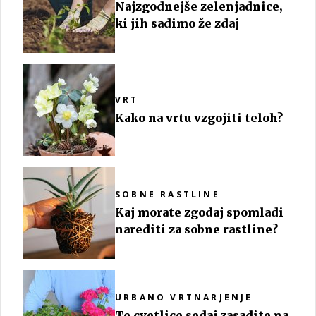
Najzgodnejše zelenjadnice,
ki jih sadimo že zdaj
VRT
Kako na vrtu vzgojiti teloh?
SOBNE RASTLINE
Kaj morate zgodaj spomladi
narediti za sobne rastline?
URBANO VRTNARJENJE
Te cvetlice sedaj zasadite na