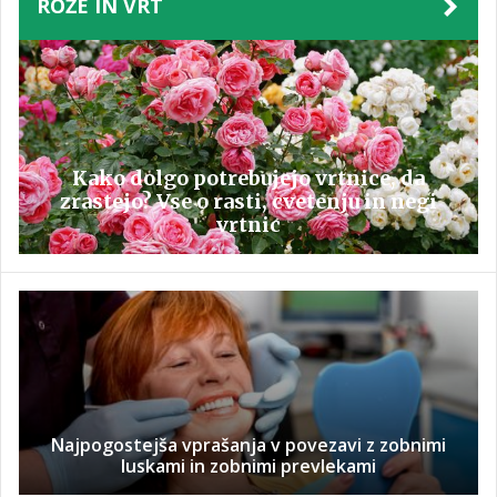
ROŽE IN VRT
Kako dolgo potrebujejo vrtnice, da
zrastejo? Vse o rasti, cvetenju in negi
vrtnic
Najpogostejša vprašanja v povezavi z zobnimi
luskami in zobnimi prevlekami