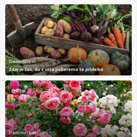
Dominvrt.si
Zdaj je čas, da z vrta poberemo te pridelke
Dominvrt.si