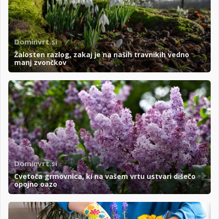
Dominvrt.si
Žalosten razlog, zakaj je na naših travnikih vedno
manj zvončkov
Dominvrt.si
Cvetoča grmovnica, ki na vašem vrtu ustvari dišečo
opojno oazo