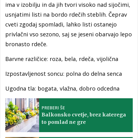
ima v izobilju in da jih tvori visoko nad sijočimi,
usnjatimi listi na bordo rdečih steblih. Čeprav
cveti zgodaj spomladi, lahko listi ostanejo
privlačni vso sezono, saj se jeseni obarvajo lepo
bronasto rdeče.
Barvne različice: roza, bela, rdeča, vijolična
Izpostavljenost soncu: polna do delna senca
Ugodna tla: bogata, vlažna, dobro odcedna
PREBERI ŠE
Balkonsko cvetje, brez katerega
to pomlad ne gre