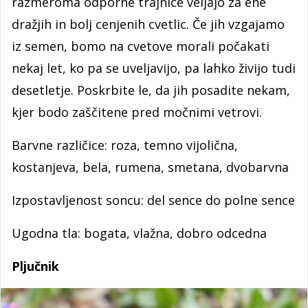
razmeroma odporne trajnice veljajo za ene
dražjih in bolj cenjenih cvetlic. Če jih vzgajamo
iz semen, bomo na cvetove morali počakati
nekaj let, ko pa se uveljavijo, pa lahko živijo tudi
desetletje. Poskrbite le, da jih posadite nekam,
kjer bodo zaščitene pred močnimi vetrovi.
Barvne različice: roza, temno vijolična,
kostanjeva, bela, rumena, smetana, dvobarvna
Izpostavljenost soncu: del sence do polne sence
Ugodna tla: bogata, vlažna, dobro odcedna
Pljučnik