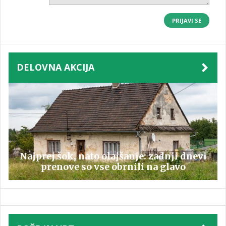
PRIJAVI SE
DELOVNA AKCIJA
Najprej šok, nato olajšanje: zadnji dnevi
prenove so vse obrnili na glavo