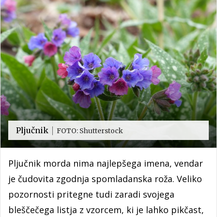
Pljučnik
FOTO: Shutterstock
Pljučnik morda nima najlepšega imena, vendar
je čudovita zgodnja spomladanska roža. Veliko
pozornosti pritegne tudi zaradi svojega
bleščečega listja z vzorcem, ki je lahko pikčast,