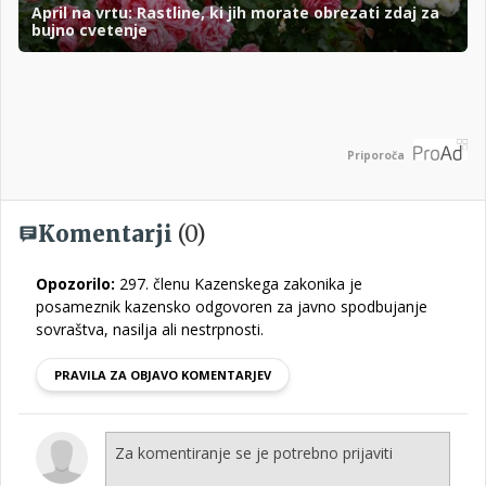
April na vrtu: Rastline, ki jih morate obrezati zdaj za
bujno cvetenje
Priporoča
Komentarji
(0)
Opozorilo:
297. členu Kazenskega zakonika je
posameznik kazensko odgovoren za javno spodbujanje
sovraštva, nasilja ali nestrpnosti.
PRAVILA ZA OBJAVO KOMENTARJEV