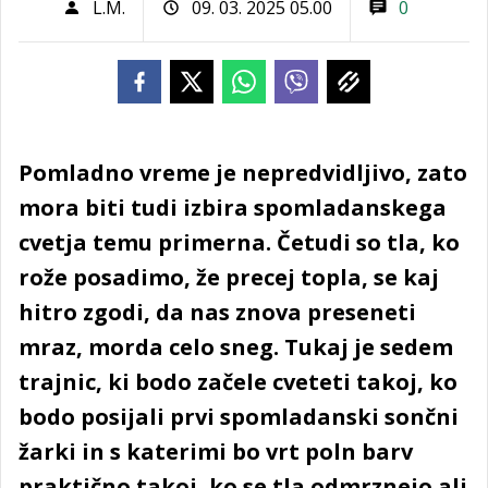
L.M.
09. 03. 2025 05.00
0
Pomladno vreme je nepredvidljivo, zato
mora biti tudi izbira spomladanskega
cvetja temu primerna. Četudi so tla, ko
rože posadimo, že precej topla, se kaj
hitro zgodi, da nas znova preseneti
mraz, morda celo sneg. Tukaj je sedem
trajnic, ki bodo začele cveteti takoj, ko
bodo posijali prvi spomladanski sončni
žarki in s katerimi bo vrt poln barv
praktično takoj, ko se tla odmrznejo ali