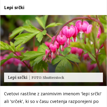
Lepi srčki
Lepi srčki
FOTO: Shutterstock
Cvetovi rastline z zanimivim imenom 'lepi srčki'
ali 'srček', ki so v času cvetenja razporejeni po