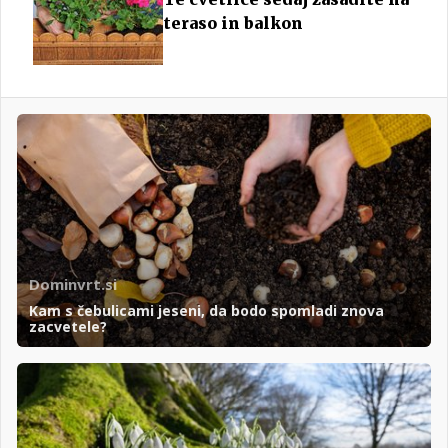
teraso in balkon
Dominvrt.si
Kam s čebulicami jeseni, da bodo spomladi znova
zacvetele?