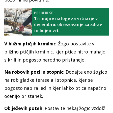
PREBERI ŠE
Tri nujne naloge za vrtnarje v
decembru: obrezovanje za zdrav
in bujen vrt
V bližini ptičjih krmilnic
: Žogo postavite v
bližino ptičjih krmilnic, kjer ptice hitro mahajo
s krili in pogosto nerodno pristanejo.
Na robovih poti in stopnic
: Dodajte eno žogico
na rob gladke terase ali stopnice, kjer se
pogosto nabira led in kjer lahko ptice napačno
ocenijo pristanek.
Ob ježevih poteh
: Postavite nekaj žogic vzdolž