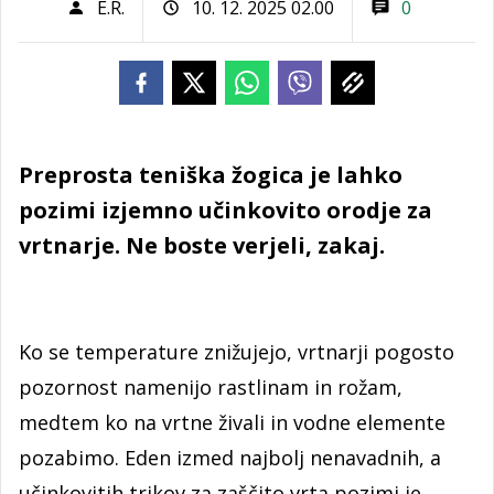
E.R.
10. 12. 2025 02.00
0
Preprosta teniška žogica je lahko
pozimi izjemno učinkovito orodje za
vrtnarje. Ne boste verjeli, zakaj.
Ko se temperature znižujejo, vrtnarji pogosto
pozornost namenijo rastlinam in rožam,
medtem ko na vrtne živali in vodne elemente
pozabimo. Eden izmed najbolj nenavadnih, a
učinkovitih trikov za zaščito vrta pozimi je