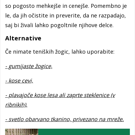
so pogosto mehkejše in cenejše. Pomembno je
le, da jih očistite in preverite, da ne razpadajo,
saj bi živali lahko pogoltnile njihove delce.
Alternative
Če nimate teniških žogic, lahko uporabite:
- gumijaste žogice,
- kose cevi,
- plavajoče kose lesa ali zaprte steklenice (v
ribnikih),
- svetlo obarvano tkanino, privezano na mreže.