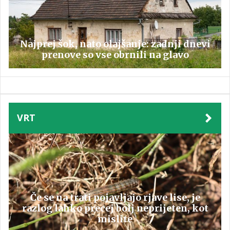
Najprej šok, nato olajšanje: zadnji dnevi
prenove so vse obrnili na glavo
VRT
Če se na trati pojavljajo rjave lise, je
razlog lahko precej bolj neprijeten, kot
mislite