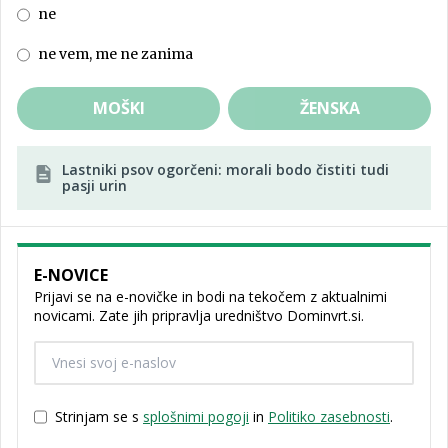
ne
ne vem, me ne zanima
MOŠKI
ŽENSKA
Lastniki psov ogorčeni: morali bodo čistiti tudi
pasji urin
E-NOVICE
Prijavi se na e-novičke in bodi na tekočem z aktualnimi
novicami. Zate jih pripravlja uredništvo Dominvrt.si.
Strinjam se s
splošnimi pogoji
in
Politiko zasebnosti
.