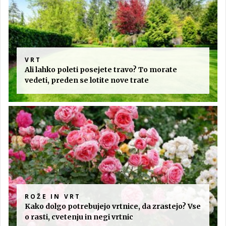
VRT
Ali lahko poleti posejete travo? To morate
vedeti, preden se lotite nove trate
ROŽE IN VRT
Kako dolgo potrebujejo vrtnice, da zrastejo? Vse
o rasti, cvetenju in negi vrtnic