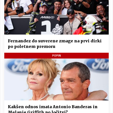
Fernandez do suverene zmage na prvi dirki
po poletnem premoru
POPIN
Kakšen odnos imata Antonio Banderas in
Melanie Griffith po ločitvi?