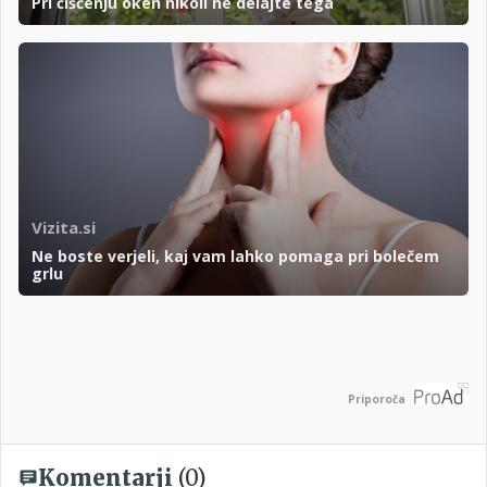
Pri čiščenju oken nikoli ne delajte tega
Vizita.si
Ne boste verjeli, kaj vam lahko pomaga pri bolečem
grlu
Priporoča
Komentarji
(0)