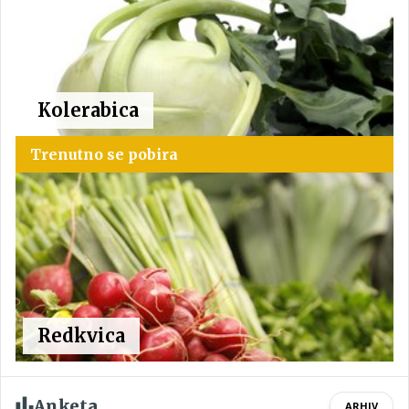
Kolerabica
Trenutno se pobira
Redkvica
Anketa
ARHIV