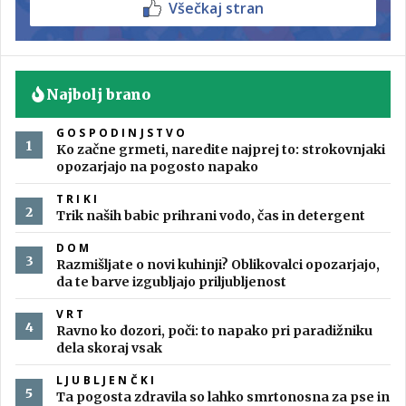
Všečkaj stran
Najbolj brano
GOSPODINJSTVO
Ko začne grmeti, naredite najprej to: strokovnjaki
opozarjajo na pogosto napako
TRIKI
Trik naših babic prihrani vodo, čas in detergent
DOM
Razmišljate o novi kuhinji? Oblikovalci opozarjajo,
da te barve izgubljajo priljubljenost
VRT
Ravno ko dozori, poči: to napako pri paradižniku
dela skoraj vsak
LJUBLJENČKI
Ta pogosta zdravila so lahko smrtonosna za pse in