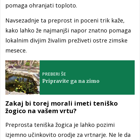
pomaga ohranjati toploto.
Navsezadnje ta preprost in poceni trik kaže,
kako lahko že najmanjši napor znatno pomaga
lokalnim divjim živalim preživeti ostre zimske
mesece.
PREBERI ŠE
Pripravite ga na zimo
Zakaj bi torej morali imeti teniško
žogico na vašem vrtu?
Preprosta teniška žogica je lahko pozimi
izjemno učinkovito orodje za vrtnarje. Ne le da