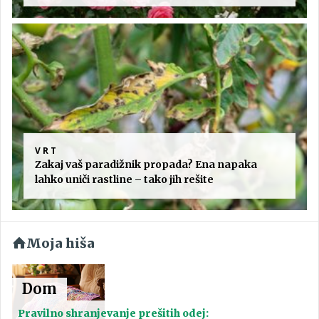
VRT
Zakaj vaš paradižnik propada? Ena napaka
lahko uniči rastline – tako jih rešite
Moja hiša
Dom
Pravilno shranjevanje prešitih odej: