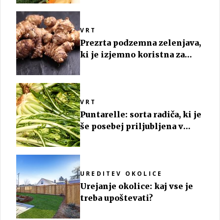
VRT
Prezrta podzemna zelenjava,
ki je izjemno koristna za
zdravje
VRT
Puntarelle: sorta radiča, ki je
še posebej priljubljena v
Italiji
UREDITEV OKOLICE
Urejanje okolice: kaj vse je
treba upoštevati?