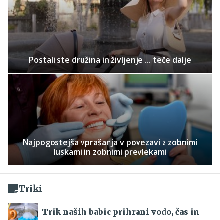
Postali ste družina in življenje ... teče dalje
Najpogostejša vprašanja v povezavi z zobnimi
luskami in zobnimi prevlekami
Triki
Trik naših babic prihrani vodo, čas in