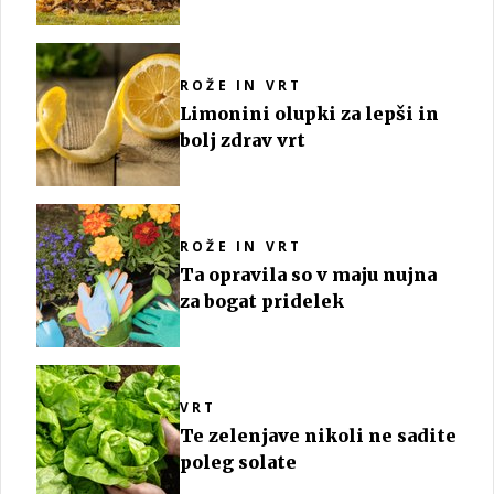
ROŽE IN VRT
Limonini olupki za lepši in
bolj zdrav vrt
ROŽE IN VRT
Ta opravila so v maju nujna
za bogat pridelek
VRT
Te zelenjave nikoli ne sadite
poleg solate