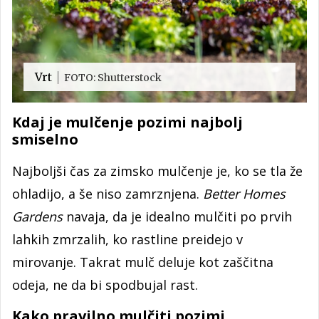
Vrt
FOTO: Shutterstock
Kdaj je mulčenje pozimi najbolj
smiselno
Najboljši čas za zimsko mulčenje je, ko se tla že
ohladijo, a še niso zamrznjena.
Better Homes
Gardens
navaja, da je idealno mulčiti po prvih
lahkih zmrzalih, ko rastline preidejo v
mirovanje. Takrat mulč deluje kot zaščitna
odeja, ne da bi spodbujal rast.
Kako pravilno mulčiti pozimi