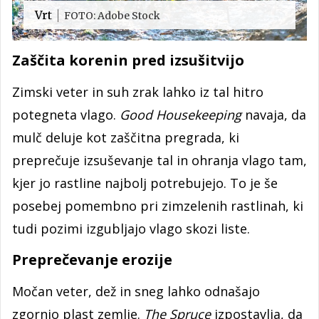
Vrt
FOTO: Adobe Stock
Zaščita korenin pred izsušitvijo
Zimski veter in suh zrak lahko iz tal hitro
potegneta vlago.
Good Housekeeping
navaja, da
mulč deluje kot zaščitna pregrada, ki
preprečuje izsuševanje tal in ohranja vlago tam,
kjer jo rastline najbolj potrebujejo. To je še
posebej pomembno pri zimzelenih rastlinah, ki
tudi pozimi izgubljajo vlago skozi liste.
Preprečevanje erozije
Močan veter, dež in sneg lahko odnašajo
zgornjo plast zemlje.
The Spruce
izpostavlja, da