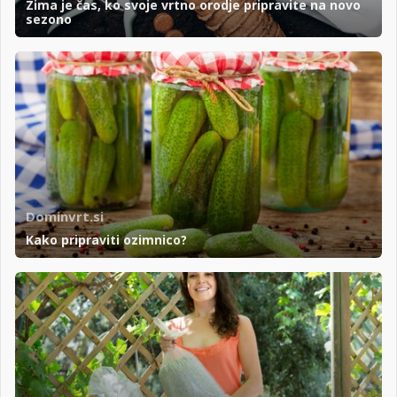
Zima je čas, ko svoje vrtno orodje pripravite na novo
sezono
Dominvrt.si
Kako pripraviti ozimnico?