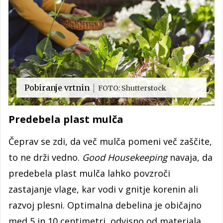
Pobiranje vrtnin
FOTO: Shutterstock
Predebela plast mulča
Čeprav se zdi, da več mulča pomeni več zaščite,
to ne drži vedno.
Good Housekeeping
navaja, da
predebela plast mulča lahko povzroči
zastajanje vlage, kar vodi v gnitje korenin ali
razvoj plesni. Optimalna debelina je običajno
med 5 in 10 centimetri, odvisno od materiala.