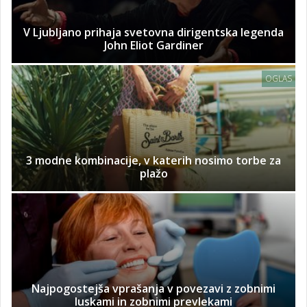
V Ljubljano prihaja svetovna dirigentska legenda
John Eliot Gardiner
OGLAS
3 modne kombinacije, v katerih nosimo torbe za
plažo
Najpogostejša vprašanja v povezavi z zobnimi
luskami in zobnimi prevlekami