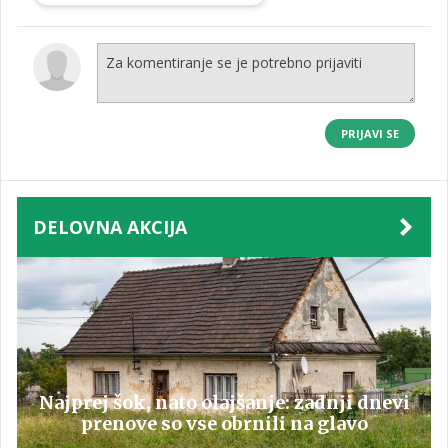
PRIJAVI SE
DELOVNA AKCIJA
Najprej šok, nato olajšanje: zadnji dnevi
prenove so vse obrnili na glavo