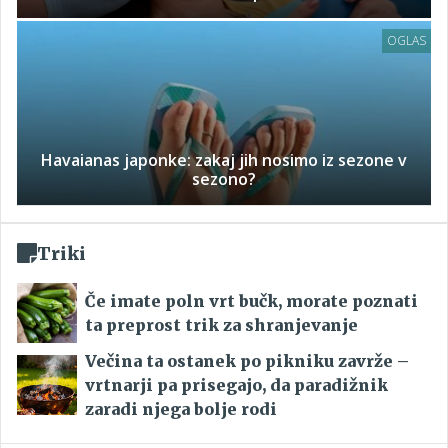
OGLAS
Havaianas japonke: zakaj jih nosimo iz sezone v
sezono?
Triki
Če imate poln vrt bučk, morate poznati
ta preprost trik za shranjevanje
Večina ta ostanek po pikniku zavrže –
vrtnarji pa prisegajo, da paradižnik
zaradi njega bolje rodi