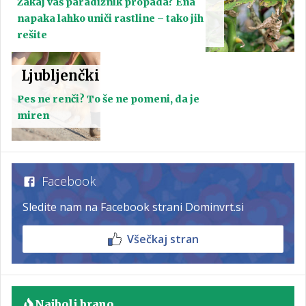
Zakaj vaš paradižnik propada? Ena
napaka lahko uniči rastline – tako jih
rešite
Ljubljenčki
Pes ne renči? To še ne pomeni, da je
miren
Facebook
Sledite nam na Facebook strani Dominvrt.si
Všečkaj stran
Najbolj brano