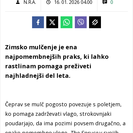
N.R.A.
16. 01. 2026 04.00
0
Zimsko mulčenje je ena
najpomembnejših praks, ki lahko
rastlinam pomaga preživeti
najhladnejši del leta.
Čeprav se mulč pogosto povezuje s poletjem,
ko pomaga zadrževati vlago, strokovnjaki
poudarjajo, da ima pozimi povsem drugačno, a
enako pomembno vlogo.
The Spruce
v svojih