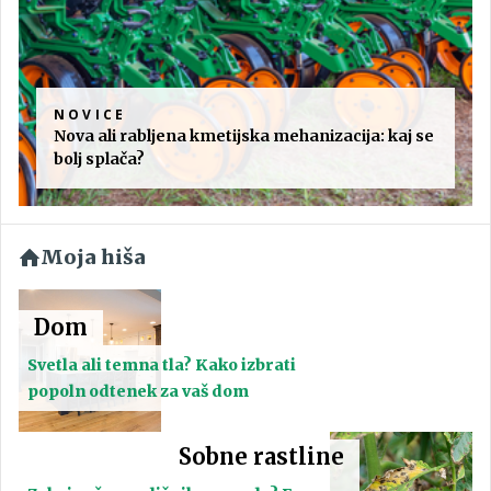
NOVICE
Nova ali rabljena kmetijska mehanizacija: kaj se
bolj splača?
Moja hiša
Dom
Svetla ali temna tla? Kako izbrati
popoln odtenek za vaš dom
Sobne rastline