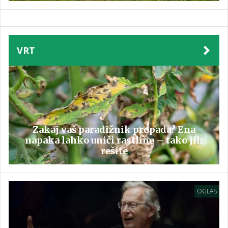
VRT
Zakaj vaš paradižnik propada? Ena
napaka lahko uniči rastline – tako jih
rešite
OGLAS