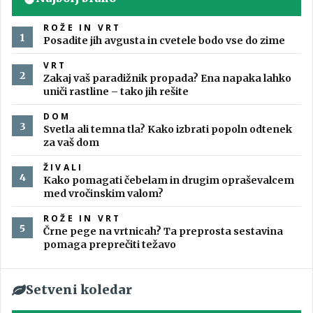
ROŽE IN VRT
Posadite jih avgusta in cvetele bodo vse do zime
VRT
Zakaj vaš paradižnik propada? Ena napaka lahko
uniči rastline – tako jih rešite
DOM
Svetla ali temna tla? Kako izbrati popoln odtenek
za vaš dom
ŽIVALI
Kako pomagati čebelam in drugim opraševalcem
med vročinskim valom?
ROŽE IN VRT
Črne pege na vrtnicah? Ta preprosta sestavina
pomaga preprečiti težavo
Setveni koledar