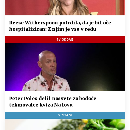
Reese Witherspoon potrdila, da je bil oče
hospitaliziran: Z njim je vse v redu
TV ODDAJE
Peter Poles delil nasvete za bodoče
tekmovalce kviza Na lovu
VIZITA.SI