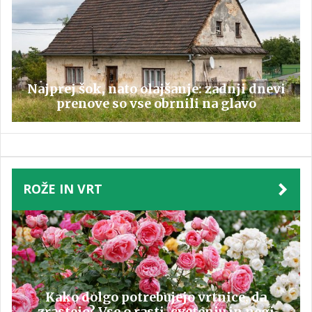
Najprej šok, nato olajšanje: zadnji dnevi
prenove so vse obrnili na glavo
ROŽE IN VRT
Kako dolgo potrebujejo vrtnice, da
zrastejo? Vse o rasti, cvetenju in negi