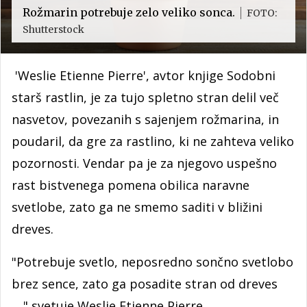
Rožmarin potrebuje zelo veliko sonca.
FOTO:
Shutterstock
'Weslie Etienne Pierre', avtor knjige Sodobni
starš rastlin, je za tujo spletno stran delil več
nasvetov, povezanih s sajenjem rožmarina, in
poudaril, da gre za rastlino, ki ne zahteva veliko
pozornosti. Vendar pa je za njegovo uspešno
rast bistvenega pomena obilica naravne
svetlobe, zato ga ne smemo saditi v bližini
dreves.
"Potrebuje svetlo, neposredno sončno svetlobo
brez sence, zato ga posadite stran od dreves
...," svetuje Weslie Etienne Pierre.