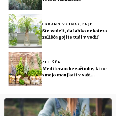
URBANO VRTNARJENJE
Ste vedeli, da lahko nekatera
zelišča gojite tudi v vodi?
ZELIŠČA
Mediteranske začimbe, ki ne
smejo manjkati v vaši
kuhinji