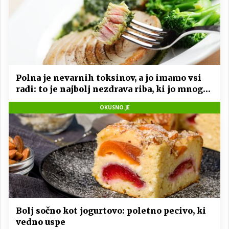
Polna je nevarnih toksinov, a jo imamo vsi
radi: to je najbolj nezdrava riba, ki jo mnogi
redno uživajo
OKUSNO.JE
Bolj sočno kot jogurtovo: poletno pecivo, ki
vedno uspe