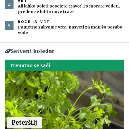
VRT
Ali lahko poleti posejete travo? To morate vedeti,
preden se lotite nove trate
ROŽE IN VRT
Pametno zalivanje vrta: nasveti za manjšo porabo
vode
Setveni koledar
Trenutno se sadi
Peteršilj