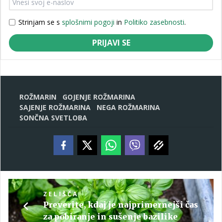
Strinjam se s
splošnimi pogoji
in
Politiko zasebnosti
.
PRIJAVI SE
ROŽMARIN
GOJENJE ROŽMARINA
SAJENJE ROŽMARINA
NEGA ROŽMARINA
SONČNA SVETLOBA
ZELIŠČA
Preverite, kdaj je najprimernejši čas
za pobiranje in sušenje bazilike