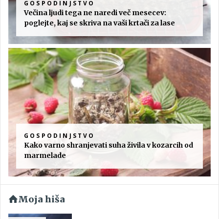
GOSPODINJSTVO
Večina ljudi tega ne naredi več mesecev:
poglejte, kaj se skriva na vaši krtači za lase
GOSPODINJSTVO
Kako varno shranjevati suha živila v kozarcih od
marmelade
Moja hiša