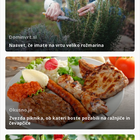
Dominvrt.si
Nasvet, če imate na vrtu veliko rožmarina
Okusno.je
Zvezda piknika, ob kateri boste pozabili na ražnjiče in
čevapčiče