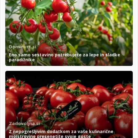
Dominvrt.si
Eno samo sestavino potrebujete za lepe in sladke
paradižnike
Zadovoljna.si
Z nepogrešljivim dodatkom za vaše kulinarične
mojstrovine presenetite svoje goste