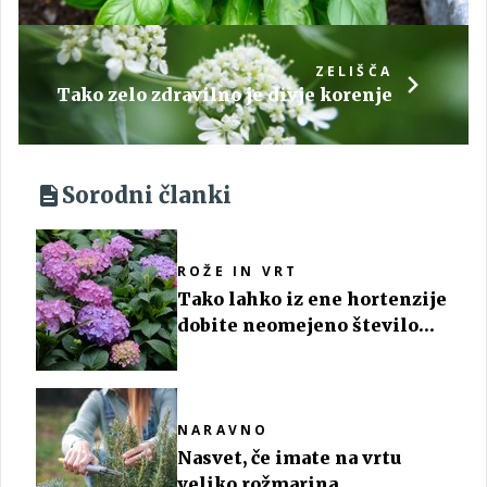
ZELIŠČA
Tako zelo zdravilno je divje korenje
Sorodni članki
ROŽE IN VRT
Tako lahko iz ene hortenzije
dobite neomejeno število
teh čudovitih cvetov
NARAVNO
Nasvet, če imate na vrtu
veliko rožmarina