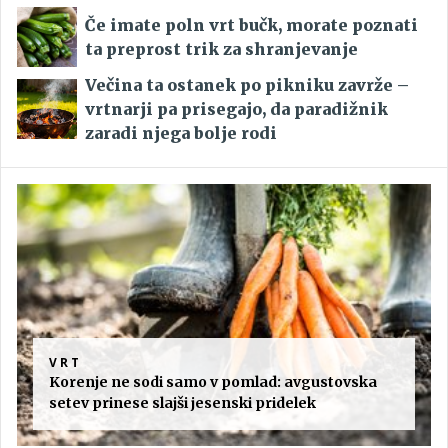
Če imate poln vrt bučk, morate poznati
ta preprost trik za shranjevanje
Večina ta ostanek po pikniku zavrže –
vrtnarji pa prisegajo, da paradižnik
zaradi njega bolje rodi
VRT
Korenje ne sodi samo v pomlad: avgustovska
setev prinese slajši jesenski pridelek