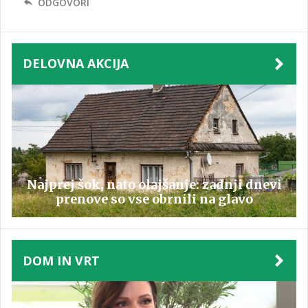
ODGOVORI
DELOVNA AKCIJA
Najprej šok, nato olajšanje: zadnji dnevi
prenove so vse obrnili na glavo
DOM IN VRT