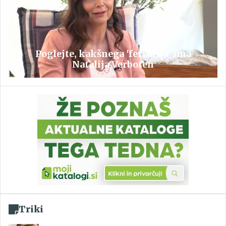
Poglejte, kakšnega 'ferrarija' ima
Natalija Verboten
Triki