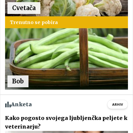
Cvetača
Trenutno se pobira
Bob
Anketa
ARHIV
Kako pogosto svojega ljubljenčka peljete k
veterinarju?