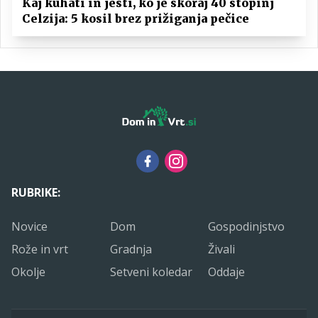
Kaj kuhati in jesti, ko je skoraj 40 stopinj
Celzija: 5 kosil brez prižiganja pečice
RUBRIKE:
Novice
Dom
Gospodinjstvo
Rože in vrt
Gradnja
Živali
Okolje
Setveni koledar
Oddaje