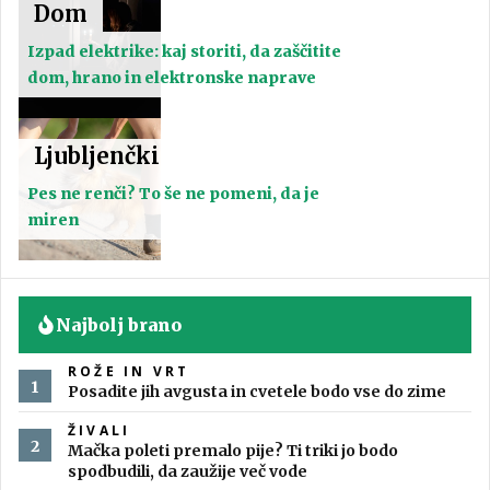
Dom
Izpad elektrike: kaj storiti, da zaščitite
dom, hrano in elektronske naprave
Ljubljenčki
Pes ne renči? To še ne pomeni, da je
miren
Najbolj brano
ROŽE IN VRT
Posadite jih avgusta in cvetele bodo vse do zime
ŽIVALI
Mačka poleti premalo pije? Ti triki jo bodo
spodbudili, da zaužije več vode