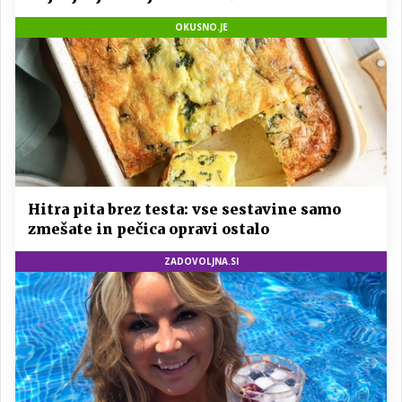
OKUSNO.JE
Hitra pita brez testa: vse sestavine samo
zmešate in pečica opravi ostalo
ZADOVOLJNA.SI