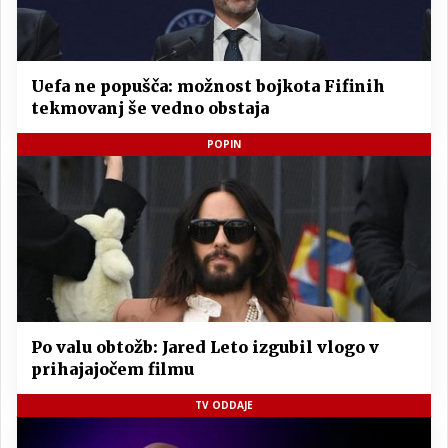
Uefa ne popušča: možnost bojkota Fifinih
tekmovanj še vedno obstaja
POPIN
Po valu obtožb: Jared Leto izgubil vlogo v
prihajajočem filmu
TV ODDAJE