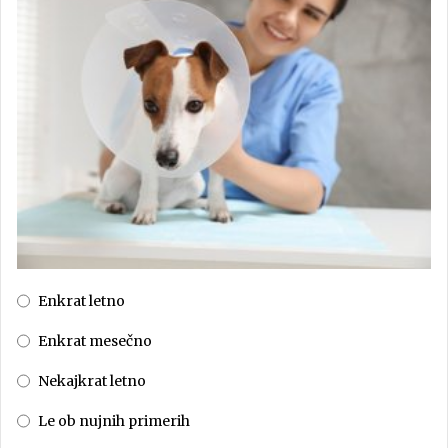
Enkrat letno
Enkrat mesečno
Nekajkrat letno
Le ob nujnih primerih