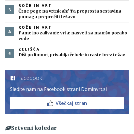
ROŽE IN VRT
Črne pege na vrtnicah? Ta preprosta sestavina
pomaga preprečiti težavo
ROŽE IN VRT
Pametno zalivanje vrta: nasveti za manjšo porabo
vode
ZELIŠČA
Diši po limoni, privablja čebele in raste brez težav
Facebook
Sledite nam na Facebook strani Dominvrt.si
Všečkaj stran
Setveni koledar