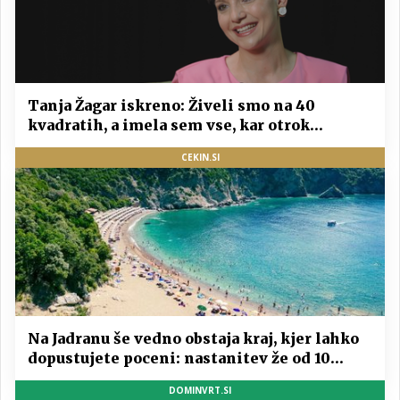
Tanja Žagar iskreno: Živeli smo na 40
kvadratih, a imela sem vse, kar otrok
potrebuje
CEKIN.SI
Na Jadranu še vedno obstaja kraj, kjer lahko
dopustujete poceni: nastanitev že od 10
evrov, kosilo za pet evrov
DOMINVRT.SI