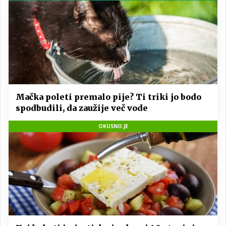
Mačka poleti premalo pije? Ti triki jo bodo
spodbudili, da zaužije več vode
OKUSNO.JE