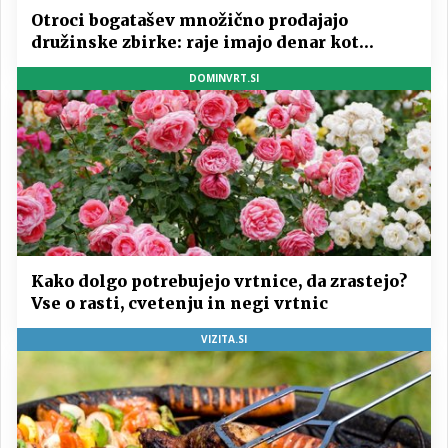
Otroci bogatašev množično prodajajo
družinske zbirke: raje imajo denar kot
umetnine
DOMINVRT.SI
Kako dolgo potrebujejo vrtnice, da zrastejo?
Vse o rasti, cvetenju in negi vrtnic
VIZITA.SI