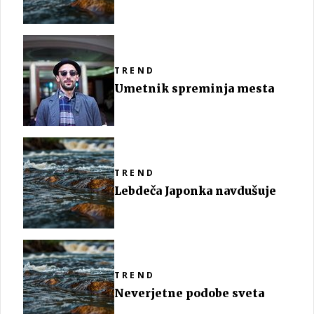
TREND
Umetnik spreminja mesta
TREND
Lebdeča Japonka navdušuje
TREND
Neverjetne podobe sveta