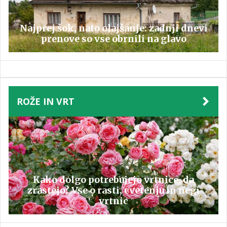
Najprej šok, nato olajšanje: zadnji dnevi
prenove so vse obrnili na glavo
ROŽE IN VRT
Kako dolgo potrebujejo vrtnice, da
zrastejo? Vse o rasti, cvetenju in negi
vrtnic