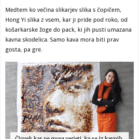
Medtem ko večina slikarjev slika s čopičem,
Hong Yi slika z vsem, kar ji pride pod roko, od
košarkarske žoge do pack, ki jih pusti umazana
kavna skodelica. Samo kava mora biti prav
gosta, pa gre.
Človek kar ne more verjeti, ko se iz kavnih