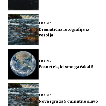
TREND
Dramatična fotografija iz
vesolja
TREND
Posnetek, ki smo ga čakali!
TREND
Nova igra za 5-minutno slavo