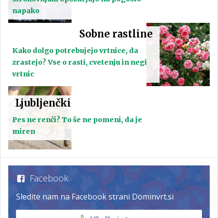
napako
Sobne rastline
Kako dolgo potrebujejo vrtnice, da
zrastejo? Vse o rasti, cvetenju in negi
vrtnic
Ljubljenčki
Pes ne renči? To še ne pomeni, da je
miren
Facebook
Sledite nam na Facebook strani Dominvrt.si