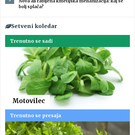
Nova ali rabljena kmetijska mehanizacija: kaj se
bolj splača?
Setveni koledar
Trenutno se sadi
Motovilec
Trenutno se presaja