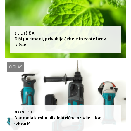
ZELIŠČA
Diši po limoni, privablja čebele in raste brez
težav
OGLAS
NOVICE
Akumulatorsko ali električno orodje – kaj
izbrati?