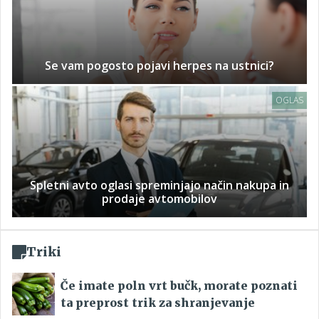
Se vam pogosto pojavi herpes na ustnici?
OGLAS
Spletni avto oglasi spreminjajo način nakupa in
prodaje avtomobilov
Triki
Če imate poln vrt bučk, morate poznati
ta preprost trik za shranjevanje