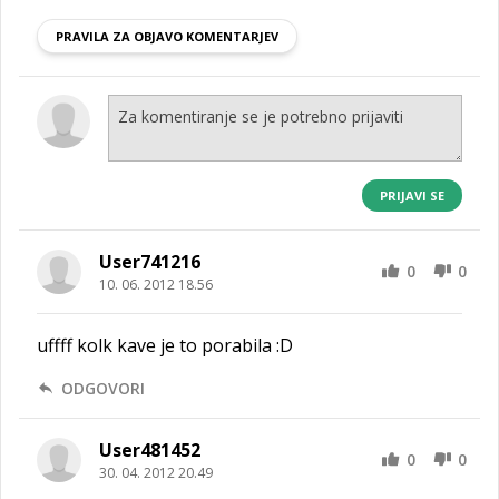
PRAVILA ZA OBJAVO KOMENTARJEV
PRIJAVI SE
User741216
0
0
10. 06. 2012 18.56
uffff kolk kave je to porabila :D
ODGOVORI
User481452
0
0
30. 04. 2012 20.49