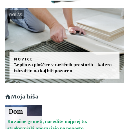
OGLAS
NOVICE
Lepilo za ploščice v različnih prostorih – katero
izbrati in na kaj biti pozoren
Moja hiša
Dom
Ko začne grmeti, naredite najprej to:
strokovnjaki opozarjajo na pogosto