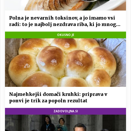
Polna je nevarnih toksinov, a jo imamo vsi
radi: to je najbolj nezdrava riba, ki jo mnogi
redno uživajo
OKUSNO.JE
Najmehkejši domači kruhki: priprava v
ponvi je trik za popoln rezultat
ZADOVOLJNA.SI