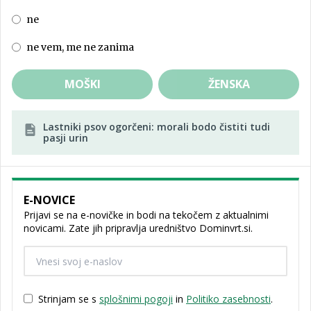
ne
ne vem, me ne zanima
MOŠKI
ŽENSKA
Lastniki psov ogorčeni: morali bodo čistiti tudi
pasji urin
E-NOVICE
Prijavi se na e-novičke in bodi na tekočem z aktualnimi
novicami. Zate jih pripravlja uredništvo Dominvrt.si.
Strinjam se s
splošnimi pogoji
in
Politiko zasebnosti
.