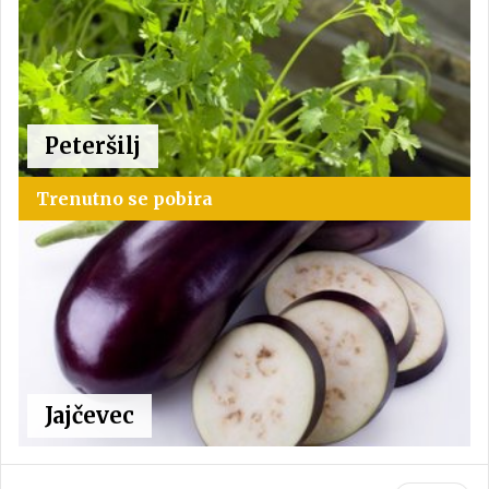
Peteršilj
Trenutno se pobira
Jajčevec