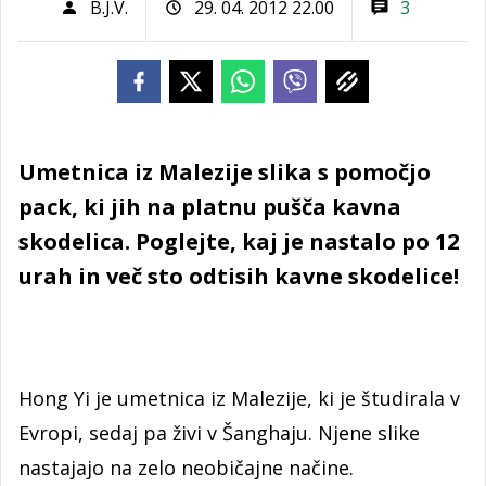
B.J.V.
29. 04. 2012 22.00
3
Umetnica iz Malezije slika s pomočjo
pack, ki jih na platnu pušča kavna
skodelica. Poglejte, kaj je nastalo po 12
urah in več sto odtisih kavne skodelice!
Hong Yi je umetnica iz Malezije, ki je študirala v
Evropi, sedaj pa živi v Šanghaju. Njene slike
nastajajo na zelo neobičajne načine.