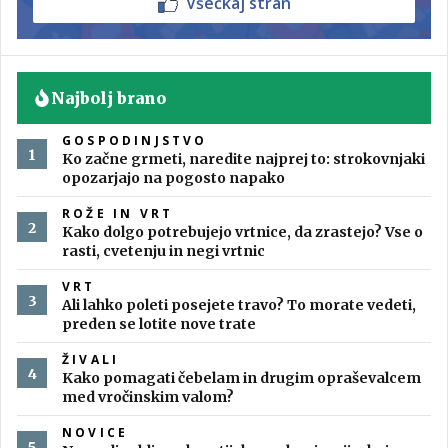
Všečkaj stran
Najbolj brano
GOSPODINJSTVO
Ko začne grmeti, naredite najprej to: strokovnjaki
opozarjajo na pogosto napako
ROŽE IN VRT
Kako dolgo potrebujejo vrtnice, da zrastejo? Vse o
rasti, cvetenju in negi vrtnic
VRT
Ali lahko poleti posejete travo? To morate vedeti,
preden se lotite nove trate
ŽIVALI
Kako pomagati čebelam in drugim opraševalcem
med vročinskim valom?
NOVICE