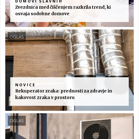
DOMOVI SLAVNIH
Zvezdnica med čiščenjem razkrila trend, ki
osvaja sodobne domove
OGLAS
NOVICE
Rekuperator zraka: prednosti za zdravje in
kakovost zraka v prostoru
OGLAS