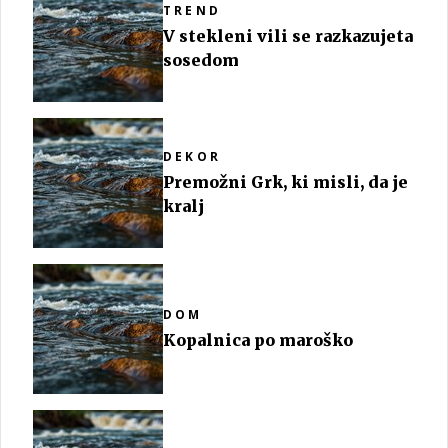
TREND
V stekleni vili se razkazujeta
sosedom
DEKOR
Premožni Grk, ki misli, da je
kralj
DOM
Kopalnica po maroško