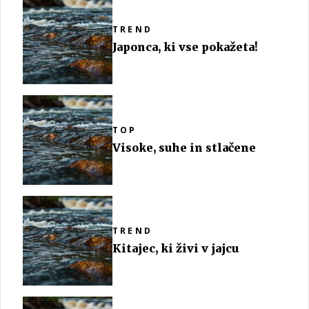
TREND
Japonca, ki vse pokažeta!
TOP
Visoke, suhe in stlačene
TREND
Kitajec, ki živi v jajcu