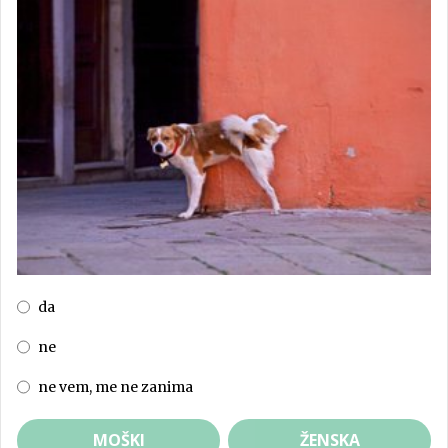
da
ne
ne vem, me ne zanima
MOŠKI
ŽENSKA