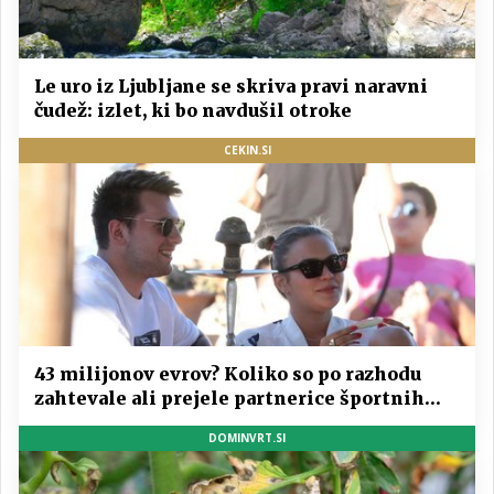
Le uro iz Ljubljane se skriva pravi naravni
čudež: izlet, ki bo navdušil otroke
CEKIN.SI
43 milijonov evrov? Koliko so po razhodu
zahtevale ali prejele partnerice športnih
zvezdnikov
DOMINVRT.SI