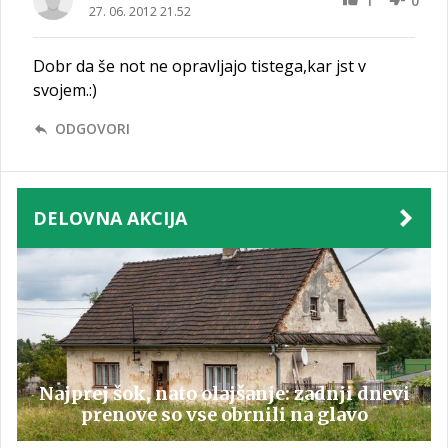
1
0
27. 06. 2012 21.52
Dobr da še not ne opravljajo tistega,kar jst v
svojem.:)
ODGOVORI
DELOVNA AKCIJA
Najprej šok, nato olajšanje: zadnji dnevi
prenove so vse obrnili na glavo