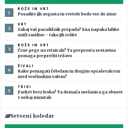
ROŽE IN VRT
Posadite jih avgusta in cvetele bodo vse do zime
VRT
Zakaj vaš paradižnik propada? Ena napaka lahko
uniči rastline – tako jih rešite
ROŽE IN VRT
Črne pege na vrtnicah? Ta preprosta sestavina
pomaga preprečiti težavo
ŽIVALI
Kako pomagati čebelam in drugim opraševalcem
med vročinskim valom?
TRIKI
Parket brez leska? Ta domača mešanica ga obnovi
v nekaj minutah
Setveni koledar