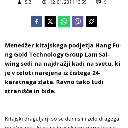
S.B.
12. 01. 2011 13.59
9
Menedžer kitajskega podjetja Hang Fu­
ng Gold Technology Group Lam Sai-
wing sedi na najdražji kadi na svetu, ki
je v celoti narejena iz čistega 24-
karatnega zlata. Ravno tako tudi
stranišče in bide.
Kitajski draguljarji so se domislili zelo dragega
oglaševanja, ki pa se je vsekakor obrestovalo.