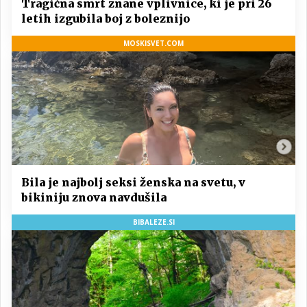
Tragična smrt znane vplivnice, ki je pri 26
letih izgubila boj z boleznijo
MOSKISVET.COM
Bila je najbolj seksi ženska na svetu, v
bikiniju znova navdušila
BIBALEZE.SI