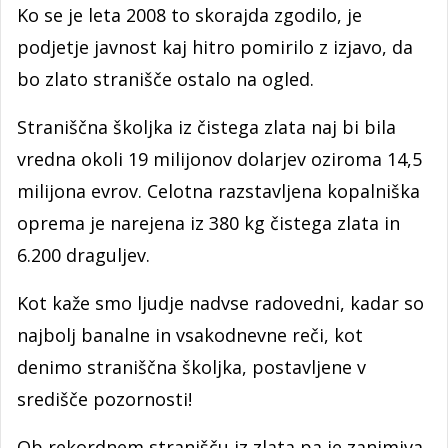
Ko se je leta 2008 to skorajda zgodilo, je
podjetje javnost kaj hitro pomirilo z izjavo, da
bo zlato stranišče ostalo na ogled.
Straniščna školjka iz čistega zlata naj bi bila
vredna okoli 19 milijonov dolarjev oziroma 14,5
milijona evrov. Celotna razstavljena kopalniška
oprema je narejena iz 380 kg čistega zlata in
6.200 draguljev.
Kot kaže smo ljudje nadvse radovedni, kadar so
najbolj banalne in vsakodnevne reči, kot
denimo straniščna školjka, postavljene v
središče pozornosti!
Ob rekordnem stranišču iz zlata pa je zanimiva