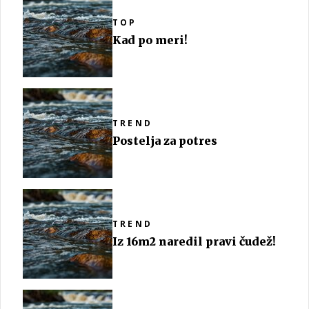
TOP
Kad po meri!
TREND
Postelja za potres
TREND
Iz 16m2 naredil pravi čudež!