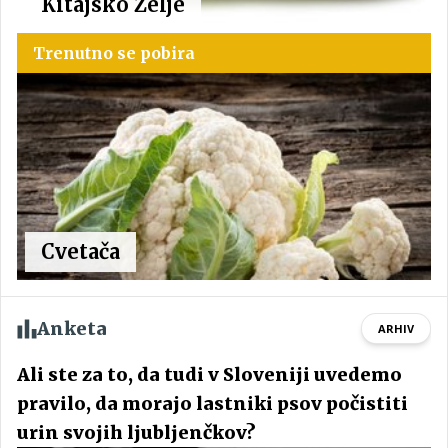
Kitajsko Zelje
Trenutno se pobira
Cvetača
Anketa
ARHIV
Ali ste za to, da tudi v Sloveniji uvedemo
pravilo, da morajo lastniki psov počistiti
urin svojih ljubljenčkov?