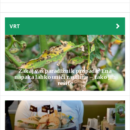
VRT
Zakaj vaš paradižnik propada? Ena
napaka lahko uniči rastline – tako jih
rešite