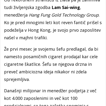
tudi življenjska zgodba
Lam Sai-wing
,
menedžerja
Hang Fu­ng Gold Technology Group
.
Ko je pred mnogimi leti kot reven fantič prišel s
podeželja v Hong Kong, je svojo prvo zaposlitev
našel v majhni trafiki.
Že prvi mesec je svojemu šefu predlagal, da bi
namesto posamičnih cigaret prodajal kar cele
cigaretne škatlice. Šefu se njegova drzna in
preveč ambiciozna ideja nikakor ni zdela
sprejemljiva.
Današnji milijonar in menedžer podjetja z več
kot 4.000 zaposlenimi in več kot 100
prodajalnami, se tega začetka spominja s