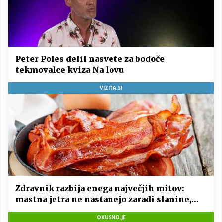
Peter Poles delil nasvete za bodoče
tekmovalce kviza Na lovu
VIZITA.SI
Zdravnik razbija enega največjih mitov:
mastna jetra ne nastanejo zaradi slanine,
temveč zaradi živila, ki ga imamo vsi radi
OKUSNO.JE