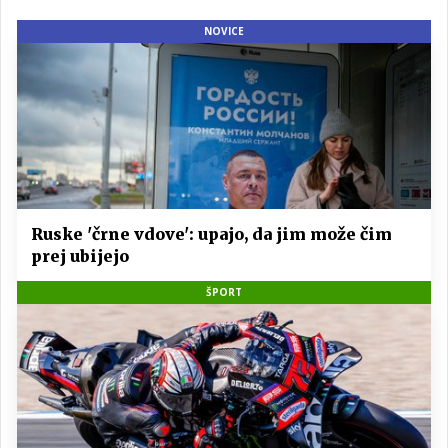
NOVICE
Ruske 'črne vdove': upajo, da jim može čim
prej ubijejo
ŠPORT